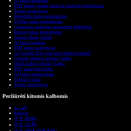
AI balso asistentas
PDF teksto į kalbą funkcija Android įrenginiuose
Teksto skaitytuvas
Moteriško balso generatorius
Vyriško balso generatorius
Geriausios skaitymo programos disleksijai
Roboto balso generatorius
Anime teksto į kalbą
AI balso keitiklis
PDF garso skaitytuvas
Ar Google Docs gali man skaityti garsiai?
Chrome plėtinys tekstui į kalbą
Hindi kalbos tekstas į kalbą
PDF skaitymas balsu
AI balsų generavimas
Tekstas į balsą
Teksto skaitytuvas
Peržiūrėti kitomis kalbomis
العربية
Magyar
中文 (简体)
中文 (台灣)
中文 (简体 中国大陆)