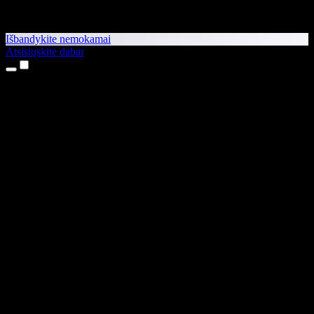
Išbandykite nemokamai
Atsisiųskite dabar
Produktai
Teksto skaitymas balsu
iPhone ir iPad programėlės
Android programėlė
Chrome plėtinys
Edge plėtinys
Interneto programėlė
Mac programėlė
Windows programėlė