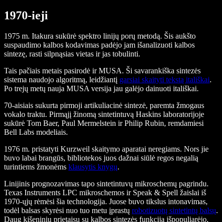
1970-ieji
1975 m. Itakura sukūrė spektro linijų porų metodą. Šis aukšto
suspaudimo kalbos kodavimas padėjo jam išanalizuoti kalbos
sintezę, rasti silpnąsias vietas ir jas tobulinti.
Tais pačiais metais pasirodė ir MUSA. Ši savarankiška sintezės
sistema naudojo algoritmą, leidžiantį
garsiai skaityti tekstą itališkai
.
Po trejų metų nauja MUSA versija jau galėjo dainuoti itališkai.
70-aisiais sukurta pirmoji artikuliacinė sintezė, paremta žmogaus
vokalo traktu. Pirmąjį žinomą sintetintuvą Haskins laboratorijoje
sukūrė Tom Baer, Paul Mermelstein ir Philip Rubin, remdamiesi
Bell Labs modeliais.
1976 m. pristatyti Kurzweil skaitymo aparatai neregiams. Nors jie
buvo labai brangūs, bibliotekos juos dažnai siūlė regos negalią
turintiems žmonėms
klausytis knygų
.
Linijinis prognozavimas tapo sintetintuvų mikroschemų pagrindu.
Texas Instruments LPC mikroschemos ir Speak & Spell žaislai iš
1970-ųjų rėmėsi šia technologija. Juose buvo tikslus intonavimas,
todėl balsas skyrėsi nuo tuo metu įprastų
robotizuotų sintetintų balsų
.
Daug kišeninių prietaisų su kalbos sintezės funkcija išpopuliarėjo,