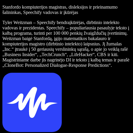
Stanfordo kompiuterijos magistras, disleksijos ir prieinamumo
šalininkas, Speechify vadovas ir įkūrėjas
Tyler Weitzman – Speechify bendraįkūrėjas, dirbtinio intelekto
vadovas ir prezidentas. Speechify – populiariausia pasaulyje teksto į
kalbą programa, turinti per 100 000 penkių žvaigždučių įvertinimų.
Weitzman baigė Stanfordą, įgijo matematikos bakalauro ir
kompiuterijos magistro (dirbtinio intelekto) laipsnius. Jį žurnalas
„Inc.“ įtraukė į 50 geriausių verslininkų sąrašą, o apie jo veiklą rašė
„Business Insider“, „TechCrunch“, „LifeHacker“, CBS ir kiti.
Magistriniame darbe jis nagrinėjo DI ir teksto į kalbą temas ir parašė
„CloneBot: Personalized Dialogue-Response Predictions“.