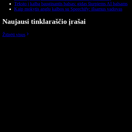
Teksto į kalbą bauginantis balsas: gidas šiurpiems AI balsams
Kaip mokytis anglų kalbos su Speechify: išsamus vadovas
Naujausi tinklaraščio įrašai
Žiūrėti visus