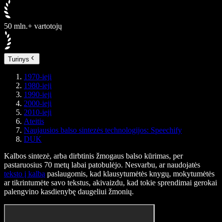
50 mln.+ vartotojų
Turinys
1970-ieji
1980-ieji
1990-ieji
2000-ieji
2010-ieji
Ateitis
Naujausios balso sintezės technologijos: Speechify
DUK
Kalbos sintezė, arba dirbtinis žmogaus balso kūrimas, per
pastaruosius 70 metų labai patobulėjo. Nesvarbu, ar naudojatės
teksto į kalbą
paslaugomis, kad klausytumėtės knygų, mokytumėtės
ar tikrintumėte savo tekstus, akivaizdu, kad tokie sprendimai gerokai
palengvino kasdienybę daugeliui žmonių.