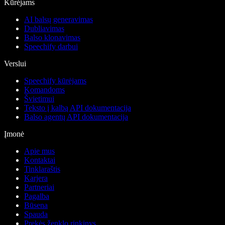
Kūrėjams
AI balsų generavimas
Dubliavimas
Balso klonavimas
Speechify darbui
Verslui
Speechify kūrėjams
Komandoms
Švietimui
Teksto į kalbą API dokumentacija
Balso agentų API dokumentacija
Įmonė
Apie mus
Kontaktai
Tinklaraštis
Karjera
Partneriai
Pagalba
Būsena
Spauda
Prekės ženklo rinkinys