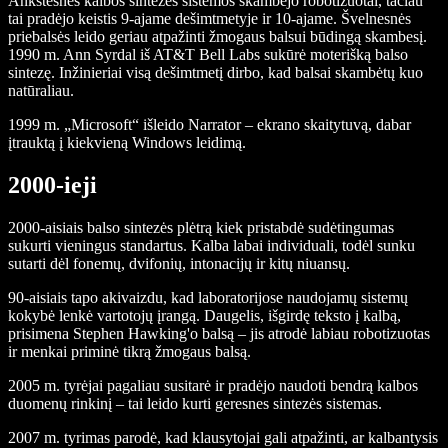
Ankstesnės kalbos sintezės sistemos skambėjo robotizuotai, tačiau
tai pradėjo keistis 9-ajame dešimtmetyje ir 10-ajame. Švelnesnės
priebalsės leido geriau atpažinti žmogaus balsui būdingą skambesį.
1990 m. Ann Syrdal iš AT&T Bell Labs sukūrė moterišką balso
sintezę. Inžinieriai visą dešimtmetį dirbo, kad balsai skambėtų kuo
natūraliau.
1999 m. „Microsoft“ išleido Narrator – ekrano skaitytuvą, dabar
įtrauktą į kiekvieną Windows leidimą.
2000-ieji
2000-aisiais balso sintezės plėtrą kiek pristabdė sudėtingumas
sukurti vieningus standartus. Kalba labai individuali, todėl sunku
sutarti dėl fonemų, dvifonių, intonacijų ir kitų niuansų.
90-aisiais tapo akivaizdu, kad laboratorijose naudojamų sistemų
kokybė lenkė vartotojų įrangą. Daugelis, išgirdę teksto į kalbą,
prisimena Stephen Hawking'o balsą – jis atrodė labiau robotizuotas
ir menkai priminė tikrą žmogaus balsą.
2005 m. tyrėjai pagaliau susitarė ir pradėjo naudoti bendrą kalbos
duomenų rinkinį – tai leido kurti geresnes sintezės sistemas.
2007 m. tyrimas parodė, kad klausytojai gali atpažinti, ar kalbantysis