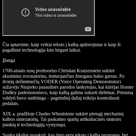
Čia aptarsime, kaip veikia teksto į kalbą apdorojimas ir kaip ši
pagalbinė technologija kito bėgant laikui.
Įžanga
1700-aisiais rusų profesorius Christian Kratzenstein sukūrė
akustinius rezonatorius, imituojančius žmogaus balso garsus. Po
dviejų dešimtmečių VODER (Voice Operating Demonstrator)
sužavėjo Niujorko pasaulinės parodos lankytojus, kai kūrėjas Homer
Dudley pademonstravo, kaip kalbą galima sukurti dirbtinai. Prietaisą
valdyti buvo sudėtinga – pagrindinį dažnį reikėjo kontroliuoti
pedalais.
XIX a. pradžioje Charles Wheatstone sukūrė pirmąjį mechaninį
kalbos sintezatorių. Tai paskatino spartų artikuliacinės sintezės
įrankių ir technologijų vystymąsi.
Sunku tiksliai nusakyti, kas daro gerą teksto į kalbą programą, bet,