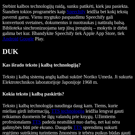
Stebint kalbos technologijų raidą, sunku patikėti, kiek jau pasiekta.
Šiandien tokios programėlės kaip
Speechify
leidžia bet kokį tekstą
paversti garsu. Vienu mygtuko paspaudimu Speechify gali
konvertuoti svetaines, dokumentus ir nuotraukas į natūralų balsą.
Biblioteka sinchronizuojama tarp jūsų įrenginių – mokytis ir dirbti
galima bet kur. Išbandykite Speechify tiek Apple App Store, tiek
Android
Google
Play.
DUK
Kas išrado teksto į kalbą technologiją?
Teksto į kalbą sistemą anglų kalbai sukūrė Noriko Umeda. Ji sukurta
Elektrotechnikos laboratorijoje Japonijoje 1968 m.
Kokia teksto į kalbą paskirtis?
Teksto į kalbą technologija naudinga daug kam. Tiems, kurie
mieliau girdi informaciją,
TTS technologija
leidžia lengvai gauti
reikiamus duomenis be ilgų valandų prie knygų. Užimtiems
profesionalams
TTS
padeda neatsilikti nuo darbų, net kai nėra
galimybės būti prie ekrano. Daugelis
TTS
sprendimų sukurti
regėjimo sutrikimų turintiems žmonėms ir tebėra puikus būdas gauti