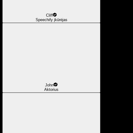
Cliff
Speechify įkūrėjas
John
Aktorius