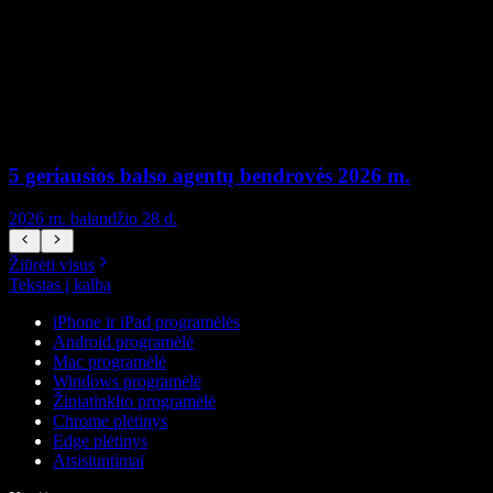
5 geriausios balso agentų bendrovės 2026 m.
2026 m. balandžio 28 d.
2
Žiūrėti visus
Tekstas į kalbą
iPhone ir iPad programėlės
Android programėlė
Mac programėlė
Windows programėlė
Žiniatinklio programėlė
Chrome plėtinys
Edge plėtinys
Atsisiuntimai