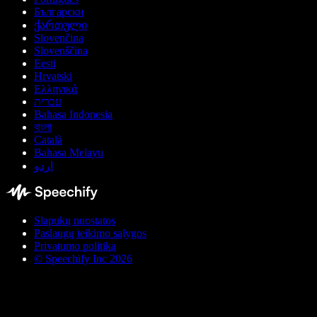
Български
ქართული
Slovenčina
Slovenščina
Eesti
Hrvatski
Ελληνικά
עברית
Bahasa Indonesia
বাংলা
Català
Bahasa Melayu
اردو
Slapukų nuostatos
Paslaugų teikimo sąlygos
Privatumo politika
© Speechify Inc 2026