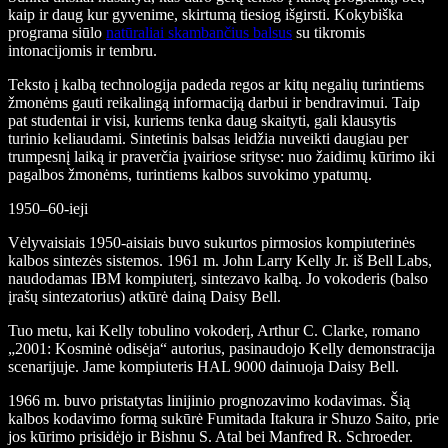
kaip ir daug kur gyvenime, skirtumą tiesiog išgirsti. Kokybiška
programa siūlo
natūraliai skambančius balsus
su tikromis
intonacijomis ir tembru.
Teksto į kalbą technologija padeda regos ar kitų negalių turintiems
žmonėms gauti reikalingą informaciją darbui ir bendravimui. Taip
pat studentai ir visi, kuriems tenka daug skaityti, gali klausytis
turinio keliaudami. Sintetinis balsas leidžia nuveikti daugiau per
trumpesnį laiką ir praverčia įvairiose srityse: nuo žaidimų kūrimo iki
pagalbos žmonėms, turintiems kalbos suvokimo ypatumų.
1950–60-ieji
Vėlyvaisiais 1950-aisiais buvo sukurtos pirmosios kompiuterinės
kalbos sintezės sistemos. 1961 m. John Larry Kelly Jr. iš Bell Labs,
naudodamas IBM kompiuterį, sintezavo kalbą. Jo vokoderis (balso
įrašų sintezatorius) atkūrė dainą Daisy Bell.
Tuo metu, kai Kelly tobulino vokoderį, Arthur C. Clarke, romano
„2001: Kosminė odisėja“ autorius, pasinaudojo Kelly demonstracija
scenarijuje. Jame kompiuteris HAL 9000 dainuoja Daisy Bell.
1966 m. buvo pristatytas linijinio prognozavimo kodavimas. Šią
kalbos kodavimo formą sukūrė Fumitada Itakura ir Shuzo Saito, prie
jos kūrimo prisidėjo ir Bishnu S. Atal bei Manfred R. Schroeder.