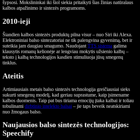
šypsosi. Mokslininkai iki šiol siekia pritaikyti šias žinias natūralaus
kalbos atpažinimo ir sintezės programoms.
2010-ieji
Šiandien kalbos sintezės produktų pilna visur – nuo Siri iki Alexa.
Elektroniniai balso sintezatoriai ne tik palengvina gyvenimą, bet ir
suteikia jam daugiau smagumo. Naudojant
TTS sistemą
galima
klausytis romanų kelionėje ar lengviau mokytis užsienio kalbų –
teksto į kalbą technologijos kasdien stimuliuoja jūsų smegenų
tinklus.
Ateitis
Artimiausiais metais balso sintezės technologija greičiausiai sieks
sukurti smegenų modelį, kad geriau suprastume, kaip įsimename
kalbos duomenis. Taip pat bus tiriama emocijų įtaka kalbai ir toliau
tobulinami
dirbtinio intelekto balsai
– jie taps beveik neatskiriami
nuo žmogaus balso.
Naujausios balso sintezės technologijos:
Speechify