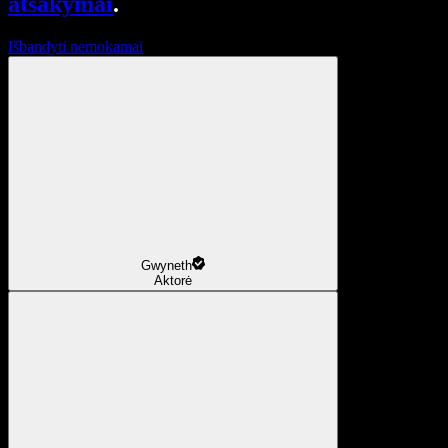
atsakymai
.
Išbandyti nemokamai
Gwyneth
Aktorė