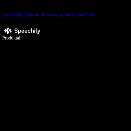
„Speechify“ pristato diktofoną su balso atpažinimu
Rašykite 5× greičiau naudodami diktavimą balsu
Produktai
Sužinokite daugiau