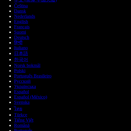
Čeština
Dansk
Nederlands
English
Français
Suomi
Deutsch
हिन्दी
Italiano
日本語
한국어
Norsk bokmål
Polski
Português Brasileiro
Русский
Українська
Español
Español (México)
Svenska
ไทย
Türkçe
Tiếng Việt
Română
Português