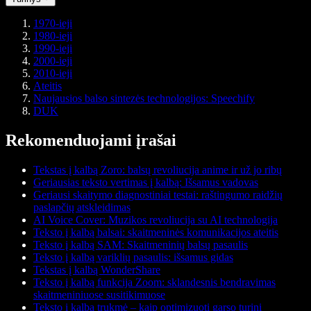
1970-ieji
1980-ieji
1990-ieji
2000-ieji
2010-ieji
Ateitis
Naujausios balso sintezės technologijos: Speechify
DUK
Rekomenduojami įrašai
Tekstas į kalbą Zoro: balsų revoliucija anime ir už jo ribų
Geriausias teksto vertimas į kalbą: Išsamus vadovas
Geriausi skaitymo diagnostiniai testai: raštingumo raidžių
paslapčių atskleidimas
AI Voice Cover: Muzikos revoliucija su AI technologija
Teksto į kalbą balsai: skaitmeninės komunikacijos ateitis
Teksto į kalbą SAM: Skaitmeninių balsų pasaulis
Teksto į kalbą variklių pasaulis: išsamus gidas
Tekstas į kalbą WonderShare
Teksto į kalbą funkcija Zoom: sklandesnis bendravimas
skaitmeniniuose susitikimuose
Teksto į kalbą trukmė – kaip optimizuoti garso turinį