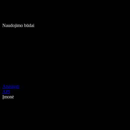
Naudojimo būdai
Atsisiųsti
API
Įmonė