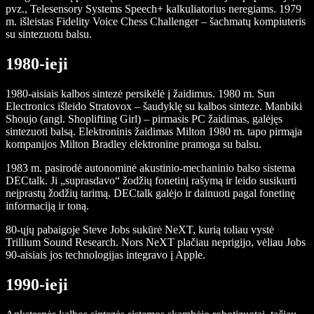
pvz., Telesensory Systems Speech+ kalkuliatorius neregiams. 1979
m. išleistas Fidelity Voice Chess Challenger – šachmatų kompiuteris
su sintezuotu balsu.
1980-ieji
1980-aisiais kalbos sintezė persikėlė į žaidimus. 1980 m. Sun
Electronics išleido Stratovox – šaudyklę su kalbos sinteze. Manbiki
Shoujo (angl. Shoplifting Girl) – pirmasis PC žaidimas, galėjęs
sintezuoti balsą. Elektroninis žaidimas Milton 1980 m. tapo pirmąja
kompanijos Milton Bradley elektronine pramoga su balsu.
1983 m. pasirodė autonominė akustinio-mechaninio balso sistema
DECtalk. Ji „suprasdavo“ žodžių fonetinį rašymą ir leido susikurti
neįprastų žodžių tarimą. DECtalk galėjo ir dainuoti pagal fonetinę
informaciją ir toną.
80-ųjų pabaigoje Steve Jobs sukūrė NeXT, kurią toliau vystė
Trillium Sound Research. Nors NeXT plačiau neprigijo, vėliau Jobs
90-aisiais jos technologijas integravo į Apple.
1990-ieji