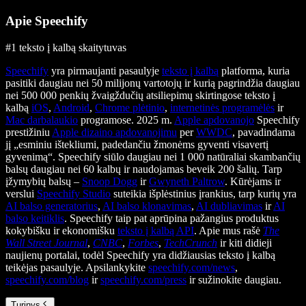
Apie Speechify
#1 teksto į kalbą skaitytuvas
Speechify
yra pirmaujanti pasaulyje
teksto į kalbą
platforma, kuria
pasitiki daugiau nei 50 milijonų vartotojų ir kurią pagrindžia daugiau
nei 500 000 penkių žvaigždučių atsiliepimų skirtingose teksto į
kalbą
iOS
,
Android
,
Chrome plėtinio
,
internetinės programėlės
ir
Mac darbalaukio
programose. 2025 m.
Apple apdovanojo
Speechify
prestižiniu
Apple dizaino apdovanojimu
per
WWDC
, pavadindama
jį „esminiu ištekliumi, padedančiu žmonėms gyventi visavertį
gyvenimą“. Speechify siūlo daugiau nei 1 000 natūraliai skambančių
balsų daugiau nei 60 kalbų ir naudojamas beveik 200 šalių. Tarp
įžymybių balsų –
Snoop Dogg
ir
Gwyneth Paltrow
. Kūrėjams ir
verslui
Speechify Studio
suteikia išplėstinius įrankius, tarp kurių yra
AI balso generatorius
,
AI balso klonavimas
,
AI dubliavimas
ir
AI
balso keitiklis
. Speechify taip pat aprūpina pažangius produktus
kokybišku ir ekonomišku
teksto į kalbą API
. Apie mus rašė
The
Wall Street Journal
,
CNBC
,
Forbes
,
TechCrunch
ir kiti didieji
naujienų portalai, todėl Speechify yra didžiausias teksto į kalbą
teikėjas pasaulyje. Apsilankykite
speechify.com/news
,
speechify.com/blog
ir
speechify.com/press
ir sužinokite daugiau.
Turinys