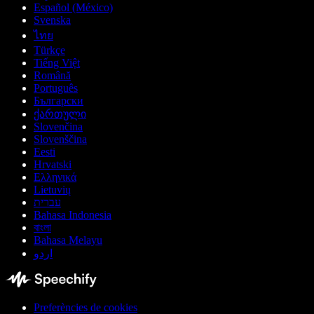
Español (México)
Svenska
ไทย
Türkçe
Tiếng Việt
Română
Português
Български
ქართული
Slovenčina
Slovenščina
Eesti
Hrvatski
Ελληνικά
Lietuvių
עברית
Bahasa Indonesia
বাংলা
Bahasa Melayu
اردو
Preferències de cookies