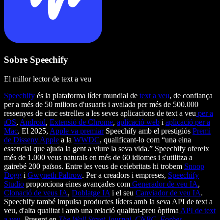
Sobre Speechify
El millor lector de text a veu
Speechify
és la plataforma líder mundial de
text a veu
, de confiança
per a més de 50 milions d'usuaris i avalada per més de 500.000
ressenyes de cinc estrelles a les seves aplicacions de text a veu
per a
iOS
,
Android
,
Extensió de Chrome
,
aplicació web
i
aplicació per a
Mac
. El 2025,
Apple va premiar
Speechify amb el prestigiós
Premi
de Disseny Apple
a la
WWDC
, qualificant-lo com “una eina
essencial que ajuda la gent a viure la seva vida.” Speechify ofereix
més de 1.000 veus naturals en més de 60 idiomes i s'utilitza a
gairebé 200 països. Entre les veus de celebritats hi trobem
Snoop
Dogg
i
Gwyneth Paltrow
. Per a creadors i empreses,
Speechify
Studio
proporciona eines avançades com
Generador de veu IA
,
Clonació de veus IA
,
Doblatge IA
i el seu
Canviador de veu IA
.
Speechify també impulsa productes líders amb la seva API de text a
veu, d'alta qualitat i amb una relació qualitat-preu òptima
API de text
a veu
. Present en
The Wall Street Journal
,
CNBC
,
Forbes
,