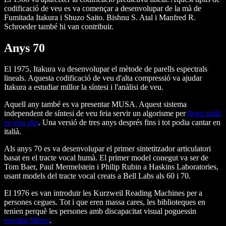
codificació de veu es va començar a desenvolupar de la mà de
Fumitada Itakura i Shuzo Saito. Bishnu S. Atal i Manfred R.
Schroeder també hi van contribuir.
Anys 70
El 1975, Itakura va desenvolupar el mètode de parells espectrals
lineals. Aquesta codificació de veu d'alta compressió va ajudar
Itakura a estudiar millor la síntesi i l'anàlisi de veu.
Aquell any també es va presentar MUSA. Aquest sistema
independent de síntesi de veu feia servir un algorisme per
llegir italià
en veu alta
. Una versió de tres anys després fins i tot podia cantar en
italià.
Als anys 70 es va desenvolupar el primer sintetitzador articulatori
basat en el tracte vocal humà. El primer model conegut va ser de
Tom Baer, Paul Mermelstein i Philip Rubin a Haskins Laboratories,
usant models del tracte vocal creats a Bell Labs als 60 i 70.
El 1976 es van introduir les Kurzweil Reading Machines per a
persones cegues. Tot i que eren massa cares, les biblioteques en
tenien perquè les persones amb discapacitat visual poguessin
escoltar llibres
.