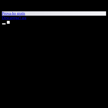
Prova-ho gratis
Descarrega'l ara
Productes
Text a veu
Aplicacions per a iPhone i iPad
Aplicació per a Android
Extensió per al Chrome
Extensió per a l'Edge
Aplicació web
Aplicació per al Mac
Aplicació per al Windows