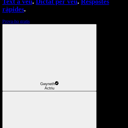
Text a veu
.
Dictat per veu
.
Respostes
ràpides
.
Prova-ho gratis
Gwyneth
Actriu