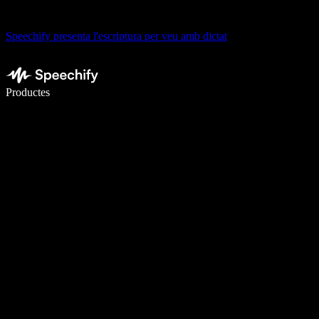
Speechify presenta l'escriptura per veu amb dictat
Escriu 5× més ràpid amb la veu
Productes
Més informació