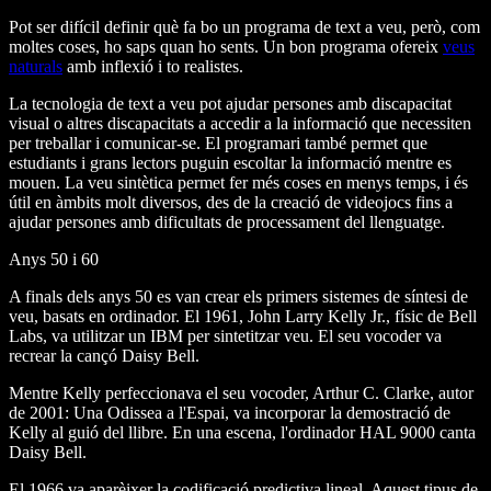
Pot ser difícil definir què fa bo un programa de text a veu, però, com
moltes coses, ho saps quan ho sents. Un bon programa ofereix
veus
naturals
amb inflexió i to realistes.
La tecnologia de text a veu pot ajudar persones amb discapacitat
visual o altres discapacitats a accedir a la informació que necessiten
per treballar i comunicar-se. El programari també permet que
estudiants i grans lectors puguin escoltar la informació mentre es
mouen. La veu sintètica permet fer més coses en menys temps, i és
útil en àmbits molt diversos, des de la creació de videojocs fins a
ajudar persones amb dificultats de processament del llenguatge.
Anys 50 i 60
A finals dels anys 50 es van crear els primers sistemes de síntesi de
veu, basats en ordinador. El 1961, John Larry Kelly Jr., físic de Bell
Labs, va utilitzar un IBM per sintetitzar veu. El seu vocoder va
recrear la cançó Daisy Bell.
Mentre Kelly perfeccionava el seu vocoder, Arthur C. Clarke, autor
de 2001: Una Odissea a l'Espai, va incorporar la demostració de
Kelly al guió del llibre. En una escena, l'ordinador HAL 9000 canta
Daisy Bell.
El 1966 va aparèixer la codificació predictiva lineal. Aquest tipus de