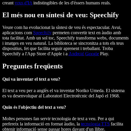
creant
veus d'IA
indistingibles de les d'éssers humans reals.
El més nou en síntesi de veu: Speechify
Veure com ha evolucionat la síntesi de veu és espectacular. Avui,
aplicacions com
Speechify
permeten convertir text en àudio amb
tota facilitat. Amb un sol toc, Speechify transforma webs, documents
i imatges en veu natural. La biblioteca se sincronitza a tots els teus
dispositius, fet que facilita seguir aprenent i treballant. Troba
Speechify a l'App Store d'Apple i a
Android
Google
Play.
Preguntes freqüents
Qui va inventar el text a veu?
El text a veu per a anglès el va inventar Noriko Umeda. El sistema
es va desenvolupar al Laboratori Electrotècnic del Japó el 1968.
Quin és l'objectiu del text a veu?
Moltes persones fan servir tecnologia de text a veu. Per a qui
prefereix la informació en format àudio, la
tecnologia TTS
facilita
obtenir informació sense passar hores davant d'un llibre.