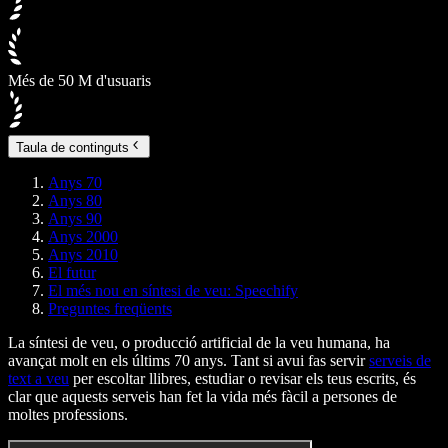
Més de 50 M d'usuaris
Taula de continguts
Anys 70
Anys 80
Anys 90
Anys 2000
Anys 2010
El futur
El més nou en síntesi de veu: Speechify
Preguntes freqüents
La síntesi de veu, o producció artificial de la veu humana, ha
avançat molt en els últims 70 anys. Tant si avui fas servir
serveis de
text a veu
per escoltar llibres, estudiar o revisar els teus escrits, és
clar que aquests serveis han fet la vida més fàcil a persones de
moltes professions.