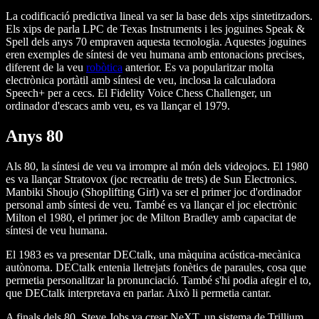
La codificació predictiva lineal va ser la base dels xips sintetitzadors.
Els xips de parla LPC de Texas Instruments i les joguines Speak &
Spell dels anys 70 empraven aquesta tecnologia. Aquestes joguines
eren exemples de síntesi de veu humana amb entonacions precises,
diferent de la veu
robòtica
anterior. Es va popularitzar molta
electrònica portàtil amb síntesi de veu, inclosa la calculadora
Speech+ per a cecs. El Fidelity Voice Chess Challenger, un
ordinador d'escacs amb veu, es va llançar el 1979.
Anys 80
Als 80, la síntesi de veu va irrompre al món dels videojocs. El 1980
es va llançar Stratovox (joc recreatiu de trets) de Sun Electronics.
Manbiki Shoujo (Shoplifting Girl) va ser el primer joc d'ordinador
personal amb síntesi de veu. També es va llançar el joc electrònic
Milton el 1980, el primer joc de Milton Bradley amb capacitat de
síntesi de veu humana.
El 1983 es va presentar DECtalk, una màquina acústica-mecànica
autònoma. DECtalk entenia lletrejats fonètics de paraules, cosa que
permetia personalitzar la pronunciació. També s'hi podia afegir el to,
que DECtalk interpretava en parlar. Això li permetia cantar.
A finals dels 80, Steve Jobs va crear NeXT, un sistema de Trillium