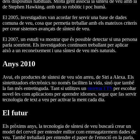
dels dispositius habituals. Molta gent associa la síntesi de veu amb la
de Stephen Hawking, amb un so robòtic i poc humà.
El 2005, investigadors van acordar fer servir una base de dades
comuna de veu, cosa que permetia treballar amb els mateixos criteris
per crear sistemes avançats de síntesi de veu.
El 2007, un estudi va mostrar que és possible detectar si una persona
parla somrient. Els investigadors continuen treballant per aplicar
això a un reconeixement i una síntesi de veu més naturals.
Anys 2010
Avui, els productes de síntesi de veu són arreu, de Siri a Alexa. Els
sintetitzadors electrònics no només faciliten la vida, sinó que també
la fan més entretinguda. Tant si utilitzes un
sistema TTS
per escoltar
novel·les com aplicacions per aprendre idiomes, segur que fas servir
tecnologia de text a veu per activar la ment cada dia.
El futur
Els pròxims anys, la tecnologia de síntesi de veu buscarà crear un
model del cervell per entendre millor com emmagatzemem dades de
veu. També treballarà per entendre el paper de l'emoció en la parla,