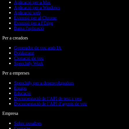
Aplicació per a Mac
Aplicació per a Windows
Aplicació web
Extensió per al Chrome
Extensió per a l’Edge
Baixa l'aplicació
Per a creadors
Generador de veu amb IA
Doblament
Clonació de veu
Speechify Work
Per a empreses
Speechify per a desenvolupadors
Equips
Educació
Documentació de l’API de text a veu
Documentació de l’API d’agents de veu
Empresa
Sobre nosaltres
Contacte