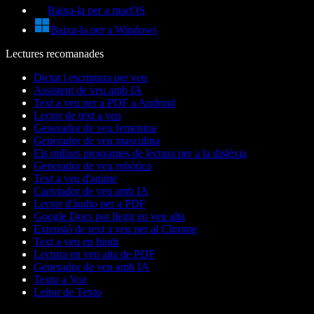
Baixa-la per a macOS
Baixa-la per a Windows
Lectures recomanades
Dictat i escriptura per veu
Assistent de veu amb IA
Text a veu per a PDF a Android
Lector de text a veu
Generador de veu femenina
Generador de veu masculina
Els millors programes de lectura per a la dislèxia
Generador de veu robòtica
Text a veu d'anime
Canviador de veu amb IA
Lector d'àudio per a PDF
Google Docs pot llegir en veu alta
Extensió de text a veu per al Chrome
Text a veu en hindi
Lectura en veu alta de PDF
Generador de veu amb IA
Texto a Voz
Leitor de Texto