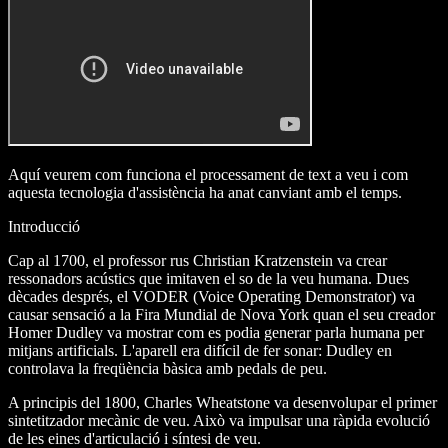
Aquí veurem com funciona el processament de text a veu i com
aquesta tecnologia d'assistència ha anat canviant amb el temps.
Introducció
Cap al 1700, el professor rus Christian Kratzenstein va crear
ressonadors acústics que imitaven el so de la veu humana. Dues
dècades després, el VODER (Voice Operating Demonstrator) va
causar sensació a la Fira Mundial de Nova York quan el seu creador
Homer Dudley va mostrar com es podia generar parla humana per
mitjans artificials. L'aparell era difícil de fer sonar: Dudley en
controlava la freqüència bàsica amb pedals de peu.
A principis del 1800, Charles Wheatstone va desenvolupar el primer
sintetitzador mecànic de veu. Això va impulsar una ràpida evolució
de les eines d'articulació i síntesi de veu.