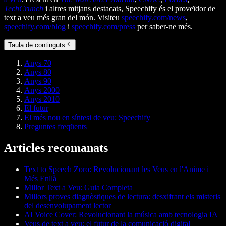
TechCrunch
i altres mitjans destacats, Speechify és el proveïdor de
text a veu més gran del món. Visiteu
speechify.com/news
,
speechify.com/blog
i
speechify.com/press
per saber-ne més.
Taula de continguts
Anys 70
Anys 80
Anys 90
Anys 2000
Anys 2010
El futur
El més nou en síntesi de veu: Speechify
Preguntes freqüents
Articles recomanats
Text to Speech Zoro: Revolucionant les Veus en l'Anime i
Més Enllà
Millor Text a Veu: Guia Completa
Millors proves diagnòstiques de lectura: desxifrant els misteris
del desenvolupament lector
AI Voice Cover: Revolucionant la música amb tecnologia IA
Veus de text a veu: el futur de la comunicació digital