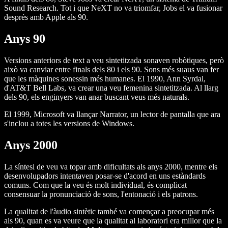
Sound Research. Tot i que NeXT no va triomfar, Jobs el va fusionar
després amb Apple als 90.
Anys 90
Versions anteriors de text a veu sintetitzada sonaven robòtiques, però
això va canviar entre finals dels 80 i els 90. Sons més suaus van fer
que les màquines sonessin més humanes. El 1990, Ann Syrdal,
d'AT&T Bell Labs, va crear una veu femenina sintetitzada. Al llarg
dels 90, els enginyers van anar buscant veus més naturals.
El 1999, Microsoft va llançar Narrator, un lector de pantalla que ara
s'inclou a totes les versions de Windows.
Anys 2000
La síntesi de veu va topar amb dificultats als anys 2000, mentre els
desenvolupadors intentaven posar-se d'acord en uns estàndards
comuns. Com que la veu és molt individual, és complicat
consensuar la pronunciació de sons, l'entonació i els patrons.
La qualitat de l'àudio sintètic també va començar a preocupar més
als 90, quan es va veure que la qualitat al laboratori era millor que la