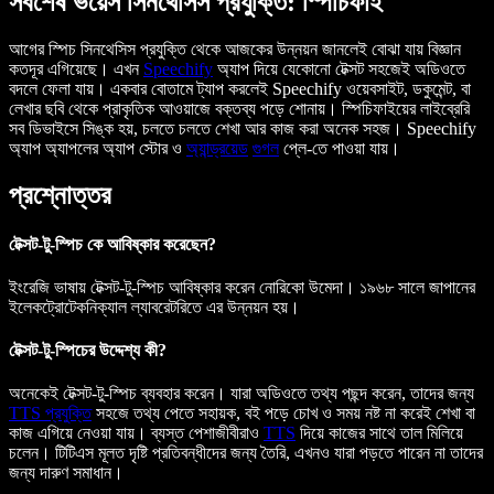
সর্বশেষ ভয়েস সিনথেসিস প্রযুক্তি: স্পিচিফাই
আগের স্পিচ সিনথেসিস প্রযুক্তি থেকে আজকের উন্নয়ন জানলেই বোঝা যায় বিজ্ঞান
কতদূর এগিয়েছে। এখন
Speechify
অ্যাপ দিয়ে যেকোনো টেক্সট সহজেই অডিওতে
বদলে ফেলা যায়। একবার বোতামে ট্যাপ করলেই Speechify ওয়েবসাইট, ডকুমেন্ট, বা
লেখার ছবি থেকে প্রাকৃতিক আওয়াজে বক্তব্য পড়ে শোনায়। স্পিচিফাইয়ের লাইব্রেরি
সব ডিভাইসে সিঙ্ক হয়, চলতে চলতে শেখা আর কাজ করা অনেক সহজ। Speechify
অ্যাপ অ্যাপলের অ্যাপ স্টোর ও
অ্যান্ড্রয়েড
গুগল
প্লে-তে পাওয়া যায়।
প্রশ্নোত্তর
টেক্সট-টু-স্পিচ কে আবিষ্কার করেছেন?
ইংরেজি ভাষায় টেক্সট-টু-স্পিচ আবিষ্কার করেন নোরিকো উমেদা। ১৯৬৮ সালে জাপানের
ইলেকট্রোটেকনিক্যাল ল্যাবরেটরিতে এর উন্নয়ন হয়।
টেক্সট-টু-স্পিচের উদ্দেশ্য কী?
অনেকেই টেক্সট-টু-স্পিচ ব্যবহার করেন। যারা অডিওতে তথ্য পছন্দ করেন, তাদের জন্য
TTS প্রযুক্তি
সহজে তথ্য পেতে সহায়ক, বই পড়ে চোখ ও সময় নষ্ট না করেই শেখা বা
কাজ এগিয়ে নেওয়া যায়। ব্যস্ত পেশাজীবীরাও
TTS
দিয়ে কাজের সাথে তাল মিলিয়ে
চলেন। টিটিএস মূলত দৃষ্টি প্রতিবন্ধীদের জন্য তৈরি, এখনও যারা পড়তে পারেন না তাদের
জন্য দারুণ সমাধান।