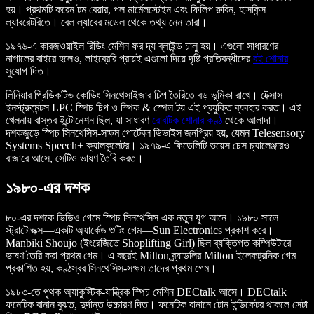
হয়। প্রথমটি করেন টম বেয়ার, পল মার্মেলস্টেইন এবং ফিলিপ রুবিন, হাসকিন্স
ল্যাবরেটরিতে। বেল ল্যাবের মডেল থেকে তথ্য নেন তারা।
১৯৭৬-এ কারজওয়াইল রিডিং মেশিন ফর দ্য ব্লাইন্ড চালু হয়। এগুলো সাধারণের
নাগালের বাইরে হলেও, লাইব্রেরি প্রায়ই এগুলো দিয়ে দৃষ্টি প্রতিবন্ধীদের
বই শোনার
সুযোগ দিত।
লিনিয়ার প্রিডিকটিভ কোডিং সিনথেসাইজার চিপ তৈরিতে বড় ভূমিকা রাখে। টেক্সাস
ইনস্ট্রুমেন্টস LPC স্পিচ চিপ ও স্পিক & স্পেল টয় এই প্রযুক্তি ব্যবহার করত। এই
খেলনায় বাস্তব ইন্টোনেশন ছিল, যা সাধারণ
রোবটিক শোনার কণ্ঠ
থেকে আলাদা।
দশকজুড়ে স্পিচ সিনথেসিস-সক্ষম পোর্টেবল ডিভাইস জনপ্রিয় হয়, যেমন Telesensory
Systems Speech+ ক্যালকুলেটর। ১৯৭৯-এ ফিডেলিটি ভয়েস চেস চ্যালেঞ্জারও
বাজারে আসে, সেটিও ভাষণ তৈরি করত।
১৯৮০-এর দশক
৮০-এর দশকে ভিডিও গেমে স্পিচ সিনথেসিস এক নতুন যুগ আনে। ১৯৮০ সালে
স্ট্রাটোভক্স—একটি অ্যার্কেড শুটিং গেম—Sun Electronics প্রকাশ করে।
Manbiki Shoujo (ইংরেজিতে Shoplifting Girl) ছিল ব্যক্তিগত কম্পিউটারে
ভাষণ তৈরি করা প্রথম গেম। এ বছরই Milton ব্র্যাডলির Milton ইলেকট্রনিক গেম
প্রকাশিত হয়, কণ্ঠস্বর সিনথেসিস-সক্ষম তাদের প্রথম গেম।
১৯৮৩-তে পৃথক অ্যাকুস্টিক-যান্ত্রিক স্পিচ মেশিন DECtalk আসে। DECtalk
ফনেটিক বানান বুঝত, দুর্দান্ত উচ্চারণ দিত। ফনেটিক বানানে টোন ইন্ডিকেটর থাকলে সেটা