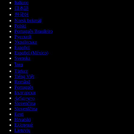
Italiano
日本語
한국어
Norsk bokmål
Polski
Português Brasileiro
Русский
Українська
Español
Español (México)
Svenska
ไทย
Türkçe
Tiếng Việt
Română
Português
Български
ქართული
Slovenčina
Slovenščina
Eesti
Hrvatski
Ελληνικά
Lietuvių