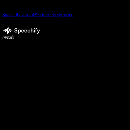
Speechify ভয়েস টাইপিং ডিকটেশন চালু করেছে
ভয়েস টাইপিং দিয়ে ৫ গুণ দ্রুত লিখুন
প্রোডাক্ট
আরও জানুন