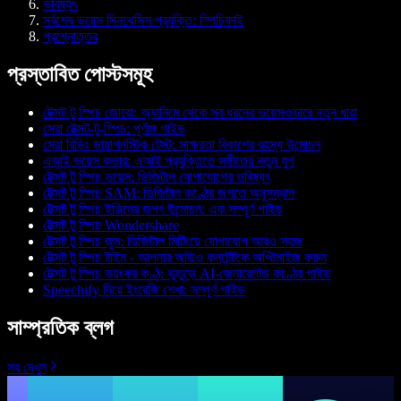
ভবিষ্যৎ
সর্বশেষ ভয়েস সিনথেসিস প্রযুক্তি: স্পিচিফাই
প্রশ্নোত্তর
প্রস্তাবিত পোস্টসমূহ
টেক্সট টু স্পিচ জোরো: অ্যানিমে থেকে সব ধরনের ভয়েসওভারে নতুন ধারা
সেরা টেক্সট-টু-স্পিচ: পূর্ণাঙ্গ গাইড
সেরা রিডিং ডায়াগনস্টিক টেস্ট: সাক্ষরতা বিকাশের রহস্য উন্মোচন
এআই ভয়েস কভার: এআই প্রযুক্তিতে সঙ্গীতের নতুন যুগ
টেক্সট টু স্পিচ ভয়েস: ডিজিটাল যোগাযোগের ভবিষ্যৎ
টেক্সট টু স্পিচ SAM: ডিজিটাল কণ্ঠের জগতে অনুসন্ধান
টেক্সট টু স্পিচ ইঞ্জিনের জগৎ উন্মোচন: এক সম্পূর্ণ গাইড
টেক্সট টু স্পিচ Wondershare
টেক্সট টু স্পিচ জুম: ডিজিটাল মিটিংয়ে যোগাযোগ আরও সহজ
টেক্সট টু স্পিচ টাইম - আপনার অডিও কনটেন্টকে অপ্টিমাইজ করুন
টেক্সট টু স্পিচ ভয়ংকর কণ্ঠ: ভুতুড়ে AI-জেনারেটেড কণ্ঠের গাইড
Speechify দিয়ে ইংরেজি শেখা: সম্পূর্ণ গাইড
সাম্প্রতিক ব্লগ
সব দেখুন