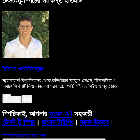
টেক্সট-টু-স্পিচের সংক্ষিপ্ত ইতিহাস
টাইলার ওয়েইটজম্যান
স্ট্যানফোর্ড বিশ্ববিদ্যালয় থেকে কম্পিউটার সায়েন্সে এমএস, ডিসলেক্সিয়া ও
অ্যাক্সেসিবিলিটি নিয়ে কাজ করা প্রবক্তা, স্পিচিফাই-এর সিইও ও প্রতিষ্ঠাতা
স্পিচিফাই, আপনার
ভয়েস AI
সহকারী
টেক্সট-টু-স্পিচ
।
ভয়েস টাইপিং
।
দ্রুত উত্তর
।
বিনামূল্যে ব্যবহার করে দেখুন