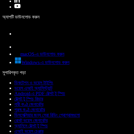
অ্যাপটি ডাউনলোড করুন
macOS-এ ডাউনলোড করুন
Windows-এ ডাউনলোড করুন
সুপারিশকৃত পড়া
ডিকটেশন ও ভয়েস টাইপিং
ভয়েস এআই অ্যাসিস্ট্যান্ট
Android-এ PDF টেক্সট টু স্পিচ
টেক্সট টু স্পিচ রিডার
নারী কণ্ঠ জেনারেটর
পুরুষ কণ্ঠ জেনারেটর
ডিসলেক্সিয়ার জন্য সেরা রিডিং প্রোগ্রামগুলো
রোবট ভয়েস জেনারেটর
অ্যানিমে টেক্সট টু স্পিচ
এআই ভয়েস চেঞ্জার