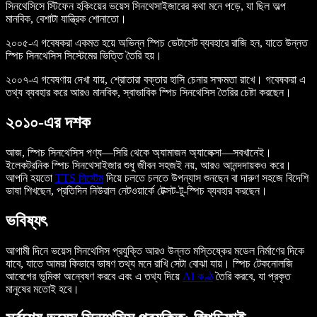
সিনথেসিসে স্টিফেন হকিংয়ের ভয়েস সিনথেসাইজারের কথা মনে পড়ে, যা ছিল অল্প
মানবিক, বেশাটা যান্ত্রিক শোনাতো।
২০০৫-এ গবেষকরা একমত হয়ে অভিন্ন স্পিচ ডেটাসেট ব্যবহারে রাজি হন, যাতে উন্নত
স্পিচ সিনথেসিস সিস্টেমের ভিত্তি তৈরি হয়।
২০০৭-এ গবেষণায় দেখা যায়, শ্রোতারা বক্তার হাসি চেনার সক্ষমতা রাখে। গবেষকরা এ
তথ্য ব্যবহার করে আরও মানবিক, স্বাভাবিক স্পিচ সিনথেসিস তৈরির চেষ্টা করছেন।
২০১০-এর দশক
আজ, স্পিচ সিনথেসিস পণ্য—সিরি থেকে অ্যামাজন অ্যালেক্সা—সবখানেই।
ইলেকট্রনিক স্পিচ সিনথেসাইজার শুধু জীবন সহজই নয়, আরও আনন্দদায়কও করে।
আপনি হয়তো
TTS সিস্টেম
দিয়ে চলতে চলতে উপন্যাস শুনছেন বা দারুণ সহজে বিদেশি
ভাষা শিখছেন, প্রতিদিন নিউরাল নেটওয়ার্কে টেক্সট-টু-স্পিচ ব্যবহার করছেন।
ভবিষ্যৎ
আগামী দিনে ভয়েস সিনথেসিস প্রযুক্তি আরও উন্নত মস্তিষ্কের মডেল নির্মাণের দিকে
যাবে, যাতে আমরা কিভাবে ভাষণ তথ্য মনে রাখি সেটা বোঝা যায়। স্পিচ টেকনোলজি
আবেগের ভূমিকা অন্বেষণ করবে এবং এ তথ্য দিয়ে
AI কণ্ঠ
তৈরি করবে, যা প্রকৃত
মানুষের মতোই হবে।