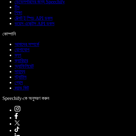
ডেভেলপারদের জন্য Speechify
টিম
শিক্ষা
টেক্সট টু স্পিচ API ডকস
ভয়েস এজেন্টস API ডকস
কোম্পানি
আমাদের সম্পর্কে
যোগাযোগ
ব্লগ
ক্যারিয়ার
অ্যাফিলিয়েট
সাহায্য
স্ট্যাটাস
প্রেস
ব্র্যান্ড কিট
Speechify-কে অনুসরণ করুন