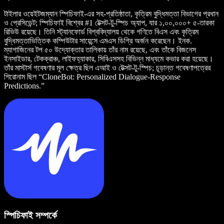
টাইলার ওয়েইটজম্যান স্পিচিফাই-এর সহ-প্রতিষ্ঠাতা, কৃত্রিম বুদ্ধিমত্তা বিভাগের প্রধান
ও প্রেসিডেন্ট; স্পিচিফাই বিশ্বের #1 টেক্সট-টু-স্পিচ অ্যাপ, যার ১,০০,০০০+ ৫-তারকা
রিভিউ রয়েছে। তিনি স্ট্যানফোর্ড বিশ্ববিদ্যালয় থেকে গণিতে বিএস এবং কৃত্রিম
বুদ্ধিমত্তাভিত্তিক কম্পিউটার সায়েন্সে এমএস ডিগ্রি অর্জন করেছেন। ইনক.
ম্যাগাজিনের টপ ৫০ উদ্যোক্তার তালিকায় তাঁর নাম রয়েছে, এবং তাঁকে বিজনেস
ইনসাইডার, টেকক্রাঞ্চ, লাইফহ্যাকার, সিবিএসসহ বিভিন্ন মাধ্যমে কভার করা হয়েছে।
তাঁর মাস্টার্স গবেষণার মূল ক্ষেত্র ছিল এআই ও টেক্সট-টু-স্পিচ; চূড়ান্ত গবেষণাপত্রের
শিরোনাম ছিল “CloneBot: Personalized Dialogue-Response
Predictions.”
স্পিচিফাই সম্পর্কে