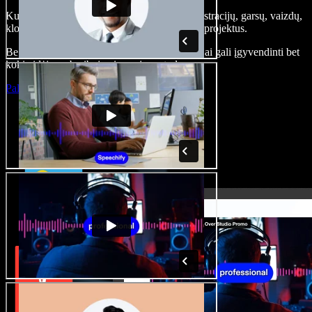
Kurkite įgarsinimus, pridėkite nemokamų iliustracijų, garsų, vaizdų,
klonuokite balsą – kurkite pilnus, įspūdingus projektus.
Be jokių mokymų ir viskas naršyklėje – kūrėjai gali įgyvendinti bet
kokią idėją, neberibojami senųjų metodų.
Paleisti studiją