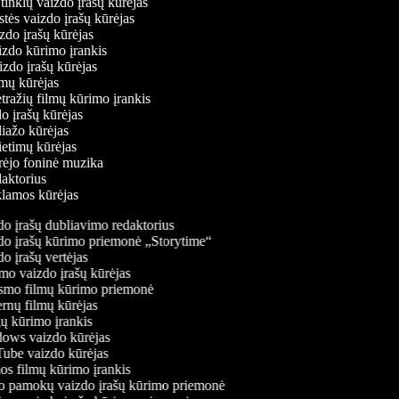
ų tinklų vaizdo įrašų kūrėjas
stės vaizdo įrašų kūrėjas
izdo įrašų kūrėjas
aizdo kūrimo įrankis
izdo įrašų kūrėjas
filmų kūrėjas
tražių filmų kūrimo įrankis
do įrašų kūrėjas
liažo kūrėjas
vietimų kūrėjas
ūrėjo foninė muzika
edaktorius
eklamos kūrėjas
o įrašų dubliavimo redaktorius
o įrašų kūrimo priemonė „Storytime“
o įrašų vertėjas
o vaizdo įrašų kūrėjas
mo filmų kūrimo priemonė
rnų filmų kūrėjas
 kūrimo įrankis
ws vaizdo kūrėjas
be vaizdo kūrėjas
s filmų kūrimo įrankis
 pamokų vaizdo įrašų kūrimo priemonė