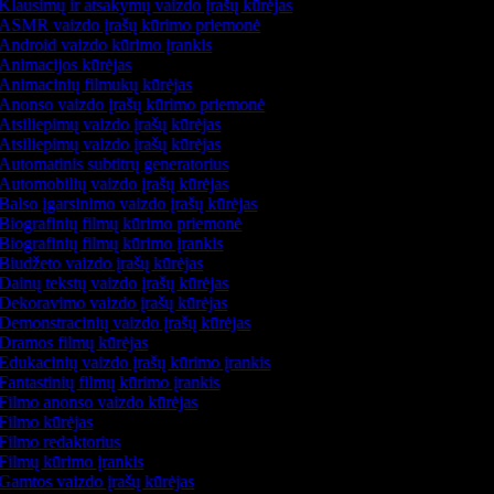
Klausimų ir atsakymų vaizdo įrašų kūrėjas
ASMR vaizdo įrašų kūrimo priemonė
Android vaizdo kūrimo įrankis
Animacijos kūrėjas
Animacinių filmukų kūrėjas
Anonso vaizdo įrašų kūrimo priemonė
Atsiliepimų vaizdo įrašų kūrėjas
Atsiliepimų vaizdo įrašų kūrėjas
Automatinis subtitrų generatorius
Automobilių vaizdo įrašų kūrėjas
Balso įgarsinimo vaizdo įrašų kūrėjas
Biografinių filmų kūrimo priemonė
Biografinių filmų kūrimo įrankis
Biudžeto vaizdo įrašų kūrėjas
Dainų tekstų vaizdo įrašų kūrėjas
Dekoravimo vaizdo įrašų kūrėjas
Demonstracinių vaizdo įrašų kūrėjas
Dramos filmų kūrėjas
Edukacinių vaizdo įrašų kūrimo įrankis
Fantastinių filmų kūrimo įrankis
Filmo anonso vaizdo kūrėjas
Filmo kūrėjas
Filmo redaktorius
Filmų kūrimo įrankis
Gamtos vaizdo įrašų kūrėjas