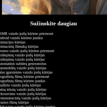
Sužinokite daugiau
MR vaizdo įrašų kūrimo priemonė
droid vaizdo kūrimo įrankis
imacijos kūrėjas
imacinių filmukų kūrėjas
onso vaizdo įrašų kūrimo priemonė
iliepimų vaizdo įrašų kūrėjas
iliepimų vaizdo įrašų kūrėjas
omatinis subtitrų generatorius
tomobilių vaizdo įrašų kūrėjas
so įgarsinimo vaizdo įrašų kūrėjas
ografinių filmų kūrimo priemonė
ografinių filmų kūrimo įrankis
udžeto vaizdo įrašų kūrėjas
nų tekstų vaizdo įrašų kūrėjas
koravimo vaizdo įrašų kūrėjas
monstracinių vaizdo įrašų kūrėjas
amos filmų kūrėjas
ukacinių vaizdo įrašų kūrimo įrankis