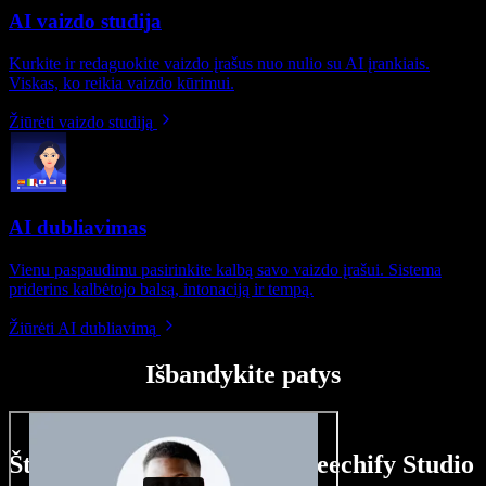
AI vaizdo studija
Kurkite ir redaguokite vaizdo įrašus nuo nulio su AI įrankiais.
Viskas, ko reikia vaizdo kūrimui.
Žiūrėti vaizdo studiją
AI dubliavimas
Vienu paspaudimu pasirinkite kalbą savo vaizdo įrašui. Sistema
priderins kalbėtojo balsą, intonaciją ir tempą.
Žiūrėti AI dubliavimą
Išbandykite patys
Štai ką galite nuveikti su Speechify Studio