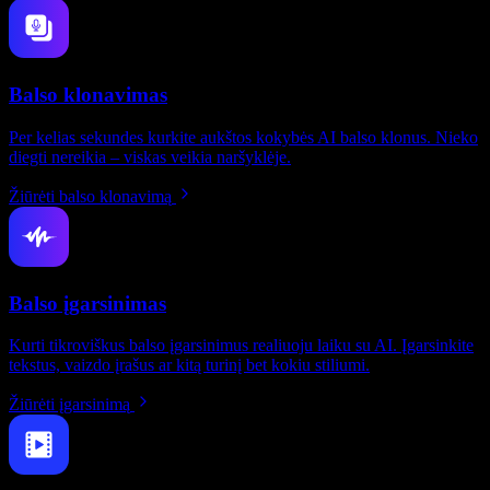
Balso klonavimas
Per kelias sekundes kurkite aukštos kokybės AI balso klonus. Nieko
diegti nereikia – viskas veikia naršyklėje.
Žiūrėti balso klonavimą
Balso įgarsinimas
Kurti tikroviškus balso įgarsinimus realiuoju laiku su AI. Įgarsinkite
tekstus, vaizdo įrašus ar kitą turinį bet kokiu stiliumi.
Žiūrėti įgarsinimą