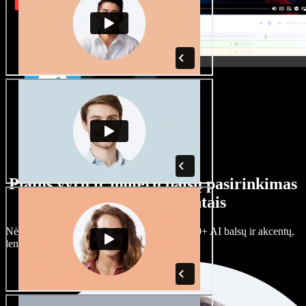
Platus vyrų ir moterų balsų pasirinkimas
su įvairiais akcentais
Nėra dviejų vienodų projektų. Rinkitės iš 100+ AI balsų ir akcentų,
lengvai juos prisitaikykite.