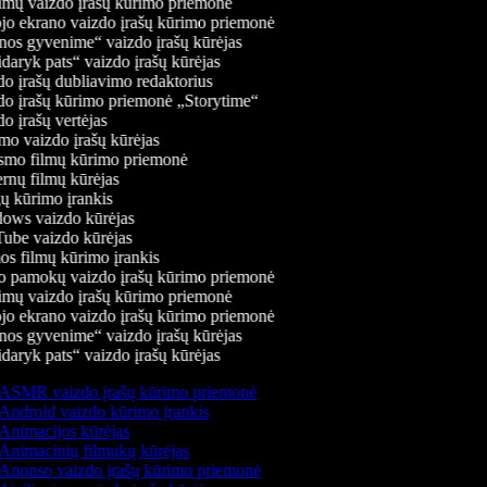
mų vaizdo įrašų kūrimo priemonė
jo ekrano vaizdo įrašų kūrimo priemonė
os gyvenime“ vaizdo įrašų kūrėjas
daryk pats“ vaizdo įrašų kūrėjas
o įrašų dubliavimo redaktorius
o įrašų kūrimo priemonė „Storytime“
o įrašų vertėjas
o vaizdo įrašų kūrėjas
mo filmų kūrimo priemonė
rnų filmų kūrėjas
 kūrimo įrankis
ws vaizdo kūrėjas
be vaizdo kūrėjas
s filmų kūrimo įrankis
 pamokų vaizdo įrašų kūrimo priemonė
mų vaizdo įrašų kūrimo priemonė
jo ekrano vaizdo įrašų kūrimo priemonė
os gyvenime“ vaizdo įrašų kūrėjas
daryk pats“ vaizdo įrašų kūrėjas
ASMR vaizdo įrašų kūrimo priemonė
Android vaizdo kūrimo įrankis
Animacijos kūrėjas
Animacinių filmukų kūrėjas
Anonso vaizdo įrašų kūrimo priemonė