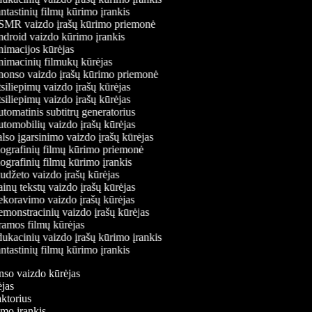
tastinių filmų kūrimo įrankis
MR vaizdo įrašų kūrimo priemonė
droid vaizdo kūrimo įrankis
imacijos kūrėjas
imacinių filmukų kūrėjas
onso vaizdo įrašų kūrimo priemonė
iliepimų vaizdo įrašų kūrėjas
iliepimų vaizdo įrašų kūrėjas
omatinis subtitrų generatorius
tomobilių vaizdo įrašų kūrėjas
so įgarsinimo vaizdo įrašų kūrėjas
ografinių filmų kūrimo priemonė
ografinių filmų kūrimo įrankis
udžeto vaizdo įrašų kūrėjas
nų tekstų vaizdo įrašų kūrėjas
koravimo vaizdo įrašų kūrėjas
monstracinių vaizdo įrašų kūrėjas
amos filmų kūrėjas
ukacinių vaizdo įrašų kūrimo įrankis
tastinių filmų kūrimo įrankis
onso vaizdo kūrėjas
rėjas
daktorius
rimo įrankis