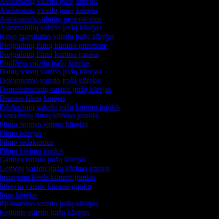
Atsiliepimų vaizdo įrašų kūrėjas
Atsiliepimų vaizdo įrašų kūrėjas
Automatinis subtitrų generatorius
Automobilių vaizdo įrašų kūrėjas
Balso įgarsinimo vaizdo įrašų kūrėjas
Biografinių filmų kūrimo priemonė
Biografinių filmų kūrimo įrankis
Biudžeto vaizdo įrašų kūrėjas
Dainų tekstų vaizdo įrašų kūrėjas
Dekoravimo vaizdo įrašų kūrėjas
Demonstracinių vaizdo įrašų kūrėjas
Dramos filmų kūrėjas
Edukacinių vaizdo įrašų kūrimo įrankis
Fantastinių filmų kūrimo įrankis
Filmo anonso vaizdo kūrėjas
Filmo kūrėjas
Filmo redaktorius
Filmų kūrimo įrankis
Gamtos vaizdo įrašų kūrėjas
Gerbėjų vaizdo įrašų kūrimo įrankis
Instagram Reels kūrimo įrankis
Interviu vaizdo kūrimo įrankis
Intro kūrėjas
Išpakavimo vaizdo įrašų kūrėjas
Kelionių vaizdo įrašų kūrėjas