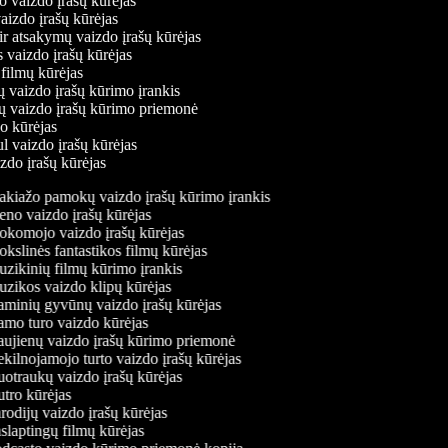
o vaizdo įrašų kūrėjas
vaizdo įrašų kūrėjas
ir atsakymų vaizdo įrašų kūrėjas
s vaizdo įrašų kūrėjas
 filmų kūrėjas
ų vaizdo įrašų kūrimo įrankis
nių vaizdo įrašų kūrimo priemonė
do kūrėjas
ul vaizdo įrašų kūrėjas
izdo įrašų kūrėjas
kiažo pamokų vaizdo įrašų kūrimo įrankis
no vaizdo įrašų kūrėjas
komojo vaizdo įrašų kūrėjas
slinės fantastikos filmų kūrėjas
zikinių filmų kūrimo įrankis
zikos vaizdo klipų kūrėjas
minių gyvūnų vaizdo įrašų kūrėjas
mo turo vaizdo kūrėjas
ujienų vaizdo įrašų kūrimo priemonė
kilnojamojo turto vaizdo įrašų kūrėjas
otraukų vaizdo įrašų kūrėjas
tro kūrėjas
odijų vaizdo įrašų kūrėjas
laptingų filmų kūrėjas