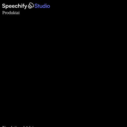
Rašykite 5× greičiau naudodami diktavimą balsu
Produktai
Sužinokite daugiau