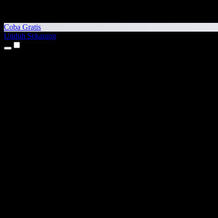
Coba Gratis
Unduh Sekarang
Produk
Teks ke Suara
Aplikasi iPhone & iPad
Aplikasi Android
Ekstensi Chrome
Ekstensi Edge
Aplikasi Web
Aplikasi Mac
Aplikasi Windows