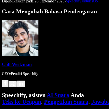
Dipublikasikan pada
26 September 2023
•
Speechify untuk iOS
Cara Mengubah Bahasa Pendengaran
Cliff Weitzman
CEO/Pendiri Speechify
Speechify, asisten
AI Suara
Anda
Teks ke Ucapan
.
Pengetikan Suara
.
Jawaba