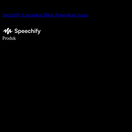
Speechify Luncurkan Dikte Pengetikan Suara
Menulis 5× lebih cepat dengan dikte suara
Produk
Pelajari lebih lanjut