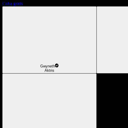
Coba gratis
Gwyneth
Aktris