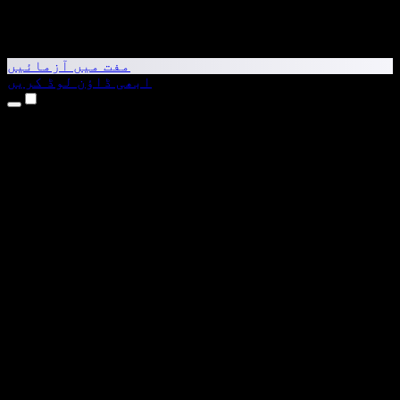
مفت میں آزمائیں
ابھی ڈاؤن لوڈ کریں
مصنوعات
متن کو آواز میں بدلیں
iPhone اور iPad ایپس
Android ایپ
Chrome ایکسٹینشن
Edge ایکسٹینشن
ویب ایپ
Mac ایپ