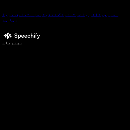
اسپیچیفائی وائس ٹائپنگ ڈکٹیٹیشن متعارف کروا
رہا ہے
وائس ٹائپنگ کے ساتھ 5 گنا تیزی سے لکھیں
مصنوعات
مزید جانیں