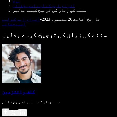
ہوم
ڈویلپرز کے لیے Speechify
آئی او ایس کے لیے اسپیچفائی
سننے کی زبان کی ترجیح کیسے بدلیں
تاریخِ اشاعت
26 ستمبر، 2023
•
آئی او ایس کے لیے
اسپیچفائی
سننے کی زبان کی ترجیح کیسے بدلیں
کلف وائتزمین
سی ای او / بانی، اسپیچفائی