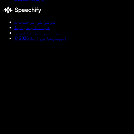
کوکی کی ترجیحات
شرائط و ضوابط
پرائیویسی پالیسی
© اسپیچفائی انک 2026