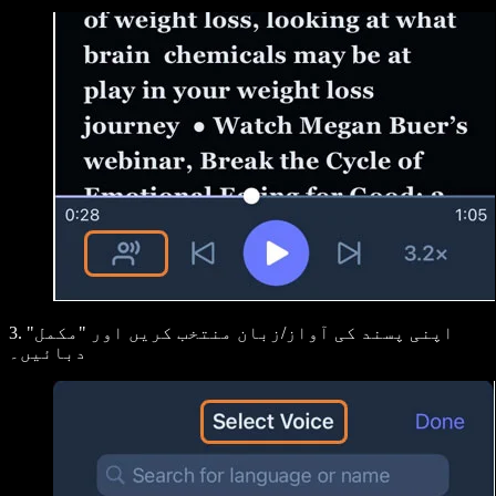
3. اپنی پسند کی آواز/زبان منتخب کریں اور "
مکمل
"
دبائیں۔