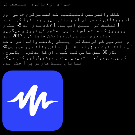
سی ای او / بانی، اسپیچفائی
کلف وائتزمین ڈسلیکسیا کے لیے سرگرم حامی اور
اسپیچفائی کے سی ای او و بانی ہیں، جو دنیا کی نمبر
1 ٹیکسٹ ٹو اسپیچ ایپ ہے۔ 1 لاکھ سے زائد 5-اسٹار
ریویوز کے ساتھ اس نے ایپ اسٹور کی نیوز و میگزین
کیٹیگری میں پہلی پوزیشن حاصل کی۔ 2017 میں
وائتزمین کو لرننگ ڈس ایبلٹی رکھنے والے افراد کے
لیے انٹرنیٹ کو زیادہ قابلِ رسائی بنانے پر فوربس 30
انڈر 30 میں شامل کیا گیا۔ ان کا تذکرہ ایڈسرج،
انک، پی سی میگ، انٹرپرینیئر، میشیبل اور کئی دیگر
نمایاں پلیٹ فارمز پر آ چکا ہے۔