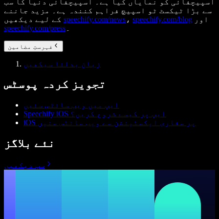
اسپیچفائی کو نمایاں کیا ہے۔ اسپیچفائی دنیا کا سب
سے بڑا ٹیکسٹ ٹو اسپیچ فراہم کنندہ ہے۔ مزید جاننے
اور
speechify.com/blog
،
speechify.com/news
کے لیے دیکھیں
۔
speechify.com/press
فہرستِ مضامین
زبان بدلنا سیکھیں
تجویز کردہ پوسٹس
ایپ میں ویب سائٹس سنیں
Speechify iOS ایپ پر کیسے شروع کریں؟
iOS پر سفاری ایکسٹینشن سے ویب سائٹس سنیں
نئے بلاگز
سب دیکھیں