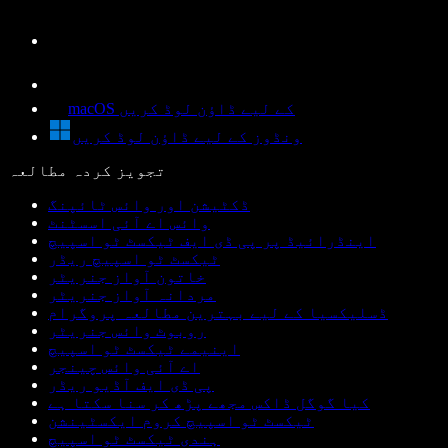
macOS کے لیے ڈاؤن لوڈ کریں
ونڈوز کے لیے ڈاؤن لوڈ کریں
تجویز کردہ مطالعہ
ڈکٹیشن اور وائس ٹائپنگ
وائس اے آئی اسسٹنٹ
اینڈرائیڈ پر پی ڈی ایف ٹیکسٹ ٹو اسپیچ
ٹیکسٹ ٹو اسپیچ ریڈر
خاتون آواز جنریٹر
مردانہ آواز جنریٹر
ڈسلیکسیا کے لیے بہترین مطالعہ پروگرام
روبوٹ وائس جنریٹر
اینیمے ٹیکسٹ ٹو اسپیچ
اے آئی وائس چینجر
پی ڈی ایف آڈیو ریڈر
کیا گوگل ڈاکس مجھے پڑھ کر سنا سکتا ہے
ٹیکسٹ ٹو اسپیچ کروم ایکسٹینشن
ہندی ٹیکسٹ ٹو اسپیچ