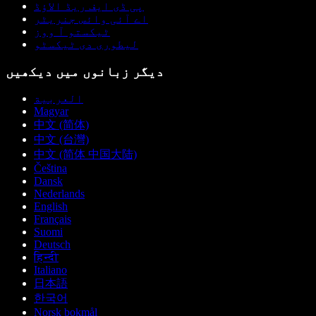
پی ڈی ایف ریڈ الاؤڈ
اے آئی وائس جنریٹر
ٹیکستو آ ووز
لیطوری دی ٹیکسٹو
دیگر زبانوں میں دیکھیں
العربية
Magyar
中文 (简体)
中文 (台灣)
中文 (简体 中国大陆)
Čeština
Dansk
Nederlands
English
Français
Suomi
Deutsch
हिन्दी
Italiano
日本語
한국어
Norsk bokmål