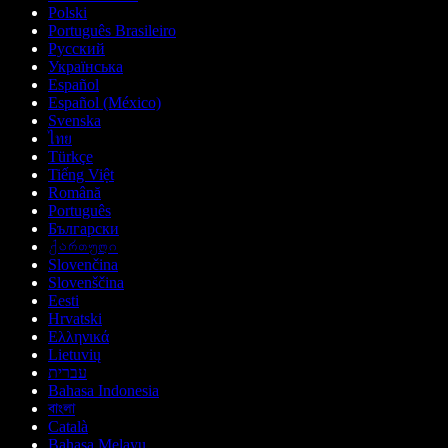
Polski
Português Brasileiro
Русский
Українська
Español
Español (México)
Svenska
ไทย
Türkçe
Tiếng Việt
Română
Português
Български
ქართული
Slovenčina
Slovenščina
Eesti
Hrvatski
Ελληνικά
Lietuvių
עברית
Bahasa Indonesia
বাংলা
Català
Bahasa Melayu