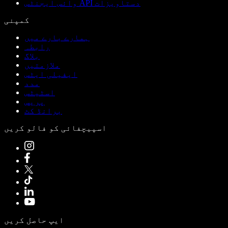
وائس ایجنٹس API دستاویزات
کمپنی
ہمارے بارے میں
رابطہ
بلاگ
ملازمتیں
ایفیلی ایٹس
مدد
اسٹیٹس
پریس
برانڈ کٹ
اسپیچفائی کو فالو کریں
ایپ حاصل کریں