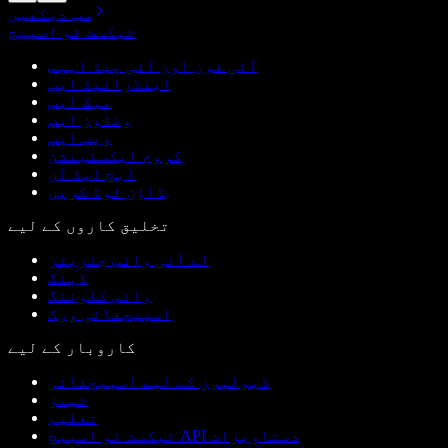
سب دیکھیں
ٹیکسٹ ٹو اسپیچ
آئی فون اور آئی پیڈ ایپس
اینڈرائیڈ ایپ
میک ایپ
ونڈوز ایپ
ویب ایپ
کروم ایکسٹینشن
ایج ایڈ آن
ڈاؤن لوڈ کریں
تخلیق کاروں کے لیے
اے آئی وائس جنریٹر
ڈبنگ
وائس کلوننگ
اسپیچفائی ورک
کاروبار کے لیے
ڈیولپرز کے لیے اسپیچفائی
ٹیمز
تعلیم
ٹیکسٹ ٹو اسپیچ API دستاویزات