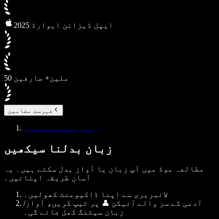
2025 ایپل ڈیزائن ایوارڈ
50 ملین+ صارفین
فہرستِ مضامین
زبان بدلنا سیکھیں
زبان بدلنا سیکھیں
مطالعہ موڈ میں آپ زبان یا آواز بدل سکتے ہیں۔ یہ
آسان طریقہ اپنائیں۔
لائبریری سے اپنا ڈاکیومنٹ کھولیں۔
آدمی کے سر والے آئیکن 👤 پر ٹیپ کریں، آواز/
زبان سیٹنگ کھل جائے گی۔