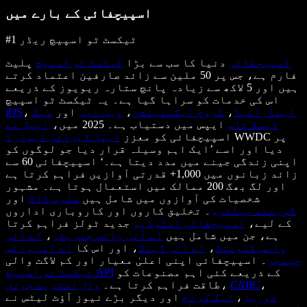
اسپیچفائی کے بارے میں
#1 ٹیکسٹ ٹو اسپیچ ریڈر
اسپیچفائی
دنیا کا سب سے بڑا
ٹیکسٹ ٹو اسپیچ
پلیٹ
فارم ہے، جس پر 50 ملین سے زائد صارفین اعتماد کرتے
ہیں اور 5 لاکھ سے زیادہ پانچ ستارہ ریویوز کے ذریعے
اس کی خدمات کو سراہا گیا ہے۔ یہ ٹیکسٹ ٹو اسپیچ
اینڈرائیڈ
،
کروم ایکسٹینشن
،
ویب ایپ
اور
میک
،
iOS
ڈیسک ٹاپ
ایپس میں دستیاب ہے۔ 2025 میں،
ایپل نے
WWDC پر
اسپیچفائی کو معزز
ایپل ڈیزائن ایوارڈ
دیا اور اسے ’ایک اہم وسیلہ قرار دیا جو لوگوں کو
اپنی زندگی جینے میں مدد دیتا ہے۔‘ اسپیچفائی 60 سے
زائد زبانوں میں 1,000+ قدرتی آوازیں فراہم کرتا ہے
اور لگ بھگ 200 ممالک میں استعمال ہوتا ہے۔ مشہور
شخصیات کی آوازوں میں شامل ہیں
سنُوپ ڈاگ
اور
گوینتھ پیلٹرو
۔ تخلیق کاروں اور کاروباری اداروں
کے لیے،
اسپیچفائی اسٹوڈیو
جدید ٹولز فراہم کرتا
ہے، جن میں شامل ہیں
اے آئی وائس جنریٹر
،
اے آئی
وائس کلوننگ
،
اے آئی ڈبنگ
، اور اس کا
اے آئی وائس
چینجر
۔ اسپیچفائی اپنی اعلیٰ معیار اور کم لاگت والی
کے ذریعے کئی اہم مصنوعات کو
ٹیکسٹ ٹو اسپیچ API
،
CNBC
،
طاقت فراہم کرتا ہے۔
وال اسٹریٹ جرنل
فوربز
،
ٹیک کرنچ
اور دیگر بڑے نیوز آؤٹ لیٹس نے