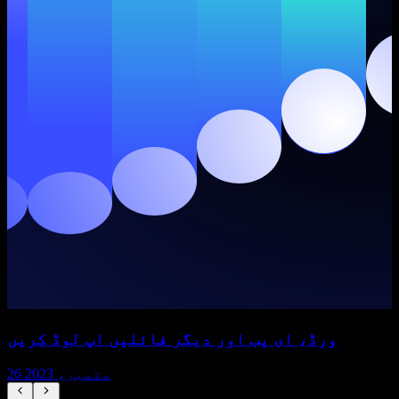
ورڈ، ای پب اور دیگر فائلیں اپ لوڈ کریں
26 ستمبر، 2023