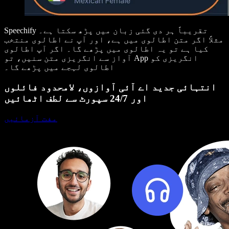
تقریباً ہر دی گئی زبان میں پڑھ سکتا ہے۔
Speechify
مثلاً اگر متن
اطالوی
میں ہے، اور آپ نے اطالوی منتخب
کیا ہے تو یہ اطالوی میں پڑھے گا۔ اگر آپ اطالوی
آواز سے انگریزی متن سنیں، تو App انگریزی کو
اطالوی لہجے میں پڑھے گا۔
انتہائی جدید اے آئی آوازوں، لامحدود فائلوں
اور 24/7 سپورٹ سے لطف اٹھائیں
مفت آزمائیں