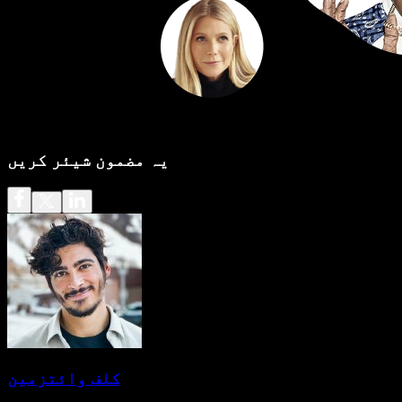
یہ مضمون شیئر کریں
کلف وائتزمین