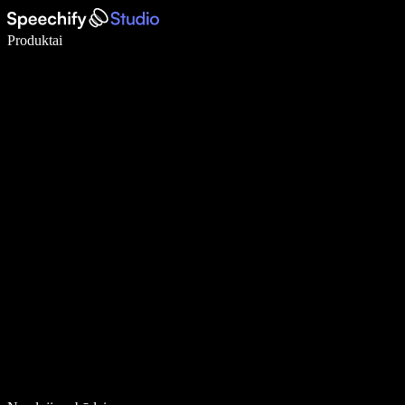
Rašykite 5× greičiau naudodami diktavimą balsu
Produktai
Sužinokite daugiau