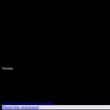
Verslui
Susisiekti su pardavimų komanda
Išbandykite nemokamai