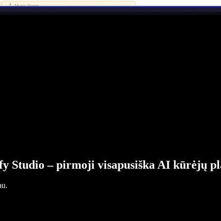
fy Studio – pirmoji visapusiška AI kūrėjų p
au.