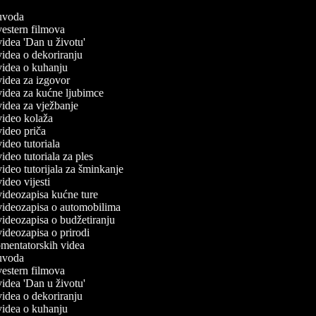
č uvoda
 vestern filmova
 videa 'Dan u životu'
 videa o dekoriranju
 videa o kuhanju
 videa za izgovor
 videa za kućne ljubimce
 videa za vježbanje
 video kolaža
 video priča
 video tutoriala
 video tutoriala za ples
 video tutorijala za šminkanje
 video vijesti
 videozapisa kućne ture
 videozapisa o automobilima
 videozapisa o budžetiranju
 videozapisa o prirodi
komentatorskih videa
č uvoda
 vestern filmova
 videa 'Dan u životu'
 videa o dekoriranju
 videa o kuhanju