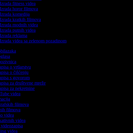
Izrada fitness videa
Izrada horor filmova
Izrada komedija
Izrada kratkih filmova
Izrada modnih videa
Izrada putnih videa
Izrada reklama
Izrada videa sa zelenom pozadinom
 obilazaka
 oglasa
 pozivnica
apisa o vrtlarstvu
zapisa o čišćenju
zapisa s govorom
zapisa za društvene mreže
zapisa za nekretnine
uTube videa
imacija
ografskih filmova
anih filmova
mo videa
ukativnih videa
to videozapisa
ming videa