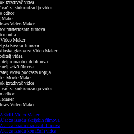
k izrađivač videa
vač za sinkronizaciju videa
 editor
 Maker
ows Video Maker
or misterioznih filmova
or outra
Video Maker
ljski kreator filmova
inska glazba za Video Maker
ditelj videa
atelj romantičnih filmova
telj sci-fi filmova
atelj video podcasta kopija
ler Movie Maker
k izrađivač videa
vač za sinkronizaciju videa
 editor
 Maker
ows Video Maker
ASMR Video Maker
Alat za izradu akcijskih filmova
Alat za izradu dramskih filmova
Alat za izradu komičnih videa