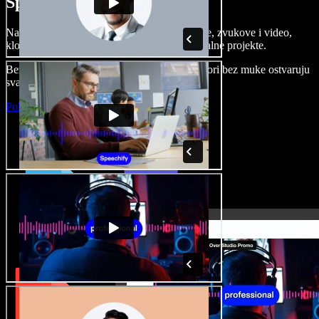
Speechify Studiju.
Napravite voice overe, dodajte besplatne slike, zvukove i video,
klonirajte svoj glas i složite sjajne audio-vizualne projekte.
Bez učenja i sve dostupno u pregledniku, autori bez muke ostvaruju
svaku kreativnu ideju.
Pokreni Studio