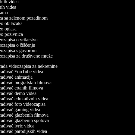
odnih videa
tnih videa
eklama
idea sa zelenom pozadinom
deo obilazaka
deo oglasa
deo pozivnica
deozapisa o vrtlarstvu
deozapisa o čišćenju
ideozapisa s govorom
deozapisa za društvene mreže
rada videozapisa za nekretnine
rađivač YouTube videa
rađivač animacija
rađivač biografskih filmova
rađivač crtanih filmova
rađivač demo videa
rađivač edukativnih videa
rađivač foto videozapisa
rađivač gaming videa
rađivač glazbenih filmova
rađivač glazbenih spotova
ađivač lyric videa
rađivač parodijskih videa