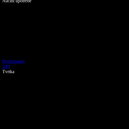
Načini upotrebe
Preuzimanje
API
Tvrtka