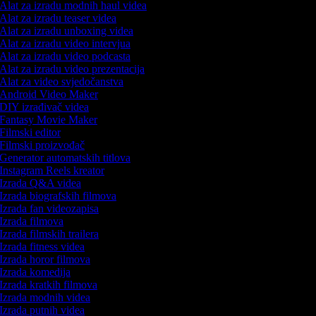
Alat za izradu modnih haul videa
Alat za izradu teaser videa
Alat za izradu unboxing videa
Alat za izradu video intervjua
Alat za izradu video podcasta
Alat za izradu video prezentacija
Alat za video svjedočanstva
Android Video Maker
DIY izrađivač videa
Fantasy Movie Maker
Filmski editor
Filmski proizvođač
Generator automatskih titlova
Instagram Reels kreator
Izrada Q&A videa
Izrada biografskih filmova
Izrada fan videozapisa
Izrada filmova
Izrada filmskih trailera
Izrada fitness videa
Izrada horor filmova
Izrada komedija
Izrada kratkih filmova
Izrada modnih videa
Izrada putnih videa