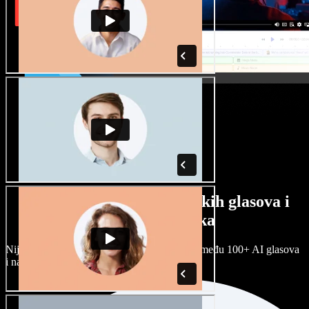
Veliki izbor muških i ženskih glasova i
raznih naglasaka
Nijedan projekt ne mora zvučati isto. Birajte među 100+ AI glasova
i naglasaka i prilagodite ih sebi.