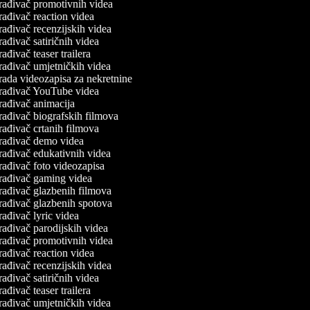
rađivač promotivnih videa
rađivač reaction videa
rađivač recenzijskih videa
ađivač satiričnih videa
ađivač teaser trailera
rađivač umjetničkih videa
rada videozapisa za nekretnine
rađivač YouTube videa
rađivač animacija
rađivač biografskih filmova
rađivač crtanih filmova
rađivač demo videa
rađivač edukativnih videa
rađivač foto videozapisa
rađivač gaming videa
rađivač glazbenih filmova
rađivač glazbenih spotova
ađivač lyric videa
rađivač parodijskih videa
rađivač promotivnih videa
rađivač reaction videa
rađivač recenzijskih videa
ađivač satiričnih videa
ađivač teaser trailera
rađivač umjetničkih videa