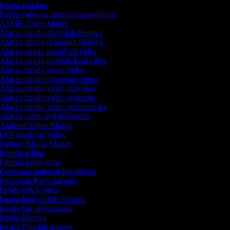
Izrada reklama
Izrada videa sa zelenom pozadinom
ASMR Video Maker
Alat za izradu akcijskih filmova
Alat za izradu dramskih filmova
Alat za izradu komičnih videa
Alat za izradu modnih haul videa
Alat za izradu teaser videa
Alat za izradu unboxing videa
Alat za izradu video intervjua
Alat za izradu video podcasta
Alat za izradu video prezentacija
Alat za video svjedočanstva
Android Video Maker
DIY izrađivač videa
Fantasy Movie Maker
Filmski editor
Filmski proizvođač
Generator automatskih titlova
Instagram Reels kreator
Izrada Q&A videa
Izrada biografskih filmova
Izrada fan videozapisa
Izrada filmova
Izrada filmskih trailera