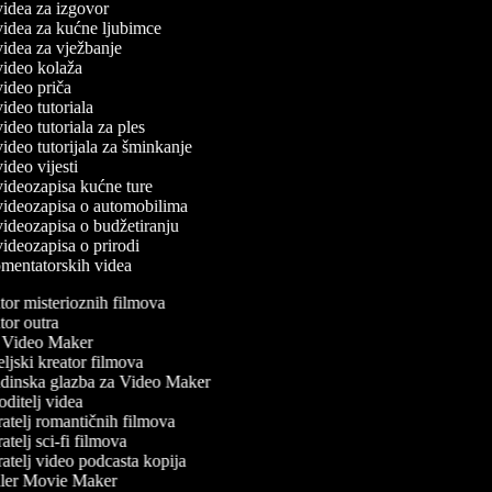
 videa za izgovor
 videa za kućne ljubimce
 videa za vježbanje
 video kolaža
 video priča
 video tutoriala
 video tutoriala za ples
 video tutorijala za šminkanje
 video vijesti
 videozapisa kućne ture
 videozapisa o automobilima
 videozapisa o budžetiranju
 videozapisa o prirodi
komentatorskih videa
or misterioznih filmova
or outra
Video Maker
ljski kreator filmova
inska glazba za Video Maker
ditelj videa
atelj romantičnih filmova
telj sci-fi filmova
atelj video podcasta kopija
ler Movie Maker