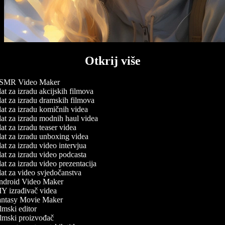
Otkrij više
MR Video Maker
at za izradu akcijskih filmova
at za izradu dramskih filmova
at za izradu komičnih videa
at za izradu modnih haul videa
t za izradu teaser videa
at za izradu unboxing videa
at za izradu video intervjua
at za izradu video podcasta
at za izradu video prezentacija
at za video svjedočanstva
droid Video Maker
Y izrađivač videa
ntasy Movie Maker
lmski editor
lmski proizvođač