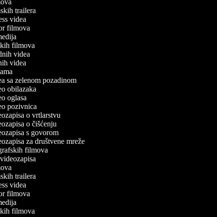
lmova
mskih trailera
tness videa
ror filmova
omedija
atkih filmova
odnih videa
tnih videa
eklama
idea sa zelenom pozadinom
deo obilazaka
deo oglasa
deo pozivnica
deozapisa o vrtlarstvu
deozapisa o čišćenju
ideozapisa s govorom
deozapisa za društvene mreže
ografskih filmova
n videozapisa
lmova
mskih trailera
tness videa
ror filmova
omedija
atkih filmova