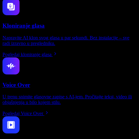
Kloniranje glasa
Napravite AI klon svog glasa u par sekundi. Bez instalacije – sve
radi izravno u pregledniku.
Pogledaj kloniranje glasa
Voice Over
U trenu snimite glasovne zapise s AI-jem. Pročitajte tekst, video ili
objašnjenja u bilo kojem stilu.
Pogledaj Voice Over