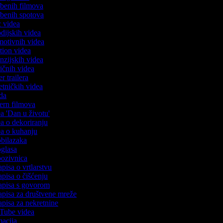
azbenih filmova
azbenih spotova
ic videa
odijskih videa
omotivnih videa
ction videa
enzijskih videa
iričnih videa
er trailera
jetničkih videa
oda
stern filmova
ea 'Dan u životu'
dea o dekoriranju
dea o kuhanju
 obilazaka
 oglasa
 pozivnica
apisa o vrtlarstvu
zapisa o čišćenju
zapisa s govorom
zapisa za društvene mreže
zapisa za nekretnine
uTube videa
imacija