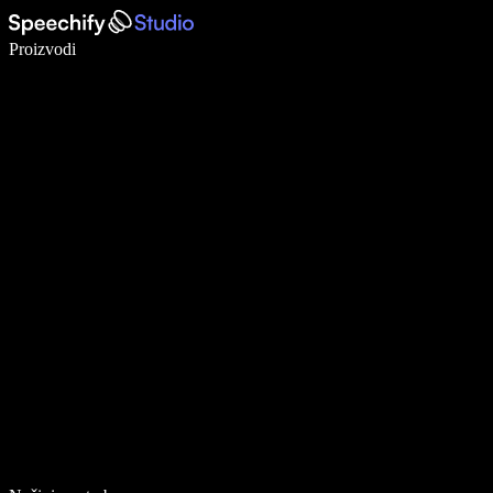
Pišite 5× brže uz glasovno diktiranje
Proizvodi
Saznajte više