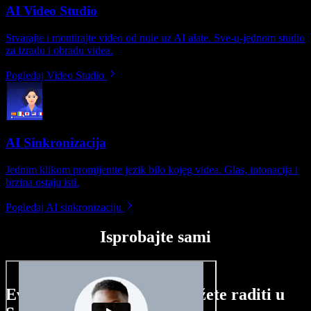
AI Video Studio
Stvarajte i montirajte video od nule uz AI alate. Sve-u-jednom studio
za izradu i obradu videa.
Pogledaj Video Studio
AI Sinkronizacija
Jednim klikom promijenite jezik bilo kojeg videa. Glas, intonacija i
brzina ostaju isti.
Pogledaj AI sinkronizaciju
Isprobajte sami
Evo malog pregleda što možete raditi u