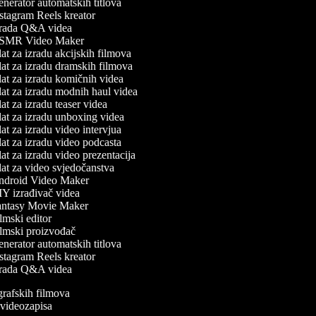
nerator automatskih titlova
stagram Reels kreator
rada Q&A videa
MR Video Maker
at za izradu akcijskih filmova
at za izradu dramskih filmova
at za izradu komičnih videa
at za izradu modnih haul videa
t za izradu teaser videa
at za izradu unboxing videa
at za izradu video intervjua
at za izradu video podcasta
at za izradu video prezentacija
at za video svjedočanstva
droid Video Maker
Y izrađivač videa
ntasy Movie Maker
lmski editor
lmski proizvođač
nerator automatskih titlova
stagram Reels kreator
rada Q&A videa
ografskih filmova
n videozapisa