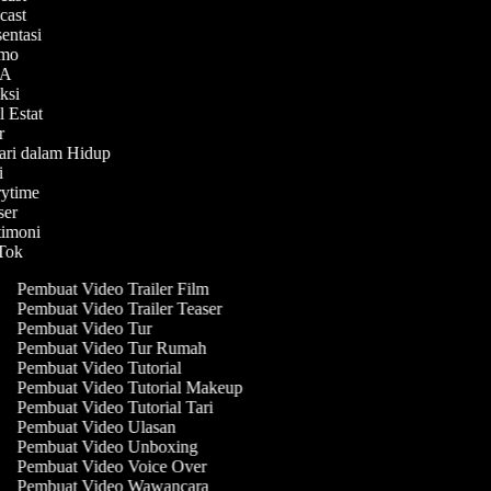
dcast
sentasi
romo
Q&A
aksi
l Estat
ir
hari dalam Hidup
ni
orytime
aser
stimoni
kTok
Pembuat Video Trailer Film
Pembuat Video Trailer Teaser
Pembuat Video Tur
Pembuat Video Tur Rumah
Pembuat Video Tutorial
Pembuat Video Tutorial Makeup
Pembuat Video Tutorial Tari
Pembuat Video Ulasan
Pembuat Video Unboxing
Pembuat Video Voice Over
Pembuat Video Wawancara