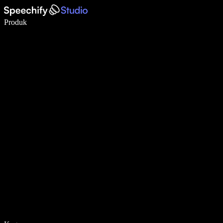
Menulis 5× lebih cepat dengan dikte suara
Produk
Pelajari lebih lanjut