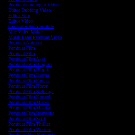
Pembuat Undangan Video
Editor Dubbing Video
Editor Film
Editor Video
Generator Auto-Subtitle
Mac Video Maker
Musik Latar Pembuat Video
Pembuat Animasi
Pembuat Film
Pembuat Film
Pembuat Film Aksi
Pembuat Film Biografi
Pembuat Film Biopik
Pembuat Film Drama
Pembuat Film Fantasi
Pembuat Film Horor
Pembuat Film Keluarga
Pembuat Film Komedi
Pembuat Film Misteri
Pembuat Film Musikal
Pembuat Film Romantis
Pembuat Film Sci-fi
Pembuat Film Thriller
Pembuat Film Western
Pembuat Iklan Komersial