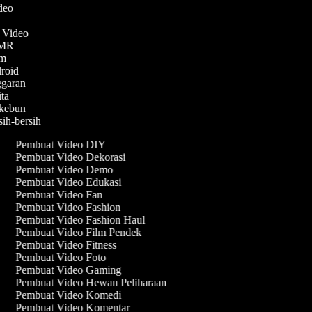
ideo
n Video
ASMR
lam
droid
ggaran
ita
rkebun
sih-bersih
Pembuat Video DIY
Pembuat Video Dekorasi
Pembuat Video Demo
Pembuat Video Edukasi
Pembuat Video Fan
Pembuat Video Fashion
Pembuat Video Fashion Haul
Pembuat Video Film Pendek
Pembuat Video Fitness
Pembuat Video Foto
Pembuat Video Gaming
Pembuat Video Hewan Peliharaan
Pembuat Video Komedi
Pembuat Video Komentar