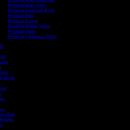
Pembuat Iklan Video
Pembuat Instagram Reels
Pembuat Intro
Pembuat Kartun
Pembuat Kolase Video
Pembuat Outro
Pembuat Undangan Video
SMR
m
roid
garan
ta
kebun
ih-bersih
Y
orasi
mo
kasi
hion
ion Haul
m Pendek
ess
o