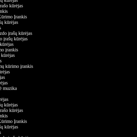
ašų kūrėjas
įrašo kūrėjas
ankis
Kūrimo Įrankis
ašų kūrėjas
as
aizdo įrašų kūrėjas
do įrašų kūrėjas
ų kūrėjas
imo įrankis
ų kūrėjas
jas
lmų kūrimo įrankis
kūrėjas
ėjas
rėjas
inė muzika
ūrėjas
ašų kūrėjas
įrašo kūrėjas
ankis
Kūrimo Įrankis
ašų kūrėjas
as