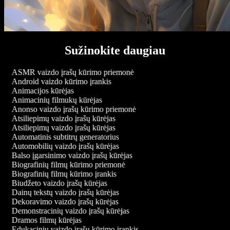
Sužinokite daugiau
ASMR vaizdo įrašų kūrimo priemonė
Android vaizdo kūrimo įrankis
Animacijos kūrėjas
Animacinių filmukų kūrėjas
Anonso vaizdo įrašų kūrimo priemonė
Atsiliepimų vaizdo įrašų kūrėjas
Atsiliepimų vaizdo įrašų kūrėjas
Automatinis subtitrų generatorius
Automobilių vaizdo įrašų kūrėjas
Balso įgarsinimo vaizdo įrašų kūrėjas
Biografinių filmų kūrimo priemonė
Biografinių filmų kūrimo įrankis
Biudžeto vaizdo įrašų kūrėjas
Dainų tekstų vaizdo įrašų kūrėjas
Dekoravimo vaizdo įrašų kūrėjas
Demonstracinių vaizdo įrašų kūrėjas
Dramos filmų kūrėjas
Edukacinių vaizdo įrašų kūrimo įrankis