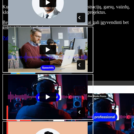
Kurkite įgarsinimus, pridėkite nemokamų iliustracijų, garsų, vaizdų,
klonuokite balsą – kurkite pilnus, įspūdingus projektus.
Be jokių mokymų ir viskas naršyklėje – kūrėjai gali įgyvendinti bet
kokią idėją, neberibojami senųjų metodų.
Paleisti studiją