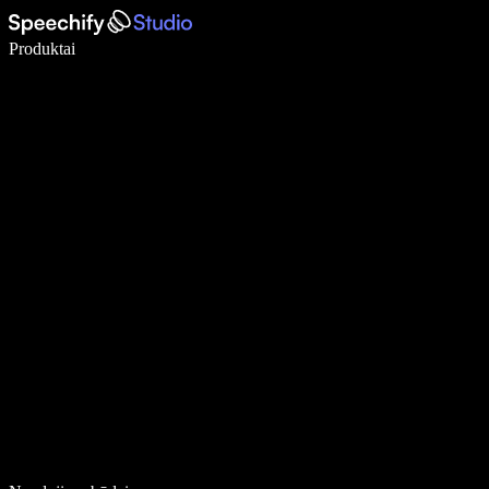
Rašykite 5× greičiau naudodami diktavimą balsu
Produktai
Sužinokite daugiau