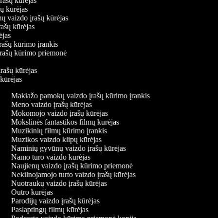
įrašų kūrėjas
ašų kūrėjas
mų vaizdo įrašų kūrėjas
rašų kūrėjas
rėjas
įrašų kūrimo įrankis
 įrašų kūrimo priemonė
s
įrašų kūrėjas
 kūrėjas
Makiažo pamokų vaizdo įrašų kūrimo įrankis
Meno vaizdo įrašų kūrėjas
Mokomojo vaizdo įrašų kūrėjas
Mokslinės fantastikos filmų kūrėjas
Muzikinių filmų kūrimo įrankis
Muzikos vaizdo klipų kūrėjas
Naminių gyvūnų vaizdo įrašų kūrėjas
Namo turo vaizdo kūrėjas
Naujienų vaizdo įrašų kūrimo priemonė
Nekilnojamojo turto vaizdo įrašų kūrėjas
Nuotraukų vaizdo įrašų kūrėjas
Outro kūrėjas
Parodijų vaizdo įrašų kūrėjas
Paslaptingų filmų kūrėjas