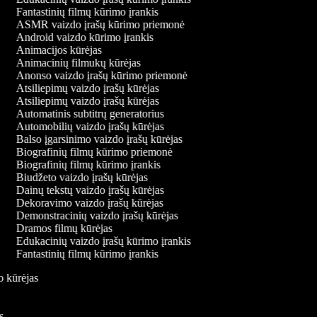
Fantastinių filmų kūrimo įrankis
ASMR vaizdo įrašų kūrimo priemonė
Android vaizdo kūrimo įrankis
Animacijos kūrėjas
Animacinių filmukų kūrėjas
Anonso vaizdo įrašų kūrimo priemonė
Atsiliepimų vaizdo įrašų kūrėjas
Atsiliepimų vaizdo įrašų kūrėjas
Automatinis subtitrų generatorius
Automobilių vaizdo įrašų kūrėjas
Balso įgarsinimo vaizdo įrašų kūrėjas
Biografinių filmų kūrimo priemonė
Biografinių filmų kūrimo įrankis
Biudžeto vaizdo įrašų kūrėjas
Dainų tekstų vaizdo įrašų kūrėjas
Dekoravimo vaizdo įrašų kūrėjas
Demonstracinių vaizdo įrašų kūrėjas
Dramos filmų kūrėjas
Edukacinių vaizdo įrašų kūrimo įrankis
Fantastinių filmų kūrimo įrankis
do kūrėjas
is