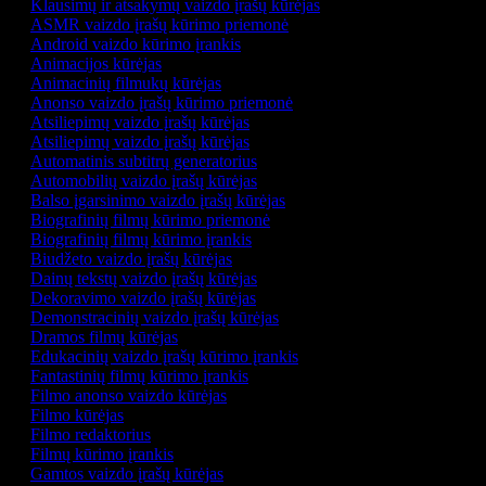
Klausimų ir atsakymų vaizdo įrašų kūrėjas
ASMR vaizdo įrašų kūrimo priemonė
Android vaizdo kūrimo įrankis
Animacijos kūrėjas
Animacinių filmukų kūrėjas
Anonso vaizdo įrašų kūrimo priemonė
Atsiliepimų vaizdo įrašų kūrėjas
Atsiliepimų vaizdo įrašų kūrėjas
Automatinis subtitrų generatorius
Automobilių vaizdo įrašų kūrėjas
Balso įgarsinimo vaizdo įrašų kūrėjas
Biografinių filmų kūrimo priemonė
Biografinių filmų kūrimo įrankis
Biudžeto vaizdo įrašų kūrėjas
Dainų tekstų vaizdo įrašų kūrėjas
Dekoravimo vaizdo įrašų kūrėjas
Demonstracinių vaizdo įrašų kūrėjas
Dramos filmų kūrėjas
Edukacinių vaizdo įrašų kūrimo įrankis
Fantastinių filmų kūrimo įrankis
Filmo anonso vaizdo kūrėjas
Filmo kūrėjas
Filmo redaktorius
Filmų kūrimo įrankis
Gamtos vaizdo įrašų kūrėjas