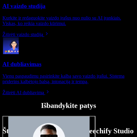
AI vaizdo studija
Kurkite ir redaguokite vaizdo įrašus nuo nulio su AI įrankiais.
Viskas, ko reikia vaizdo kūrimui.
Žiūrėti vaizdo studiją
AI dubliavimas
Vienu paspaudimu pasirinkite kalbą savo vaizdo įrašui. Sistema
priderins kalbėtojo balsą, intonaciją ir tempą.
Žiūrėti AI dubliavimą
Išbandykite patys
Štai ką galite nuveikti su Speechify Studio