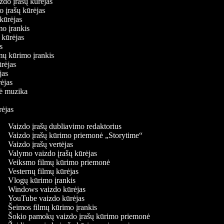
aizdo įrašų kūrėjas
do įrašų kūrėjas
ų kūrėjas
imo įrankis
ų kūrėjas
jas
lmų kūrimo įrankis
kūrėjas
ėjas
rėjas
inė muzika
ūrėjas
Vaizdo įrašų dubliavimo redaktorius
Vaizdo įrašų kūrimo priemonė „Storytime“
Vaizdo įrašų vertėjas
Valymo vaizdo įrašų kūrėjas
Veiksmo filmų kūrimo priemonė
Vesternų filmų kūrėjas
Vlogų kūrimo įrankis
Windows vaizdo kūrėjas
YouTube vaizdo kūrėjas
Šeimos filmų kūrimo įrankis
Šokio pamokų vaizdo įrašų kūrimo priemonė