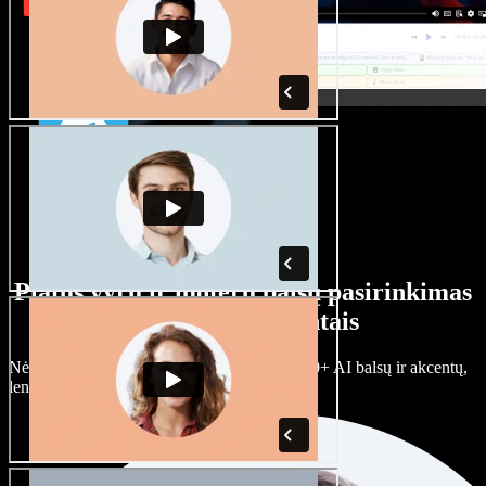
Platus vyrų ir moterų balsų pasirinkimas
su įvairiais akcentais
Nėra dviejų vienodų projektų. Rinkitės iš 100+ AI balsų ir akcentų,
lengvai juos prisitaikykite.