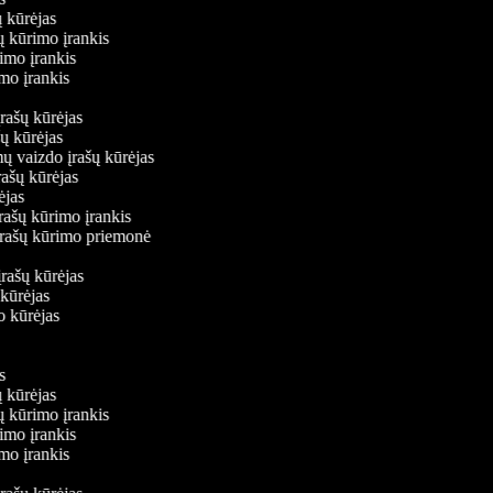
ų kūrėjas
šų kūrimo įrankis
rimo įrankis
rimo įrankis
įrašų kūrėjas
ašų kūrėjas
mų vaizdo įrašų kūrėjas
rašų kūrėjas
rėjas
įrašų kūrimo įrankis
 įrašų kūrimo priemonė
s
įrašų kūrėjas
 kūrėjas
do kūrėjas
is
ų kūrėjas
šų kūrimo įrankis
rimo įrankis
rimo įrankis