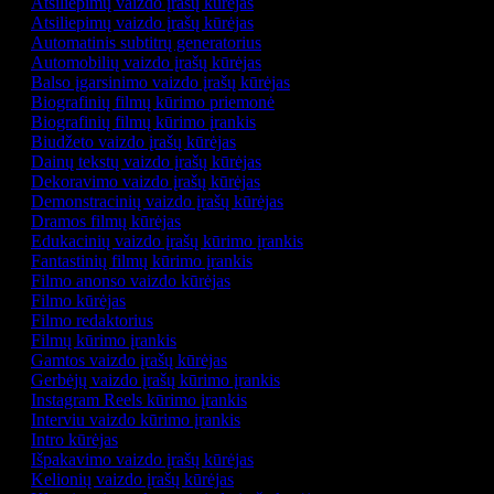
Atsiliepimų vaizdo įrašų kūrėjas
Atsiliepimų vaizdo įrašų kūrėjas
Automatinis subtitrų generatorius
Automobilių vaizdo įrašų kūrėjas
Balso įgarsinimo vaizdo įrašų kūrėjas
Biografinių filmų kūrimo priemonė
Biografinių filmų kūrimo įrankis
Biudžeto vaizdo įrašų kūrėjas
Dainų tekstų vaizdo įrašų kūrėjas
Dekoravimo vaizdo įrašų kūrėjas
Demonstracinių vaizdo įrašų kūrėjas
Dramos filmų kūrėjas
Edukacinių vaizdo įrašų kūrimo įrankis
Fantastinių filmų kūrimo įrankis
Filmo anonso vaizdo kūrėjas
Filmo kūrėjas
Filmo redaktorius
Filmų kūrimo įrankis
Gamtos vaizdo įrašų kūrėjas
Gerbėjų vaizdo įrašų kūrimo įrankis
Instagram Reels kūrimo įrankis
Interviu vaizdo kūrimo įrankis
Intro kūrėjas
Išpakavimo vaizdo įrašų kūrėjas
Kelionių vaizdo įrašų kūrėjas