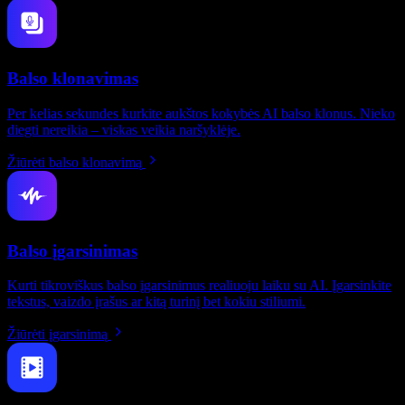
Balso klonavimas
Per kelias sekundes kurkite aukštos kokybės AI balso klonus. Nieko
diegti nereikia – viskas veikia naršyklėje.
Žiūrėti balso klonavimą
Balso įgarsinimas
Kurti tikroviškus balso įgarsinimus realiuoju laiku su AI. Įgarsinkite
tekstus, vaizdo įrašus ar kitą turinį bet kokiu stiliumi.
Žiūrėti įgarsinimą