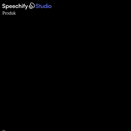
Menulis 5× lebih cepat dengan dikte suara
Produk
Pelajari lebih lanjut