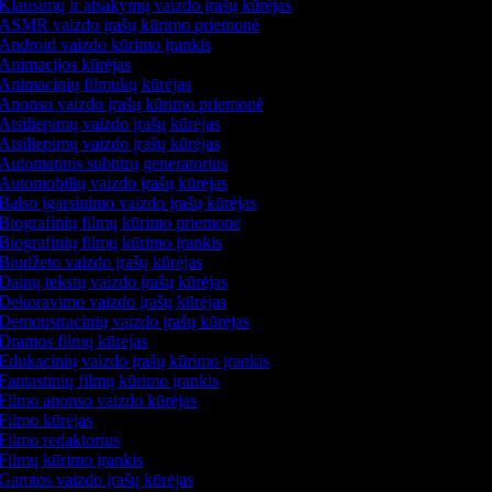
Klausimų ir atsakymų vaizdo įrašų kūrėjas
ASMR vaizdo įrašų kūrimo priemonė
Android vaizdo kūrimo įrankis
Animacijos kūrėjas
Animacinių filmukų kūrėjas
Anonso vaizdo įrašų kūrimo priemonė
Atsiliepimų vaizdo įrašų kūrėjas
Atsiliepimų vaizdo įrašų kūrėjas
Automatinis subtitrų generatorius
Automobilių vaizdo įrašų kūrėjas
Balso įgarsinimo vaizdo įrašų kūrėjas
Biografinių filmų kūrimo priemonė
Biografinių filmų kūrimo įrankis
Biudžeto vaizdo įrašų kūrėjas
Dainų tekstų vaizdo įrašų kūrėjas
Dekoravimo vaizdo įrašų kūrėjas
Demonstracinių vaizdo įrašų kūrėjas
Dramos filmų kūrėjas
Edukacinių vaizdo įrašų kūrimo įrankis
Fantastinių filmų kūrimo įrankis
Filmo anonso vaizdo kūrėjas
Filmo kūrėjas
Filmo redaktorius
Filmų kūrimo įrankis
Gamtos vaizdo įrašų kūrėjas