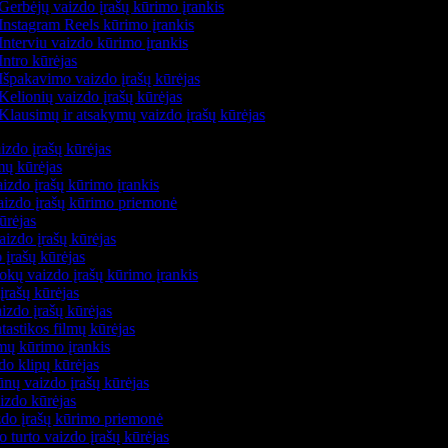
Gerbėjų vaizdo įrašų kūrimo įrankis
Instagram Reels kūrimo įrankis
Interviu vaizdo kūrimo įrankis
Intro kūrėjas
Išpakavimo vaizdo įrašų kūrėjas
Kelionių vaizdo įrašų kūrėjas
Klausimų ir atsakymų vaizdo įrašų kūrėjas
izdo įrašų kūrėjas
lmų kūrėjas
izdo įrašų kūrimo įrankis
vaizdo įrašų kūrimo priemonė
kūrėjas
aizdo įrašų kūrėjas
 įrašų kūrėjas
okų vaizdo įrašų kūrimo įrankis
įrašų kūrėjas
izdo įrašų kūrėjas
ntastikos filmų kūrėjas
lmų kūrimo įrankis
do klipų kūrėjas
ūnų vaizdo įrašų kūrėjas
aizdo kūrėjas
izdo įrašų kūrimo priemonė
o turto vaizdo įrašų kūrėjas