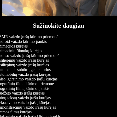
Sužinokite daugiau
MR vaizdo įrašų kūrimo priemonė
droid vaizdo kūrimo įrankis
imacijos kūrėjas
imacinių filmukų kūrėjas
onso vaizdo įrašų kūrimo priemonė
iliepimų vaizdo įrašų kūrėjas
iliepimų vaizdo įrašų kūrėjas
omatinis subtitrų generatorius
tomobilių vaizdo įrašų kūrėjas
so įgarsinimo vaizdo įrašų kūrėjas
ografinių filmų kūrimo priemonė
grafinių filmų kūrimo įrankis
džeto vaizdo įrašų kūrėjas
nų tekstų vaizdo įrašų kūrėjas
koravimo vaizdo įrašų kūrėjas
monstracinių vaizdo įrašų kūrėjas
amos filmų kūrėjas
kacinių vaizdo įrašų kūrimo įrankis