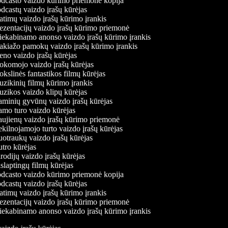
dcasto vaizdo kūrimo priemonė kopija
castų vaizdo įrašų kūrėjas
timų vaizdo įrašų kūrimo įrankis
ezentacijų vaizdo įrašų kūrimo priemonė
iekabinamo anonso vaizdo įrašų kūrimo įrankis
kiažo pamokų vaizdo įrašų kūrimo įrankis
no vaizdo įrašų kūrėjas
komojo vaizdo įrašų kūrėjas
slinės fantastikos filmų kūrėjas
zikinių filmų kūrimo įrankis
zikos vaizdo klipų kūrėjas
minių gyvūnų vaizdo įrašų kūrėjas
mo turo vaizdo kūrėjas
ujienų vaizdo įrašų kūrimo priemonė
ilnojamojo turto vaizdo įrašų kūrėjas
otraukų vaizdo įrašų kūrėjas
tro kūrėjas
odijų vaizdo įrašų kūrėjas
laptingų filmų kūrėjas
dcasto vaizdo kūrimo priemonė kopija
castų vaizdo įrašų kūrėjas
timų vaizdo įrašų kūrimo įrankis
ezentacijų vaizdo įrašų kūrimo priemonė
iekabinamo anonso vaizdo įrašų kūrimo įrankis