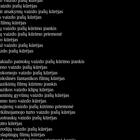
mo vaizdo įrašų kūrėjas
vaizdo įrašų kūrėjas
 ir atsakymų vaizdo įrašų kūrėjas
s vaizdo įrašų kūrėjas
 filmų kūrėjas
ų vaizdo įrašų kūrimo įrankis
nių vaizdo įrašų kūrimo priemonė
do kūrėjas
ul vaizdo įrašų kūrėjas
izdo įrašų kūrėjas
kiažo pamokų vaizdo įrašų kūrimo įrankis
no vaizdo įrašų kūrėjas
komojo vaizdo įrašų kūrėjas
slinės fantastikos filmų kūrėjas
zikinių filmų kūrimo įrankis
zikos vaizdo klipų kūrėjas
minių gyvūnų vaizdo įrašų kūrėjas
mo turo vaizdo kūrėjas
ujienų vaizdo įrašų kūrimo priemonė
ilnojamojo turto vaizdo įrašų kūrėjas
otraukų vaizdo įrašų kūrėjas
tro kūrėjas
odijų vaizdo įrašų kūrėjas
laptingų filmų kūrėjas