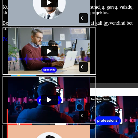
Kurkite įgarsinimus, pridėkite nemokamų iliustracijų, garsų, vaizdų,
klonuokite balsą – kurkite pilnus, įspūdingus projektus.
Be jokių mokymų ir viskas naršyklėje – kūrėjai gali įgyvendinti bet
kokią idėją, neberibojami senųjų metodų.
Paleisti studiją