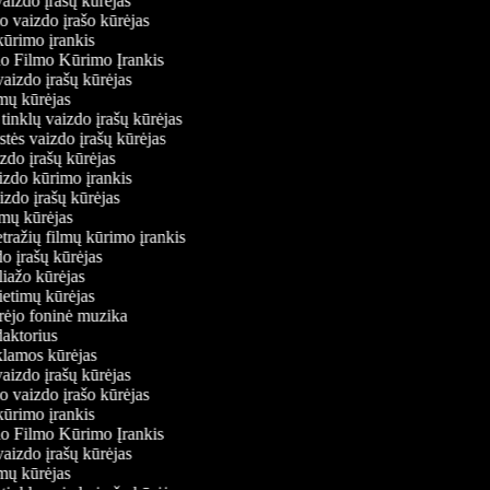
vaizdo įrašų kūrėjas
io vaizdo įrašo kūrėjas
kūrimo įrankis
io Filmo Kūrimo Įrankis
 vaizdo įrašų kūrėjas
ilmų kūrėjas
ų tinklų vaizdo įrašų kūrėjas
stės vaizdo įrašų kūrėjas
izdo įrašų kūrėjas
aizdo kūrimo įrankis
aizdo įrašų kūrėjas
filmų kūrėjas
tražių filmų kūrimo įrankis
do įrašų kūrėjas
oliažo kūrėjas
vietimų kūrėjas
ūrėjo foninė muzika
edaktorius
eklamos kūrėjas
vaizdo įrašų kūrėjas
io vaizdo įrašo kūrėjas
kūrimo įrankis
io Filmo Kūrimo Įrankis
 vaizdo įrašų kūrėjas
ilmų kūrėjas