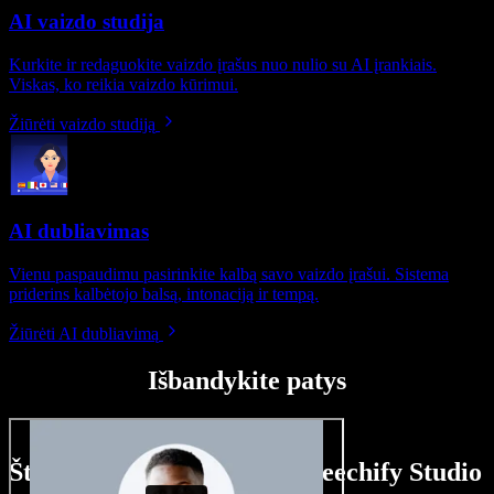
AI vaizdo studija
Kurkite ir redaguokite vaizdo įrašus nuo nulio su AI įrankiais.
Viskas, ko reikia vaizdo kūrimui.
Žiūrėti vaizdo studiją
AI dubliavimas
Vienu paspaudimu pasirinkite kalbą savo vaizdo įrašui. Sistema
priderins kalbėtojo balsą, intonaciją ir tempą.
Žiūrėti AI dubliavimą
Išbandykite patys
Štai ką galite nuveikti su Speechify Studio