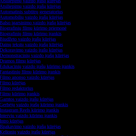
Atsiliepimų vaizdo įrašų kūrėjas
Atsiliepimų vaizdo įrašų kūrėjas
Automatinis subtitrų generatorius
Automobilių vaizdo įrašų kūrėjas
Balso įgarsinimo vaizdo įrašų kūrėjas
Biografinių filmų kūrimo priemonė
Biografinių filmų kūrimo įrankis
Biudžeto vaizdo įrašų kūrėjas
Dainų tekstų vaizdo įrašų kūrėjas
Dekoravimo vaizdo įrašų kūrėjas
Demonstracinių vaizdo įrašų kūrėjas
Dramos filmų kūrėjas
Edukacinių vaizdo įrašų kūrimo įrankis
Fantastinių filmų kūrimo įrankis
Filmo anonso vaizdo kūrėjas
Filmo kūrėjas
Filmo redaktorius
Filmų kūrimo įrankis
Gamtos vaizdo įrašų kūrėjas
Gerbėjų vaizdo įrašų kūrimo įrankis
Instagram Reels kūrimo įrankis
Interviu vaizdo kūrimo įrankis
Intro kūrėjas
Išpakavimo vaizdo įrašų kūrėjas
Kelionių vaizdo įrašų kūrėjas