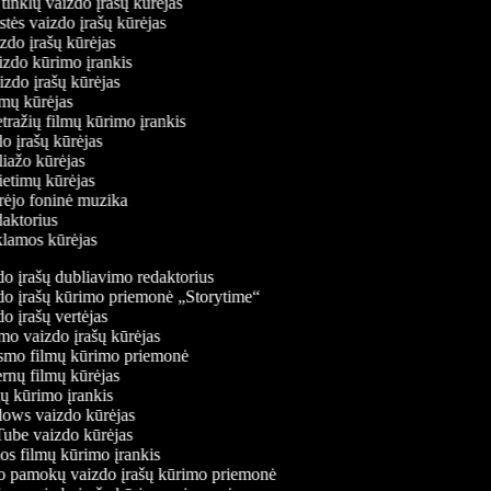
ų tinklų vaizdo įrašų kūrėjas
stės vaizdo įrašų kūrėjas
izdo įrašų kūrėjas
aizdo kūrimo įrankis
aizdo įrašų kūrėjas
filmų kūrėjas
tražių filmų kūrimo įrankis
do įrašų kūrėjas
oliažo kūrėjas
vietimų kūrėjas
ūrėjo foninė muzika
edaktorius
eklamos kūrėjas
o įrašų dubliavimo redaktorius
o įrašų kūrimo priemonė „Storytime“
 įrašų vertėjas
o vaizdo įrašų kūrėjas
mo filmų kūrimo priemonė
rnų filmų kūrėjas
 kūrimo įrankis
ws vaizdo kūrėjas
be vaizdo kūrėjas
s filmų kūrimo įrankis
 pamokų vaizdo įrašų kūrimo priemonė