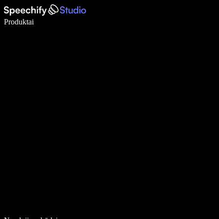
Rašykite 5× greičiau naudodami diktavimą balsu
Produktai
Sužinokite daugiau