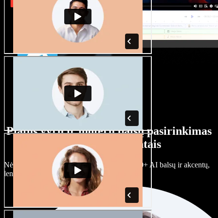
Platus vyrų ir moterų balsų pasirinkimas
su įvairiais akcentais
Nėra dviejų vienodų projektų. Rinkitės iš 100+ AI balsų ir akcentų,
lengvai juos prisitaikykite.