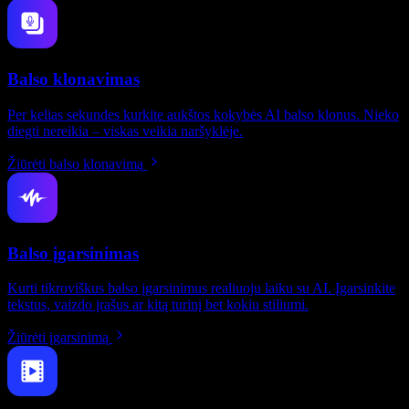
Balso klonavimas
Per kelias sekundes kurkite aukštos kokybės AI balso klonus. Nieko
diegti nereikia – viskas veikia naršyklėje.
Žiūrėti balso klonavimą
Balso įgarsinimas
Kurti tikroviškus balso įgarsinimus realiuoju laiku su AI. Įgarsinkite
tekstus, vaizdo įrašus ar kitą turinį bet kokiu stiliumi.
Žiūrėti įgarsinimą