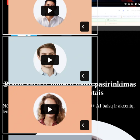
Platus vyrų ir moterų balsų pasirinkimas
su įvairiais akcentais
Nėra dviejų vienodų projektų. Rinkitės iš 100+ AI balsų ir akcentų,
lengvai juos prisitaikykite.