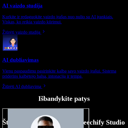
AI vaizdo studija
Kurkite ir redaguokite vaizdo įrašus nuo nulio su AI įrankiais.
Viskas, ko reikia vaizdo kūrimui.
Žiūrėti vaizdo studiją
AI dubliavimas
Vienu paspaudimu pasirinkite kalbą savo vaizdo įrašui. Sistema
priderins kalbėtojo balsą, intonaciją ir tempą.
Žiūrėti AI dubliavimą
Išbandykite patys
Štai ką galite nuveikti su Speechify Studio