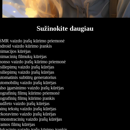
Sužinokite daugiau
MR vaizdo įrašų kūrimo priemonė
droid vaizdo kūrimo įrankis
imacijos kūrėjas
imacinių filmukų kūrėjas
onso vaizdo įrašų kūrimo priemonė
iliepimų vaizdo įrašų kūrėjas
iliepimų vaizdo įrašų kūrėjas
omatinis subtitrų generatorius
omobilių vaizdo įrašų kūrėjas
so įgarsinimo vaizdo įrašų kūrėjas
ografinių filmų kūrimo priemonė
grafinių filmų kūrimo įrankis
džeto vaizdo įrašų kūrėjas
nų tekstų vaizdo įrašų kūrėjas
koravimo vaizdo įrašų kūrėjas
onstracinių vaizdo įrašų kūrėjas
amos filmų kūrėjas
kacinių vaizdo įrašų kūrimo įrankis