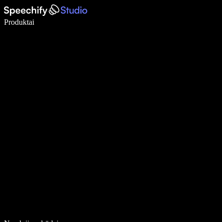
Rašykite 5× greičiau naudodami diktavimą balsu
Produktai
Sužinokite daugiau