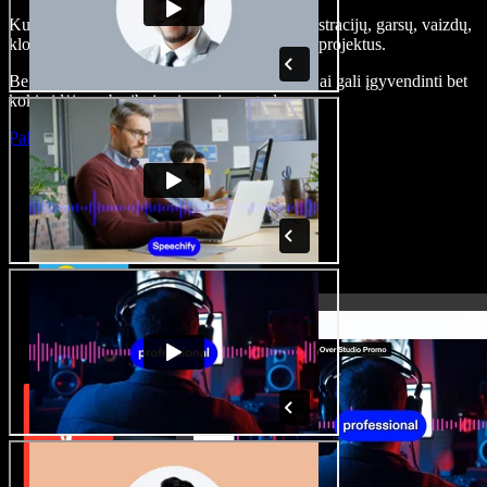
Kurkite įgarsinimus, pridėkite nemokamų iliustracijų, garsų, vaizdų,
klonuokite balsą – kurkite pilnus, įspūdingus projektus.
Be jokių mokymų ir viskas naršyklėje – kūrėjai gali įgyvendinti bet
kokią idėją, neberibojami senųjų metodų.
Paleisti studiją