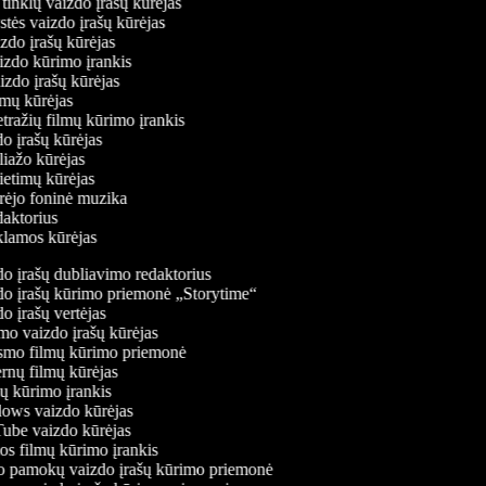
ų tinklų vaizdo įrašų kūrėjas
stės vaizdo įrašų kūrėjas
izdo įrašų kūrėjas
aizdo kūrimo įrankis
aizdo įrašų kūrėjas
filmų kūrėjas
tražių filmų kūrimo įrankis
do įrašų kūrėjas
oliažo kūrėjas
vietimų kūrėjas
ūrėjo foninė muzika
edaktorius
eklamos kūrėjas
o įrašų dubliavimo redaktorius
o įrašų kūrimo priemonė „Storytime“
 įrašų vertėjas
o vaizdo įrašų kūrėjas
mo filmų kūrimo priemonė
rnų filmų kūrėjas
 kūrimo įrankis
ws vaizdo kūrėjas
be vaizdo kūrėjas
s filmų kūrimo įrankis
 pamokų vaizdo įrašų kūrimo priemonė