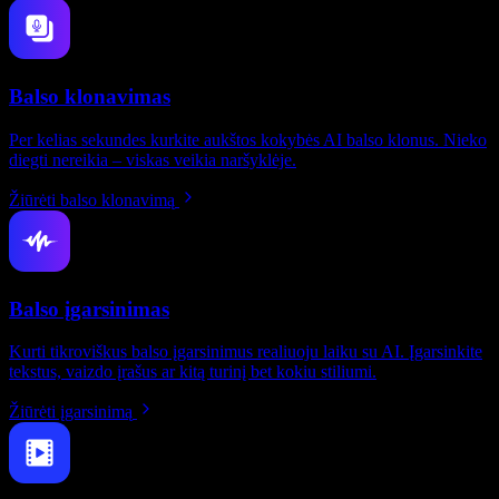
Balso klonavimas
Per kelias sekundes kurkite aukštos kokybės AI balso klonus. Nieko
diegti nereikia – viskas veikia naršyklėje.
Žiūrėti balso klonavimą
Balso įgarsinimas
Kurti tikroviškus balso įgarsinimus realiuoju laiku su AI. Įgarsinkite
tekstus, vaizdo įrašus ar kitą turinį bet kokiu stiliumi.
Žiūrėti įgarsinimą