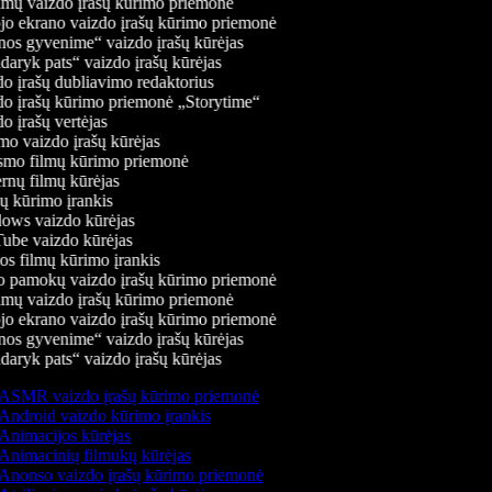
mų vaizdo įrašų kūrimo priemonė
jo ekrano vaizdo įrašų kūrimo priemonė
os gyvenime“ vaizdo įrašų kūrėjas
aryk pats“ vaizdo įrašų kūrėjas
o įrašų dubliavimo redaktorius
o įrašų kūrimo priemonė „Storytime“
 įrašų vertėjas
o vaizdo įrašų kūrėjas
mo filmų kūrimo priemonė
rnų filmų kūrėjas
 kūrimo įrankis
ws vaizdo kūrėjas
be vaizdo kūrėjas
s filmų kūrimo įrankis
 pamokų vaizdo įrašų kūrimo priemonė
mų vaizdo įrašų kūrimo priemonė
jo ekrano vaizdo įrašų kūrimo priemonė
os gyvenime“ vaizdo įrašų kūrėjas
aryk pats“ vaizdo įrašų kūrėjas
ASMR vaizdo įrašų kūrimo priemonė
Android vaizdo kūrimo įrankis
Animacijos kūrėjas
Animacinių filmukų kūrėjas
Anonso vaizdo įrašų kūrimo priemonė