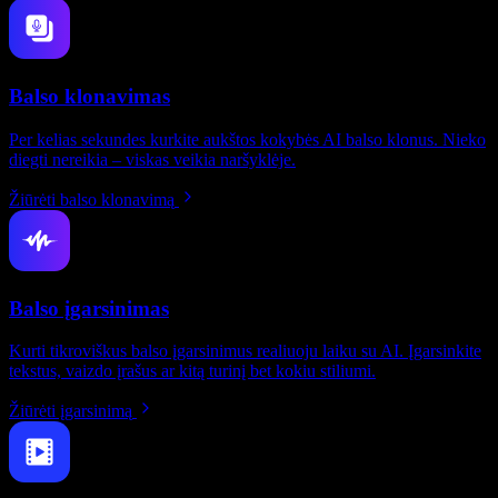
Balso klonavimas
Per kelias sekundes kurkite aukštos kokybės AI balso klonus. Nieko
diegti nereikia – viskas veikia naršyklėje.
Žiūrėti balso klonavimą
Balso įgarsinimas
Kurti tikroviškus balso įgarsinimus realiuoju laiku su AI. Įgarsinkite
tekstus, vaizdo įrašus ar kitą turinį bet kokiu stiliumi.
Žiūrėti įgarsinimą