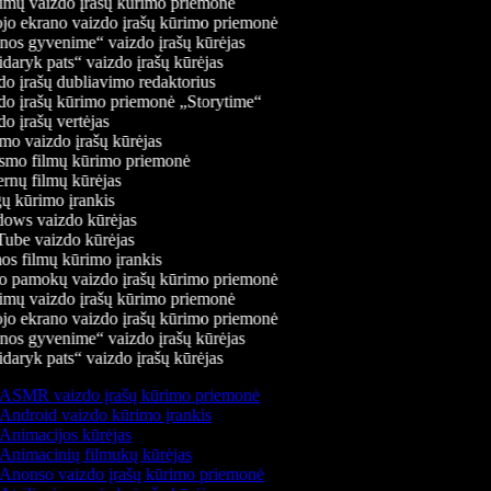
mų vaizdo įrašų kūrimo priemonė
jo ekrano vaizdo įrašų kūrimo priemonė
os gyvenime“ vaizdo įrašų kūrėjas
daryk pats“ vaizdo įrašų kūrėjas
o įrašų dubliavimo redaktorius
o įrašų kūrimo priemonė „Storytime“
o įrašų vertėjas
o vaizdo įrašų kūrėjas
mo filmų kūrimo priemonė
rnų filmų kūrėjas
 kūrimo įrankis
ws vaizdo kūrėjas
be vaizdo kūrėjas
s filmų kūrimo įrankis
 pamokų vaizdo įrašų kūrimo priemonė
mų vaizdo įrašų kūrimo priemonė
jo ekrano vaizdo įrašų kūrimo priemonė
os gyvenime“ vaizdo įrašų kūrėjas
daryk pats“ vaizdo įrašų kūrėjas
ASMR vaizdo įrašų kūrimo priemonė
Android vaizdo kūrimo įrankis
Animacijos kūrėjas
Animacinių filmukų kūrėjas
Anonso vaizdo įrašų kūrimo priemonė