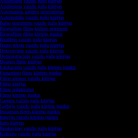
Atsiliepimų vaizdo įrašų kūrėjas
Atsiliepimų vaizdo įrašų kūrėjas
Automatinis subtitrų generatorius
Automobilių vaizdo įrašų kūrėjas
Balso įgarsinimo vaizdo įrašų kūrėjas
Biografinių filmų kūrimo priemonė
Biografinių filmų kūrimo įrankis
Biudžeto vaizdo įrašų kūrėjas
Dainų tekstų vaizdo įrašų kūrėjas
Dekoravimo vaizdo įrašų kūrėjas
Demonstracinių vaizdo įrašų kūrėjas
Dramos filmų kūrėjas
Edukacinių vaizdo įrašų kūrimo įrankis
Fantastinių filmų kūrimo įrankis
Filmo anonso vaizdo kūrėjas
Filmo kūrėjas
Filmo redaktorius
Filmų kūrimo įrankis
Gamtos vaizdo įrašų kūrėjas
Gerbėjų vaizdo įrašų kūrimo įrankis
Instagram Reels kūrimo įrankis
Interviu vaizdo kūrimo įrankis
Intro kūrėjas
Išpakavimo vaizdo įrašų kūrėjas
Kelionių vaizdo įrašų kūrėjas