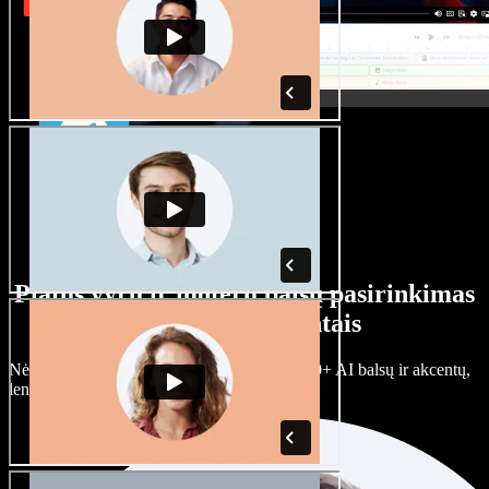
Platus vyrų ir moterų balsų pasirinkimas
su įvairiais akcentais
Nėra dviejų vienodų projektų. Rinkitės iš 100+ AI balsų ir akcentų,
lengvai juos prisitaikykite.