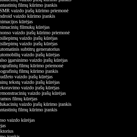
ntastinių filmų kūrimo įrankis
MR vaizdo įrašų kūrimo priemonė
droid vaizdo kūrimo įrankis
imacijos kūrėjas
imacinių filmukų kūrėjas
onso vaizdo įrašų kūrimo priemonė
siliepimų vaizdo įrašų kūrėjas
siliepimų vaizdo įrašų kūrėjas
tomatinis subtitrų generatorius
tomobilių vaizdo įrašų kūrėjas
lso įgarsinimo vaizdo įrašų kūrėjas
ografinių filmų kūrimo priemonė
ografinių filmų kūrimo įrankis
udžeto vaizdo įrašų kūrėjas
inų tekstų vaizdo įrašų kūrėjas
koravimo vaizdo įrašų kūrėjas
monstracinių vaizdo įrašų kūrėjas
amos filmų kūrėjas
ukacinių vaizdo įrašų kūrimo įrankis
ntastinių filmų kūrimo įrankis
onso vaizdo kūrėjas
ėjas
aktorius
imo įrankis