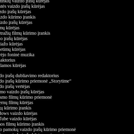
ų tinklų vaizdo įrašų kūrėjas
stės vaizdo įrašų kūrėjas
izdo įrašų kūrėjas
izdo kūrimo įrankis
izdo įrašų kūrėjas
ilmų kūrėjas
tražių filmų kūrimo įrankis
do įrašų kūrėjas
liažo kūrėjas
ietimų kūrėjas
ūrėjo foninė muzika
daktorius
eklamos kūrėjas
o įrašų dubliavimo redaktorius
o įrašų kūrimo priemonė „Storytime“
o įrašų vertėjas
o vaizdo įrašų kūrėjas
mo filmų kūrimo priemonė
rnų filmų kūrėjas
 kūrimo įrankis
ws vaizdo kūrėjas
be vaizdo kūrėjas
s filmų kūrimo įrankis
 pamokų vaizdo įrašų kūrimo priemonė