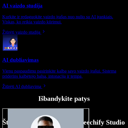
AI vaizdo studija
Kurkite ir redaguokite vaizdo įrašus nuo nulio su AI įrankiais.
Viskas, ko reikia vaizdo kūrimui.
Žiūrėti vaizdo studiją
AI dubliavimas
Vienu paspaudimu pasirinkite kalbą savo vaizdo įrašui. Sistema
priderins kalbėtojo balsą, intonaciją ir tempą.
Žiūrėti AI dubliavimą
Išbandykite patys
Štai ką galite nuveikti su Speechify Studio