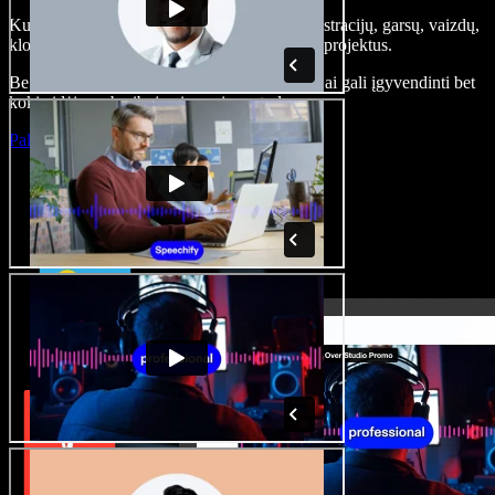
Kurkite įgarsinimus, pridėkite nemokamų iliustracijų, garsų, vaizdų,
klonuokite balsą – kurkite pilnus, įspūdingus projektus.
Be jokių mokymų ir viskas naršyklėje – kūrėjai gali įgyvendinti bet
kokią idėją, neberibojami senųjų metodų.
Paleisti studiją