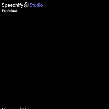
Rašykite 5× greičiau naudodami diktavimą balsu
Produktai
Sužinokite daugiau