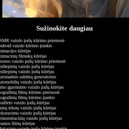
Sužinokite daugiau
MR vaizdo įrašų kūrimo priemonė
droid vaizdo kūrimo įrankis
imacijos kūrėjas
imacinių filmukų kūrėjas
onso vaizdo įrašų kūrimo priemonė
siliepimų vaizdo įrašų kūrėjas
siliepimų vaizdo įrašų kūrėjas
tomatinis subtitrų generatorius
tomobilių vaizdo įrašų kūrėjas
lso įgarsinimo vaizdo įrašų kūrėjas
ografinių filmų kūrimo priemonė
ografinių filmų kūrimo įrankis
udžeto vaizdo įrašų kūrėjas
inų tekstų vaizdo įrašų kūrėjas
koravimo vaizdo įrašų kūrėjas
monstracinių vaizdo įrašų kūrėjas
amos filmų kūrėjas
ukacinių vaizdo įrašų kūrimo įrankis