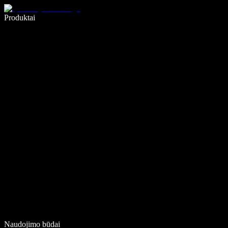
Rašykite 5× greičiau naudodami diktavimą balsu
Produktai
Sužinokite daugiau
Naudojimo būdai