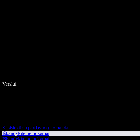
Verslui
Susisiekti su pardavimų komanda
Išbandykite nemokamai
Išbandykite nemokamai