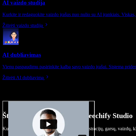
AI vaizdo studija
Kurkite ir redaguokite vaizdo įrašus nuo nulio su AI įrankiais. Viskas,
Žiūrėti vaizdo studiją
AI dubliavimas
Vienu paspaudimu pasirinkite kalbą savo vaizdo įrašui. Sistema prideri
Žiūrėti AI dubliavimą
Štai ką galite nuveikti su Speechify Studio
Kurkite įgarsinimus, pridėkite nemokamų iliustracijų, garsų, vaizdų, k