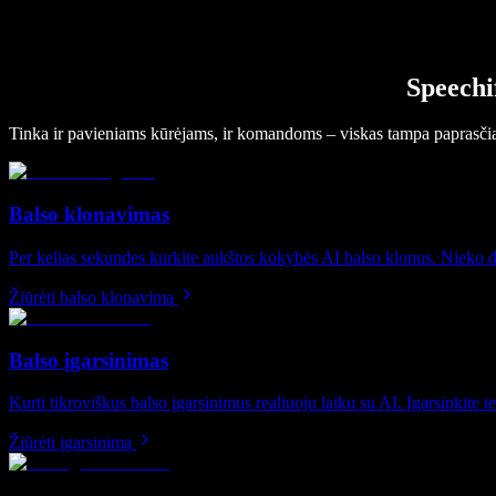
Speechi
Tinka ir pavieniams kūrėjams, ir komandoms – viskas tampa paprasči
Balso klonavimas
Per kelias sekundes kurkite aukštos kokybės AI balso klonus. Nieko die
Žiūrėti balso klonavimą
Balso įgarsinimas
Kurti tikroviškus balso įgarsinimus realiuoju laiku su AI. Įgarsinkite tek
Žiūrėti įgarsinimą