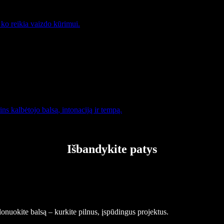
 ko reikia vaizdo kūrimui.
ns kalbėtojo balsą, intonaciją ir tempą.
Išbandykite patys
lonuokite balsą – kurkite pilnus, įspūdingus projektus.