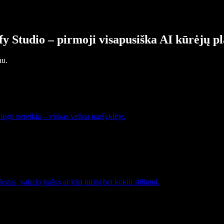
fy Studio – pirmoji visapusiška AI kūrėjų p
au.
gti nereikia – viskas veikia naršyklėje.
stus, vaizdo įrašus ar kitą turinį bet kokiu stiliumi.