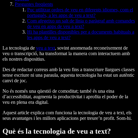
Preguntes freqüents
Puc utilitzar ordres de veu en diferents idiomes, com el
portuguès, a les apps de veu a text?
Com afegeixo un salt de línia o paràgraf amb comandes
de veu en apps de veu a text?
Hi ha plantilles disponibles per a documents habituals a
les apps de veu a text?
La tecnologia de
veu a text
, sovint anomenada reconeixement de
veu o transcripció, ha transformat la manera com interactuem amb
els nostres dispositius.
Des de redactar correus amb la veu fins a transcriure llargues classes
sense escriure ni una paraula, aquesta tecnologia ha estat un autèntic
canvi de joc.
No és només una qüestió de comoditat; també és una eina
d’accessibilitat, augmenta la productivitat i aprofita el poder de la
veu en plena era digital.
Aquest article explica com funciona la tecnologia de veu a text, els
seus avantatges i les millors aplicacions per treure’n profit. Som-hi.
Què és la tecnologia de veu a text?