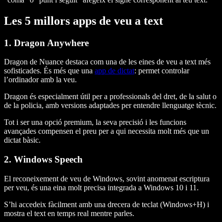
Les 5 millors apps de veu a text
1. Dragon Anywhere
Dragon de Nuance destaca com una de les eines de veu a text més
sofisticades. És més que una
app de dictat
: permet controlar
l’ordinador amb la veu.
Dragon és especialment útil per a professionals del dret, de la salut o
de la policia, amb versions adaptades per entendre llenguatge tècnic.
Tot i ser una opció premium, la seva precisió i les funcions
avançades compensen el preu per a qui necessita molt més que un
dictat bàsic.
2. Windows Speech
El reconeixement de veu de Windows, sovint anomenat escriptura
per veu, és una eina molt precisa integrada a Windows 10 i 11.
S’hi accedeix fàcilment amb una drecera de teclat (Windows+H) i
mostra el text en temps real mentre parles.