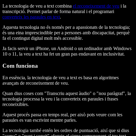
La tecnologia de veu a text combina
el reconeixement de veu
i la
transcripció. Permet parlar de forma natural i el programari
converteix les paraules en text
.
Aquesta tecnologia no és només per a apassionats de la tecnologia;
és una eina imprescindible per a persones amb discapacitat, perquè
fa el contingut digital molt més accessible.
Ja facis servir un iPhone, un Android o un ordinador amb Windows
10 o 11, la veu a text ha fet un gran pas endavant en inclusivitat.
Com funciona
En essència, la tecnologia de veu a text es basa en algoritmes
avançats de reconeixement de veu.
Quan dius coses com "Transcriu aquest àudio" o "nou paràgraf", la
tecnologia processa la veu i la converteix en paraules i frases
reconeixibles.
Aquest procés passa en temps real, per això pots veure com les
paraules es van escrivint mentre parles.
La tecnologia també entén les ordres de puntuació, així que si dius
"coma" o "punt i seguit" afegeix el signe corresponent al teu text.