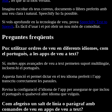
Mac
, fet que la fa molt versàtil.
Imagina escoltar els teus correus, documents o llibres preferits amb
una veu clara i natural. Speechify ho fa possible.
Si vols aprofundir en la tecnologia de veu, prova
Speechify Text to
Speech
. És fàcil d’usar i et pot obrir un nou món de comoditat.
Preguntes freqüents
Puc utilitzar ordres de veu en diferents idiomes, com
el portuguès, a les apps de veu a text?
Sí, moltes apps avançades de veu a text permeten suport multilingüe,
incloent-hi el portuguès.
Aquesta funció et permet dictar en el teu idioma preferit i l’app
transcriu correctament les paraules.
Revisa la configuració d’idioma de l’app per assegurar-te que inclou
el portuguès o qualsevol altre idioma que vulguis.
Com afegeixo un salt de línia o paràgraf amb
comandes de veu en apps de veu a text?