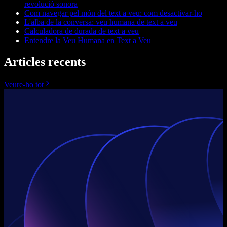
revolució sonora
Com navegar pel món del text a veu: com desactivar-ho
L'alba de la conversa: veu humana de text a veu
Calculadora de durada de text a veu
Entendre la Veu Humana en Text a Veu
Articles recents
Veure-ho tot