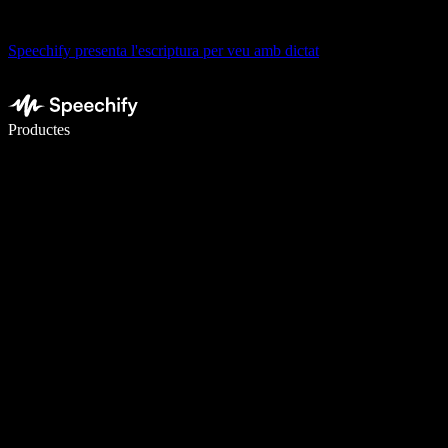
Speechify presenta l'escriptura per veu amb dictat
Escriu 5× més ràpid amb la veu
Productes
Més informació