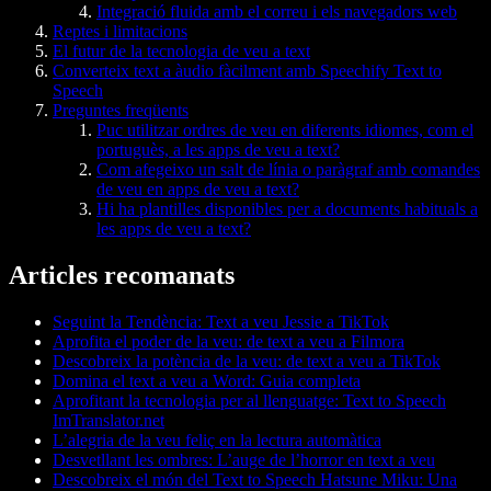
Integració fluida amb el correu i els navegadors web
Reptes i limitacions
El futur de la tecnologia de veu a text
Converteix text a àudio fàcilment amb Speechify Text to
Speech
Preguntes freqüents
Puc utilitzar ordres de veu en diferents idiomes, com el
portuguès, a les apps de veu a text?
Com afegeixo un salt de línia o paràgraf amb comandes
de veu en apps de veu a text?
Hi ha plantilles disponibles per a documents habituals a
les apps de veu a text?
Articles recomanats
Seguint la Tendència: Text a veu Jessie a TikTok
Aprofita el poder de la veu: de text a veu a Filmora
Descobreix la potència de la veu: de text a veu a TikTok
Domina el text a veu a Word: Guia completa
Aprofitant la tecnologia per al llenguatge: Text to Speech
ImTranslator.net
L’alegria de la veu feliç en la lectura automàtica
Desvetllant les ombres: L’auge de l’horror en text a veu
Descobreix el món del Text to Speech Hatsune Miku: Una