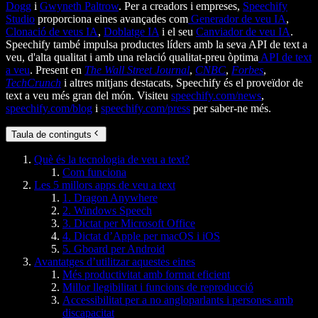
Dogg
i
Gwyneth Paltrow
. Per a creadors i empreses,
Speechify
Studio
proporciona eines avançades com
Generador de veu IA
,
Clonació de veus IA
,
Doblatge IA
i el seu
Canviador de veu IA
.
Speechify també impulsa productes líders amb la seva API de text a
veu, d'alta qualitat i amb una relació qualitat-preu òptima
API de text
a veu
. Present en
The Wall Street Journal
,
CNBC
,
Forbes
,
TechCrunch
i altres mitjans destacats, Speechify és el proveïdor de
text a veu més gran del món. Visiteu
speechify.com/news
,
speechify.com/blog
i
speechify.com/press
per saber-ne més.
Taula de continguts
Què és la tecnologia de veu a text?
Com funciona
Les 5 millors apps de veu a text
1. Dragon Anywhere
2. Windows Speech
3. Dictat per Microsoft Office
4. Dictat d’Apple per macOS i iOS
5. Gboard per Android
Avantatges d’utilitzar aquestes eines
Més productivitat amb format eficient
Millor llegibilitat i funcions de reproducció
Accessibilitat per a no angloparlants i persones amb
discapacitat