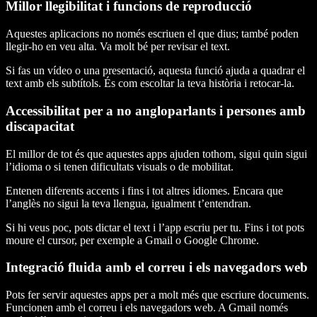
Millor llegibilitat i funcions de reproducció
Aquestes aplicacions no només escriuen el que dius; també poden
llegir-ho en veu alta. Va molt bé per revisar el text.
Si fas un vídeo o una presentació, aquesta funció ajuda a quadrar el
text amb els subtítols. És com escoltar la teva història i retocar-la.
Accessibilitat per a no angloparlants i persones amb
discapacitat
El millor de tot és que aquestes apps ajuden tothom, sigui quin sigui
l’idioma o si tenen dificultats visuals o de mobilitat.
Entenen diferents accents i fins i tot altres idiomes. Encara que
l’anglès no sigui la teva llengua, igualment t’entendran.
Si hi veus poc, pots dictar el text i l’app escriu per tu. Fins i tot pots
moure el cursor, per exemple a Gmail o Google Chrome.
Integració fluida amb el correu i els navegadors web
Pots fer servir aquestes apps per a molt més que escriure documents.
Funcionen amb el correu i els navegadors web. A Gmail només