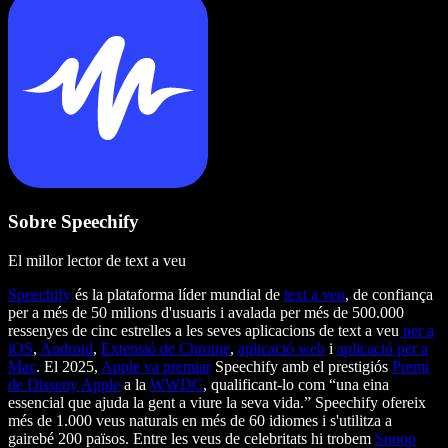
Sobre Speechify
El millor lector de text a veu
Speechify
és la plataforma líder mundial de
text a veu
, de confiança
per a més de 50 milions d'usuaris i avalada per més de 500.000
ressenyes de cinc estrelles a les seves aplicacions de text a veu
per a
iOS
,
Android
,
Extensió de Chrome
,
aplicació web
i
aplicació per a
Mac
. El 2025,
Apple va premiar
Speechify amb el prestigiós
Premi
de Disseny Apple
a la
WWDC
, qualificant-lo com “una eina
essencial que ajuda la gent a viure la seva vida.” Speechify ofereix
més de 1.000 veus naturals en més de 60 idiomes i s'utilitza a
gairebé 200 països. Entre les veus de celebritats hi trobem
Snoop