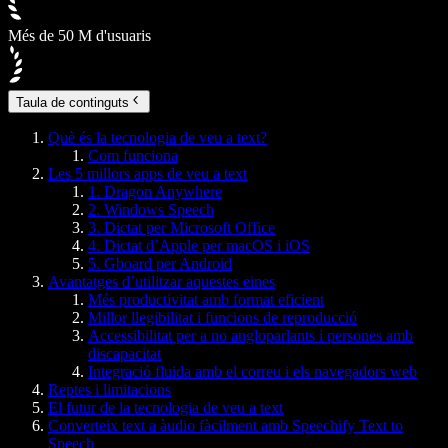
Més de 50 M d'usuaris
Taula de continguts
Què és la tecnologia de veu a text?
Com funciona
Les 5 millors apps de veu a text
1. Dragon Anywhere
2. Windows Speech
3. Dictat per Microsoft Office
4. Dictat d’Apple per macOS i iOS
5. Gboard per Android
Avantatges d’utilitzar aquestes eines
Més productivitat amb format eficient
Millor llegibilitat i funcions de reproducció
Accessibilitat per a no angloparlants i persones amb
discapacitat
Integració fluida amb el correu i els navegadors web
Reptes i limitacions
El futur de la tecnologia de veu a text
Converteix text a àudio fàcilment amb Speechify Text to
Speech