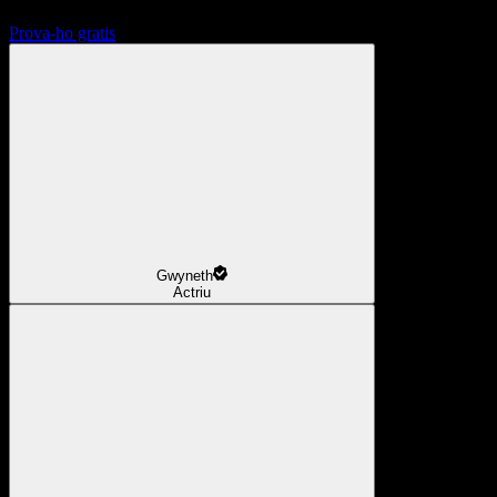
Prova-ho gratis
Gwyneth
Actriu