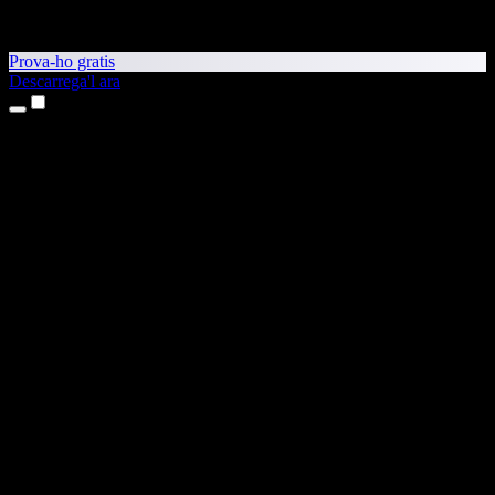
Prova-ho gratis
Descarrega'l ara
Productes
Text a veu
Aplicacions per a iPhone i iPad
Aplicació per a Android
Extensió per al Chrome
Extensió per a l'Edge
Aplicació web
Aplicació per al Mac
Aplicació per al Windows