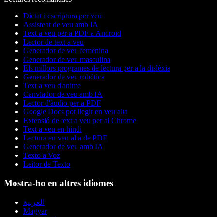
Dictat i escriptura per veu
Assistent de veu amb IA
Text a veu per a PDF a Android
Lector de text a veu
Generador de veu femenina
Generador de veu masculina
Els millors programes de lectura per a la dislèxia
Generador de veu robòtica
Text a veu d'anime
Canviador de veu amb IA
Lector d'àudio per a PDF
Google Docs pot llegir en veu alta
Extensió de text a veu per al Chrome
Text a veu en hindi
Lectura en veu alta de PDF
Generador de veu amb IA
Texto a Voz
Leitor de Texto
Mostra-ho en altres idiomes
العربية
Magyar