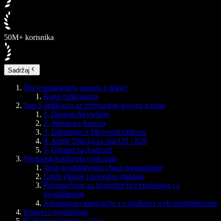
50M+ korisnika
Sadržaj
Što je tehnologija govora u tekst?
Kako funkcionira
Top 5 aplikacija za pretvaranje govora u tekst
1. Dragon Anywhere
2. Windows Speech
3. Diktiranje u Microsoft Officeu
4. Apple Dikcija za macOS i iOS
5. Gboard za Android
Prednosti korištenja ovih alata
Veća produktivnost i brzo formatiranje
Lakše čitanje i povratno slušanje
Pristupačnost za korisnike bez engleskog i s
invaliditetom
Jednostavna integracija s e-mailom i web-preglednicima
Izazovi i ograničenja
Budućnost govora u tekst