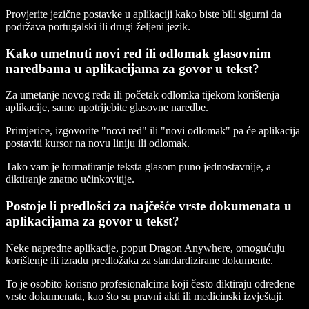
Provjerite jezične postavke u aplikaciji kako biste bili sigurni da
podržava portugalski ili drugi željeni jezik.
Kako umetnuti novi red ili odlomak glasovnim
naredbama u aplikacijama za govor u tekst?
Za umetanje novog reda ili početak odlomka tijekom korištenja
aplikacije, samo upotrijebite glasovne naredbe.
Primjerice, izgovorite "novi red" ili "novi odlomak" pa će aplikacija
postaviti kursor na novu liniju ili odlomak.
Tako vam je formatiranje teksta glasom puno jednostavnije, a
diktiranje znatno učinkovitije.
Postoje li predlošci za najčešće vrste dokumenata u
aplikacijama za govor u tekst?
Neke napredne aplikacije, poput Dragon Anywhere, omogućuju
korištenje ili izradu predložaka za standardizirane dokumente.
To je osobito korisno profesionalcima koji često diktiraju određene
vrste dokumenata, kao što su pravni akti ili medicinski izvještaji.