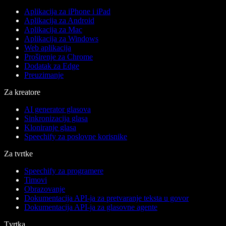
Aplikacija za iPhone i iPad
Aplikacija za Android
Aplikacija za Mac
Aplikacija za Windows
Web aplikacija
Proširenje za Chrome
Dodatak za Edge
Preuzimanje
Za kreatore
AI generator glasova
Sinkronizacija glasa
Kloniranje glasa
Speechify za poslovne korisnike
Za tvrtke
Speechify za programere
Timovi
Obrazovanje
Dokumentacija API-ja za pretvaranje teksta u govor
Dokumentacija API-ja za glasovne agente
Tvrtka