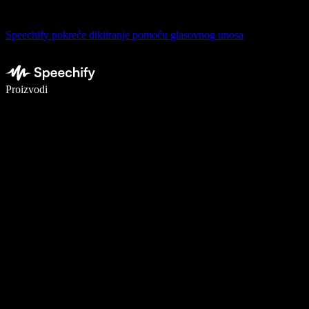
Speechify pokreće diktiranje pomoću glasovnog unosa
Pišite 5× brže uz glasovno diktiranje
Proizvodi
Saznajte više