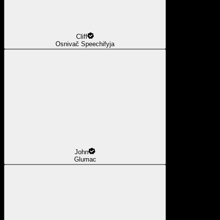
Cliff
Osnivač Speechifyja
John
Glumac