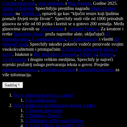
Chrome ekstenziju
,
web-aplikaciju
i
Mac desktop
. Godine 2025.
Apple je dodijelio
Speechifyju prestižnu nagradu
Apple Design
Award
na
WWDC-u
, opisavši ga kao “ključni resurs koji ljudima
pomaže živjeti svoje živote”. Speechify nudi više od 1000 prirodnih
glasova na više od 60 jezika i koristi se u gotovo 200 zemalja. Među
glasovima slavnih su
Snoop Dogg
i
Gwyneth Paltrow
. Za kreatore i
tvrtke
Speechify Studio
pruža napredne alate, uključujući
AI
generator glasa
,
AI kloniranje glasa
,
AI sinkronizaciju
i vlastiti
AI
mijenjač glasa
. Speechify također pokreće vodeće proizvode svojim
visokokvalitetnim i pristupačnim
API-jem za pretvaranje teksta u
govor
. Istaknut u
The Wall Street Journalu
,
CNBC-ju
,
Forbesu
,
TechCrunchu
i drugim velikim medijima, Speechify je najveći
svjetski pružatelj usluga pretvaranja teksta u govor. Posjetite
speechify.com/news
,
speechify.com/blog
i
speechify.com/press
za
više informacija.
Sadržaj
Što je tehnologija govora u tekst?
Kako funkcionira
Top 5 aplikacija za pretvaranje govora u tekst
1. Dragon Anywhere
2. Windows Speech
3. Diktiranje u Microsoft Officeu
4. Apple Dikcija za macOS i iOS