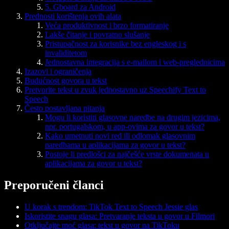
5. Gboard za Android
Prednosti korištenja ovih alata
Veća produktivnost i brzo formatiranje
Lakše čitanje i povratno slušanje
Pristupačnost za korisnike bez engleskog i s
invaliditetom
Jednostavna integracija s e-mailom i web-preglednicima
Izazovi i ograničenja
Budućnost govora u tekst
Pretvorite tekst u zvuk jednostavno uz Speechify Text to
Speech
Često postavljana pitanja
Mogu li koristiti glasovne naredbe na drugim jezicima,
npr. portugalskom, u app-ovima za govor u tekst?
Kako umetnuti novi red ili odlomak glasovnim
naredbama u aplikacijama za govor u tekst?
Postoje li predlošci za najčešće vrste dokumenata u
aplikacijama za govor u tekst?
Preporučeni članci
U korak s trendom: TikTok Text to Speech Jessie glas
Iskoristite snagu glasa: Pretvaranje teksta u govor u Filmori
Otključajte moć glasa: tekst u govor na TikToku