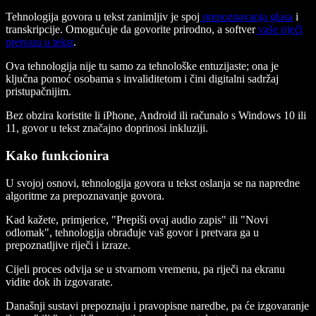
Tehnologija govora u tekst zanimljiv je spoj
prepoznavanja glasa
i
transkripcije. Omogućuje da govorite prirodno, a softver
vaše riječi
pretvara u tekst
.
Ova tehnologija nije tu samo za tehnološke entuzijaste; ona je
ključna pomoć osobama s invaliditetom i čini digitalni sadržaj
pristupačnijim.
Bez obzira koristite li iPhone, Android ili računalo s Windows 10 ili
11, govor u tekst značajno doprinosi inkluziji.
Kako funkcionira
U svojoj osnovi, tehnologija govora u tekst oslanja se na napredne
algoritme za prepoznavanje govora.
Kad kažete, primjerice, "Prepiši ovaj audio zapis" ili "Novi
odlomak", tehnologija obrađuje vaš govor i pretvara ga u
prepoznatljive riječi i izraze.
Cijeli proces odvija se u stvarnom vremenu, pa riječi na ekranu
vidite dok ih izgovarate.
Današnji sustavi prepoznaju i pravopisne naredbe, pa će izgovaranje