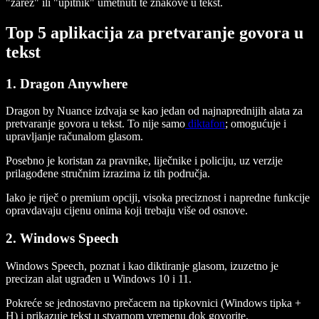
"zarez" ili "upitnik" umetnuti te znakove u tekst.
Top 5 aplikacija za pretvaranje govora u
tekst
1. Dragon Anywhere
Dragon by Nuance izdvaja se kao jedan od najnaprednijih alata za
pretvaranje govora u tekst. To nije samo
diktafon
; omogućuje i
upravljanje računalom glasom.
Posebno je koristan za pravnike, liječnike i policiju, uz verzije
prilagođene stručnim izrazima iz tih područja.
Iako je riječ o premium opciji, visoka preciznost i napredne funkcije
opravdavaju cijenu onima koji trebaju više od osnove.
2. Windows Speech
Windows Speech, poznat i kao diktiranje glasom, izuzetno je
precizan alat ugrađen u Windows 10 i 11.
Pokreće se jednostavno prečacem na tipkovnici (Windows tipka +
H) i prikazuje tekst u stvarnom vremenu dok govorite.