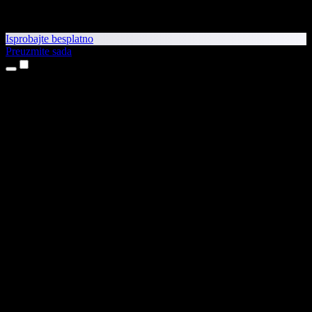
Isprobajte besplatno
Preuzmite sada
Proizvodi
Pretvaranje teksta u govor
Aplikacije za iPhone i iPad
Aplikacija za Android
Proširenje za Chrome
Proširenje za Edge
Web-aplikacija
Aplikacija za Mac
Aplikacija za Windows