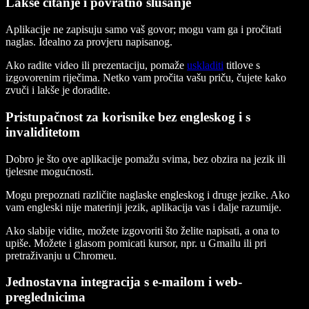
Lakše čitanje i povratno slušanje
Aplikacije ne zapisuju samo vaš govor; mogu vam ga i pročitati
naglas. Idealno za provjeru napisanog.
Ako radite video ili prezentaciju, pomaže
uskladiti
titlove s
izgovorenim riječima. Netko vam pročita vašu priču, čujete kako
zvuči i lakše je doradite.
Pristupačnost za korisnike bez engleskog i s
invaliditetom
Dobro je što ove aplikacije pomažu svima, bez obzira na jezik ili
tjelesne mogućnosti.
Mogu prepoznati različite naglaske engleskog i druge jezike. Ako
vam engleski nije materinji jezik, aplikacija vas i dalje razumije.
Ako slabije vidite, možete izgovoriti što želite napisati, a ona to
upiše. Možete i glasom pomicati kursor, npr. u Gmailu ili pri
pretraživanju u Chromeu.
Jednostavna integracija s e-mailom i web-
preglednicima