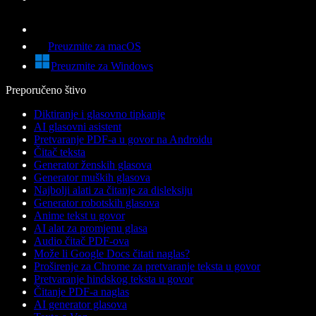
Preuzmite za macOS
Preuzmite za Windows
Preporučeno štivo
Diktiranje i glasovno tipkanje
AI glasovni asistent
Pretvaranje PDF-a u govor na Androidu
Čitač teksta
Generator ženskih glasova
Generator muških glasova
Najbolji alati za čitanje za disleksiju
Generator robotskih glasova
Anime tekst u govor
AI alat za promjenu glasa
Audio čitač PDF-ova
Može li Google Docs čitati naglas?
Proširenje za Chrome za pretvaranje teksta u govor
Pretvaranje hindskog teksta u govor
Čitanje PDF-a naglas
AI generator glasova