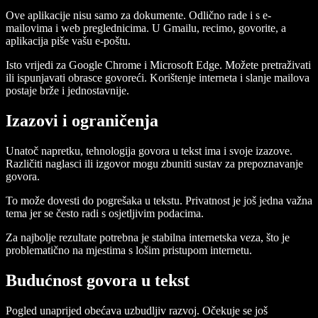
Ove aplikacije nisu samo za dokumente. Odlično rade i s e-
mailovima i web preglednicima. U Gmailu, recimo, govorite, a
aplikacija piše vašu e-poštu.
Isto vrijedi za Google Chrome i Microsoft Edge. Možete pretraživati
ili ispunjavati obrasce govoreći. Korištenje interneta i slanje mailova
postaje brže i jednostavnije.
Izazovi i ograničenja
Unatoč napretku, tehnologija govora u tekst ima i svoje izazove.
Različiti naglasci ili izgovor mogu zbuniti sustav za prepoznavanje
govora.
To može dovesti do pogrešaka u tekstu. Privatnost je još jedna važna
tema jer se često radi s osjetljivim podacima.
Za najbolje rezultate potrebna je stabilna internetska veza, što je
problematično na mjestima s lošim pristupom internetu.
Budućnost govora u tekst
Pogled unaprijed obećava uzbudljiv razvoj. Očekuje se još