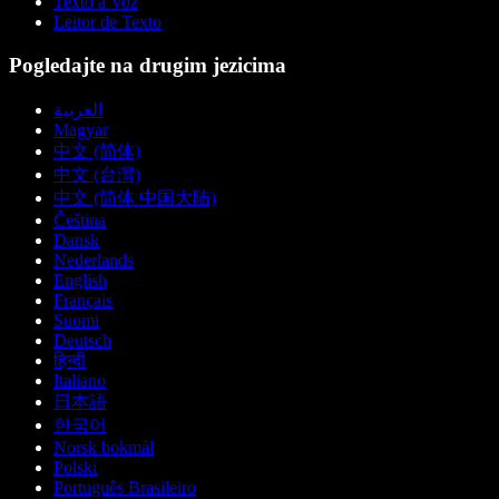
Texto a Voz
Leitor de Texto
Pogledajte na drugim jezicima
العربية
Magyar
中文 (简体)
中文 (台灣)
中文 (简体 中国大陆)
Čeština
Dansk
Nederlands
English
Français
Suomi
Deutsch
हिन्दी
Italiano
日本語
한국어
Norsk bokmål
Polski
Português Brasileiro