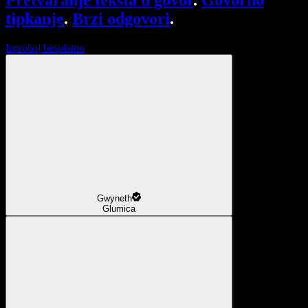
Pretvaranje teksta u govor
.
Govorno
tipkanje
.
Brzi odgovori
.
Isprobaj besplatno
Gwyneth
Glumica