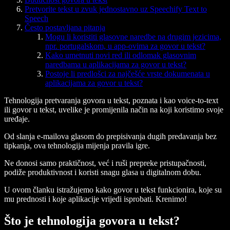
Pretvorite tekst u zvuk jednostavno uz Speechify Text to
Speech
Često postavljana pitanja
Mogu li koristiti glasovne naredbe na drugim jezicima,
npr. portugalskom, u app-ovima za govor u tekst?
Kako umetnuti novi red ili odlomak glasovnim
naredbama u aplikacijama za govor u tekst?
Postoje li predlošci za najčešće vrste dokumenata u
aplikacijama za govor u tekst?
Tehnologija pretvaranja govora u tekst, poznata i kao voice-to-text
ili govor u tekst, uvelike je promijenila način na koji koristimo svoje
uređaje.
Od slanja e-mailova glasom do prepisivanja dugih predavanja bez
tipkanja, ova tehnologija mijenja pravila igre.
Ne donosi samo praktičnost, već i ruši prepreke pristupačnosti,
podiže produktivnost i koristi snagu glasa u digitalnom dobu.
U ovom članku istražujemo kako govor u tekst funkcionira, koje su
mu prednosti i koje aplikacije vrijedi isprobati. Krenimo!
Što je tehnologija govora u tekst?