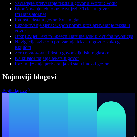
Savladajte pretvaranje teksta u govor u Wordu: Vodič
Iskorištavanje tehnologije za jezik: Tekst u govor
ImTranslator.net
Radost teksta u govor: Sretan glas
Razotkrivanje sjena: Uspon horora kroz pretvaranje teksta u
govor
Otkrij svijet Text to Speech Hatsune Miku: Zvučna revolucija
Navigacija svijetom pretvaranja teksta u govor: kako ga
isključiti
Zora razgovora: Tekst u govor s ljudskim glasom
Kalkulator trajanja teksta u govor
Razumijevanje pretvaranja teksta u ljudski govor
Najnoviji blogovi
Pogledaj sve