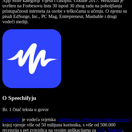
App Store kategoriji Vijesti i časopisi. Godine 2017. Weitzman je
uvršten na Forbesovu listu 30 ispod 30 zbog rada na poboljšanju
pristupačnosti interneta za osobe s teškoćama u učenju. O njemu su
pisali EdSurge, Inc., PC Mag, Entrepreneur, Mashable i drugi
vodeći mediji.
O Speechifyju
Br. 1 čitač teksta u govor
Speechify
je vodeća svjetska
platforma za pretvaranje teksta u govor
kojoj vjeruje više od 50 milijuna korisnika, s više od 500.000
recenzija s pet zvjezdica na svojim aplikacijama za
iOS
,
Android
,