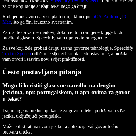
jednostavnost i korisnost
Speechify Text to Speech
. Odličan je izbor
za one koji radije slušaju tekst nego ga čitaju.
Radi jednostavno na više platformi, uključujući
iOS
,
Android
,
PC
i
Mac
, što ga čini izuzetno svestranim.
Zamislite da vam e-mailovi, dokumenti ili omiljene knjige budu
pročitani glasom. Speechify vam upravo to omogućuje.
Za sve koji žele probati drugu stranu govorne tehnologije, Speechify
Text to Speech
odličan je sljedeći korak. Jednostavan je, a možda
vam otvori i sasvim novi svijet praktičnosti.
Često postavljana pitanja
Mogu li koristiti glasovne naredbe na drugim
jezicima, npr. portugalskom, u app-ovima za govor
u tekst?
Da, mnoge napredne aplikacije za govor u tekst podržavaju više
jezika, uključujući portugalski.
Možete diktirati na svom jeziku, a aplikacija vaš govor točno
pretvara u tekst.