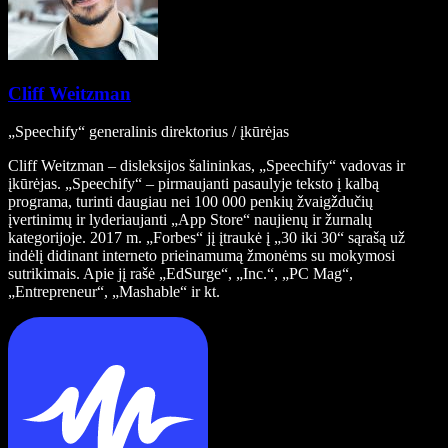
Cliff Weitzman
„Speechify“ generalinis direktorius / įkūrėjas
Cliff Weitzman – disleksijos šalininkas, „Speechify“ vadovas ir
įkūrėjas. „Speechify“ – pirmaujanti pasaulyje teksto į kalbą
programa, turinti daugiau nei 100 000 penkių žvaigždučių
įvertinimų ir lyderiaujanti „App Store“ naujienų ir žurnalų
kategorijoje. 2017 m. „Forbes“ jį įtraukė į „30 iki 30“ sąrašą už
indėlį didinant interneto prieinamumą žmonėms su mokymosi
sutrikimais. Apie jį rašė „EdSurge“, „Inc.“, „PC Mag“,
„Entrepreneur“, „Mashable“ ir kt.