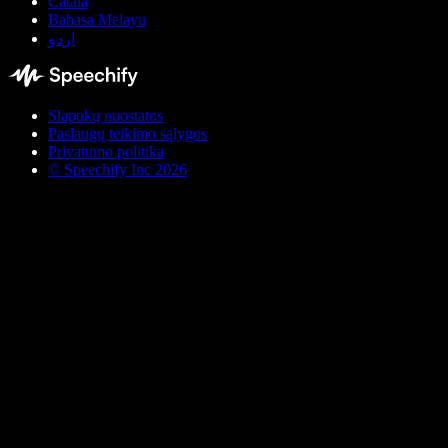
Català
Bahasa Melayu
اردو
Slapukų nuostatos
Paslaugų teikimo sąlygos
Privatumo politika
© Speechify Inc 2026