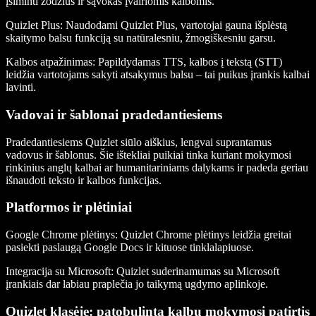
įsiminti žodžius ir sąvokas įvairiomis kalbomis.
Quizlet Plus:
Naudodami Quizlet Plus, vartotojai gauna išplėstą
skaitymo balsu funkciją su natūralesniu, žmogiškesniu garsu.
Kalbos atpažinimas:
Papildydamas TTS, kalbos į tekstą (STT)
leidžia vartotojams sakyti atsakymus balsu – tai puikus įrankis kalbai
lavinti.
Vadovai ir šablonai pradedantiesiems
Pradedantiesiems Quizlet siūlo aiškius, lengvai suprantamus
vadovus ir šablonus. Šie ištekliai puikiai tinka kuriant mokymosi
rinkinius anglų kalbai ar humanitariniams dalykams ir padeda geriau
išnaudoti teksto ir kalbos funkcijas.
Platformos ir plėtiniai
Google Chrome plėtinys:
Quizlet Chrome plėtinys leidžia greitai
pasiekti paslaugą Google Docs ir kituose tinklalapiuose.
Integracija su Microsoft:
Quizlet suderinamumas su Microsoft
įrankiais dar labiau praplečia jo taikymą ugdymo aplinkoje.
Quizlet klasėje: patobulinta kalbų mokymosi patirtis