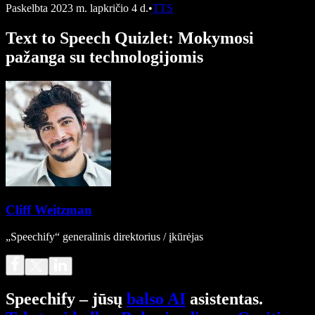
Paskelbta
2023 m. lapkričio 4 d.
•
TTS
Text to Speech Quizlet: Mokymosi
pažanga su technologijomis
Cliff Weitzman
„Speechify“ generalinis direktorius / įkūrėjas
Speechify – jūsų
balso AI
asistentas.