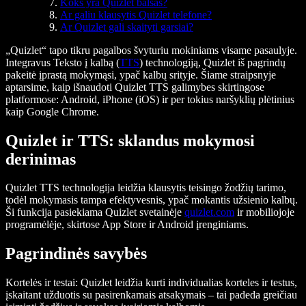
Koks yra Quizlet balsas?
Ar galiu klausytis Quizlet telefone?
Ar Quizlet gali skaityti garsiai?
„Quizlet“ tapo tikru pagalbos švyturiu mokiniams visame pasaulyje.
Integravus Teksto į kalbą (
TTS
) technologiją, Quizlet iš pagrindų
pakeitė įprastą mokymąsi, ypač kalbų srityje. Šiame straipsnyje
aptarsime, kaip išnaudoti Quizlet TTS galimybes skirtingose
platformose: Android, iPhone (iOS) ir per tokius naršyklių plėtinius
kaip Google Chrome.
Quizlet ir TTS: sklandus mokymosi
derinimas
Quizlet TTS technologija leidžia klausytis teisingo žodžių tarimo,
todėl mokymasis tampa efektyvesnis, ypač mokantis užsienio kalbų.
Ši funkcija pasiekiama Quizlet svetainėje
quizlet.com
ir mobiliojoje
programėlėje, skirtose App Store ir Android įrenginiams.
Pagrindinės savybės
Kortelės ir testai:
Quizlet leidžia kurti individualias korteles ir testus,
įskaitant užduotis su pasirenkamais atsakymais – tai padeda greičiau