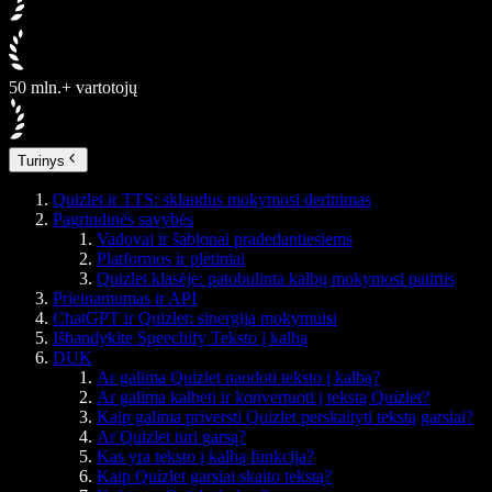
50 mln.+ vartotojų
Turinys
Quizlet ir TTS: sklandus mokymosi derinimas
Pagrindinės savybės
Vadovai ir šablonai pradedantiesiems
Platformos ir plėtiniai
Quizlet klasėje: patobulinta kalbų mokymosi patirtis
Prieinamumas ir API
ChatGPT ir Quizlet: sinergija mokymuisi
Išbandykite Speechify Teksto į kalbą
DUK
Ar galima Quizlet naudoti teksto į kalbą?
Ar galima kalbėti ir konvertuoti į tekstą Quizlet?
Kaip galima priversti Quizlet perskaityti tekstą garsiai?
Ar Quizlet turi garsą?
Kas yra teksto į kalbą funkcija?
Kaip Quizlet garsiai skaito tekstą?