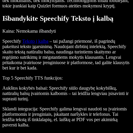
tiek mokiniams, tiek mokytojams. Technologijoms toliau tobulėjant,
tokie įrankiai kaip Quizlet formuos ateities mokymosi kryptį.
Išbandykite Speechify Teksto į kalbą
Kaina
: Nemokama išbandyti
Speechify
Teksto į kalbą
– tai pažangi priemonė, iš pagrindų
pakeitusi teksto įgarsinimą. Naudojant dirbtinį intelektą, Speechify
skaito tekstą natūraliu balsu, naudinga turintiems skaitymo ar
regėjimo sutrikimų ir mėgstantiems mokytis klausantis. Lengvai
pritaikoma įvairiuose įrenginiuose ir platformose, tad galite klausytis
bet kur ir bet kada.
Top 5 Speechify TTS funkcijos
:
Aukštos kokybės balsai
: Speechify siūlo daugybę kokybiškų,
natūralių balsų įvairiomis kalbomis – tai leidžia lengviau įsisavinti ir
suprasti turinį.
Sklandi integracija
: Speechify galima lengvai naudoti su įvairiomis
platformomis ir įrenginiais, įskaitant naršykles ir telefonus. Tai
leidžia tekstą iš tinklalapių, el. laiškų ar PDF vos per akimirką
paversti kalba.