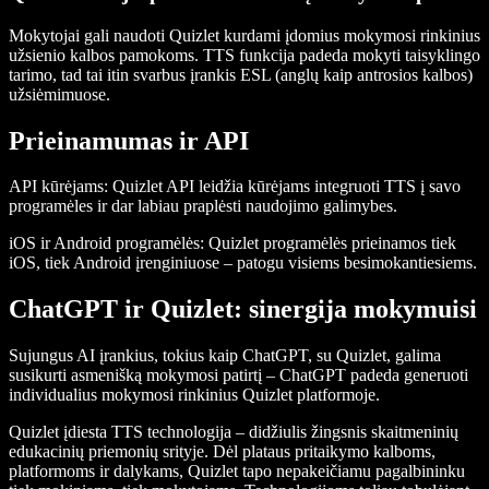
Mokytojai gali naudoti Quizlet kurdami įdomius mokymosi rinkinius
užsienio kalbos pamokoms. TTS funkcija padeda mokyti taisyklingo
tarimo, tad tai itin svarbus įrankis ESL (anglų kaip antrosios kalbos)
užsiėmimuose.
Prieinamumas ir API
API kūrėjams:
Quizlet API leidžia kūrėjams integruoti TTS į savo
programėles ir dar labiau praplėsti naudojimo galimybes.
iOS ir Android programėlės:
Quizlet programėlės prieinamos tiek
iOS, tiek Android įrenginiuose – patogu visiems besimokantiesiems.
ChatGPT ir Quizlet: sinergija mokymuisi
Sujungus AI įrankius, tokius kaip ChatGPT, su Quizlet, galima
susikurti asmenišką mokymosi patirtį – ChatGPT padeda generuoti
individualius mokymosi rinkinius Quizlet platformoje.
Quizlet įdiesta TTS technologija – didžiulis žingsnis skaitmeninių
edukacinių priemonių srityje. Dėl plataus pritaikymo kalboms,
platformoms ir dalykams, Quizlet tapo nepakeičiamu pagalbininku