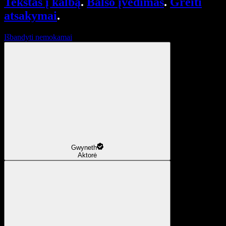
Tekstas į kalbą
.
Balso įvedimas
.
Greiti
atsakymai
.
Išbandyti nemokamai
Gwyneth
Aktorė