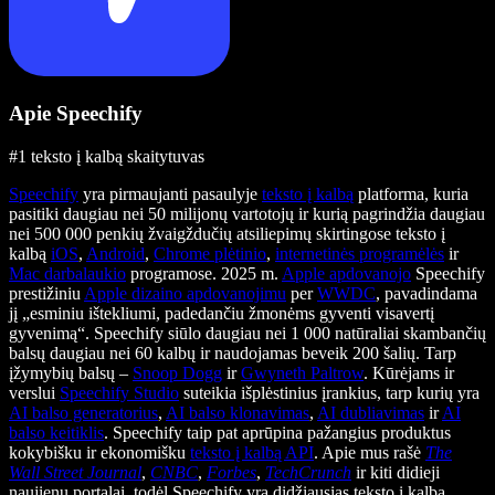
Apie Speechify
#1 teksto į kalbą skaitytuvas
Speechify
yra pirmaujanti pasaulyje
teksto į kalbą
platforma, kuria
pasitiki daugiau nei 50 milijonų vartotojų ir kurią pagrindžia daugiau
nei 500 000 penkių žvaigždučių atsiliepimų skirtingose teksto į
kalbą
iOS
,
Android
,
Chrome plėtinio
,
internetinės programėlės
ir
Mac darbalaukio
programose. 2025 m.
Apple apdovanojo
Speechify
prestižiniu
Apple dizaino apdovanojimu
per
WWDC
, pavadindama
jį „esminiu ištekliumi, padedančiu žmonėms gyventi visavertį
gyvenimą“. Speechify siūlo daugiau nei 1 000 natūraliai skambančių
balsų daugiau nei 60 kalbų ir naudojamas beveik 200 šalių. Tarp
įžymybių balsų –
Snoop Dogg
ir
Gwyneth Paltrow
. Kūrėjams ir
verslui
Speechify Studio
suteikia išplėstinius įrankius, tarp kurių yra
AI balso generatorius
,
AI balso klonavimas
,
AI dubliavimas
ir
AI
balso keitiklis
. Speechify taip pat aprūpina pažangius produktus
kokybišku ir ekonomišku
teksto į kalbą API
. Apie mus rašė
The
Wall Street Journal
,
CNBC
,
Forbes
,
TechCrunch
ir kiti didieji
naujienų portalai, todėl Speechify yra didžiausias teksto į kalbą