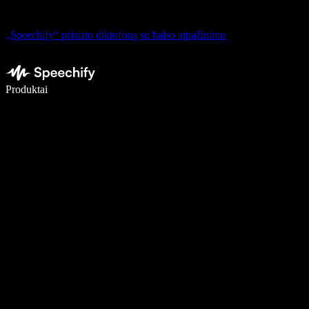
„Speechify“ pristato diktofoną su balso atpažinimu
Rašykite 5× greičiau naudodami diktavimą balsu
Produktai
Sužinokite daugiau