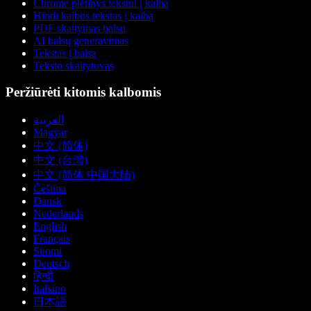
Chrome plėtinys tekstui į kalbą
Hindi kalbos tekstas į kalbą
PDF skaitymas balsu
AI balsų generavimas
Tekstas į balsą
Teksto skaitytuvas
Peržiūrėti kitomis kalbomis
العربية
Magyar
中文 (简体)
中文 (台灣)
中文 (简体 中国大陆)
Čeština
Dansk
Nederlands
English
Français
Suomi
Deutsch
हिन्दी
Italiano
日本語