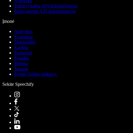
Švietimui
Teksto į kalbą API dokumentacija
Balso agentų API dokumentacija
Įmonė
Apie mus
Kontaktai
Tinklaraštis
Karjera
Partneriai
Pagalba
Būsena
Spauda
Prekės ženklo rinkinys
Sekite Speechify