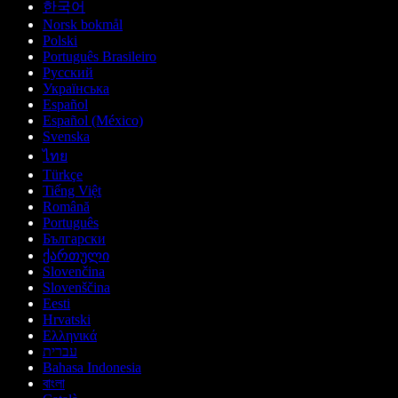
한국어
Norsk bokmål
Polski
Português Brasileiro
Русский
Українська
Español
Español (México)
Svenska
ไทย
Türkçe
Tiếng Việt
Română
Português
Български
ქართული
Slovenčina
Slovenščina
Eesti
Hrvatski
Ελληνικά
עברית
Bahasa Indonesia
বাংলা