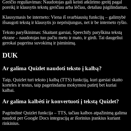
Greičio reguliavimas
: Naudotojas gali keisti atkūrimo greitį pagal
poreikį ir klausytis tekstų greičiau arba lėčiau, detaliau įsigilindamas.
Klausymasis be interneto
: Viena iš svarbiausių funkcijų – galimybė
išsaugoti tekstą ir klausytis jo neprisijungus, net ir be interneto ryšio.
Teksto paryškinimas
: Skaitant garsiai, Speechify paryškina tekstą
ekrane – naudotojas tuo pačiu metu ir mato, ir girdi. Tai daugeliui
gerokai pagerina suvokimą ir įsiminimą.
DUK
Ar galima Quizlet naudoti teksto į kalbą?
Taip, Quizlet turi teksto į kalbą (TTS) funkciją, kuri garsiai skaito
korteles ir testus, taip pagerindama mokymosi patirtį bet kuriai
kalbai.
Ar galima kalbėti ir konvertuoti į tekstą Quizlet?
Pagrindinė Quizlet funkcija – TTS, tačiau kalbos atpažinimą galima
naudoti per Google Docs integraciją ar išorinius įrankius kuriant
rinkinius.