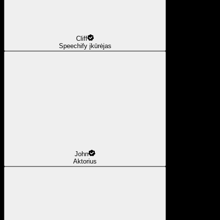
Cliff
Speechify įkūrėjas
John
Aktorius