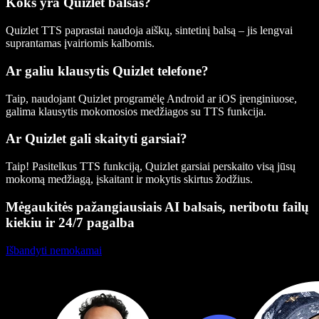
Koks yra Quizlet balsas?
Quizlet TTS paprastai naudoja aiškų, sintetinį balsą – jis lengvai
suprantamas įvairiomis kalbomis.
Ar galiu klausytis Quizlet telefone?
Taip, naudojant Quizlet programėlę Android ar iOS įrenginiuose,
galima klausytis mokomosios medžiagos su TTS funkcija.
Ar Quizlet gali skaityti garsiai?
Taip! Pasitelkus TTS funkciją, Quizlet garsiai perskaito visą jūsų
mokomą medžiagą, įskaitant ir mokytis skirtus žodžius.
Mėgaukitės pažangiausiais AI balsais, neribotu failų
kiekiu ir 24/7 pagalba
Išbandyti nemokamai