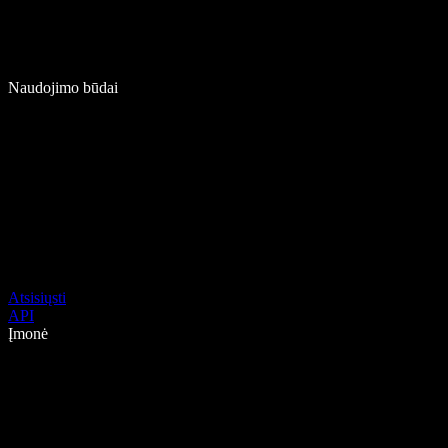
Naudojimo būdai
Atsisiųsti
API
Įmonė