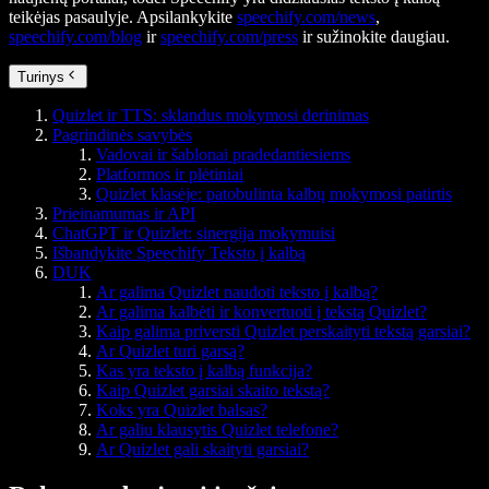
teikėjas pasaulyje. Apsilankykite
speechify.com/news
,
speechify.com/blog
ir
speechify.com/press
ir sužinokite daugiau.
Turinys
Quizlet ir TTS: sklandus mokymosi derinimas
Pagrindinės savybės
Vadovai ir šablonai pradedantiesiems
Platformos ir plėtiniai
Quizlet klasėje: patobulinta kalbų mokymosi patirtis
Prieinamumas ir API
ChatGPT ir Quizlet: sinergija mokymuisi
Išbandykite Speechify Teksto į kalbą
DUK
Ar galima Quizlet naudoti teksto į kalbą?
Ar galima kalbėti ir konvertuoti į tekstą Quizlet?
Kaip galima priversti Quizlet perskaityti tekstą garsiai?
Ar Quizlet turi garsą?
Kas yra teksto į kalbą funkcija?
Kaip Quizlet garsiai skaito tekstą?
Koks yra Quizlet balsas?
Ar galiu klausytis Quizlet telefone?
Ar Quizlet gali skaityti garsiai?