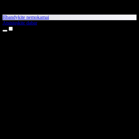
Išbandykite nemokamai
Atsisiųskite dabar
Produktai
Teksto skaitymas balsu
iPhone ir iPad programėlės
Android programėlė
Chrome plėtinys
Edge plėtinys
Interneto programėlė
Mac programėlė
Windows programėlė