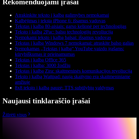
Rekomenduojami įrašai
Atrakinkite teksto į kalbą galimybes nemokamai
Kalbėjimas į tekstą iPhone 6: išsamus vadovas
Tekstas į kalbą 80-aisiais: garso kelionė per technologijas
Teksto į kalbą 2Pac: balsų technologijų revoliucija
Nemokami teksto į kalbą balsai: išsamus vadovas
Tekstas į kalbą Windows 7 nemokamai: atraskite balso galias
Nemokamas „Tekstas į kalbą“ YouTube vaizdo įrašams:
kūrybiškumas ir prieinamumas
Tekstas į kalbą Office 365
Tekstas į kalbą: 3000 žodžių
Tekstas į kalbą Zira: skaitmeninės komunikacijos revoliucija
Teksto į kalbą Wattpad: nauja skaitymo era skaitmeniniame
amžiuje
8x8 teksto į kalbą pauzė: TTS subtilybių valdymas
Naujausi tinklaraščio įrašai
Žiūrėti visus