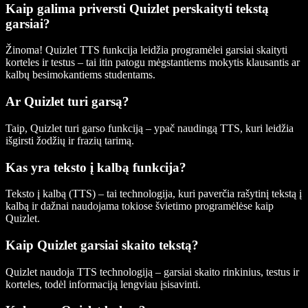
Kaip galima priversti Quizlet perskaityti tekstą
garsiai?
Žinoma! Quizlet TTS funkcija leidžia programėlei garsiai skaityti
korteles ir testus – tai itin patogu mėgstantiems mokytis klausantis ar
kalbų besimokantiems studentams.
Ar Quizlet turi garsą?
Taip, Quizlet turi garso funkciją – ypač naudingą TTS, kuri leidžia
išgirsti žodžių ir frazių tarimą.
Kas yra teksto į kalbą funkcija?
Teksto į kalbą (TTS) – tai technologija, kuri paverčia rašytinį tekstą į
kalbą ir dažnai naudojama tokiose švietimo programėlėse kaip
Quizlet.
Kaip Quizlet garsiai skaito tekstą?
Quizlet naudoja TTS technologiją – garsiai skaito rinkinius, testus ir
korteles, todėl informaciją lengviau įsisavinti.