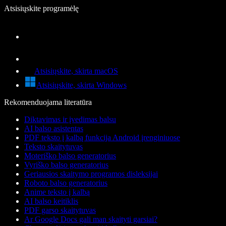
Atsisiųskite programėlę
Atsisiųskite, skirta macOS
Atsisiųskite, skirta Windows
Rekomenduojama literatūra
Diktavimas ir įvedimas balsu
AI balso asistentas
PDF teksto į kalbą funkcija Android įrenginiuose
Teksto skaitytuvas
Moteriško balso generatorius
Vyriško balso generatorius
Geriausios skaitymo programos disleksijai
Roboto balso generatorius
Anime teksto į kalbą
AI balso keitiklis
PDF garso skaitytuvas
Ar Google Docs gali man skaityti garsiai?