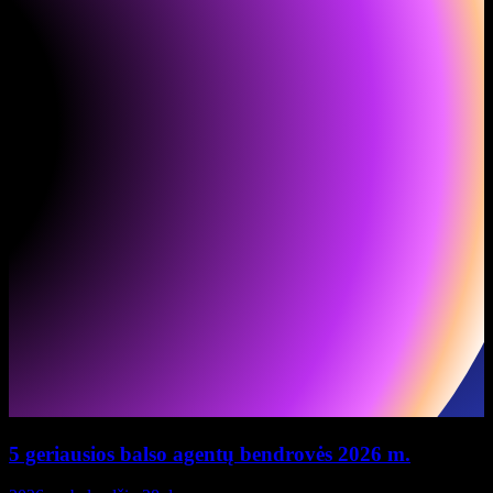
5 geriausios balso agentų bendrovės 2026 m.