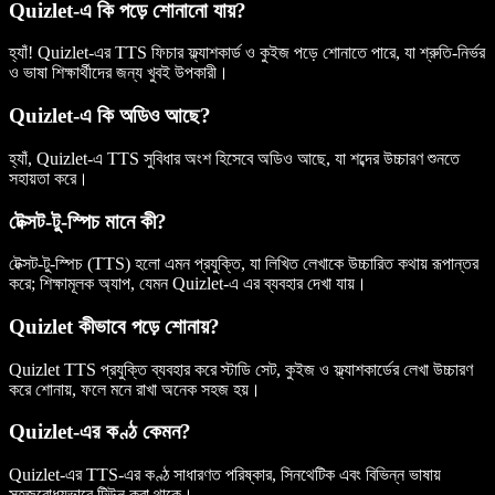
Quizlet-এ কি পড়ে শোনানো যায়?
হ্যাঁ! Quizlet-এর TTS ফিচার ফ্ল্যাশকার্ড ও কুইজ পড়ে শোনাতে পারে, যা শ্রুতি-নির্ভর
ও ভাষা শিক্ষার্থীদের জন্য খুবই উপকারী।
Quizlet-এ কি অডিও আছে?
হ্যাঁ, Quizlet-এ TTS সুবিধার অংশ হিসেবে অডিও আছে, যা শব্দের উচ্চারণ শুনতে
সহায়তা করে।
টেক্সট-টু-স্পিচ মানে কী?
টেক্সট-টু-স্পিচ (TTS) হলো এমন প্রযুক্তি, যা লিখিত লেখাকে উচ্চারিত কথায় রূপান্তর
করে; শিক্ষামূলক অ্যাপ, যেমন Quizlet-এ এর ব্যবহার দেখা যায়।
Quizlet কীভাবে পড়ে শোনায়?
Quizlet TTS প্রযুক্তি ব্যবহার করে স্টাডি সেট, কুইজ ও ফ্ল্যাশকার্ডের লেখা উচ্চারণ
করে শোনায়, ফলে মনে রাখা অনেক সহজ হয়।
Quizlet-এর কণ্ঠ কেমন?
Quizlet-এর TTS-এর কণ্ঠ সাধারণত পরিষ্কার, সিনথেটিক এবং বিভিন্ন ভাষায়
সহজবোধ্যভাবে টিউন করা থাকে।