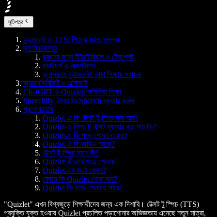
সূচিপত্র
কুইজলেট ও TTS: শিক্ষায় সহজ সমন্বয়
মূল ফিচারসমূহ
শুরুদের জন্য টিউটোরিয়াল ও টেমপ্লেট
প্ল্যাটফর্ম ও এক্সটেনশন
ক্লাসরুমে কুইজলেট: ভাষা শিক্ষায় সহায়ক
অ্যাক্সেসিবিলিটি ও এপিআই
ChatGPT ও Quizlet: সম্মিলিত শিক্ষা
Speechify Text to Speech ব্যবহার করুন
প্রশ্নোত্তর
Quizlet-এ কি টেক্সট-টু-স্পিচ করা যায়?
Quizlet-এ স্পিচ টু টেক্সট ব্যবহার করা যায় কি?
Quizlet-এ কি পড়ে শোনানো যায়?
Quizlet-এ কি অডিও আছে?
টেক্সট-টু-স্পিচ মানে কী?
Quizlet কীভাবে পড়ে শোনায়?
Quizlet-এর কণ্ঠ কেমন?
ফোনে কি Quizlet শোনা যায়?
Quizlet কি পড়ে শোনাতে পারে?
"Quizlet" এখন বিশ্বজুড়ে শিক্ষার্থীদের জন্য এক দিশারি। টেক্সট টু স্পিচ (TTS)
প্রযুক্তি যুক্ত হওয়ায় Quizlet প্রচলিত পড়াশোনার অভিজ্ঞতায় এনেছে নতুন মাত্রা,