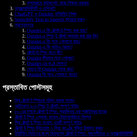
ক্লাসরুমে কুইজলেট: ভাষা শিক্ষায় সহায়ক
অ্যাক্সেসিবিলিটি ও এপিআই
ChatGPT ও Quizlet: সম্মিলিত শিক্ষা
Speechify Text to Speech ব্যবহার করুন
প্রশ্নোত্তর
Quizlet-এ কি টেক্সট-টু-স্পিচ করা যায়?
Quizlet-এ স্পিচ টু টেক্সট ব্যবহার করা যায় কি?
Quizlet-এ কি পড়ে শোনানো যায়?
Quizlet-এ কি অডিও আছে?
টেক্সট-টু-স্পিচ মানে কী?
Quizlet কীভাবে পড়ে শোনায়?
Quizlet-এর কণ্ঠ কেমন?
ফোনে কি Quizlet শোনা যায়?
Quizlet কি পড়ে শোনাতে পারে?
প্রস্তাবিত পোস্টসমূহ
ফ্রি টেক্সট টু স্পিচের শক্তি কাজে লাগান
আইফোন ৬-এ স্পিচ টু টেক্সট: সম্পূর্ণ গাইড
৮০-এর দশকে টেক্সট টু স্পিচ: প্রযুক্তির এক শ্রুতিমধুর যাত্রা
টেক্সট টু স্পিচ ২প্যাক: ভয়েস টেকনোলজিতে বিপ্লব
ফ্রি টেক্সট টু স্পিচ ভয়েস: একটি সম্পূর্ণ গাইড
টেক্সট টু স্পিচ উইন্ডোজ ৭ ফ্রি: কণ্ঠের শক্তি উন্মুক্ত করুন
ইউটিউব ভিডিওর জন্য বিনামূল্যে টেক্সট টু স্পিচ: সৃজনশীলতা ও অ্যাক্সেসিবিলিটি