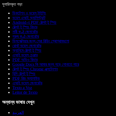
সুপারিশকৃত পড়া
ডিকটেশন ও ভয়েস টাইপিং
ভয়েস এআই অ্যাসিস্ট্যান্ট
Android-এ PDF টেক্সট টু স্পিচ
টেক্সট টু স্পিচ রিডার
নারী কণ্ঠ জেনারেটর
পুরুষ কণ্ঠ জেনারেটর
ডিসলেক্সিয়ার জন্য সেরা রিডিং প্রোগ্রামগুলো
রোবট ভয়েস জেনারেটর
অ্যানিমে টেক্সট টু স্পিচ
এআই ভয়েস চেঞ্জার
PDF অডিও রিডার
Google Docs কি আমার জন্য পড়ে শোনাতে পারে
টেক্সট টু স্পিচ Chrome এক্সটেনশন
হিন্দি টেক্সট টু স্পিচ
PDF রিড অ্যালাউড
এআই ভয়েস জেনারেটর
Texto a Voz
Leitor de Texto
অন্যান্য ভাষায় দেখুন
العربية