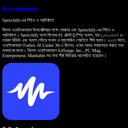
ক্লিফ ওয়েইৎজম্যান
Speechify-এর সিইও ও প্রতিষ্ঠাতা
ক্লিফ ওয়েইৎজম্যান ডিসলেক্সিয়ার পক্ষে সোচ্চার এবং Speechify-এর সিইও ও
প্রতিষ্ঠাতা। Speechify হলো বিশ্বের #1 টেক্সট-টু-স্পিচ অ্যাপ, যার ১,০০,০০০+ ৫-
তারকা রিভিউ এবং অ্যাপ স্টোরে সংবাদ ও ম্যাগাজিন শ্রেণিতে শীর্ষ স্থান। ২০১৭ সালে,
ওয়েইৎজম্যান Forbes 30 Under 30-এ ছিলেন, ওয়েব আরও সহজলভ্য করতে তার
অবদানের জন্য। ক্লিফ ওয়েইৎজম্যান EdSurge, Inc., PC Mag,
Entrepreneur, Mashable-সহ নানা শীর্ষ মিডিয়ায় আলোচিত হয়েছেন।