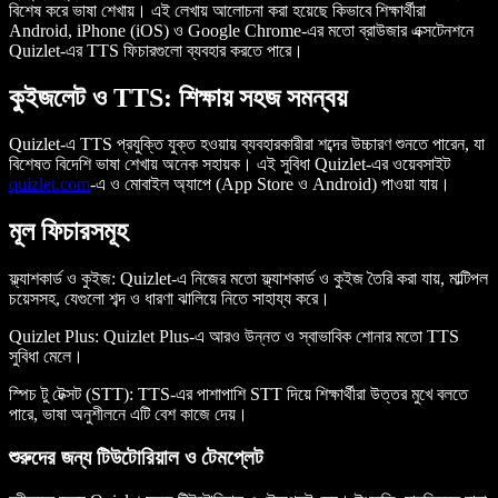
বিশেষ করে ভাষা শেখায়। এই লেখায় আলোচনা করা হয়েছে কিভাবে শিক্ষার্থীরা
Android, iPhone (iOS) ও Google Chrome-এর মতো ব্রাউজার এক্সটেনশনে
Quizlet-এর TTS ফিচারগুলো ব্যবহার করতে পারে।
কুইজলেট ও TTS: শিক্ষায় সহজ সমন্বয়
Quizlet-এ TTS প্রযুক্তি যুক্ত হওয়ায় ব্যবহারকারীরা শব্দের উচ্চারণ শুনতে পারেন, যা
বিশেষত বিদেশি ভাষা শেখায় অনেক সহায়ক। এই সুবিধা Quizlet-এর ওয়েবসাইট
quizlet.com
-এ ও মোবাইল অ্যাপে (App Store ও Android) পাওয়া যায়।
মূল ফিচারসমূহ
ফ্ল্যাশকার্ড ও কুইজ:
Quizlet-এ নিজের মতো ফ্ল্যাশকার্ড ও কুইজ তৈরি করা যায়, মাল্টিপল
চয়েসসহ, যেগুলো শব্দ ও ধারণা ঝালিয়ে নিতে সাহায্য করে।
Quizlet Plus:
Quizlet Plus-এ আরও উন্নত ও স্বাভাবিক শোনার মতো TTS
সুবিধা মেলে।
স্পিচ টু টেক্সট (STT):
TTS-এর পাশাপাশি STT দিয়ে শিক্ষার্থীরা উত্তর মুখে বলতে
পারে, ভাষা অনুশীলনে এটি বেশ কাজে দেয়।
শুরুদের জন্য টিউটোরিয়াল ও টেমপ্লেট