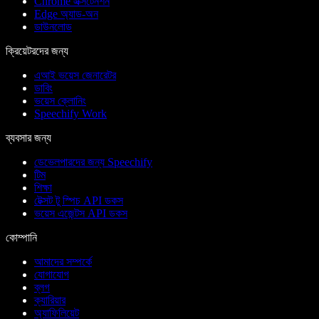
Chrome এক্সটেনশন
Edge অ্যাড-অন
ডাউনলোড
ক্রিয়েটরদের জন্য
এআই ভয়েস জেনারেটর
ডাবিং
ভয়েস ক্লোনিং
Speechify Work
ব্যবসার জন্য
ডেভেলপারদের জন্য Speechify
টিম
শিক্ষা
টেক্সট টু স্পিচ API ডকস
ভয়েস এজেন্টস API ডকস
কোম্পানি
আমাদের সম্পর্কে
যোগাযোগ
ব্লগ
ক্যারিয়ার
অ্যাফিলিয়েট