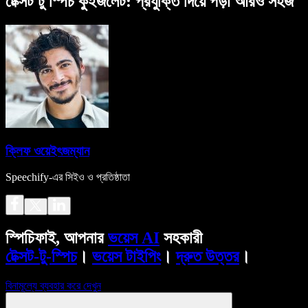
টেক্সট টু স্পিচ কুইজলেট: প্রযুক্তি দিয়ে পড়া আরও সহজ
ক্লিফ ওয়েইৎজম্যান
Speechify-এর সিইও ও প্রতিষ্ঠাতা
স্পিচিফাই, আপনার
ভয়েস AI
সহকারী
টেক্সট-টু-স্পিচ
।
ভয়েস টাইপিং
।
দ্রুত উত্তর
।
বিনামূল্যে ব্যবহার করে দেখুন