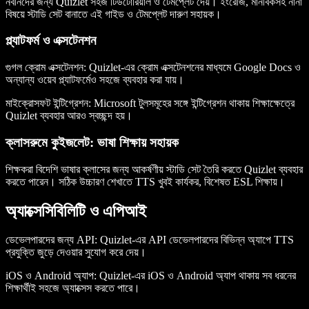
নবীনদের জন্য Quizlet সহজ টিউটোরিয়াল ও টেমপ্লেট দেয়। ইংরেজি, মানবিকসহ নানা
বিষয়ে স্টাডি সেট বানাতে এই গাইড ও টেমপ্লেট দারুণ সহায়ক।
প্ল্যাটফর্ম ও এক্সটেনশন
গুগল ক্রোম এক্সটেনশন:
Quizlet-এর ক্রোম এক্সটেনশনের মাধ্যমে Google Docs ও
অন্যান্য ওয়েব প্ল্যাটফর্মেও সহজে ব্যবহার করা যায়।
মাইক্রোসফট ইন্টিগ্রেশন:
Microsoft টুলসমূহের সঙ্গে ইন্টিগ্রেশন থাকায় শিক্ষাক্ষেত্রে
Quizlet ব্যবহার আরও স্বচ্ছন্দ হয়।
ক্লাসরুমে কুইজলেট: ভাষা শিক্ষায় সহায়ক
শিক্ষকরা বিদেশি ভাষার ক্লাসের জন্য আকর্ষণীয় স্টাডি সেট তৈরি করতে Quizlet ব্যবহার
করতে পারেন। সঠিক উচ্চারণ শেখাতে TTS খুবই কার্যকর, বিশেষত ESL শিক্ষায়।
অ্যাক্সেসিবিলিটি ও এপিআই
ডেভেলপারদের জন্য API:
Quizlet-এর API ডেভেলপারদের বিভিন্ন অ্যাপে TTS
প্রযুক্তি জুড়ে দেওয়ার সুযোগ করে দেয়।
iOS ও Android অ্যাপ:
Quizlet-এর iOS ও Android অ্যাপ থাকায় সব ধরনের
শিক্ষার্থীই সহজে অ্যাক্সেস করতে পারে।