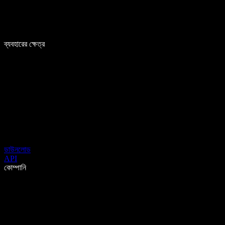
ব্যবহারের ক্ষেত্র
ডাউনলোড
API
কোম্পানি