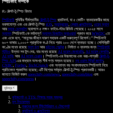
স্পিচিফাই সম্পর্কে
#১ টেক্সট-টু-স্পিচ রিডার
স্পিচিফাই
পৃথিবীর শীর্ষস্থানীয়
টেক্সট-টু-স্পিচ
প্ল্যাটফর্ম, যা ৫ কোটি+ ব্যবহারকারীর কাছে
ভরসাযোগ্য এবং এর টেক্সট-টু-স্পিচ
iOS
,
অ্যান্ড্রয়েড
,
ক্রোম এক্সটেনশন
,
ওয়েব অ্যাপ
আর
ম্যাক ডেস্কটপ
অ্যাপসে ৫ লক্ষ+ ফাইভ-স্টার রিভিউ পেয়েছে। ২০২৫ সালে
অ্যাপল
স্পিচিফাই-কে মর্যাদাপূর্ণ
অ্যাপল ডিজাইন অ্যাওয়ার্ড
প্রদান করে
WWDC
-তে
এবং একে বলে, “মানুষের জীবনে দারুণ সহায়ক একটি গুরুত্বপূর্ণ রিসোর্স।” স্পিচিফাই
৬০+ ভাষায় ১,০০০+ প্রাকৃতিক কণ্ঠ নিয়ে প্রায় ২০০ দেশে ব্যবহৃত হচ্ছে। সেলিব্রিটি
কণ্ঠের মধ্যে রয়েছে
স্নুপ ডগ
আর
গুইনেথ পেল্ট্রো
। নির্মাতা ও ব্যবসার জন্য
স্পিচিফাই
স্টুডিও
উন্নত সব টুল দেয়, যার মধ্যে রয়েছে
AI ভয়েস জেনারেটর
,
AI ভয়েস ক্লোনিং
,
AI ডাবিং
আর
AI ভয়েস চেঞ্জার
। স্পিচিফাই-এর উচ্চমানের এবং খরচ-সাশ্রয়ী
টেক্সট-টু-
স্পিচ API
-এর মাধ্যমে অসংখ্য শীর্ষ পণ্য সম্ভব হয়েছে।
দ্য ওয়াল স্ট্রিট জার্নাল
,
CNBC
,
Forbes
,
TechCrunch
এবং অন্যান্য বড় সংবাদমাধ্যমে স্পিচিফাই নিয়ে
প্রতিবেদন প্রকাশিত হয়েছে; এটি বিশ্বের সর্ববৃহৎ টেক্সট-টু-স্পিচ প্রদানকারী। আরও
জানতে ভিজিট করুন
speechify.com/news
,
speechify.com/blog
এবং
speechify.com/press
।
সূচিপত্র
কুইজলেট ও TTS: শিক্ষায় সহজ সমন্বয়
মূল ফিচারসমূহ
শুরুদের জন্য টিউটোরিয়াল ও টেমপ্লেট
প্ল্যাটফর্ম ও এক্সটেনশন