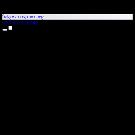
বিনামূল্যে ব্যবহার করে দেখুন
এখনই ডাউনলোড করুন
প্রোডাক্ট
টেক্সট টু স্পিচ
আইফোন ও আইপ্যাড অ্যাপ
অ্যান্ড্রয়েড অ্যাপ
ক্রোম এক্সটেনশন
এজ এক্সটেনশন
ওয়েব অ্যাপ
ম্যাক অ্যাপ
উইন্ডোজ অ্যাপ
এআই ভয়েস জেনারেটর