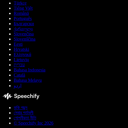
Türkçe
Tiếng Việt
Română
Português
Български
ქართული
Slovenčina
Slovenščina
Eesti
Hrvatski
Ελληνικά
Lietuvių
עברית
Bahasa Indonesia
Català
Bahasa Melayu
اردو
কুকি পছন্দ
সেবার শর্তাবলী
গোপনীয়তা নীতি
© Speechify Inc 2026