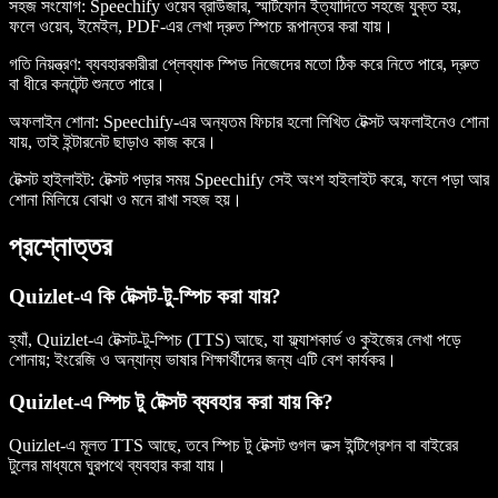
সহজ সংযোগ
: Speechify ওয়েব ব্রাউজার, স্মার্টফোন ইত্যাদিতে সহজে যুক্ত হয়,
ফলে ওয়েব, ইমেইল, PDF-এর লেখা দ্রুত স্পিচে রূপান্তর করা যায়।
গতি নিয়ন্ত্রণ
: ব্যবহারকারীরা প্লেব্যাক স্পিড নিজেদের মতো ঠিক করে নিতে পারে, দ্রুত
বা ধীরে কনটেন্ট শুনতে পারে।
অফলাইন শোনা
: Speechify-এর অন্যতম ফিচার হলো লিখিত টেক্সট অফলাইনেও শোনা
যায়, তাই ইন্টারনেট ছাড়াও কাজ করে।
টেক্সট হাইলাইট
: টেক্সট পড়ার সময় Speechify সেই অংশ হাইলাইট করে, ফলে পড়া আর
শোনা মিলিয়ে বোঝা ও মনে রাখা সহজ হয়।
প্রশ্নোত্তর
Quizlet-এ কি টেক্সট-টু-স্পিচ করা যায়?
হ্যাঁ, Quizlet-এ টেক্সট-টু-স্পিচ (TTS) আছে, যা ফ্ল্যাশকার্ড ও কুইজের লেখা পড়ে
শোনায়; ইংরেজি ও অন্যান্য ভাষার শিক্ষার্থীদের জন্য এটি বেশ কার্যকর।
Quizlet-এ স্পিচ টু টেক্সট ব্যবহার করা যায় কি?
Quizlet-এ মূলত TTS আছে, তবে স্পিচ টু টেক্সট গুগল ডক্স ইন্টিগ্রেশন বা বাইরের
টুলের মাধ্যমে ঘুরপথে ব্যবহার করা যায়।