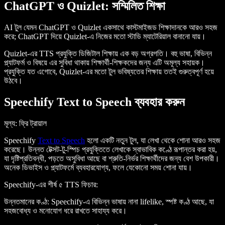
ChatGPT ও Quizlet: সম্মিলিত শিক্ষা
AI টুল যেমন ChatGPT ও Quizlet একসাথে কাস্টমাইজড শিক্ষাদানকে আরও সহজ
করে; ChatGPT দিয়ে Quizlet-এ নিজের মতো স্টাডি ম্যাটেরিয়াল বানানো যায়।
Quizlet-এর TTS প্রযুক্তি ডিজিটাল শিক্ষায় এক বড় অগ্রগতি। বহু ভাষা, বিভিন্ন
প্ল্যাটফর্ম ও বিষয়ে এর সুবিধা থাকায় শিক্ষার্থী-শিক্ষকদের জন্য এটি অমূল্য সহায়ক।
প্রযুক্তি যত এগোবে, Quizlet-এর মতো টুল ভবিষ্যতের শিক্ষায় ততই গুরুত্বপূর্ণ হয়ে
উঠবে।
Speechify Text to Speech ব্যবহার করুন
মূল্য
: ফ্রি ট্রায়াল
Speechify
Text to Speech
হলো একটি নতুন টুল, যা লেখা থেকে শোনা আরও সহজ
করেছে। উন্নত টেক্সট-টু-স্পিচ প্রযুক্তিতে লেখাকে স্বাভাবিক কণ্ঠে রূপান্তর করা হয়,
যা দৃষ্টিপ্রতিবন্ধী, পড়তে অসুবিধা আছে বা শ্রুতি-নির্ভর শিক্ষার্থীদের জন্য বেশ উপকারী।
অনেক ডিভাইস ও প্ল্যাটফর্মে ব্যবহারযোগ্য, ফলে যেকোনো সময় শোনা যায়।
Speechify-এর শীর্ষ ৫ TTS ফিচার
:
উন্নতমানের কণ্ঠ
: Speechify-এ বিভিন্ন ভাষায় নানা lifelike, স্পষ্ট কণ্ঠ আছে, যা
সহজবোধ্য ও মনোযোগ ধরে রাখতে সাহায্য করে।