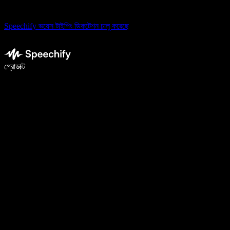
Speechify ভয়েস টাইপিং ডিকটেশন চালু করেছে
ভয়েস টাইপিং দিয়ে ৫ গুণ দ্রুত লিখুন
প্রোডাক্ট
আরও জানুন