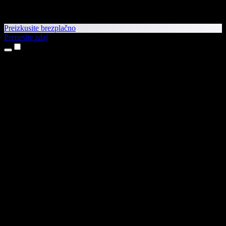
Preizkusite brezplačno
Prenesite zdaj
Izdelki
Pretvorba besedila v govor
Aplikaciji za iPhone in iPad
Aplikacija za Android
Razširitev za Chrome
Razširitev za Edge
Spletna aplikacija
Aplikacija za Mac
Aplikacija za Windows