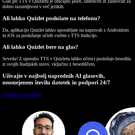
Glas pri TTS v Quizletu je običajno jasen, sintetičen in zasnovan za
dobro razumljivost v več jezikih.
Ali lahko Quizlet poslušate na telefonu?
Da, aplikacijo Quizlet lahko uporabljate na napravah z Androidom
in iOS za poslušanje učnih vsebin s TTS funkcijo.
Ali lahko Quizlet bere na glas?
Seveda! Z uporabo TTS v Quizletu lahko učenci poslušajo besedila
iz svojih študijskih nizov, vključno z besediščem.
Uživajte v najbolj naprednih AI glasovih,
neomejenem številu datotek in podpori 24/7
Preizkusi brezplačno