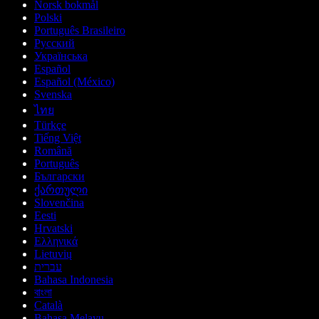
Norsk bokmål
Polski
Português Brasileiro
Русский
Українська
Español
Español (México)
Svenska
ไทย
Türkçe
Tiếng Việt
Română
Português
Български
ქართული
Slovenčina
Eesti
Hrvatski
Ελληνικά
Lietuvių
עברית
Bahasa Indonesia
বাংলা
Català
Bahasa Melayu