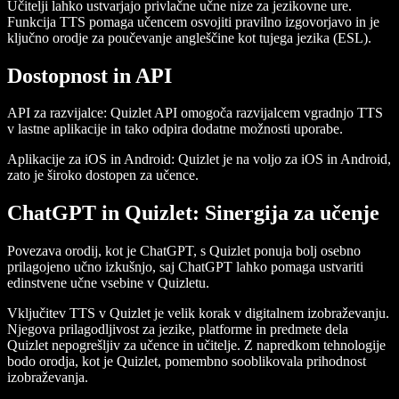
Učitelji lahko ustvarjajo privlačne učne nize za jezikovne ure.
Funkcija TTS pomaga učencem osvojiti pravilno izgovorjavo in je
ključno orodje za poučevanje angleščine kot tujega jezika (ESL).
Dostopnost in API
API za razvijalce:
Quizlet API omogoča razvijalcem vgradnjo TTS
v lastne aplikacije in tako odpira dodatne možnosti uporabe.
Aplikacije za iOS in Android:
Quizlet je na voljo za iOS in Android,
zato je široko dostopen za učence.
ChatGPT in Quizlet: Sinergija za učenje
Povezava orodij, kot je ChatGPT, s Quizlet ponuja bolj osebno
prilagojeno učno izkušnjo, saj ChatGPT lahko pomaga ustvariti
edinstvene učne vsebine v Quizletu.
Vključitev TTS v Quizlet je velik korak v digitalnem izobraževanju.
Njegova prilagodljivost za jezike, platforme in predmete dela
Quizlet nepogrešljiv za učence in učitelje. Z napredkom tehnologije
bodo orodja, kot je Quizlet, pomembno sooblikovala prihodnost
izobraževanja.