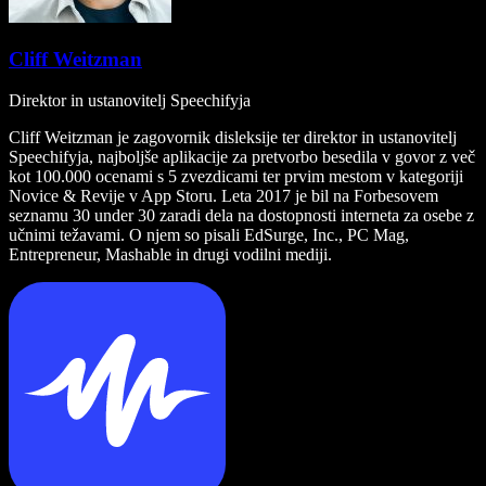
Cliff Weitzman
Direktor in ustanovitelj Speechifyja
Cliff Weitzman je zagovornik disleksije ter direktor in ustanovitelj
Speechifyja, najboljše aplikacije za pretvorbo besedila v govor z več
kot 100.000 ocenami s 5 zvezdicami ter prvim mestom v kategoriji
Novice & Revije v App Storu. Leta 2017 je bil na Forbesovem
seznamu 30 under 30 zaradi dela na dostopnosti interneta za osebe z
učnimi težavami. O njem so pisali EdSurge, Inc., PC Mag,
Entrepreneur, Mashable in drugi vodilni mediji.