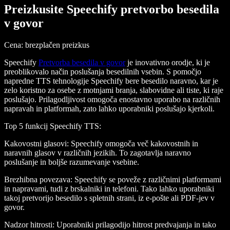
Preizkusite Speechify pretvorbo besedila
v govor
Cena
: brezplačen preizkus
Speechify
Pretvorba besedila v govor
je inovativno orodje, ki je
preoblikovalo način poslušanja besedilnih vsebin. S pomočjo
napredne TTS tehnologije Speechify bere besedilo naravno, kar je
zelo koristno za osebe z motnjami branja, slabovidne ali tiste, ki raje
poslušajo. Prilagodljivost omogoča enostavno uporabo na različnih
napravah in platformah, zato lahko uporabniki poslušajo kjerkoli.
Top 5 funkcij Speechify TTS
:
Kakovostni glasovi
: Speechify omogoča več kakovostnih in
naravnih glasov v različnih jezikih. To zagotavlja naravno
poslušanje in boljše razumevanje vsebine.
Brezhibna povezava
: Speechify se poveže z različnimi platformami
in napravami, tudi z brskalniki in telefoni. Tako lahko uporabniki
takoj pretvorijo besedilo s spletnih strani, iz e-pošte ali PDF-jev v
govor.
Nadzor hitrosti
: Uporabniki prilagodijo hitrost predvajanja in tako