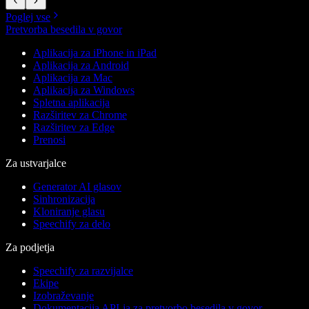
Poglej vse
Pretvorba besedila v govor
Aplikacija za iPhone in iPad
Aplikacija za Android
Aplikacija za Mac
Aplikacija za Windows
Spletna aplikacija
Razširitev za Chrome
Razširitev za Edge
Prenosi
Za ustvarjalce
Generator AI glasov
Sinhronizacija
Kloniranje glasu
Speechify za delo
Za podjetja
Speechify za razvijalce
Ekipe
Izobraževanje
Dokumentacija API-ja za pretvorbo besedila v govor