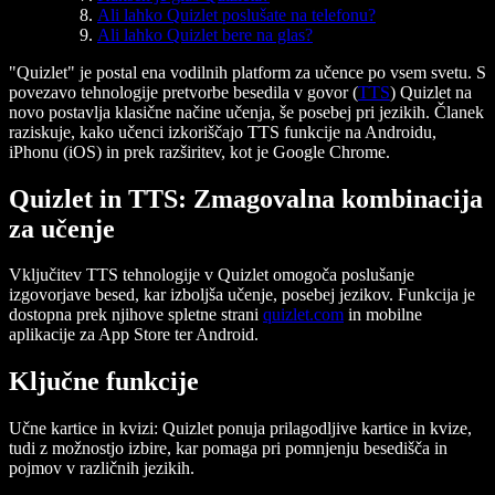
Ali lahko Quizlet poslušate na telefonu?
Ali lahko Quizlet bere na glas?
"Quizlet" je postal ena vodilnih platform za učence po vsem svetu. S
povezavo tehnologije pretvorbe besedila v govor (
TTS
) Quizlet na
novo postavlja klasične načine učenja, še posebej pri jezikih. Članek
raziskuje, kako učenci izkoriščajo TTS funkcije na Androidu,
iPhonu (iOS) in prek razširitev, kot je Google Chrome.
Quizlet in TTS: Zmagovalna kombinacija
za učenje
Vključitev TTS tehnologije v Quizlet omogoča poslušanje
izgovorjave besed, kar izboljša učenje, posebej jezikov. Funkcija je
dostopna prek njihove spletne strani
quizlet.com
in mobilne
aplikacije za App Store ter Android.
Ključne funkcije
Učne kartice in kvizi:
Quizlet ponuja prilagodljive kartice in kvize,
tudi z možnostjo izbire, kar pomaga pri pomnjenju besedišča in
pojmov v različnih jezikih.