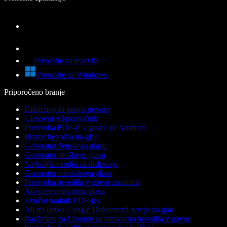
Prenesite za macOS
Prenesite za Windows
Priporočeno branje
Diktiranje in prepis govora
Glasovni AI-pomočnik
Pretvorba PDF-ja v govor za Android
Branje besedila na glas
Generator ženskega glasu
Generator moškega glasu
Najboljša orodja za disleksijo
Generator robotskega glasu
Pretvorba besedila v govor za anime
AI-spreminjevalnik glasu
Zvočni bralnik PDF-jev
Ali mi lahko Google Dokumenti berejo na glas
Razširitev za Chrome za pretvorbo besedila v govor