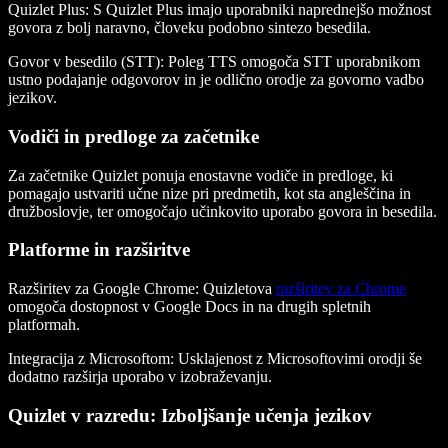
Quizlet Plus:
S Quizlet Plus imajo uporabniki naprednejšo možnost
govora z bolj naravno, človeku podobno sintezo besedila.
Govor v besedilo (STT):
Poleg TTS omogoča STT uporabnikom
ustno podajanje odgovorov in je odlično orodje za govorno vadbo
jezikov.
Vodiči in predloge za začetnike
Za začetnike Quizlet ponuja enostavne vodiče in predloge, ki
pomagajo ustvariti učne nize pri predmetih, kot sta angleščina in
družboslovje, ter omogočajo učinkovito uporabo govora in besedila.
Platforme in razširitve
Razširitev za Google Chrome:
Quizletova
razširitev za Chrome
omogoča dostopnost v Google Docs in na drugih spletnih
platformah.
Integracija z Microsoftom:
Usklajenost z Microsoftovimi orodji še
dodatno razširja uporabo v izobraževanju.
Quizlet v razredu: Izboljšanje učenja jezikov