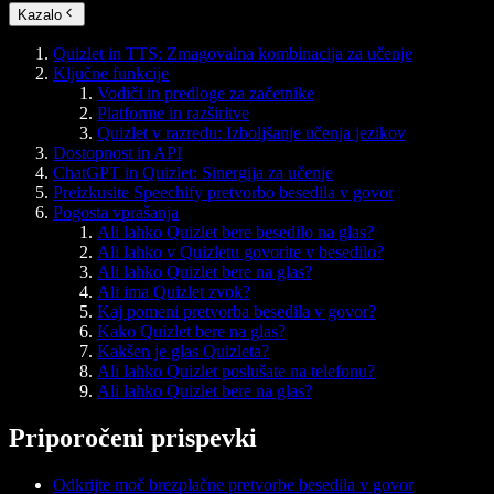
Kazalo
Quizlet in TTS: Zmagovalna kombinacija za učenje
Ključne funkcije
Vodiči in predloge za začetnike
Platforme in razširitve
Quizlet v razredu: Izboljšanje učenja jezikov
Dostopnost in API
ChatGPT in Quizlet: Sinergija za učenje
Preizkusite Speechify pretvorbo besedila v govor
Pogosta vprašanja
Ali lahko Quizlet bere besedilo na glas?
Ali lahko v Quizletu govorite v besedilo?
Ali lahko Quizlet bere na glas?
Ali ima Quizlet zvok?
Kaj pomeni pretvorba besedila v govor?
Kako Quizlet bere na glas?
Kakšen je glas Quizleta?
Ali lahko Quizlet poslušate na telefonu?
Ali lahko Quizlet bere na glas?
Priporočeni prispevki
Odkrijte moč brezplačne pretvorbe besedila v govor