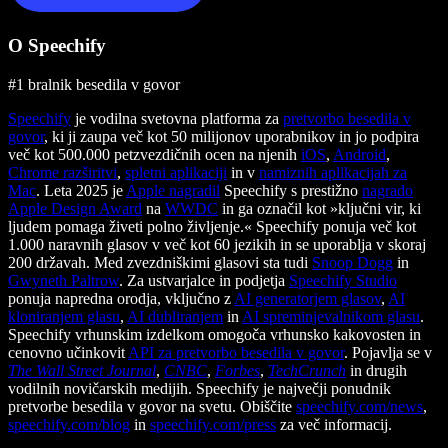
O Speechify
#1 bralnik besedila v govor
Speechify
je vodilna svetovna platforma za
pretvorbo besedila v
govor
, ki ji zaupa več kot 50 milijonov uporabnikov in jo podpira
več kot 500.000 petzvezdičnih ocen na njenih
iOS
,
Android
,
Chrome razširitvi
,
spletni aplikaciji
in v
namiznih aplikacijah za
Mac
. Leta 2025 je
Apple nagradil
Speechify s prestižno
nagrado
Apple Design Award
na
WWDC
in ga označil kot »ključni vir, ki
ljudem pomaga živeti polno življenje.« Speechify ponuja več kot
1.000 naravnih glasov v več kot 60 jezikih in se uporablja v skoraj
200 državah. Med zvezdniškimi glasovi sta tudi
Snoop Dogg
in
Gwyneth Paltrow
. Za ustvarjalce in podjetja
Speechify Studio
ponuja napredna orodja, vključno z
AI generatorjem glasov
,
AI
kloniranjem glasu
,
AI dubliranjem
in
AI spreminjevalnikom glasu
.
Speechify vrhunskim izdelkom omogoča vrhunsko kakovosten in
cenovno učinkovit
API za pretvorbo besedila v govor
. Pojavlja se v
The Wall Street Journal
,
CNBC
,
Forbes
,
TechCrunch
in drugih
vodilnih novičarskih medijih. Speechify je največji ponudnik
pretvorbe besedila v govor na svetu. Obiščite
speechify.com/news
,
speechify.com/blog
in
speechify.com/press
za več informacij.