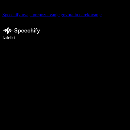
Speechify uvaja prepoznavanje govora in narekovanje
Pišite 5× hitreje z narekovanjem
Izdelki
Več o tem