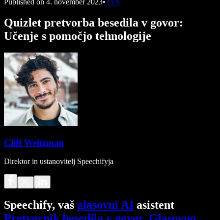
Published on
4. november 2023
•
TTS
Quizlet pretvorba besedila v govor:
Učenje s pomočjo tehnologije
Cliff Weitzman
Direktor in ustanovitelj Speechifyja
Speechify, vaš
glasovni AI
asistent
Pretvornik besedila v govor
.
Glasovno