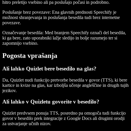
hitro preletijo vsebino ali pa poslušajo počasi in podrobno.
Poslušanje brez povezave
: Ena glavnih prednosti Speechify je
možnost shranjevanja in poslušanja besedila tudi brez internetne
povezave.
Označevanje besedila
: Med branjem Speechify označi del besedila,
ki ga bere, zato uporabniki lažje sledijo in bolje razumejo ter si
zapomnijo vsebino.
Pogosta vprašanja
Ali lahko Quizlet bere besedilo na glas?
Da, Quizlet nudi funkcijo pretvorbe besedila v govor (TTS), ki bere
kartice in kvize na glas, kar izboljša učenje angleščine in drugih tujih
jezikov.
Ali lahko v Quizletu govorite v besedilo?
Quizlet predvsem ponuja TTS, posredno pa omogoča tudi funkcijo
govor v besedilo prek integracije z Google Docs ali drugimi orodji
za ustvarjanje učnih nizov.