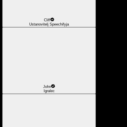
Cliff
Ustanovitelj Speechifyja
John
Igralec