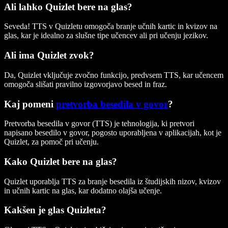
Ali lahko Quizlet bere na glas?
Seveda! TTS v Quizletu omogoča branje učnih kartic in kvizov na
glas, kar je idealno za slušne tipe učencev ali pri učenju jezikov.
Ali ima Quizlet zvok?
Da, Quizlet vključuje zvočno funkcijo, predvsem TTS, kar učencem
omogoča slišati pravilno izgovorjavo besed in fraz.
Kaj pomeni
pretvorba besedila v govor
?
Pretvorba besedila v govor (TTS) je tehnologija, ki pretvori
napisano besedilo v govor, pogosto uporabljena v aplikacijah, kot je
Quizlet, za pomoč pri učenju.
Kako Quizlet bere na glas?
Quizlet uporablja TTS za branje besedila iz študijskih nizov, kvizov
in učnih kartic na glas, kar dodatno olajša učenje.
Kakšen je glas Quizleta?