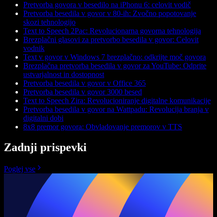
Pretvorba govora v besedilo na iPhonu 6: celovit vodič
Pretvorba besedila v govor v 80-ih: Zvočno popotovanje
skozi tehnologijo
Text to Speech 2Pac: Revolucionarna govorna tehnologija
Brezplačni glasovi za pretvorbo besedila v govor: Celovit
vodnik
Text v govor v Windows 7 brezplačno: odkrijte moč govora
Brezplačna pretvorba besedila v govor za YouTube: Odprite
ustvarjalnost in dostopnost
Pretvorba besedila v govor v Office 365
Pretvorba besedila v govor 3000 besed
Text to Speech Zira: Revolucioniranje digitalne komunikacije
Pretvorba besedila v govor na Wattpadu: Revolucija branja v
digitalni dobi
8x8 premor govora: Obvladovanje premorov v TTS
Zadnji prispevki
Poglej vse