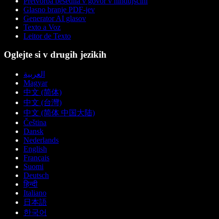
Pretvorba besedila v govor v hindujščini
Glasno branje PDF-jev
Generator AI glasov
Texto a Voz
Leitor de Texto
Oglejte si v drugih jezikih
العربية
Magyar
中文 (简体)
中文 (台灣)
中文 (简体 中国大陆)
Čeština
Dansk
Nederlands
English
Français
Suomi
Deutsch
हिन्दी
Italiano
日本語
한국어