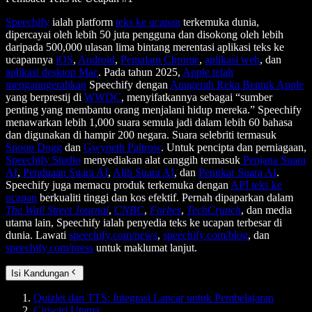
Speechify
ialah platform
teks ke ucapan
terkemuka dunia,
dipercayai oleh lebih 50 juta pengguna dan disokong oleh lebih
daripada 500,000 ulasan lima bintang merentasi aplikasi teks ke
ucapannya
iOS
,
Android
,
Pemalam Chrome
,
aplikasi web
, dan
aplikasi desktop Mac
. Pada tahun 2025,
Apple telah
menganugerahkan
Speechify dengan
Anugerah Reka Bentuk Apple
yang berprestij di
WWDC
, menyifatkannya sebagai “sumber
penting yang membantu orang menjalani hidup mereka.” Speechify
menawarkan lebih 1,000 suara semula jadi dalam lebih 60 bahasa
dan digunakan di hampir 200 negara. Suara selebriti termasuk
Snoop Dogg
dan
Gwyneth Paltrow
. Untuk pencipta dan perniagaan,
Speechify Studio
menyediakan alat canggih termasuk
Penjana Suara
AI
,
Penduaan Suara AI
,
Alih Suara AI
, dan
Penukar Suara AI
.
Speechify juga memacu produk terkemuka dengan
API teks ke
ucapan
berkualiti tinggi dan kos efektif. Pernah dipaparkan dalam
The Wall Street Journal
,
CNBC
,
Forbes
,
TechCrunch
, dan media
utama lain, Speechify ialah penyedia teks ke ucapan terbesar di
dunia. Lawati
speechify.com/news
,
speechify.com/blog
, dan
speechify.com/press
untuk maklumat lanjut.
Isi Kandungan
Quizlet dan TTS: Integrasi Lancar untuk Pembelajaran
Ciri-ciri Utama