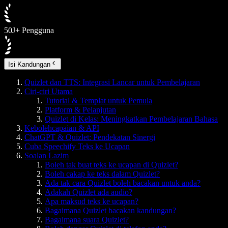
50J+ Pengguna
Isi Kandungan
Quizlet dan TTS: Integrasi Lancar untuk Pembelajaran
Ciri-ciri Utama
Tutorial & Templat untuk Pemula
Platform & Pelanjutan
Quizlet di Kelas: Meningkatkan Pembelajaran Bahasa
Kebolehcapaian & API
ChatGPT & Quizlet: Pendekatan Sinergi
Cuba Speechify Teks ke Ucapan
Soalan Lazim
Boleh tak buat teks ke ucapan di Quizlet?
Boleh cakap ke teks dalam Quizlet?
Ada tak cara Quizlet boleh bacakan untuk anda?
Adakah Quizlet ada audio?
Apa maksud teks ke ucapan?
Bagaimana Quizlet bacakan kandungan?
Bagaimana suara Quizlet?