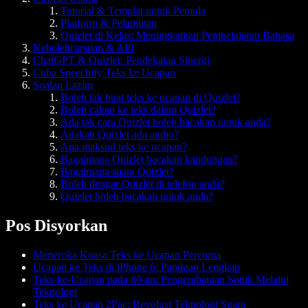
Tutorial & Templat untuk Pemula
Platform & Pelanjutan
Quizlet di Kelas: Meningkatkan Pembelajaran Bahasa
Kebolehcapaian & API
ChatGPT & Quizlet: Pendekatan Sinergi
Cuba Speechify Teks ke Ucapan
Soalan Lazim
Boleh tak buat teks ke ucapan di Quizlet?
Boleh cakap ke teks dalam Quizlet?
Ada tak cara Quizlet boleh bacakan untuk anda?
Adakah Quizlet ada audio?
Apa maksud teks ke ucapan?
Bagaimana Quizlet bacakan kandungan?
Bagaimana suara Quizlet?
Boleh dengar Quizlet di telefon anda?
Quizlet boleh bacakan untuk anda?
Pos Disyorkan
Meneroka Kuasa Teks ke Ucapan Percuma
Ucapan ke Teks di iPhone 6: Panduan Lengkap
Teks-ke-Ucapan pada 80-an: Pengembaraan Sonik Melalui
Teknologi
Teks ke Ucapan 2Pac: Revolusi Teknologi Suara