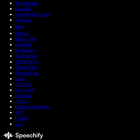
Українська
Español
Español (México)
Svenska
ไทย
Türkçe
Tiếng Việt
Română
Português
Български
ქართული
Slovenčina
Slovenščina
Eesti
Hrvatski
Ελληνικά
Lietuvių
עברית
Bahasa Indonesia
বাংলা
Català
اردو