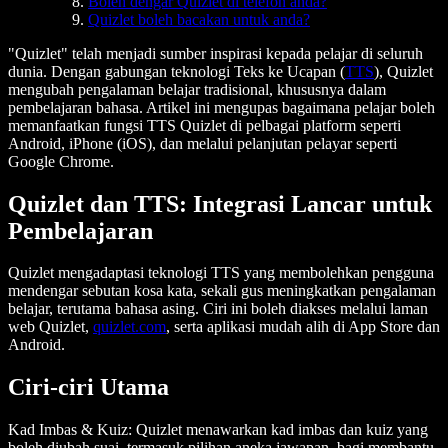
Boleh dengar Quizlet di telefon anda?
Quizlet boleh bacakan untuk anda?
"Quizlet" telah menjadi sumber inspirasi kepada pelajar di seluruh
dunia. Dengan gabungan teknologi Teks ke Ucapan (
TTS
), Quizlet
mengubah pengalaman belajar tradisional, khususnya dalam
pembelajaran bahasa. Artikel ini mengupas bagaimana pelajar boleh
memanfaatkan fungsi TTS Quizlet di pelbagai platform seperti
Android, iPhone (iOS), dan melalui pelanjutan pelayar seperti
Google Chrome.
Quizlet dan TTS: Integrasi Lancar untuk
Pembelajaran
Quizlet mengadaptasi teknologi TTS yang membolehkan pengguna
mendengar sebutan kosa kata, sekali gus meningkatkan pengalaman
belajar, terutama bahasa asing. Ciri ini boleh diakses melalui laman
web Quizlet,
quizlet.com
, serta aplikasi mudah alih di App Store dan
Android.
Ciri-ciri Utama
Kad Imbas & Kuiz:
Quizlet menawarkan kad imbas dan kuiz yang
boleh diubah suai, termasuk pilihan aneka jawapan, bagi membantu