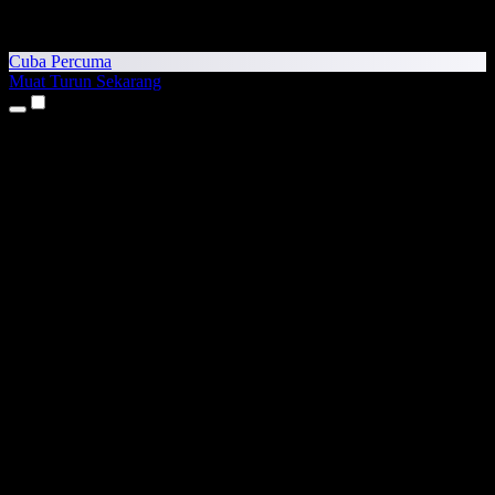
Cuba Percuma
Muat Turun Sekarang
Produk
Teks kepada Pertuturan
Aplikasi iPhone & iPad
Aplikasi Android
Sambungan Chrome
Sambungan Edge
Aplikasi Web
Aplikasi Mac
Aplikasi Windows