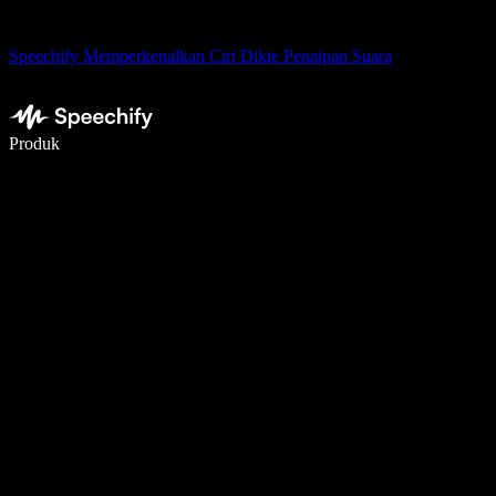
Speechify Memperkenalkan Ciri Dikte Penaipan Suara
Tulis 5× lebih pantas dengan menaip menggunakan suara
Produk
Ketahui Lebih Lanjut