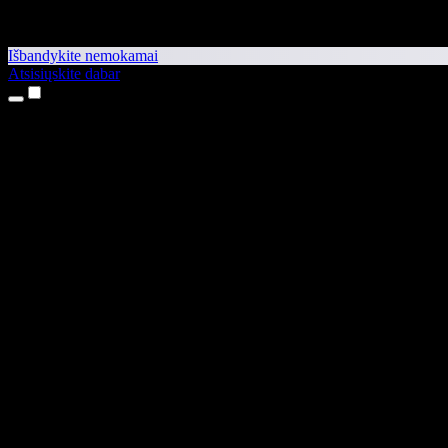
Išbandykite nemokamai
Atsisiųskite dabar
Produktai
Teksto skaitymas balsu
iPhone ir iPad programėlės
Android programėlė
Chrome plėtinys
Edge plėtinys
Interneto programėlė
Mac programėlė
Windows programėlė