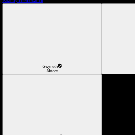
Išbandyti nemokamai
Gwyneth
Aktorė