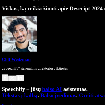
Viskas, ką reikia žinoti apie Descript 2024
Cliff Weitzman
„Speechify“ generalinis direktorius / įkūrėjas
Speechify – jūsų
balso AI
asistentas.
Tekstas į kalbą
.
Balso įvedimas
.
Greiti ats