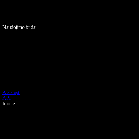
Naudojimo būdai
Atsisiųsti
API
Įmonė