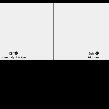
Cliff
John
Speechify įkūrėjas
Aktorius