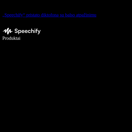
„Speechify“ pristato diktofoną su balso atpažinimu
Rašykite 5× greičiau naudodami diktavimą balsu
Produktai
Sužinokite daugiau