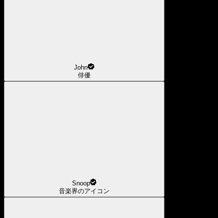
John
俳優
Snoop
音楽界のアイコン