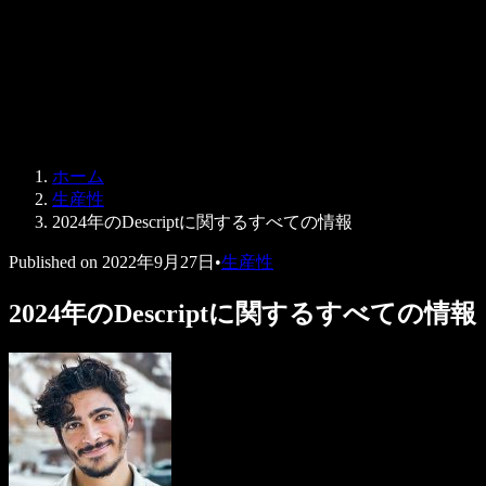
法人向け
Speechify 法人・教育機関向け
Speechify 就労支援向け
Speechify DSA向け
SIMBA 音声エージェント
ホーム
Speechify 開発者向け
生産性
2024年のDescriptに関するすべての情報
Published on
2022年9月27日
•
生産性
2024年のDescriptに関するすべての情報