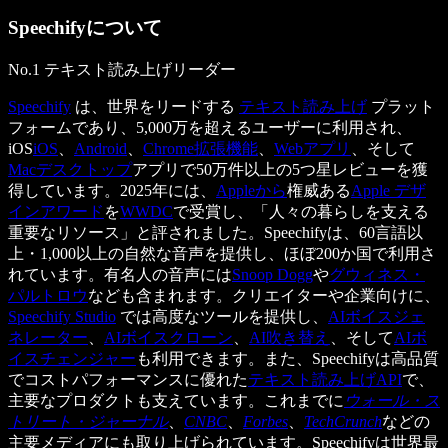
Speechifyについて
No.1 テキスト読み上げリーダー
Speechify
は、世界をリードする
テキスト読み上げ
プラット
フォームであり、5,000万を超えるユーザーに利用され、
iOS
iOS
、
Android
、
Chrome拡張機能
、
Webアプリ
、そして
Macデスクトップ
アプリで50万件以上の5つ星レビューを獲
得しています。2025年には、
Appleから
権威ある
Apple デザ
インアワード
を
WWDC
で受賞し、「人々の暮らしを支える
重要なリソース」と評されました。Speechifyは、60言語以
上・1,000以上の自然な音声を提供し、ほぼ200か国で利用さ
れています。有名人の音声には
Snoop Dogg
や
グウィネス・
パルトロウ
なども含まれます。クリエイターや企業向けに、
Speechify Studio
では高度なツールを提供し、
AIボイスジェ
ネレーター
、
AIボイスクローン
、
AI吹き替え
、そして
AIボ
イスチェンジャー
も利用できます。また、Speechifyは高品質
でコストパフォーマンスに優れた
テキスト読み上げAPI
で、
主要なプロダクトも支えています。これまでに
ウォール・ス
トリート・ジャーナル
、
CNBC
、
Forbes
、
TechCrunch
などの
主要メディアにも取り上げられています。Speechifyは世界最