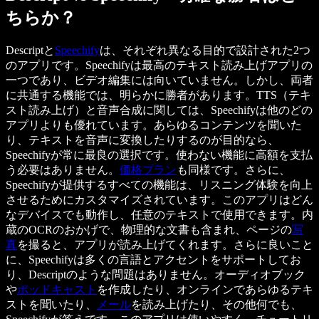
ちらか？
Descriptと
Speechify
は、それぞれ異なる目的で設計された2つ
のアプリです。Speechifyは最高のテキスト読み上げアプリの
一つであり、ビデオ編集には向いていません。しかし、両者
に共通する機能では、明らかに勝者があります。TTS（テキ
スト読み上げ）と音声合成に関しては、Speechifyは他のどの
アプリよりも優れています。あらゆるコンテンツを聞いた
り、テキストを音声に変換したりするのが目的なら、
Speechifyが常に最良の選択です。使わない機能に高額を支払
う必要はありません。
価格プラン
も同様です。さらに、
Speechifyが提供するすべての機能は、リスニング体験を向上
させるためにカスタマイズされています。このアプリはどん
なデバイスでも動作し、任意のテキストで使用できます。内
蔵のOCRのおかげで、物理的な文書も含まれ、ページの
写
真
を撮ると、アプリが読み上げてくれます。さらに良いこと
に、Speechifyは多くの言語とアクセントをサポートしてお
り、Descriptのような問題はありません。オーディオブック
や
ポッドキャスト
を作成したり、オンラインであらゆるテキ
ストを聞いたり、
メール
を読み上げたり、その他何でも、