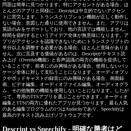
問題は簡単に見つかります。特にアクセントがある場合、ほ
とんどのアプリと同様に、Descriptは中立的でないアクセン
トに苦労します。トランスクリプション機能が正しく動作し
ない場合、意図した通りに使用できません。また、アプリは
英語のみをサポートしており、他の言語では機能しません。
時間を節約するというアイデア全体が無意味になります。ア
プリがアクセントを認識できないためにトランスクリプトの
半分以上を調整する必要がある場合、ほとんど意味がありま
せん。次に言及する価値があるのは、Descriptがテキスト読
み上げ（Overdub機能）と音声認識の両方の機能を提供して
いることです。前者にのみ興味がある場合、使用しないパッ
ケージ全体に対して支払うことになります。オーディオブッ
クやポッドキャストの録音にのみ興味がある場合、画面録
画、ビデオ編集、オーディオファイル編集、オーディオグラ
ム、その他無数の機能を使用しないことになります。したが
って、専用のTTSアプリを選ぶことができます。オーディオ
編集とTTSの両方に優れたアプリが見つかります。最も人気
のある編集プログラムの1つはAudacityであり、Speechifyは
最高のテキスト読み上げソフトウェアです。
Descript vs Speechify - 明確な勝者はど