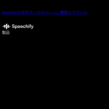
Speechifyが音声ディクテーション機能をリリース
音声入力で5倍速く書ける
製品
詳しく見る