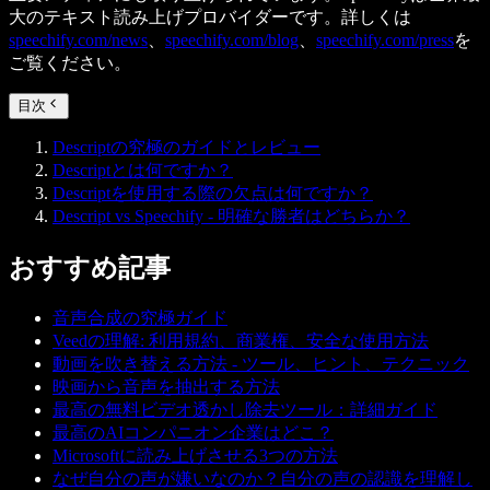
大のテキスト読み上げプロバイダーです。詳しくは
speechify.com/news
、
speechify.com/blog
、
speechify.com/press
を
ご覧ください。
目次
Descriptの究極のガイドとレビュー
Descriptとは何ですか？
Descriptを使用する際の欠点は何ですか？
Descript vs Speechify - 明確な勝者はどちらか？
おすすめ記事
音声合成の究極ガイド
Veedの理解: 利用規約、商業権、安全な使用方法
動画を吹き替える方法 - ツール、ヒント、テクニック
映画から音声を抽出する方法
最高の無料ビデオ透かし除去ツール：詳細ガイド
最高のAIコンパニオン企業はどこ？
Microsoftに読み上げさせる3つの方法
なぜ自分の声が嫌いなのか？自分の声の認識を理解し