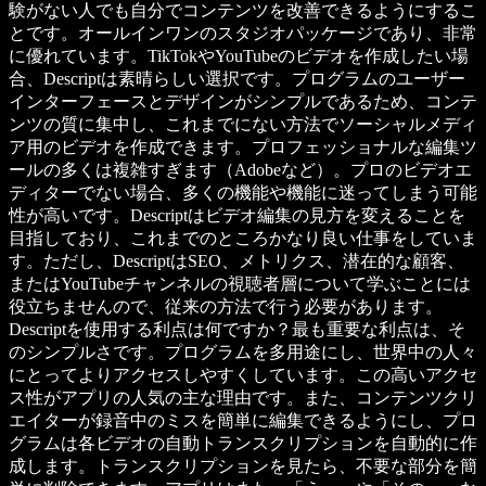
験がない人でも自分でコンテンツを改善できるようにするこ
とです。オールインワンのスタジオパッケージであり、非常
に優れています。TikTokやYouTubeのビデオを作成したい場
合、Descriptは素晴らしい選択です。プログラムのユーザー
インターフェースとデザインがシンプルであるため、コンテ
ンツの質に集中し、これまでにない方法でソーシャルメディ
ア用のビデオを作成できます。プロフェッショナルな編集ツ
ールの多くは複雑すぎます（Adobeなど）。プロのビデオエ
ディターでない場合、多くの機能や機能に迷ってしまう可能
性が高いです。Descriptはビデオ編集の見方を変えることを
目指しており、これまでのところかなり良い仕事をしていま
す。ただし、DescriptはSEO、メトリクス、潜在的な顧客、
またはYouTubeチャンネルの視聴者層について学ぶことには
役立ちませんので、従来の方法で行う必要があります。
Descriptを使用する利点は何ですか？最も重要な利点は、そ
のシンプルさです。プログラムを多用途にし、世界中の人々
にとってよりアクセスしやすくしています。この高いアクセ
ス性がアプリの人気の主な理由です。また、コンテンツクリ
エイターが録音中のミスを簡単に編集できるようにし、プロ
グラムは各ビデオの自動トランスクリプションを自動的に作
成します。トランスクリプションを見たら、不要な部分を簡