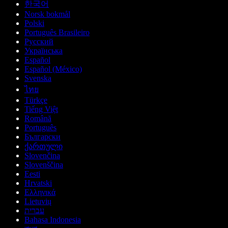
한국어
Norsk bokmål
Polski
Português Brasileiro
Русский
Українська
Español
Español (México)
Svenska
ไทย
Türkçe
Tiếng Việt
Română
Português
Български
ქართული
Slovenčina
Slovenščina
Eesti
Hrvatski
Ελληνικά
Lietuvių
עברית
Bahasa Indonesia