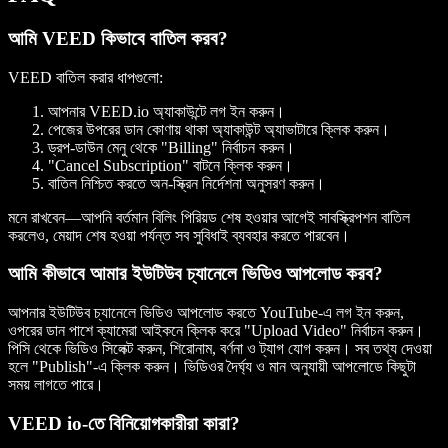
আমি VEED কিভাবে বাতিল করব?
VEED বাতিল করার ধাপগুলো:
আপনার VEED.io অ্যাকাউন্টে লগ ইন করুন।
পেজের উপরের ডান কোণায় থাকা অ্যাকাউন্ট অ্যাভাটারে ক্লিক করুন।
ড্রপ-ডাউন মেনু থেকে "Billing" নির্বাচন করুন।
"Cancel Subscription" বাটনে ক্লিক করুন।
বাতিল নিশ্চিত করতে অন-স্ক্রিন নির্দেশনা অনুসরণ করুন।
মনে রাখবেন—আপনি বর্তমান বিলিং পিরিয়ড শেষ হওয়ার আগেই সাবস্ক্রিপশন বাতিল
করলেও, মেয়াদ শেষ হওয়া পর্যন্ত সব সুবিধাই ব্যবহার করতে পারবেন।
আমি কীভাবে আমার ইউটিউব চ্যানেলে ভিডিও আপলোড করব?
আপনার ইউটিউব চ্যানেলে ভিডিও আপলোড করতে YouTube-এ লগ ইন করুন,
ওপরের ডান পাশে ক্যামেরা আইকনে ক্লিক করে "Upload Video" নির্বাচন করুন।
পিসি থেকে ভিডিও সিলেক্ট করুন, শিরোনাম, বর্ণনা ও ট্যাগ যোগ করুন। সব তথ্য দেওয়া
হলে "Publish"-এ ক্লিক করুন। ভিডিওর দৈর্ঘ্য ও মান অনুযায়ী আপলোডে কিছুটা
সময় লাগতে পারে।
VEED io-তে বিনিয়োগকারীরা কারা?