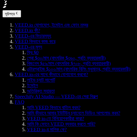
সূচিপত্র
VEED.io যোগাযোগ, ইমেইল এবং ফোন নম্বর
VEED.io কী?
VEED-এর ফিচারসমূহ
VEED কিভাবে কাজ করে
VEED-এর মূল্য
ফ্রি $0
প্রো $৩০/মাস (বাৎসরিক $৩৬০, প্রতি ব্যবহারকারী)
বিজনেস $৫৯/মাস (বাৎসরিক $৭০৮, প্রতি ব্যবহারকারী)
এন্টারপ্রাইজ $১০০/মাস (বাৎসরিক বিলিং শুধুমাত্র, প্রতি ব্যবহারকারী)
VEED.io-এর সাথে কীভাবে যোগাযোগ করবো?
লাইভ চ্যাট সাপোর্ট
ইমেইল
অতিরিক্ত সহায়তা
Speechify AI Studio — VEED-এর সেরা বিকল্প
FAQ
আমি VEED কিভাবে বাতিল করব?
আমি কীভাবে আমার ইউটিউব চ্যানেলে ভিডিও আপলোড করব?
VEED io-তে বিনিয়োগকারীরা কারা?
আমি কি ফোনে VEED ব্যবহার করতে পারি?
VEED io-র মালিক কে?