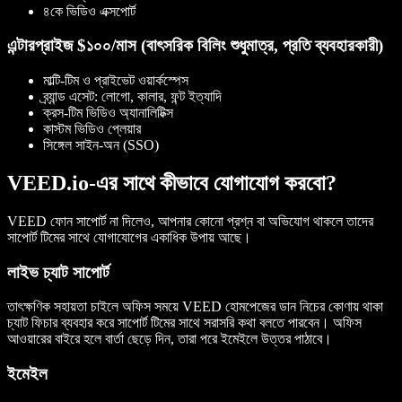
৪কে ভিডিও এক্সপোর্ট
এন্টারপ্রাইজ $১০০/মাস (বাৎসরিক বিলিং শুধুমাত্র, প্রতি ব্যবহারকারী)
মাল্টি-টিম ও প্রাইভেট ওয়ার্কস্পেস
ব্র্যান্ড এসেট: লোগো, কালার, ফন্ট ইত্যাদি
ক্রস-টিম ভিডিও অ্যানালিটিক্স
কাস্টম ভিডিও প্লেয়ার
সিঙ্গেল সাইন-অন (SSO)
VEED.io-এর সাথে কীভাবে যোগাযোগ করবো?
VEED ফোন সাপোর্ট না দিলেও, আপনার কোনো প্রশ্ন বা অভিযোগ থাকলে তাদের
সাপোর্ট টিমের সাথে যোগাযোগের একাধিক উপায় আছে।
লাইভ চ্যাট সাপোর্ট
তাৎক্ষণিক সহায়তা চাইলে অফিস সময়ে VEED হোমপেজের ডান নিচের কোণায় থাকা
চ্যাট ফিচার ব্যবহার করে সাপোর্ট টিমের সাথে সরাসরি কথা বলতে পারবেন। অফিস
আওয়ারের বাইরে হলে বার্তা ছেড়ে দিন, তারা পরে ইমেইলে উত্তর পাঠাবে।
ইমেইল