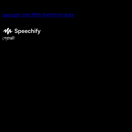
Speechify ভয়েস টাইপিং ডিকটেশন চালু করেছে
ভয়েস টাইপিং দিয়ে ৫ গুণ দ্রুত লিখুন
প্রোডাক্ট
আরও জানুন