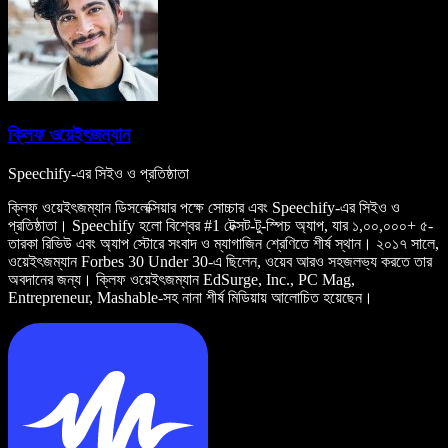
ক্লিফ ওয়েইৎজম্যান
Speechify-এর সিইও ও প্রতিষ্ঠাতা
ক্লিফ ওয়েইৎজম্যান ডিসলেক্সিয়ার পক্ষে সোচ্চার এবং Speechify-এর সিইও ও
প্রতিষ্ঠাতা। Speechify হলো বিশ্বের #1 টেক্সট-টু-স্পিচ অ্যাপ, যার ১,০০,০০০+ ৫-
তারকা রিভিউ এবং অ্যাপ স্টোরে সংবাদ ও ম্যাগাজিন শ্রেণিতে শীর্ষ স্থান। ২০১৭ সালে,
ওয়েইৎজম্যান Forbes 30 Under 30-এ ছিলেন, ওয়েব আরও সহজলভ্য করতে তার
অবদানের জন্য। ক্লিফ ওয়েইৎজম্যান EdSurge, Inc., PC Mag,
Entrepreneur, Mashable-সহ নানা শীর্ষ মিডিয়ায় আলোচিত হয়েছেন।