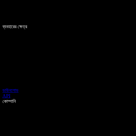
ব্যবহারের ক্ষেত্র
ডাউনলোড
API
কোম্পানি