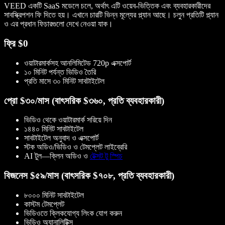
VEED একটি SaaS মডেলে চলে, অর্থাৎ এটি ওয়েব-ভিত্তিক এবং ব্যবহারকারীদের
সাবস্ক্রিপশন ফি দিতে হয়। এখানে চারটি ভিন্ন মূল্যের প্ল্যান আছে। চলুন প্রতিটি প্ল্যান
ও এর প্রধান ফিচারগুলো দেখে নেওয়া যাক।
ফ্রি $0
ওয়াটারমার্কসহ আনলিমিটেড 720p এক্সপোর্ট
১০ মিনিট পর্যন্ত ভিডিও তৈরি
প্রতি মাসে ৩০ মিনিট সাবটাইটেল
প্রো $৩০/মাস (বাৎসরিক $৩৬০, প্রতি ব্যবহারকারী)
ভিডিও থেকে ওয়াটারমার্ক সরিয়ে দিন
১৪৪০ মিনিট সাবটাইটেল
সাবটাইটেল অনুবাদ ও এক্সপোর্ট
স্টক অডিও/ভিডিও ও টেমপ্লেট লাইব্রেরি
AI টুল—ক্লিন অডিও ও
টেক্সট টু স্পিচ
বিজনেস $৫৯/মাস (বাৎসরিক $৭০৮, প্রতি ব্যবহারকারী)
৮০০০ মিনিট সাবটাইটেল
কাস্টম টেমপ্লেট
ভিডিওতে ক্লিকযোগ্য লিংক যোগ করুন
ভিডিও অ্যানালিটিক্স