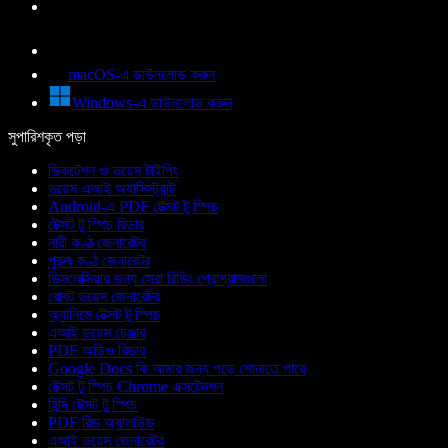
macOS-এ ডাউনলোড করুন
Windows-এ ডাউনলোড করুন
সুপারিশকৃত পড়া
ডিকটেশন ও ভয়েস টাইপিং
ভয়েস এআই অ্যাসিস্ট্যান্ট
Android-এ PDF টেক্সট টু স্পিচ
টেক্সট টু স্পিচ রিডার
নারী কণ্ঠ জেনারেটর
পুরুষ কণ্ঠ জেনারেটর
ডিসলেক্সিয়ার জন্য সেরা রিডিং প্রোগ্রামগুলো
রোবট ভয়েস জেনারেটর
অ্যানিমে টেক্সট টু স্পিচ
এআই ভয়েস চেঞ্জার
PDF অডিও রিডার
Google Docs কি আমার জন্য পড়ে শোনাতে পারে
টেক্সট টু স্পিচ Chrome এক্সটেনশন
হিন্দি টেক্সট টু স্পিচ
PDF রিড অ্যালাউড
এআই ভয়েস জেনারেটর