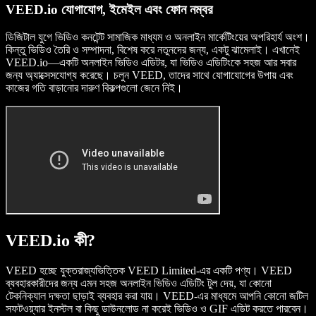
VEED.io যোগাযোগ, ইমেইল এবং ফোন নম্বর
ডিজিটাল যুগে ভিডিও কনটেন্ট সামাজিক মাধ্যম ও অনলাইন মার্কেটিংয়ের অপরিহার্য অংশ।
কিন্তু ভিডিও তৈরি ও সম্পাদনা, বিশেষ করে নতুনদের জন্য, একটু ঝামেলাই। এখানেই
VEED.io—একটি অনলাইন ভিডিও এডিটর, যা ভিডিও এডিটিংকে সহজ আর সবার
জন্য অ্যাক্সেসযোগ্য করেছে। চলুন VEED, তাদের সাথে যোগাযোগের উপায় এবং
কাজের গতি বাড়ানোর দারুণ বিকল্পগুলো জেনে নিই।
VEED.io কী?
VEED হচ্ছে যুক্তরাজ্যভিত্তিক VEED Limited-এর একটি পণ্য। VEED
ব্যবহারকারীদের জন্য এমন সহজ অনলাইন ভিডিও এডিটিং টুল দেয়, যা কোনো
টেকনিক্যাল দক্ষতা ছাড়াই ব্যবহার করা যায়। VEED-এর মাধ্যমে আপনি কোনো জটিল
সফটওয়্যার ইনস্টল বা কিছু ডাউনলোড না করেই ভিডিও ও GIF এডিট করতে পারবেন।