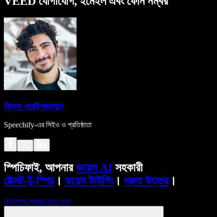
VEED যোগাযোগ, ইমেইল এবং ফোন নম্বর
ক্লিফ ওয়েইৎজম্যান
Speechify-এর সিইও ও প্রতিষ্ঠাতা
স্পিচিফাই, আপনার
ভয়েস AI
সহকারী
টেক্সট-টু-স্পিচ
।
ভয়েস টাইপিং
।
দ্রুত উত্তর
।
বিনামূল্যে ব্যবহার করে দেখুন