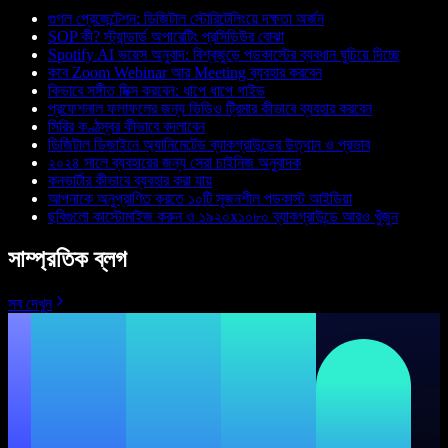
গুগল প্রেজেন্টেশন: ডিজিটাল স্টোরিটেলিংয়ে দক্ষতা অর্জন
SOP কী? স্ট্যান্ডার্ড অপারেটিং প্রসিডিউর বোঝা
Spotify AI ভয়েস অনুবাদ: বিশ্বজুড়ে পডকাস্টের ব্যবধান ঘুচিয়ে দিচ্ছে
কবে Zoom Webinar আর Meeting ব্যবহার করবেন
কিভাবে সঙ্গীত মিক্স করবেন: ধাপে ধাপে গাইড
প্রফেশনাল ফলাফলের জন্য ভিডিও ট্রিমার কীভাবে ব্যবহার করবেন
সিরির কণ্ঠস্বর কীভাবে বদলাবেন
ডিজিটাল ডিজাইনে অ্যানিমেটেড ব্যাকগ্রাউন্ডের উত্থান ও প্রভাব
২০২৪ সালে ব্যবহারের জন্য সেরা চাইনিজ অনুবাদক
কনভার্টার কীভাবে ব্যবহার করা যায়
আপনাকে অনুপ্রাণিত করতে ১০টি সৃজনশীল পডকাস্ট আইডিয়া
ছবিগুলো কাস্টোমাইজ করুন ও ১৯২০x১০৮০ ব্যাকগ্রাউন্ডে আরও খুঁজুন
সাম্প্রতিক ব্লগ
সব দেখুন