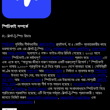
স্পিচিফাই সম্পর্কে
#১ টেক্সট-টু-স্পিচ রিডার
স্পিচিফাই
পৃথিবীর শীর্ষস্থানীয়
টেক্সট-টু-স্পিচ
প্ল্যাটফর্ম, যা ৫ কোটি+ ব্যবহারকারীর কাছে
ভরসাযোগ্য এবং এর টেক্সট-টু-স্পিচ
iOS
,
অ্যান্ড্রয়েড
,
ক্রোম এক্সটেনশন
,
ওয়েব অ্যাপ
আর
ম্যাক ডেস্কটপ
অ্যাপসে ৫ লক্ষ+ ফাইভ-স্টার রিভিউ পেয়েছে। ২০২৫ সালে
অ্যাপল
স্পিচিফাই-কে মর্যাদাপূর্ণ
অ্যাপল ডিজাইন অ্যাওয়ার্ড
প্রদান করে
WWDC
-তে
এবং একে বলে, “মানুষের জীবনে দারুণ সহায়ক একটি গুরুত্বপূর্ণ রিসোর্স।” স্পিচিফাই
৬০+ ভাষায় ১,০০০+ প্রাকৃতিক কণ্ঠ নিয়ে প্রায় ২০০ দেশে ব্যবহৃত হচ্ছে। সেলিব্রিটি
কণ্ঠের মধ্যে রয়েছে
স্নুপ ডগ
আর
গুইনেথ পেল্ট্রো
। নির্মাতা ও ব্যবসার জন্য
স্পিচিফাই
স্টুডিও
উন্নত সব টুল দেয়, যার মধ্যে রয়েছে
AI ভয়েস জেনারেটর
,
AI ভয়েস ক্লোনিং
,
AI ডাবিং
আর
AI ভয়েস চেঞ্জার
। স্পিচিফাই-এর উচ্চমানের এবং খরচ-সাশ্রয়ী
টেক্সট-টু-
স্পিচ API
-এর মাধ্যমে অসংখ্য শীর্ষ পণ্য সম্ভব হয়েছে।
দ্য ওয়াল স্ট্রিট জার্নাল
,
CNBC
,
Forbes
,
TechCrunch
এবং অন্যান্য বড় সংবাদমাধ্যমে স্পিচিফাই নিয়ে
প্রতিবেদন প্রকাশিত হয়েছে; এটি বিশ্বের সর্ববৃহৎ টেক্সট-টু-স্পিচ প্রদানকারী। আরও
জানতে ভিজিট করুন
speechify.com/news
,
speechify.com/blog
এবং
speechify.com/press
।