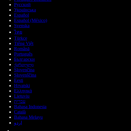
Русский
Українська
Español
Español (México)
Svenska
ไทย
Türkçe
Tiếng Việt
Română
Português
Български
ქართული
Slovenčina
Slovenščina
Eesti
Hrvatski
Ελληνικά
Lietuvių
עברית
Bahasa Indonesia
Català
Bahasa Melayu
اردو