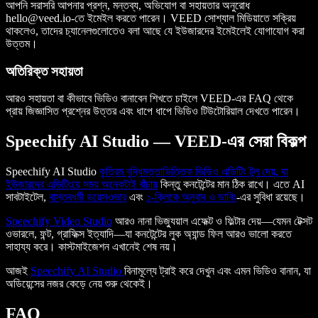
আপনি সরাসরি আপনার প্রশ্ন, মন্তব্য, অভিযোগ বা সহায়তার অনুরোধ
hello@veed.io-
তে ইমেইল করতে পারেন। VEED সোশ্যাল মিডিয়াতে সক্রিয়
থাকলেও, তাদের চ্যানেলগুলোতেও বলা আছে যে ইউজারদের ইমেইলেই যোগাযোগ করা
উত্তম।
অতিরিক্ত সহায়তা
আরও সহায়তা বা কীভাবে ভিডিও বানাবেন শিখতে চাইলে VEED-এর FAQ থেকে
প্রায় জিজ্ঞাসিত প্রশ্নের উত্তর এবং ধাপে ধাপে ভিডিও টিউটোরিয়াল দেখতে পারেন।
Speechify AI Studio — VEED-এর সেরা বিকল্প
Speechify AI Studio
কৃত্রিম বুদ্ধিমত্তাভিত্তিক ভিডিও এডিটিং টুল দেয়, যা
ইউজারদের এডিটিংয়ে সময় অনেকটাই বাঁচায়
কিন্তু কনটেন্টের মান ঠিক রাখে। এতে AI
সাবটাইটেল,
বাস্তবধর্মী ভয়েসওভার
এবং
১-ক্লিকে অনুবাদ ও ডাবিং
-এর সুবিধা রয়েছে।
Speechify Video Studio
আরও নানা ভিজ্যুয়াল এফেক্ট ও ফিল্টার দেয়—যেমন টেক্সট
ওভারলে, ফন্ট, গ্রাফিক্স ইত্যাদি—যা কনটেন্টের লুক অ্যান্ড ফিল আরও ভালো করতে
সাহায্য করে। কাস্টমাইজেশন এখানেই শেষ নয়।
আজই
Speechify AI Studio
বিনামূল্যে ট্রাই করে দেখুন এবং এমন ভিডিও বানান, যা
অডিয়েন্সের নজর কেড়ে নেয় শুরু থেকেই।
FAQ