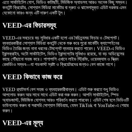
এতে সাবটাইটেল যোগ, ভিডিও কাটাছাঁট, মিউজিক অ্যাডসহ আরও অনেক কিছু সম্ভব।
কনটেন্ট ক্রিয়েটর, সোশ্যাল মিডিয়া মার্কেটার বা দ্রুত ও ঝামেলামুক্ত এডিট দরকার এমন
যেকোনো কারও জন্য এটি দারুণ একটি টুল।
VEED-এর ফিচারসমূহ
VEED-এর সবচেয়ে বড় সুবিধার একটি হলো এর বৈচিত্র্যময় ফিচার ও টেমপ্লেট।
ব্যবহারকারীরা সোশ্যাল মিডিয়া কনটেন্ট থেকে শুরু করে পুরো মার্কেটিং ক্যাম্পেইনের
ভিডিও তৈরির জন্য নানা ধরনের টেমপ্লেট ব্যবহার করতে পারেন। VEED-এ ভিডিও
ট্রান্সক্রাইব, অটো সাবটাইটেল, ভিডিও ট্রান্সলেটের সুবিধাও রয়েছে, যা বড় অডিয়েন্সের
কাছে পৌঁছানো সহজ করে। পাশাপাশি এখানে লাইভ স্ট্রিমিং, ওয়েবক্যাম ও স্ক্রিন
রেকর্ডিংও সম্ভব—যা পডকাস্ট স্রষ্টা ও ক্রিয়েটরদের জন্যও বেশ কাজে লাগে।
VEED কিভাবে কাজ করে
VEED প্ল্যাটফর্ম বেশ সহজ ও ব্যবহারকারীবান্ধব। এডিট শুরু করতে শুধু ভিডিও
আপলোড করুন আর সাথে সাথে এডিট করা শুরু করুন। আপনি সাবটাইটেল, স্পিড
অ্যাডজাস্ট, মিউজিক যোগসহ আরও পরিবর্তন করতে পারবেন। এডিট শেষ হলে ভিডিওটি
ডাউনলোড করুন বা সরাসরি সোশ্যাল মিডিয়ায়, যেমন TikTok বা YouTube-এ শেয়ার
করুন।
VEED-এর মূল্য