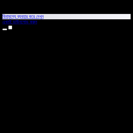
বিনামূল্যে ব্যবহার করে দেখুন
এখনই ডাউনলোড করুন
প্রোডাক্ট
টেক্সট টু স্পিচ
আইফোন ও আইপ্যাড অ্যাপ
অ্যান্ড্রয়েড অ্যাপ
ক্রোম এক্সটেনশন
এজ এক্সটেনশন
ওয়েব অ্যাপ
ম্যাক অ্যাপ
উইন্ডোজ অ্যাপ
এআই ভয়েস জেনারেটর