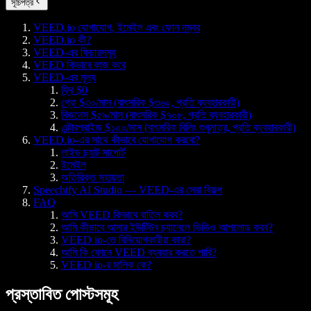
সূচিপত্র
VEED.io যোগাযোগ, ইমেইল এবং ফোন নম্বর
VEED.io কী?
VEED-এর ফিচারসমূহ
VEED কিভাবে কাজ করে
VEED-এর মূল্য
ফ্রি $0
প্রো $৩০/মাস (বাৎসরিক $৩৬০, প্রতি ব্যবহারকারী)
বিজনেস $৫৯/মাস (বাৎসরিক $৭০৮, প্রতি ব্যবহারকারী)
এন্টারপ্রাইজ $১০০/মাস (বাৎসরিক বিলিং শুধুমাত্র, প্রতি ব্যবহারকারী)
VEED.io-এর সাথে কীভাবে যোগাযোগ করবো?
লাইভ চ্যাট সাপোর্ট
ইমেইল
অতিরিক্ত সহায়তা
Speechify AI Studio — VEED-এর সেরা বিকল্প
FAQ
আমি VEED কিভাবে বাতিল করব?
আমি কীভাবে আমার ইউটিউব চ্যানেলে ভিডিও আপলোড করব?
VEED io-তে বিনিয়োগকারীরা কারা?
আমি কি ফোনে VEED ব্যবহার করতে পারি?
VEED io-র মালিক কে?
প্রস্তাবিত পোস্টসমূহ