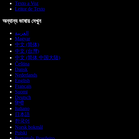
Texto a Voz
Leitor de Texto
অন্যান্য ভাষায় দেখুন
العربية
Magyar
中文 (简体)
中文 (台灣)
中文 (简体 中国大陆)
Čeština
Dansk
Nederlands
English
Français
Suomi
Deutsch
हिन्दी
Italiano
日本語
한국어
Norsk bokmål
Polski
Português Brasileiro