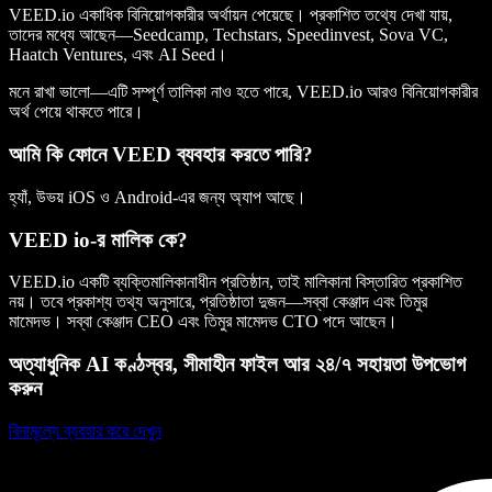
VEED.io একাধিক বিনিয়োগকারীর অর্থায়ন পেয়েছে। প্রকাশিত তথ্যে দেখা যায়,
তাদের মধ্যে আছেন—Seedcamp, Techstars, Speedinvest, Sova VC,
Haatch Ventures, এবং AI Seed।
মনে রাখা ভালো—এটি সম্পূর্ণ তালিকা নাও হতে পারে, VEED.io আরও বিনিয়োগকারীর
অর্থ পেয়ে থাকতে পারে।
আমি কি ফোনে VEED ব্যবহার করতে পারি?
হ্যাঁ, উভয় iOS ও Android-এর জন্য অ্যাপ আছে।
VEED io-র মালিক কে?
VEED.io একটি ব্যক্তিমালিকানাধীন প্রতিষ্ঠান, তাই মালিকানা বিস্তারিত প্রকাশিত
নয়। তবে প্রকাশ্য তথ্য অনুসারে, প্রতিষ্ঠাতা দুজন—সব্বা কেঞ্জাদ এবং তিমুর
মামেদভ। সব্বা কেঞ্জাদ CEO এবং তিমুর মামেদভ CTO পদে আছেন।
অত্যাধুনিক AI কণ্ঠস্বর, সীমাহীন ফাইল আর ২৪/৭ সহায়তা উপভোগ
করুন
বিনামূল্যে ব্যবহার করে দেখুন