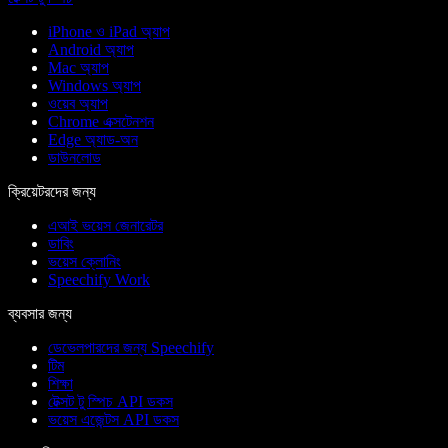
iPhone ও iPad অ্যাপ
Android অ্যাপ
Mac অ্যাপ
Windows অ্যাপ
ওয়েব অ্যাপ
Chrome এক্সটেনশন
Edge অ্যাড-অন
ডাউনলোড
ক্রিয়েটরদের জন্য
এআই ভয়েস জেনারেটর
ডাবিং
ভয়েস ক্লোনিং
Speechify Work
ব্যবসার জন্য
ডেভেলপারদের জন্য Speechify
টিম
শিক্ষা
টেক্সট টু স্পিচ API ডকস
ভয়েস এজেন্টস API ডকস