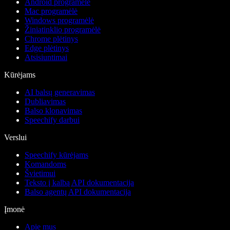
Android programėlė
Mac programėlė
Windows programėlė
Žiniatinklio programėlė
Chrome plėtinys
Edge plėtinys
Atsisiuntimai
Kūrėjams
AI balsų generavimas
Dubliavimas
Balso klonavimas
Speechify darbui
Verslui
Speechify kūrėjams
Komandoms
Švietimui
Teksto į kalbą API dokumentacija
Balso agentų API dokumentacija
Įmonė
Apie mus