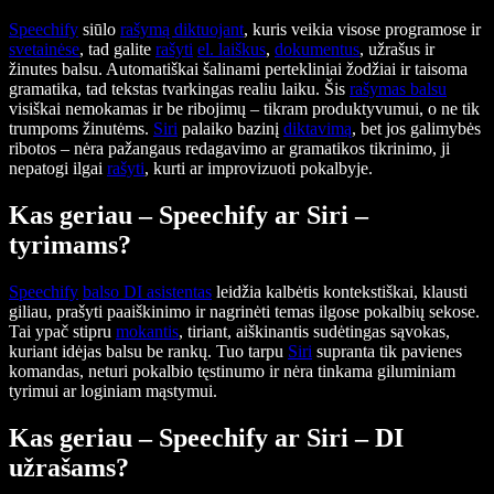
Speechify
siūlo
rašymą diktuojant
, kuris veikia visose programose ir
svetainėse
, tad galite
rašyti
el. laiškus
,
dokumentus
, užrašus ir
žinutes balsu. Automatiškai šalinami pertekliniai žodžiai ir taisoma
gramatika, tad tekstas tvarkingas realiu laiku. Šis
rašymas balsu
visiškai nemokamas ir be ribojimų – tikram produktyvumui, o ne tik
trumpoms žinutėms.
Siri
palaiko bazinį
diktavimą
, bet jos galimybės
ribotos – nėra pažangaus redagavimo ar gramatikos tikrinimo, ji
nepatogi ilgai
rašyti
, kurti ar improvizuoti pokalbyje.
Kas geriau – Speechify ar Siri –
tyrimams?
Speechify
balso DI asistentas
leidžia kalbėtis kontekstiškai, klausti
giliau, prašyti paaiškinimo ir nagrinėti temas ilgose pokalbių sekose.
Tai ypač stipru
mokantis
, tiriant, aiškinantis sudėtingas sąvokas,
kuriant idėjas balsu be rankų. Tuo tarpu
Siri
supranta tik pavienes
komandas, neturi pokalbio tęstinumo ir nėra tinkama giluminiam
tyrimui ar loginiam mąstymui.
Kas geriau – Speechify ar Siri – DI
užrašams?