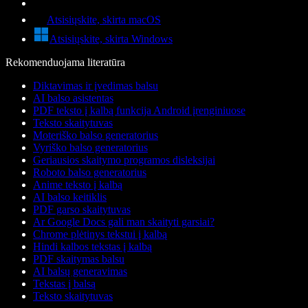
Atsisiųskite, skirta macOS
Atsisiųskite, skirta Windows
Rekomenduojama literatūra
Diktavimas ir įvedimas balsu
AI balso asistentas
PDF teksto į kalbą funkcija Android įrenginiuose
Teksto skaitytuvas
Moteriško balso generatorius
Vyriško balso generatorius
Geriausios skaitymo programos disleksijai
Roboto balso generatorius
Anime teksto į kalbą
AI balso keitiklis
PDF garso skaitytuvas
Ar Google Docs gali man skaityti garsiai?
Chrome plėtinys tekstui į kalbą
Hindi kalbos tekstas į kalbą
PDF skaitymas balsu
AI balsų generavimas
Tekstas į balsą
Teksto skaitytuvas