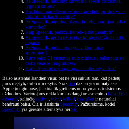
Ar Speechify naudinga kūrybiškai spręsti problemas,
lyginant su Siri?
Kas labiau padeda sumažinti ekrano laiką produktyviai
dirbant – Siri ar Speechify?
Ar Speechify pagerina rašymo kokybę naudojant balso
komandas?
Kaip Speechify padeda, kai reikia daug skaityti?
Ar Speechify geriau už Siri tvarko idėjas ir žinias laikui
bėgant?
Ar Speechify padeda mokytis važiuojant ar
sportuojant?
Kuris balso DI asistentas siūlo pilniausią balsu pagrįstą
darbą visuose įrenginiuose?
Kodėl Speechify yra galingiausia alternatyva Siri?
Balso asistentai šiandien visur, bet ne visi sukurti tam, kad padėtų
jums mąstyti, dirbti ir mokytis. Nors
Siri
dažnai yra numatytasis
Apple įrenginiuose, ji skirta tik greitiems nurodymams ir sistemos
užduotims. Vartotojams reikia kur kas daugiau: asmeninio
balso DI
asistento
, galinčio
skaityti
,
rašyti
,
ieškoti
,
užsirašyti
ir natūraliai
bendrauti balsu. Čia ir išsiskiria
Speechify
. Pažiūrėkime, kodėl
Speechify
yra geresnė alternatyva nei
Siri
.