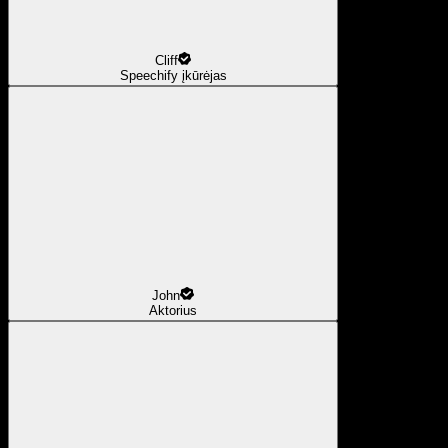
Cliff
Speechify įkūrėjas
John
Aktorius