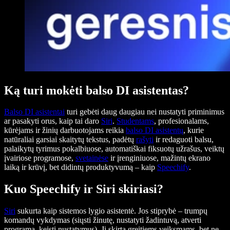
Ką turi mokėti balso DI asistentas?
Balso DI asistentai
turi gebėti daug daugiau nei nustatyti priminimus
ar pasakyti orus, kaip tai daro
Siri
.
Studentams
, profesionalams,
kūrėjams ir žinių darbuotojams reikia
balso DI asistentų
, kurie
natūraliai garsiai skaitytų tekstus, padėtų
rašyti
ir redaguoti balsu,
palaikytų tyrimus pokalbiuose, automatiškai fiksuotų užrašus, veiktų
įvairiose programose,
svetainėse
ir įrenginiuose, mažintų ekrano
laiką ir krūvį, bet didintų produktyvumą – kaip
Speechify
.
Kuo Speechify ir Siri skiriasi?
Siri
sukurta kaip sistemos lygio asistentė. Jos stiprybė – trumpų
komandų vykdymas (siųsti žinutę, nustatyti žadintuvą, atverti
programą, keisti nustatymus). Ji skirta greitiems veiksmams, bet ne