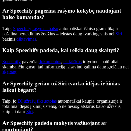
Ar Speechify pagerina rašymo kokybę naudojant
balso komandas?
Taip,
Speechify
rašymas balsu
automatiškai ištaiso gramatiką ir
pašalina perteklinius žodžius – tekstas daug tvarkingesnis nei
Siri
bazinis
diktavimas
.
Kaip Speechify padeda, kai reikia daug skaityti?
Speechify
paverčia
dokumentus
,
el. laiškus
ir tyrimus natūraliai
skambančiu garsu, tad informaciją įsisavinti galima daug greičiau nei
skaitant
.
Ar Speechify geriau už Siri tvarko idėjas ir žinias
laikui bėgant?
Taip, jo
DI užrašų fiksuotojas
automatiškai kaupia, organizuoja ir
tobulina idėjas į žinių sistemą, o ne tiesiog atskirus balso užrašus,
kaip tai daro
Siri
.
Ar Speechify padeda mokytis važiuojant ar
sportuojant?