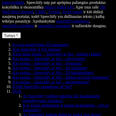
balso keitiklis
. Speechify taip pat aprūpina pažangius produktus
kokybišku ir ekonomišku
teksto į kalbą API
. Apie mus rašė
The
Wall Street Journal
,
CNBC
,
Forbes
,
TechCrunch
ir kiti didieji
naujienų portalai, todėl Speechify yra didžiausias teksto į kalbą
teikėjas pasaulyje. Apsilankykite
speechify.com/news
,
speechify.com/blog
ir
speechify.com/press
ir sužinokite daugiau.
Turinys
Ką turi mokėti balso DI asistentas?
Kuo Speechify ir Siri skiriasi?
Kuris tinka geriau – Speechify ar Siri – tekstui į kalbą?
Kas geriau – Speechify ar Siri – rašyti balsu?
Kas geriau – Speechify ar Siri – tyrimams?
Kas geriau – Speechify ar Siri – DI užrašams?
Kas geriau – Speechify ar Siri – DI tinklalaidėms?
Kas geriau – Speechify ar Siri – darbui per kelis įrenginius?
Kas geriau – Speechify ar Siri – prieinamumui?
Kodėl Speechify pranašesnė už Siri?
DUK
Ar Speechify visiškai pakeičia Siri kasdieniams
produktyvumo darbams?
Kas geriau studentams ir nuolat mokantiems – Siri ar
Speechify?
Ar Speechify padeda dirbti be rankų visą dieną?