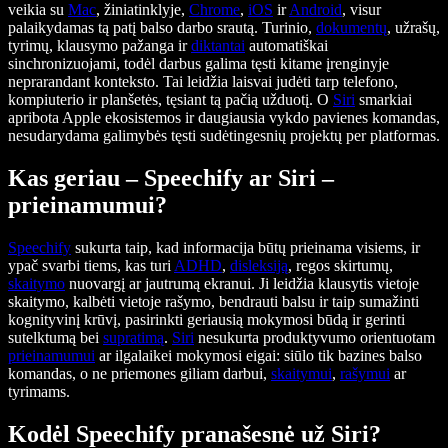
veikia su
Mac
, žiniatinklyje,
Chrome
,
iOS
ir
Android
, visur
palaikydamas tą patį balso darbo srautą. Turinio,
dokumentų
, užrašų,
tyrimų, klausymo pažanga ir
diktantai
automatiškai
sinchronizuojami, todėl darbus galima tęsti kitame įrenginyje
neprarandant konteksto. Tai leidžia laisvai judėti tarp telefono,
kompiuterio ir planšetės, tęsiant tą pačią užduotį. O
Siri
smarkiai
apribota Apple ekosistemos ir daugiausia vykdo pavienes komandas,
nesudarydama galimybės tęsti sudėtingesnių projektų per platformas.
Kas geriau – Speechify ar Siri –
prieinamumui?
Speechify
sukurta taip, kad informacija būtų prieinama visiems, ir
ypač svarbi tiems, kas turi
ADHD
,
disleksiją
, regos skirtumų,
skaitymo
nuovargį ar jautrumą ekranui. Ji leidžia klausytis vietoje
skaitymo, kalbėti vietoje rašymo, bendrauti balsu ir taip sumažinti
kognityvinį krūvį, pasirinkti geriausią mokymosi būdą ir gerinti
sutelktumą bei
supratimą
.
Siri
nesukurta produktyvumo orientuotam
prieinamumui
ar ilgalaikei mokymosi eigai: siūlo tik bazines balso
komandas, o ne priemones giliam darbui,
skaitymui
,
rašymui
ar
tyrimams.
Kodėl Speechify pranašesnė už Siri?