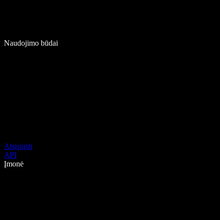
Naudojimo būdai
Atsisiųsti
API
Įmonė