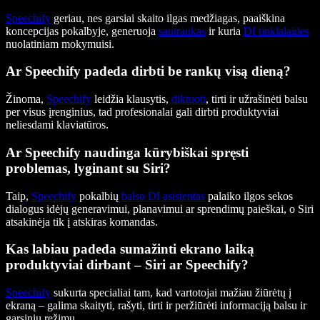
Speechify
geriau, nes garsiai skaito ilgas medžiagas, paaiškina
koncepcijas pokalbyje, generuoja
santraukas
ir kuria
DI tinklalaides
nuolatiniam mokymuisi.
Ar Speechify padeda dirbti be rankų visą dieną?
Žinoma,
Speechify
leidžia klausytis,
diktuoti
, tirti ir užrašinėti balsu
per visus įrenginius, tad profesionalai gali dirbti produktyviai
neliesdami klaviatūros.
Ar Speechify naudinga kūrybiškai spręsti
problemas, lyginant su Siri?
Taip,
Speechify
pokalbių
balso DI asistentas
palaiko ilgos sekos
dialogus idėjų generavimui, planavimui ar sprendimų paieškai, o Siri
atsakinėja tik į atskiras komandas.
Kas labiau padeda sumažinti ekrano laiką
produktyviai dirbant – Siri ar Speechify?
Speechify
sukurta specialiai tam, kad vartotojai mažiau žiūrėtų į
ekraną – galima skaityti, rašyti, tirti ir peržiūrėti informaciją balsu ir
garsiniu režimu.