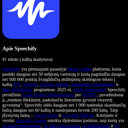
Apie Speechify
#1 teksto į kalbą skaitytuvas
Speechify
yra pirmaujanti pasaulyje
teksto į kalbą
platforma, kuria
pasitiki daugiau nei 50 milijonų vartotojų ir kurią pagrindžia daugiau
nei 500 000 penkių žvaigždučių atsiliepimų skirtingose teksto į
kalbą
iOS
,
Android
,
Chrome plėtinio
,
internetinės programėlės
ir
Mac darbalaukio
programose. 2025 m.
Apple apdovanojo
Speechify
prestižiniu
Apple dizaino apdovanojimu
per
WWDC
, pavadindama
jį „esminiu ištekliumi, padedančiu žmonėms gyventi visavertį
gyvenimą“. Speechify siūlo daugiau nei 1 000 natūraliai skambančių
balsų daugiau nei 60 kalbų ir naudojamas beveik 200 šalių. Tarp
įžymybių balsų –
Snoop Dogg
ir
Gwyneth Paltrow
. Kūrėjams ir
verslui
Speechify Studio
suteikia išplėstinius įrankius, tarp kurių yra
AI balso generatorius
,
AI balso klonavimas
,
AI dubliavimas
ir
AI