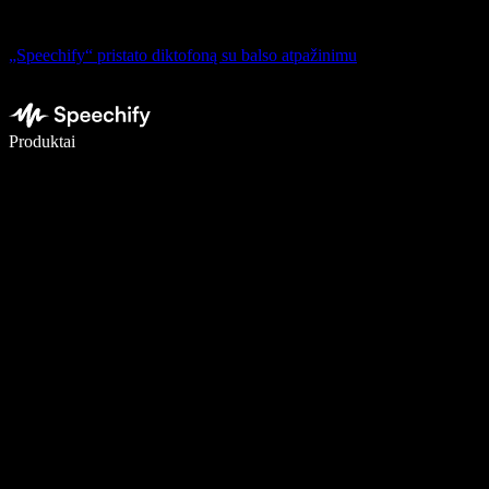
„Speechify“ pristato diktofoną su balso atpažinimu
Rašykite 5× greičiau naudodami diktavimą balsu
Produktai
Sužinokite daugiau