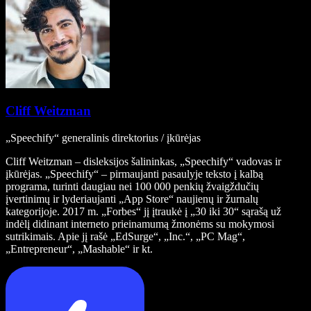
Cliff Weitzman
„Speechify“ generalinis direktorius / įkūrėjas
Cliff Weitzman – disleksijos šalininkas, „Speechify“ vadovas ir
įkūrėjas. „Speechify“ – pirmaujanti pasaulyje teksto į kalbą
programa, turinti daugiau nei 100 000 penkių žvaigždučių
įvertinimų ir lyderiaujanti „App Store“ naujienų ir žurnalų
kategorijoje. 2017 m. „Forbes“ jį įtraukė į „30 iki 30“ sąrašą už
indėlį didinant interneto prieinamumą žmonėms su mokymosi
sutrikimais. Apie jį rašė „EdSurge“, „Inc.“, „PC Mag“,
„Entrepreneur“, „Mashable“ ir kt.