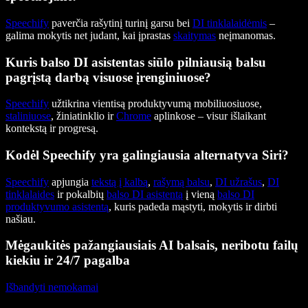
Speechify
paverčia rašytinį turinį garsu bei
DI tinklalaidėmis
–
galima mokytis net judant, kai įprastas
skaitymas
neįmanomas.
Kuris balso DI asistentas siūlo pilniausią balsu
pagrįstą darbą visuose įrenginiuose?
Speechify
užtikrina vientisą produktyvumą mobiliuosiuose,
staliniuose
, žiniatinklio ir
Chrome
aplinkose – visur išlaikant
kontekstą ir progresą.
Kodėl Speechify yra galingiausia alternatyva Siri?
Speechify
apjungia
tekstą į kalbą
,
rašymą balsu
,
DI užrašus
,
DI
tinklalaides
ir pokalbių
balso DI asistentą
į vieną
balso DI
produktyvumo asistentą
, kuris padeda mąstyti, mokytis ir dirbti
našiau.
Mėgaukitės pažangiausiais AI balsais, neribotu failų
kiekiu ir 24/7 pagalba
Išbandyti nemokamai