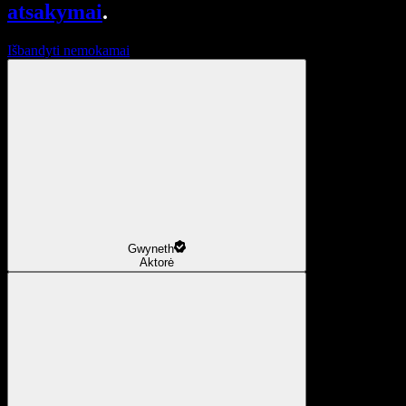
atsakymai
.
Išbandyti nemokamai
Gwyneth
Aktorė