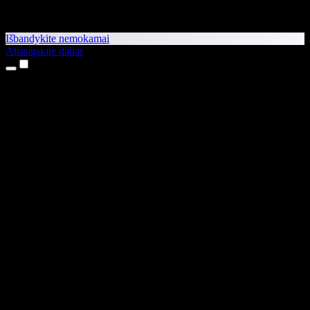
Išbandykite nemokamai
Atsisiųskite dabar
Produktai
Teksto skaitymas balsu
iPhone ir iPad programėlės
Android programėlė
Chrome plėtinys
Edge plėtinys
Interneto programėlė
Mac programėlė
Windows programėlė