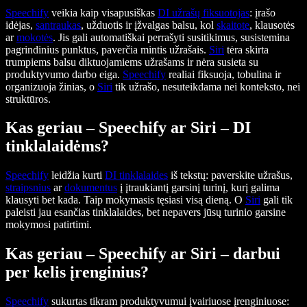
Speechify
veikia kaip visapusiškas
DI užrašų fiksuotojas
: įrašo
idėjas,
santraukas
, užduotis ir įžvalgas balsu, kol
skaitote
, klausotės
ar
mokotės
. Jis gali automatiškai perrašyti susitikimus, susistemina
pagrindinius punktus, paverčia mintis užrašais.
Siri
tėra skirta
trumpiems balsu diktuojamiems užrašams ir nėra susieta su
produktyvumo darbo eiga.
Speechify
realiai fiksuoja, tobulina ir
organizuoja žinias, o
Siri
tik užrašo, nesuteikdama nei konteksto, nei
struktūros.
Kas geriau – Speechify ar Siri – DI
tinklalaidėms?
Speechify
leidžia kurti
DI tinklalaides
iš tekstų: paverskite užrašus,
straipsnius
ar
dokumentus
į įtraukiantį garsinį turinį, kurį galima
klausyti bet kada. Taip mokymasis tęsiasi visą dieną. O
Siri
gali tik
paleisti jau esančias tinklalaides, bet nepavers jūsų turinio garsine
mokymosi patirtimi.
Kas geriau – Speechify ar Siri – darbui
per kelis įrenginius?
Speechify
sukurtas tikram produktyvumui įvairiuose įrenginiuose: