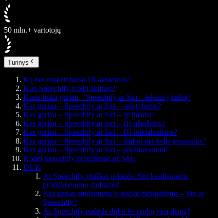
50 mln.+ vartotojų
Turinys
Ką turi mokėti balso DI asistentas?
Kuo Speechify ir Siri skiriasi?
Kuris tinka geriau – Speechify ar Siri – tekstui į kalbą?
Kas geriau – Speechify ar Siri – rašyti balsu?
Kas geriau – Speechify ar Siri – tyrimams?
Kas geriau – Speechify ar Siri – DI užrašams?
Kas geriau – Speechify ar Siri – DI tinklalaidėms?
Kas geriau – Speechify ar Siri – darbui per kelis įrenginius?
Kas geriau – Speechify ar Siri – prieinamumui?
Kodėl Speechify pranašesnė už Siri?
DUK
Ar Speechify visiškai pakeičia Siri kasdieniams
produktyvumo darbams?
Kas geriau studentams ir nuolat mokantiems – Siri ar
Speechify?
Ar Speechify padeda dirbti be rankų visą dieną?