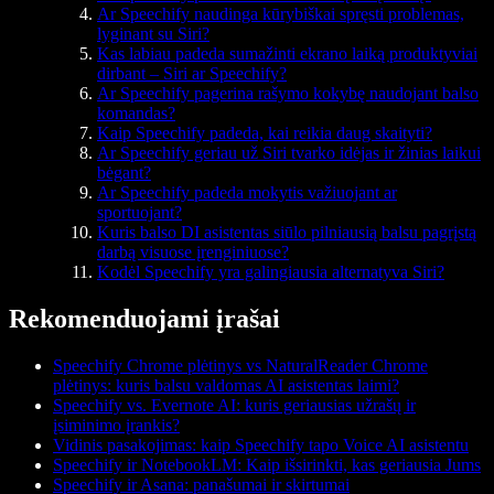
Ar Speechify naudinga kūrybiškai spręsti problemas,
lyginant su Siri?
Kas labiau padeda sumažinti ekrano laiką produktyviai
dirbant – Siri ar Speechify?
Ar Speechify pagerina rašymo kokybę naudojant balso
komandas?
Kaip Speechify padeda, kai reikia daug skaityti?
Ar Speechify geriau už Siri tvarko idėjas ir žinias laikui
bėgant?
Ar Speechify padeda mokytis važiuojant ar
sportuojant?
Kuris balso DI asistentas siūlo pilniausią balsu pagrįstą
darbą visuose įrenginiuose?
Kodėl Speechify yra galingiausia alternatyva Siri?
Rekomenduojami įrašai
Speechify Chrome plėtinys vs NaturalReader Chrome
plėtinys: kuris balsu valdomas AI asistentas laimi?
Speechify vs. Evernote AI: kuris geriausias užrašų ir
įsiminimo įrankis?
Vidinis pasakojimas: kaip Speechify tapo Voice AI asistentu
Speechify ir NotebookLM: Kaip išsirinkti, kas geriausia Jums
Speechify ir Asana: panašumai ir skirtumai