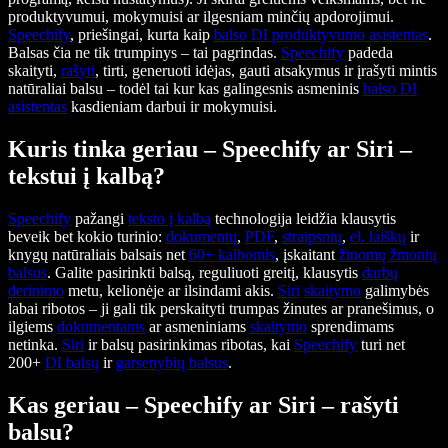
produktyvumui, mokymuisi ar ilgesniam minčių apdorojimui.
Speechify
, priešingai, kurta kaip
balso DI produktyvumo asistentas
.
Balsas čia ne tik trumpinys – tai pagrindas.
Speechify
padeda
skaityti,
rašyti
, tirti, generuoti idėjas, gauti atsakymus ir įrašyti mintis
natūraliai balsu – todėl tai kur kas galingesnis asmeninis
balso DI
asistentas
kasdieniam darbui ir mokymuisi.
Kuris tinka geriau – Speechify ar Siri –
tekstui į kalbą?
Speechify
pažangi
teksto į kalbą
technologija leidžia klausytis
beveik bet kokio turinio:
dokumentų
,
PDF
,
straipsnių
,
el. laiškų
ir
knygų natūraliais balsais net
60+ kalbomis
, įskaitant
žinomų žmonių
balsus
. Galite pasirinkti balsą, reguliuoti greitį, klausytis
darbų
derinimo
metu, kelionėje ar ilsindami akis.
Siri
skaitymo
galimybės
labai ribotos – ji gali tik perskaityti trumpas žinutes ar pranešimus, o
ilgiems
dokumentams
ar asmeniniams
skaitymo
sprendimams
netinka.
Siri
ir balsų pasirinkimas ribotas, kai
Speechify
turi net
200+
DI balsų
ir
garsenybių balsus
.
Kas geriau – Speechify ar Siri – rašyti
balsu?