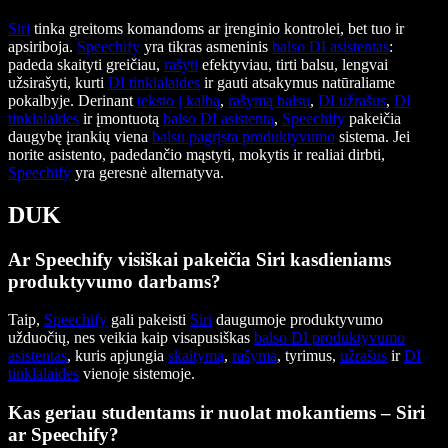
Siri
tinka greitoms komandoms ar įrenginio kontrolei, bet tuo ir
apsiriboja.
Speechify
yra tikras asmeninis
balso DI asistentas
:
padeda skaityti greičiau,
rašyti
efektyviau, tirti balsu, lengvai
užsirašyti, kurti
DI tinklalaides
ir gauti atsakymus natūraliame
pokalbyje. Derinant
teksto į kalbą
,
rašymą balsu
,
DI užrašus
,
DI
tinklalaides
ir įmontuotą
balso DI asistentą
,
Speechify
pakeičia
daugybę įrankių viena
balsu pagrįsta produktyvumo
sistema. Jei
norite asistento, padedančio mąstyti, mokytis ir realiai dirbti,
Speechify
yra geresnė alternatyva.
DUK
Ar Speechify visiškai pakeičia Siri kasdieniams
produktyvumo darbams?
Taip,
Speechify
gali pakeisti
Siri
daugumoje produktyvumo
užduočių, nes veikia kaip visapusiškas
balso DI produktyvumo
asistentas
, kuris apjungia
skaitymą
,
rašymą
, tyrimus,
užrašus
ir
DI
tinklalaides
vienoje sistemoje.
Kas geriau studentams ir nuolat mokantiems – Siri
ar Speechify?