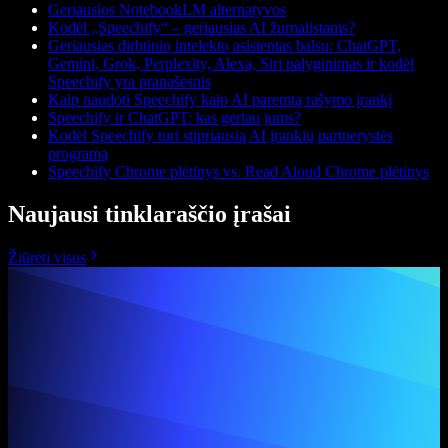
Geriausios NotebookLM alternatyvos
Kodėl „Speechify“ – geriausias AI žurnalistams?
Geriausias dirbtinio intelekto asistentas balsu: ChatGPT,
Gemini, Grok, Perplexity, Alexa, Siri palyginimas ir kodėl
Speechify yra pranašesnis
Kaip naudoti Speechify kaip AI paremtą rašymo įrankį
Speechify ir ChatGPT: kas geriau jums?
Kodėl Speechify turi stipriausią AI įrankių partnerystės
programą
Speechify Chrome plėtinys vs. Read Aloud Chrome plėtinys
Naujausi tinklaraščio įrašai
Žiūrėti visus