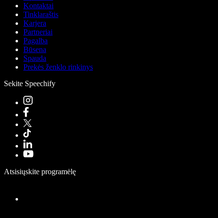
Kontaktai
Tinklaraštis
Karjera
Partneriai
Pagalba
Būsena
Spauda
Prekės ženklo rinkinys
Sekite Speechify
Atsisiųskite programėlę