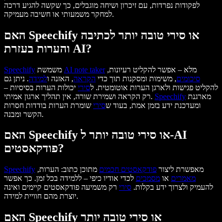
לפקודות נפרדות, עם זיכרון ושיחה מוגבלים, כך שקשה להגיע דרכה
למחקר משמעותי או חשיבה מעמיקה.
האם Speechify או סירי טובה יותר לכתיבה
והערות בעזרת AI?
מלא – אפשר להקליט רעיונות,
AI note taker
משמשת
Speechify
סיכומים
, משימות ומסקנות תוך כדי
הקראה
, האזנה ו
למידה
. ניתן גם
להקליט פגישות ולארגן הערות אוטומטית. ל
סירי
יכולות הערות בסיסיות –
מארגנת
Speechify
רק הקראה ושמירת שורה, אין תהליך ארגון אמיתי.
ומעדכנת ידע בזמן אמת, בעוד ש
סירי
שומרת הערות בודדות חסרות
הקשר ומבנה.
האם Speechify או סירי טובה יותר ל-AI
פודקאסטים?
מאפשרת ליצור
פודקאסטים חכמים
מתוכן כתוב: הערות,
Speechify
מאמרים
או
מסמכים
לכדי אודיו כיפי – ללמידה בכל זמן. כך אפשר
להעמיק ולצרוך ידע בקלות.
סירי
רק משמיעה פודקאסטים קיימים ואינה
יוצרת מהם חוויית למידה.
האם Speechify או סירי טובה יותר