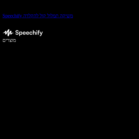
Speechify משיקה תמלול קול להקלדה
לכתוב פי 5 מהר יותר עם הכתבה קולית
מוצרים
למידע נוסף