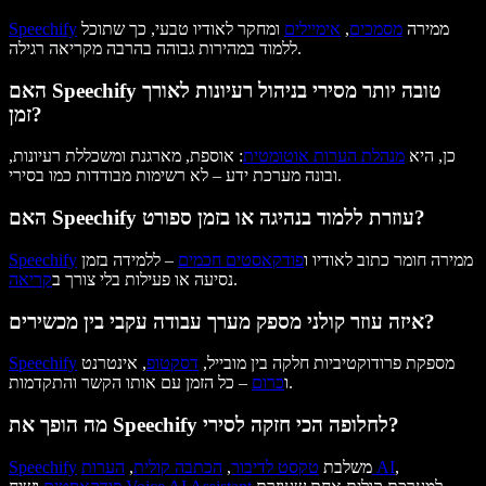
ממירה
מסמכים
,
אימיילים
ומחקר לאודיו טבעי, כך שתוכל
Speechify
ללמוד במהירות גבוהה בהרבה מקריאה רגילה.
האם Speechify טובה יותר מסירי בניהול רעיונות לאורך
זמן?
כן, היא
מנהלת הערות אוטומטית
: אוספת, מארגנת ומשכללת רעיונות,
ובונה מערכת ידע – לא רשימות מבודדות כמו בסירי.
האם Speechify עוזרת ללמוד בנהיגה או בזמן ספורט?
ממירה חומר כתוב לאודיו ו
פודקאסטים חכמים
– ללמידה בזמן
Speechify
.
נסיעה או פעילות בלי צורך ב
קריאה
איזה עוזר קולני מספק מערך עבודה עקבי בין מכשירים?
מספקת פרודוקטיביות חלקה בין מובייל,
דסקטופ
, אינטרנט
Speechify
– כל הזמן עם אותו הקשר והתקדמות.
ו
כרום
מה הופך את Speechify לחלופה הכי חזקה לסירי?
,
הערות AI
משלבת
טקסט לדיבור
,
הכתבה קולית
,
Speechify