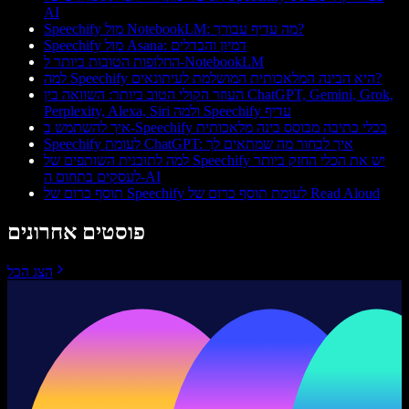
AI
Speechify מול NotebookLM: מה עדיף עבורך?
Speechify מול Asana: דמיון והבדלים
החלופות הטובות ביותר ל-NotebookLM
למה Speechify היא הבינה המלאכותית המושלמת לעיתונאים?
העוזר הקולי הטוב ביותר: השוואה בין ChatGPT, Gemini, Grok,
Perplexity, Alexa, Siri ולמה Speechify עדיף
איך להשתמש ב-Speechify ככלי כתיבה מבוסס בינה מלאכותית
Speechify לעומת ChatGPT: איך לבחור מה שמתאים לך
למה לתוכנית השותפים של Speechify יש את הכלי החזק ביותר
לעסקים בתחום ה-AI
תוסף כרום של Speechify לעומת תוסף כרום של Read Aloud
פוסטים אחרונים
הצג הכל