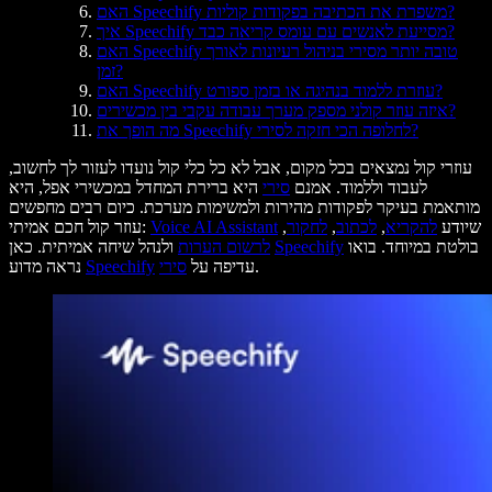
האם Speechify משפרת את הכתיבה בפקודות קוליות?
איך Speechify מסייעת לאנשים עם עומס קריאה כבד?
האם Speechify טובה יותר מסירי בניהול רעיונות לאורך
זמן?
האם Speechify עוזרת ללמוד בנהיגה או בזמן ספורט?
איזה עוזר קולני מספק מערך עבודה עקבי בין מכשירים?
מה הופך את Speechify לחלופה הכי חזקה לסירי?
עוזרי קול נמצאים בכל מקום, אבל לא כל כלי קול נועדו לעזור לך לחשוב,
לעבוד וללמוד. אמנם
סירי
היא ברירת המחדל במכשירי אפל, היא
מותאמת בעיקר לפקודות מהירות ולמשימות מערכת. כיום רבים מחפשים
שיודע
להקריא
,
לכתוב
,
לחקור
,
Voice AI Assistant
עוזר קול חכם אמיתי:
בולטת במיוחד. בואו
Speechify
ולנהל שיחה אמיתית. כאן
לרשום הערות
.
עדיפה על
סירי
Speechify
נראה מדוע