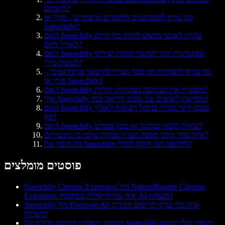
היומיום?
מה עדיף לסטודנטים וללומדים מתמידים – סירי או
Speechify?
האם Speechify עוזרת לאנשי מקצוע להיות בלי ידיים
לאורך היום?
האם Speechify אפקטיבית יותר לסיעור מוחות יצירתי
לעומת סירי?
מה עדיף להפחתת זמן מסך ועדיין להישאר פרודוקטיבי –
סירי או Speechify?
האם Speechify משפרת את הכתיבה בפקודות קוליות?
איך Speechify מסייעת לאנשים עם עומס קריאה כבד?
האם Speechify טובה יותר מסירי בניהול רעיונות לאורך
זמן?
האם Speechify עוזרת ללמוד בנהיגה או בזמן ספורט?
איזה עוזר קולני מספק מערך עבודה עקבי בין מכשירים?
מה הופך את Speechify לחלופה הכי חזקה לסירי?
פוסטים מומלצים
Speechify Chrome Extension מול NaturalReader Chrome
Extension: איזו עוזרת קולית מבוססת AI מנצחת?
Speechify מול Evernote AI: איזה כלי עדיף לרישום וזכירת
הערות?
הסיפור מאחורי המיתוג מחדש של Speechify כעוזר קולי מבוסס