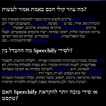
מה עוזר קולי חכם באמת אמור לעשות?
עוזרי קול חכמים
צריכים להציע הרבה מעבר למשימות פשוטות כמו
תזכורות ומזג אוויר, כפי ש
סירי
מציעה.
סטודנטים
, מקצוענים ויוצרי ידע
צריכים
עוזרי קול חכמים
שיקראו טקסטים ארוכים, יאפשרו
כתיבה
,
עריכה והכתבה קולית, יתמכו במחקר, ייצרו סיכומים אוטומטיים, יפעלו
בכל האפליקציות,
אתרים
ומכשירים, יפחיתו זמן מסך ויסייעו
.
Speechify
לפרודוקטיביות – כמו
מה ההבדל בין Speechify לסירי?
סירי
נבנתה כעוזרת מערכתית למשימות קצרות – לשלוח הודעות, להפעיל
אפליקציות, לשנות הגדרות מכשיר. היא נועדה לפעולות מהירות, לא
Voice AI
, לעומתה, היא
Speechify
לתמיכה בלמידה או חשיבה מעמיקה.
Speechify
– קול הוא הבסיס, לא רק קיצור דרך.
Productivity Assistant
מסייעת בהקראה, כתיבה, חיפוש, סיעור מוחות, קבלת תשובות והעברת
רעיונות בקול, ולכן מתאימה באמת לעבודה וללמידה יומיומית.
האם Speechify או סירי טובה יותר להקראת
טקסט?