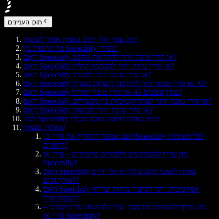
תוכן העניינים
מה עוזר קולי חכם באמת אמור לעשות?
מה ההבדל בין Speechify לסירי?
האם Speechify או סירי טובה יותר להקראת טקסט?
האם Speechify או סירי טובה יותר להכתבה קולית?
האם Speechify או סירי טובה יותר למחקר?
האם Speechify או סירי טובה יותר לכתיבה והערות בעזרת AI?
האם Speechify או סירי טובה יותר ל-AI פודקאסטים?
האם Speechify או סירי טובה יותר לפרודוקטיביות בין מכשירים?
האם Speechify או סירי טובה יותר לנגישות?
למה Speechify היא באמת חלופה טובה מסירי?
שאלות נפוצות
האם אפשר להחליף את סירי ב־Speechify לכל משימות
היומיום?
מה עדיף לסטודנטים וללומדים מתמידים – סירי או
Speechify?
האם Speechify עוזרת לאנשי מקצוע להיות בלי ידיים
לאורך היום?
האם Speechify אפקטיבית יותר לסיעור מוחות יצירתי
לעומת סירי?
מה עדיף להפחתת זמן מסך ועדיין להישאר פרודוקטיבי –
סירי או Speechify?