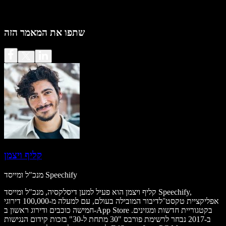
שתפו את המאמר הזה
קליף ויצמן
מנכ"ל ומייסד Speechify
קליף ויצמן הוא פעיל למען דיסלקסיה, מנכ"ל ומייסד Speechify,
אפליקציית טקסט־לדיבור המובילה בעולם, עם למעלה מ-100,000 דירוגי
חמישה כוכבים ודירוג ראשון ב-App Store בקטגוריית חדשות ומגזינים.
ב-2017 נבחר לרשימת פורבס "30 מתחת ל-30" בזכות קידום הנגישות