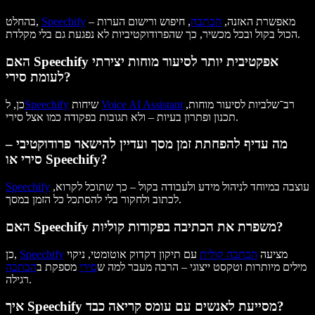
מאפשרת האזנה,
הכתבה
, חיפוש ורישום הערות –
Speechify
בהחלט,
הכול בקול ובכל מכשיר, כך שהפרודוקטיביות לא נפגעת גם בלי מקלדת.
האם Speechify אפקטיבית יותר לסיעור מוחות יצירתי
לעומת סירי?
רב־שלביות לסיעור מוחות,
Voice AI Assistant
שיחות
Speechify
כן, ל
תכנון ופתרון בעיות – ולא תגובות בפקודה כמו אצל סירי.
מה עדיף להפחתת זמן מסך ועדיין להישאר פרודוקטיבי –
סירי או Speechify?
עוצבה במיוחד לניהול מידע ולעבודה בקול – כך שתוכל לקרוא,
Speechify
לכתוב ולחקור בלי להסתכל כל הזמן במסך.
האם Speechify משפרת את הכתיבה בפקודות קוליות?
מציעה
הכתבה קולית
עם תיקון דקדוק אוטומטי, ניקוי
Speechify
כן,
מילים מיותרות וטקסט ייצוגי – הרבה מעבר למה ש
סירי
מספקת ב
הכתבה
רגילה.
איך Speechify מסייעת לאנשים עם עומס קריאה כבד?