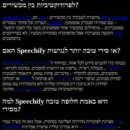
לפרודוקטיביות בין מכשירים?
אנדרואיד
,
iOS
,
מיועדת לעבודה בין מכשירים –
מק
, ווב,
כרום
Speechify
– עם שמירה וסנכרון אוטומטי.
מסמכים
, הערות וכל מהלך נשמרים
ומסונכרנים – מתחילים במכשיר אחד וממשיכים בשני בלי לאבד הקשר.
סירי
תקועה במערכת אפל ומתמקדת בפקודות מכשיר, לא בפרויקטים
מתמשכים.
האם Speechify או סירי טובה יותר לנגישות?
נבנתה כדי להנגיש מידע לכל אחד, במיוחד ל
קשיי קשב וריכוז
,
Speechify
דיסלקציה
, מגבלות ראייה, עייפות או רגישות למסכים. במקום לקרוא –
מקשיבים, במקום להקליד – מדברים; פחות עומס, התאמה לסגנונות
למידה מגוונים, שיפור ריכוז ו
הבנה
.
סירי
לא פותחה ל
נגישות
או תהליכי
למידה; היא נותנת רק פקודות קוליות ולא מתמודדת עם עומס
ומחקר.
ופרודוקטיביות עמוקים,
הקראה
,
כתיבה
למה Speechify היא באמת חלופה טובה
מסירי?
מצוינת לפקודות מהירות ושליטה בסיסית, אבל כאן זה בערך נגמר.
סירי
–
Voice AI Assistant
היא עוזרת קולית אישית אמיתית –
Speechify