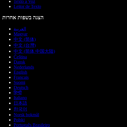
Texto a Voz
Leitor de Texto
הצגה בשפות אחרות
العربية
Magyar
中文 (简体)
中文 (台灣)
中文 (简体 中国大陆)
Čeština
Dansk
Nederlands
English
Français
Suomi
Deutsch
हिन्दी
Italiano
日本語
한국어
Norsk bokmål
Polski
Português Brasileiro