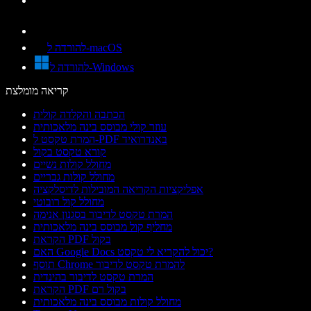
להורדה ל-macOS
להורדה ל-Windows
קריאה מומלצת
הכתבה והקלדה קולית
עוזר קולי מבוסס בינה מלאכותית
המרת טקסט ל-PDF באנדרואיד
קורא טקסט בקול
מחולל קולות נשיים
מחולל קולות גבריים
אפליקציות הקריאה המובילות לדיסלקציה
מחולל קול רובוטי
המרת טקסט לדיבור בסגנון אנימה
מחליף קול מבוסס בינה מלאכותית
הקראת PDF בקול
האם Google Docs יכול להקריא לי טקסט?
תוסף Chrome להמרת טקסט לדיבור
המרת טקסט לדיבור בהינדית
הקראת PDF בקול רם
מחולל קולות מבוסס בינה מלאכותית