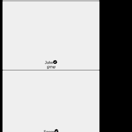
John
שחקן
Snoop