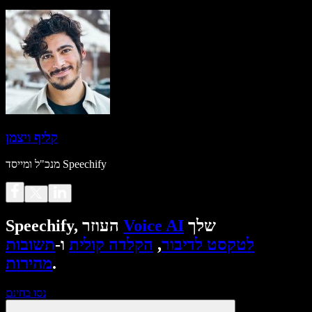
קליף ויצמן
מנכ"ל ומייסד Speechify
שלך
Voice AI
Speechify, העוזר
לטקסט לדיבור
,
הקלדה קולית
ו-
תשובות
.
מהירות
נסו בחינם