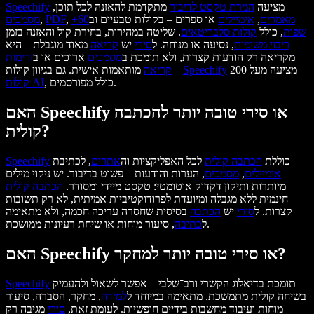
מציעה
המרת טקסט לדיבור
מתקדמת להאזנה לכל תוכן,
Speechify
מאמרים
,
אימיילים
או ספרים – בקולות טבעיים וב
60+
,
PDF
,
מסמכים
שפות
, כולל
קולות סלבריטאים
. שליטה במהירות, בחירת קול והאזנה בזמן
ריבוי משימות
, נסיעה או מנוחה. ל
סירי
יש
קריאה
מאוד מוגבלת – היא
מקריאה רק הודעות קצרות, ולא תומכת ב
מסמכים
ארוכים או ב
זרימות
מציעה מעל 200
Speechify
מותאמות אישית. גם בגיוון קולות –
קריאה
, כולל מפורסמים.
קולות AI
האם Speechify או סירי טובה יותר להכתבה
קולית?
כוללת
הכתבה קולית
לכל האפליקציות וה
אתרים
, לכתיבת
Speechify
אימיילים
,
מסמכים
, הערות והודעות – פשוט בדיבור. יש ניקוי מילים
מיותרות ותיקון דקדוק אוטומטי: טקסט מיידי ומסודר.
הכתבה קולית
חינמית ללא מגבלה ומיועדת לפרודוקטיביות אמיתית, לא רק תשובות
קצרות. ל
סירי
יש
הכתבה
בסיסית שחסרה עריכה חכמה, ולא מתאימה
, סיעור מוחות או שיחת רעיונות ממושכת.
ל
כתיבה
האם Speechify או סירי טובה יותר למחקר?
תומכת בדיאלוג הקשרי ורב־שלבי – אפשר לשאול ולהעמיק
Speechify
בשיחה קולית מתמשכת. מתאימה במיוחד ל
למידה
, מחקר, הסברה, סיעור
מוחות ועיבוד מחשבות בידיים חופשיות. לעומת זאת,
סירי
מגיבה רק