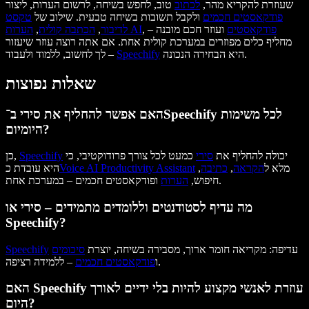
שעוזרת להקריא מהר,
לכתוב
טוב, לחפש בשיחה, לרשום הערות, ליצור
פודקאסטים חכמים
ולקבל תשובות בשיחה טבעית. שילוב של
טקסט
פודקאסטים
ועוזר חכם מובנה –
,
הערות AI
לדיבור
,
הכתבה קולית
,
מחליף כלים מפוזרים במערכת קולית אחת. אם אתה רוצה עוזר שיעזור
היא הבחירה הנכונה.
Speechify
לך לחשוב, ללמוד ולעבוד –
שאלות נפוצות
האם אפשר להחליף את סירי ב־Speechify לכל משימות
היומיום?
יכולה להחליף את
סירי
כמעט לכל צורך פרודוקטיבי, כי
Speechify
כן,
מלא ל
הקראה
,
כתיבה
,
Voice AI Productivity Assistant
היא עובדת כ
ופודקאסטים חכמים – במערכת אחת.
חיפוש,
הערות
מה עדיף לסטודנטים וללומדים מתמידים – סירי או
Speechify?
עדיפה: מקריאה חומר ארוך, מסבירה בשיחה, יוצרת
סיכומים
Speechify
– ללמידה רציפה.
ו
פודקאסטים חכמים
האם Speechify עוזרת לאנשי מקצוע להיות בלי ידיים לאורך
היום?