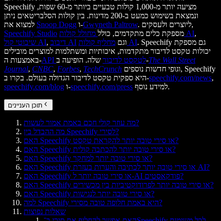
Speechify מציעה יותר מ-1,000 קולות טבעיים ביותר מ-60 שפות,
ונמצאת בשימוש כמעט ב-200 מדינות. בין קולות הסלבריטאים ניתן
. ליוצרים ולעסקים,
Gwyneth Paltrow
ו-
Snoop Dogg
למצוא את
,
מחולל קולות AI
מספקת כלים מתקדמים, כולל
Speechify Studio
. Speechify גם מספקת
מחליף קולות AI
וגם
דיבוב AI
,
שיבוטי קול AI
יכולות טקסט לדיבור מתקדמות, איכותיות ומשתלמות למוצרים מובילים
The Wall Street
שלה. הופיעה ב-
API לטקסט לדיבור
באמצעות ה-
וגופי חדשות נוספים, Speechify
TechCrunch
,
Forbes
,
CNBC
,
Journal
,
speechify.com/news
היא ספקית טקסט לדיבור הגדולה בעולם. בקרו ב-
למידע נוסף.
speechify.com/press
ו-
speechify.com/blog
תוכן העניינים
מה עוזר קולי חכם באמת אמור לעשות?
מה ההבדל בין Speechify לסירי?
האם Speechify או סירי טובה יותר להקראת טקסט?
האם Speechify או סירי טובה יותר להכתבה קולית?
האם Speechify או סירי טובה יותר למחקר?
האם Speechify או סירי טובה יותר לכתיבה והערות בעזרת AI?
האם Speechify או סירי טובה יותר ל-AI פודקאסטים?
האם Speechify או סירי טובה יותר לפרודוקטיביות בין מכשירים?
האם Speechify או סירי טובה יותר לנגישות?
למה Speechify היא באמת חלופה טובה מסירי?
שאלות נפוצות
האם אפשר להחליף את סירי ב־Speechify לכל משימות