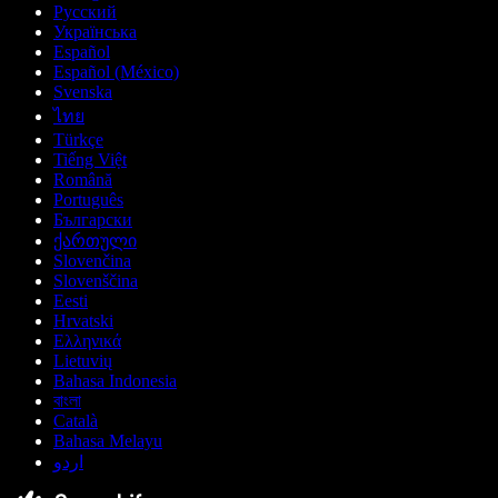
Русский
Українська
Español
Español (México)
Svenska
ไทย
Türkçe
Tiếng Việt
Română
Português
Български
ქართული
Slovenčina
Slovenščina
Eesti
Hrvatski
Ελληνικά
Lietuvių
Bahasa Indonesia
বাংলা
Català
Bahasa Melayu
اردو