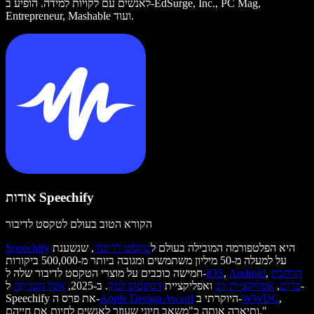
לאנשים עם לקויות למידה. הופיע ב-EdSurge, Inc., PC Mag,
Entrepreneur, Mashable ועוד.
אודות Speechify
הקורא הטוב בעולם לטקסט לדיבור
היא הפלטפורמה המובילה בעולם ל
טקסט לדיבור
, שנשענת
Speechify
על למעלה מ-50 מיליון משתמשים ומגובה ביותר מ-500,000 ביקורות
הרחבת
,
Android
,
iOS
חמישה כוכבים על מוצרי הטקסט לדיבור שלה ל-
כרום
,
אפליקציית ווב
ואפליקציית
דסקטופ למק
. ב-2025,
אפל העניקה
ל-
,
WWDC
היוקרתי ב-
Apple Design Award
Speechify את פרס ה-
ותיארה אותה כ"משאב חיוני שעוזר לאנשים לחיות את חייהם."