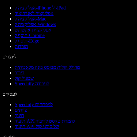
אפליקציה ל-iPhone ול-iPad
אפליקציה לאנדרואיד
אפליקציה ל-Mac
אפליקציה ל-Windows
אפליקציית אינטרנט
תוסף ל-Chrome
תוסף ל-Edge
הורדות
ליוצרים
מחולל קולות מבוסס בינה מלאכותית
דיבוב
שכפול קול
Speechify לעבודה
לעסקים
Speechify למפתחים
צוותים
חינוך
תיעוד API להמרת טקסט לדיבור
תיעוד API של סוכני קול
החברה