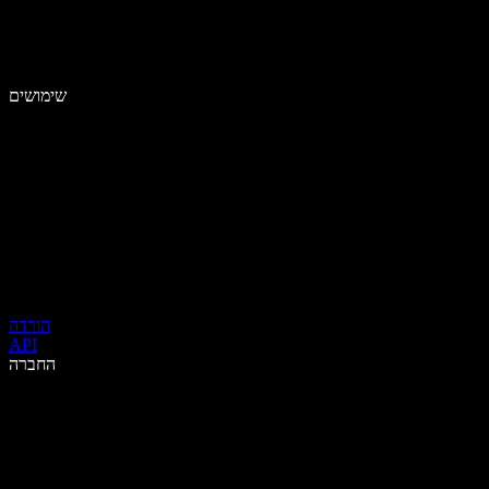
שימושים
הורדה
API
החברה