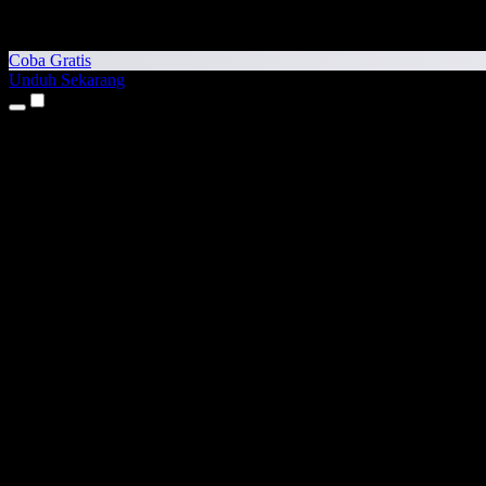
Coba Gratis
Unduh Sekarang
Produk
Teks ke Suara
Aplikasi iPhone & iPad
Aplikasi Android
Ekstensi Chrome
Ekstensi Edge
Aplikasi Web
Aplikasi Mac
Aplikasi Windows