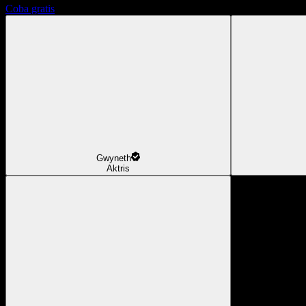
Coba gratis
Gwyneth
Aktris