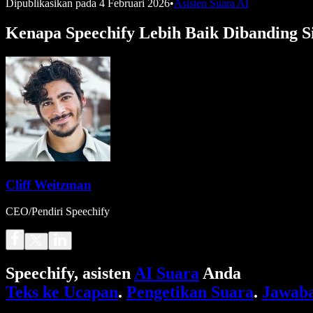
Dipublikasikan pada
4 Februari 2026
•
Asisten Suara AI
Kenapa Speechify Lebih Baik Dibanding Si
Cliff Weitzman
CEO/Pendiri Speechify
Speechify, asisten
AI Suara
Anda
Teks ke Ucapan
.
Pengetikan Suara
.
Jawaba