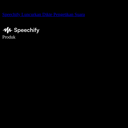
Speechify Luncurkan Dikte Pengetikan Suara
Menulis 5× lebih cepat dengan dikte suara
Produk
Pelajari lebih lanjut