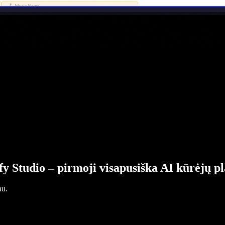
fy Studio – pirmoji visapusiška AI kūrėjų p
au.