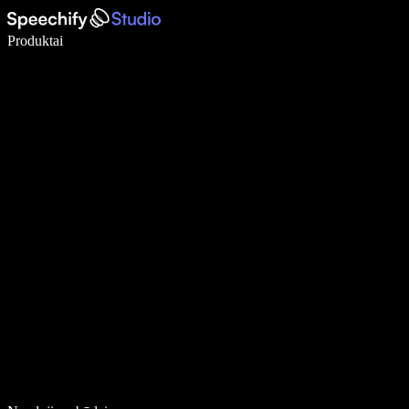
Rašykite 5× greičiau naudodami diktavimą balsu
Produktai
Sužinokite daugiau