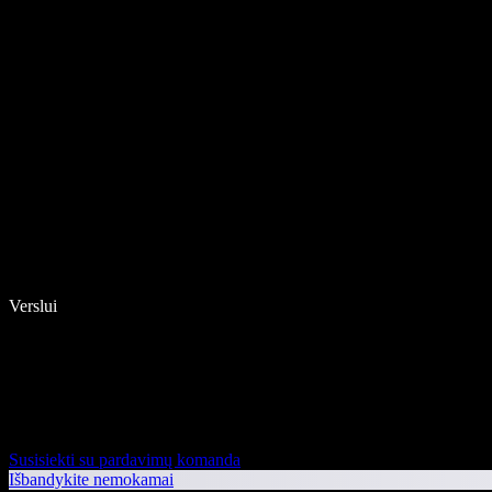
Verslui
Susisiekti su pardavimų komanda
Išbandykite nemokamai