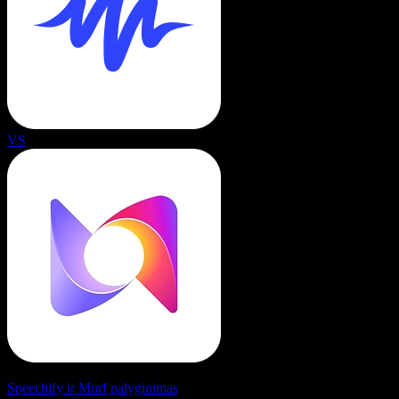
VS
Speechify ir Murf palyginimas