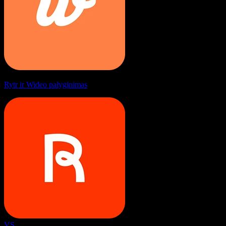
Rytr ir Wideo palyginimas
VS