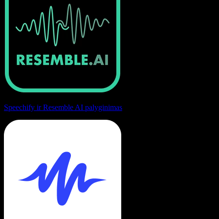
Speechify ir Resemble AI palyginimas