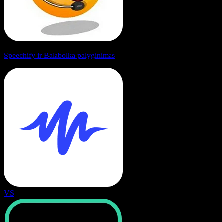
Speechify ir Balabolka palyginimas
VS