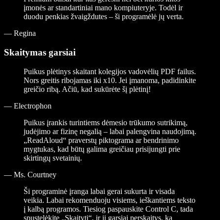
įmonės ar standartiniai mano kompiuteryje. Todėl ir
duodu penkias žvaigždutes – ši programėlė jų verta.
—
Regina
Skaitymas garsiai
Puikus plėtinys skaitant kolegijos vadovėlių PDF failus.
Nors greitis ribojamas iki x10. Jei įmanoma, padidinkite
greičio ribą. Ačiū, kad sukūrėte šį plėtinį!
—
Electrophon
Puikus įrankis turintiems dėmesio trūkumo sutrikimą,
judėjimo ar fizinę negalią – labai palengvina naudojimą.
„ReadAloud“ praverstų piktograma ar bendrinimo
mygtukas, kad būtų galima greičiau prisijungti prie
skirtingų svetainių.
—
Ms. Courtney
Ši programinė įranga labai gerai sukurta ir visada
veikia. Labai rekomenduoju visiems, ieškantiems teksto
į kalbą programos. Tiesiog paspauskite Control C, tada
spustelėkite „Skaityti“, ir ji garsiai perskaitys, ką