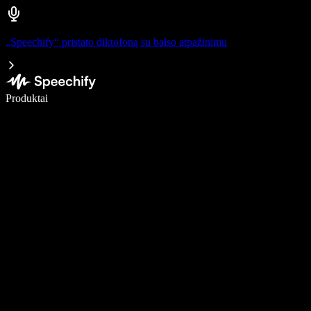
„Speechify“ pristato diktofoną su balso atpažinimu
Rašykite 5× greičiau naudodami diktavimą balsu
Produktai
Sužinokite daugiau