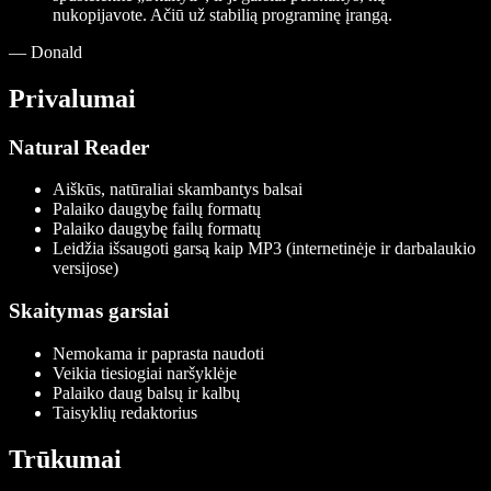
nukopijavote. Ačiū už stabilią programinę įrangą.
—
Donald
Privalumai
Natural Reader
Aiškūs, natūraliai skambantys balsai
Palaiko daugybę failų formatų
Palaiko daugybę failų formatų
Leidžia išsaugoti garsą kaip MP3 (internetinėje ir darbalaukio
versijose)
Skaitymas garsiai
Nemokama ir paprasta naudoti
Veikia tiesiogiai naršyklėje
Palaiko daug balsų ir kalbų
Taisyklių redaktorius
Trūkumai