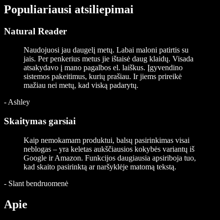
Populiariausi atsiliepimai
Natural Reader
Naudojuosi jau daugelį metų. Labai maloni patirtis su
jais. Per penkerius metus jie ištaisė daug klaidų. Visada
atsakydavo į mano pagalbos el. laiškus. Įgyvendino
sistemos pakeitimus, kurių prašiau. Ir jiems prireikė
mažiau nei metų, kad viską padarytų.
-
Ashley
Skaitymas garsiai
Kaip nemokamam produktui, balsų pasirinkimas visai
neblogas – yra keletas aukščiausios kokybės variantų iš
Google ir Amazon. Funkcijos daugiausia apsiriboja tuo,
kad skaito pasirinktą ar naršyklėje matomą tekstą.
-
Slant bendruomenė
Apie