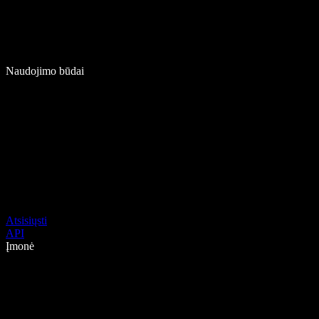
Naudojimo būdai
Atsisiųsti
API
Įmonė