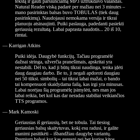
tekstą ir gauti parsiunčiamą MP3 užtrukdavo valandas.
Natural Reader viską padarė per mažiau nei 3 minutes –
mano pasirinktas balsas buvo TOBULAS (tiek daug
pasirinkimų). Naudojausi nemokama versija ir tikrai
planuoju atsinaujinti. Puiki paslauga, padedanti pasiekti
geriausią rezultatą. Labai paprasta naudotis... 20 iš 10,
rimtai.
—
Karrigan Atkins
Puiki idėja. Daugybė funkcijų. Tačiau programėlė
dažnai stringa, užverčia pranešimais, apskritai yra
nestabili. Dėl to, kad ji būtų tikrai naudinga, tenka įdėti
daug daugiau darbo. Be to, ji negali apdoroti daugiau
nei 50 tūkst. simbolių – tai tikrai labai mažai, o bando
tai kompensuoti skaidydama failą, kas irgi yra minusas.
Labai norėjau šią programėlę įsimylėti, nes man jos
labai reikia, bet kol kas dar neradau stabiliai veikiančios
TTS programos.
—
Mark Kamoski
Geriausias iš geriausių, bet ne tobula. Tai tiesiog
geriausias balsų skaitytuvas, kokį esu radusi, ir galite
manimi pasitikėti – išbandžiau daugybę variantų.
Premium balsai kur kas geresni nei bet kurios kitos