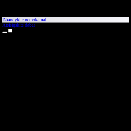
Išbandykite nemokamai
Atsisiųskite dabar
Produktai
Teksto skaitymas balsu
iPhone ir iPad programėlės
Android programėlė
Chrome plėtinys
Edge plėtinys
Interneto programėlė
Mac programėlė
Windows programėlė