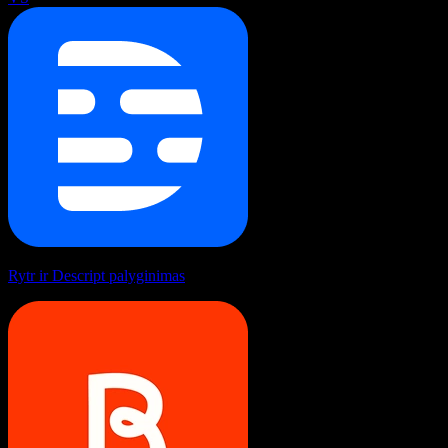
Rytr ir Descript palyginimas