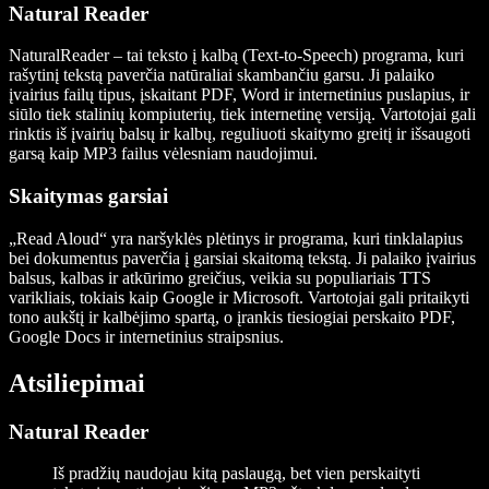
Natural Reader
NaturalReader – tai teksto į kalbą (Text-to-Speech) programa, kuri
rašytinį tekstą paverčia natūraliai skambančiu garsu. Ji palaiko
įvairius failų tipus, įskaitant PDF, Word ir internetinius puslapius, ir
siūlo tiek stalinių kompiuterių, tiek internetinę versiją. Vartotojai gali
rinktis iš įvairių balsų ir kalbų, reguliuoti skaitymo greitį ir išsaugoti
garsą kaip MP3 failus vėlesniam naudojimui.
Skaitymas garsiai
„Read Aloud“ yra naršyklės plėtinys ir programa, kuri tinklalapius
bei dokumentus paverčia į garsiai skaitomą tekstą. Ji palaiko įvairius
balsus, kalbas ir atkūrimo greičius, veikia su populiariais TTS
varikliais, tokiais kaip Google ir Microsoft. Vartotojai gali pritaikyti
tono aukštį ir kalbėjimo spartą, o įrankis tiesiogiai perskaito PDF,
Google Docs ir internetinius straipsnius.
Atsiliepimai
Natural Reader
Iš pradžių naudojau kitą paslaugą, bet vien perskaityti