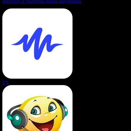
Speechify ir Skaitymas garsiai palyginimas
VS