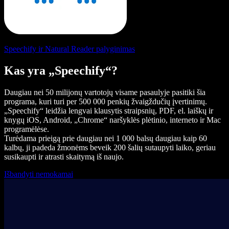
Speechify ir Natural Reader palyginimas
Kas yra „Speechify“?
Daugiau nei 50 milijonų vartotojų visame pasaulyje pasitiki šia
programa, kuri turi per 500 000 penkių žvaigždučių įvertinimų.
„Speechify“ leidžia lengvai klausytis straipsnių, PDF, el. laiškų ir
knygų iOS, Android, „Chrome“ naršyklės plėtinio, interneto ir Mac
programėlėse.
Turėdama prieigą prie daugiau nei 1 000 balsų daugiau kaip 60
kalbų, ji padeda žmonėms beveik 200 šalių sutaupyti laiko, geriau
susikaupti ir atrasti skaitymą iš naujo.
Išbandyti nemokamai