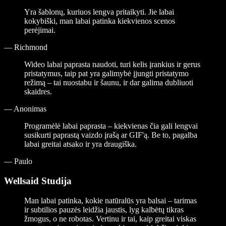
Yra šablonų, kuriuos lengva pritaikyti. Jie labai
kokybiški, man labai patinka kiekvienos scenos
perėjimai.
—
Richmond
Wideo labai paprasta naudoti, turi kelis įrankius ir gerus
pristatymus, taip pat yra galimybė įjungti pristatymo
režimą – tai nuostabu ir šaunu, ir dar galima dubliuoti
skaidres.
—
Anonimas
Programėlė labai paprasta – kiekvienas čia gali lengvai
susikurti paprastą vaizdo įrašą ar GIF'ą. Be to, pagalba
labai greitai atsako ir yra draugiška.
—
Paulo
Wellsaid Studija
Man labai patinka, kokie natūralūs yra balsai – tarimas
ir subtilios pauzės leidžia jaustis, lyg kalbėtų tikras
žmogus, o ne robotas. Vertinu ir tai, kaip greitai viskas