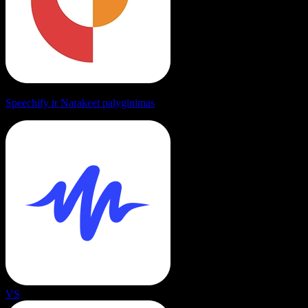
Speechify ir Narakeet palyginimas
VS