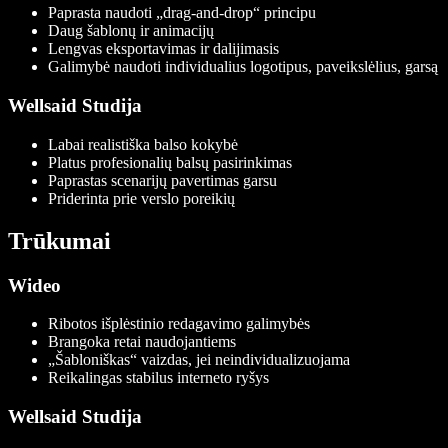
Paprasta naudoti „drag-and-drop“ principu
Daug šablonų ir animacijų
Lengvas eksportavimas ir dalijimasis
Galimybė naudoti individualius logotipus, paveikslėlius, garsą
Wellsaid Studija
Labai realistiška balso kokybė
Platus profesionalių balsų pasirinkimas
Paprastas scenarijų pavertimas garsu
Priderinta prie verslo poreikių
Trūkumai
Wideo
Ribotos išplėstinio redagavimo galimybės
Brangoka retai naudojantiems
„Šabloniškas“ vaizdas, jei neindividualizuojama
Reikalingas stabilus interneto ryšys
Wellsaid Studija