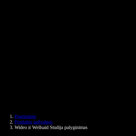
Tinklaraštis
Teksto skaitymo balsu Chrome plėtinys
Naujienos
Ar Google Docs gali skaityti garsiai
Kontaktai
Kaip klausytis PDF garsiai
Karjera
Google teksto skaitymas balsu
Pagalbos centras
PDF į garso failą keitiklis
Kainos
AI balso generatorius
Vartotojų istorijos
Google Docs skaitymas balsu
B2B sėkmės istorijos
Dirbtinio intelekto balso keitiklis
Atsiliepimai
Programėlės, kurios garsiai skaito tekstą
Spauda
Skaityk man
Teksto skaitymo balsu įrankis
Verslui
Speechify verslui ir mokykloms
Speechify Work
Speechify DSA
SIMBA balso agentai
Pagrindinis
Speechify kūrėjams
Produktų apžvalgos
Wideo ir Wellsaid Studija palyginimas