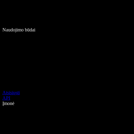
Naudojimo būdai
Atsisiųsti
API
Įmonė