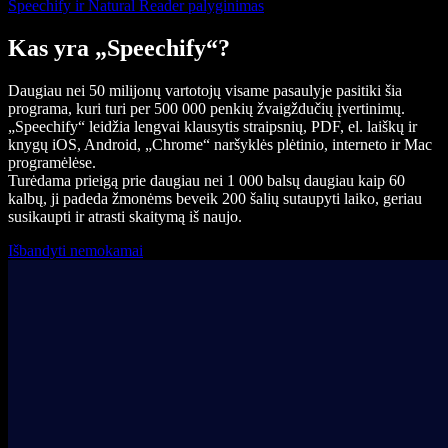
Speechify ir Natural Reader palyginimas
Kas yra „Speechify“?
Daugiau nei 50 milijonų vartotojų visame pasaulyje pasitiki šia
programa, kuri turi per 500 000 penkių žvaigždučių įvertinimų.
„Speechify“ leidžia lengvai klausytis straipsnių, PDF, el. laiškų ir
knygų iOS, Android, „Chrome“ naršyklės plėtinio, interneto ir Mac
programėlėse.
Turėdama prieigą prie daugiau nei 1 000 balsų daugiau kaip 60
kalbų, ji padeda žmonėms beveik 200 šalių sutaupyti laiko, geriau
susikaupti ir atrasti skaitymą iš naujo.
Išbandyti nemokamai