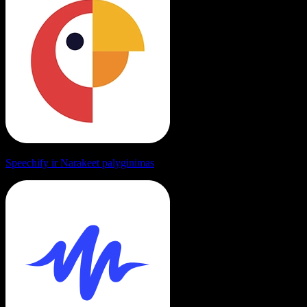
Speechify ir Narakeet palyginimas