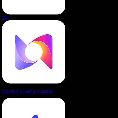
VS
Speechify ir Murf palyginimas