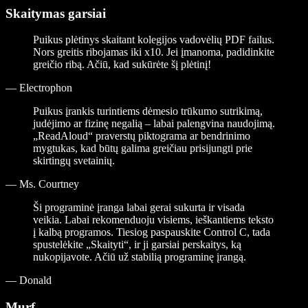
Skaitymas garsiai
Puikus plėtinys skaitant kolegijos vadovėlių PDF failus.
Nors greitis ribojamas iki x10. Jei įmanoma, padidinkite
greičio ribą. Ačiū, kad sukūrėte šį plėtinį!
—
Electrophon
Puikus įrankis turintiems dėmesio trūkumo sutrikimą,
judėjimo ar fizinę negalią – labai palengvina naudojimą.
„ReadAloud“ praverstų piktograma ar bendrinimo
mygtukas, kad būtų galima greičiau prisijungti prie
skirtingų svetainių.
—
Ms. Courtney
Ši programinė įranga labai gerai sukurta ir visada
veikia. Labai rekomenduoju visiems, ieškantiems teksto
į kalbą programos. Tiesiog paspauskite Control C, tada
spustelėkite „Skaityti“, ir ji garsiai perskaitys, ką
nukopijavote. Ačiū už stabilią programinę įrangą.
—
Donald
Murf