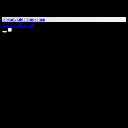
Išbandykite nemokamai
Atsisiųskite dabar
Produktai
Teksto skaitymas balsu
iPhone ir iPad programėlės
Android programėlė
Chrome plėtinys
Edge plėtinys
Interneto programėlė
Mac programėlė
Windows programėlė