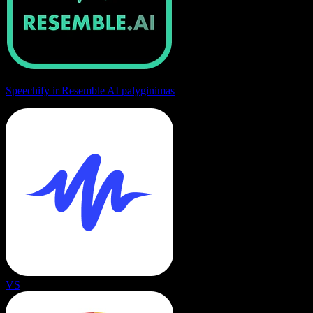
Speechify ir Resemble AI palyginimas
VS