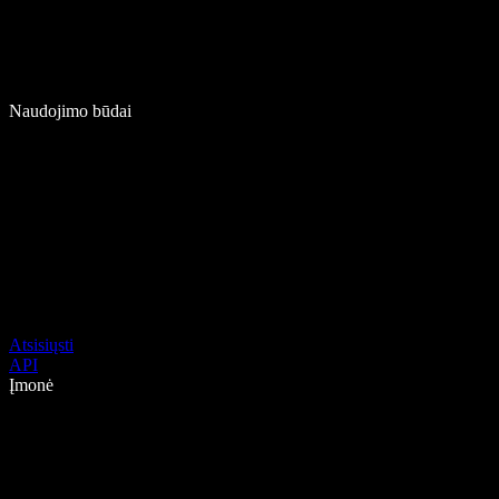
Naudojimo būdai
Atsisiųsti
API
Įmonė