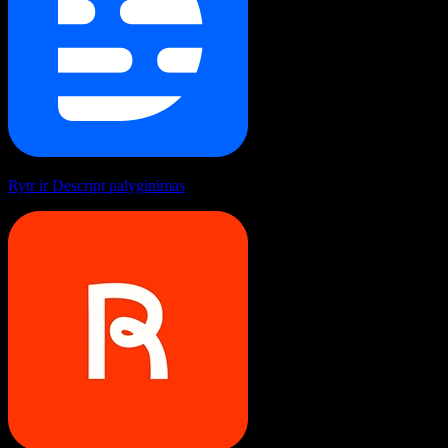
Rytr ir Descript palyginimas