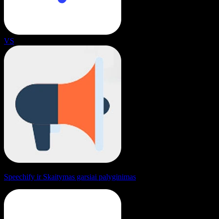
VS
Speechify ir Skaitymas garsiai palyginimas