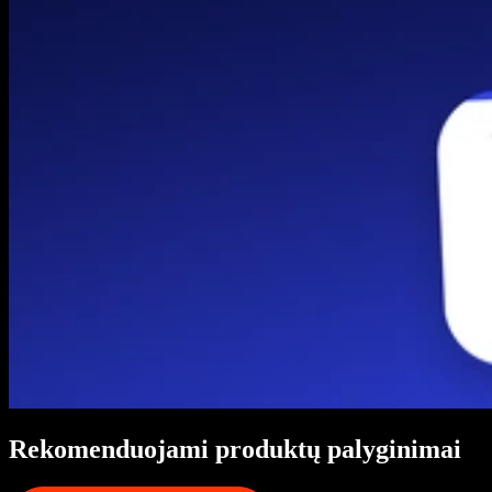
Rekomenduojami produktų palyginimai