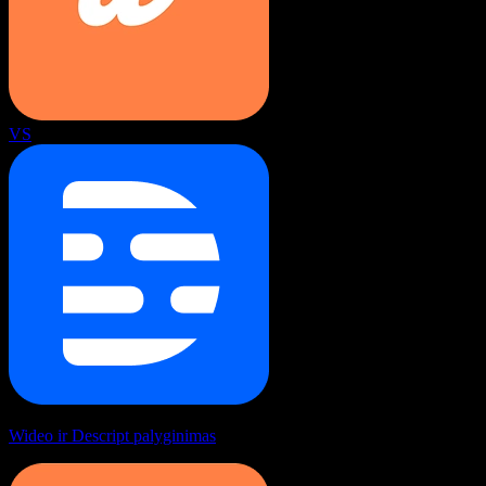
VS
Wideo ir Descript palyginimas