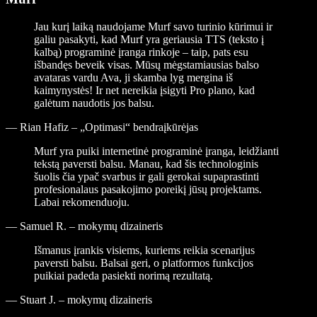
Jau kurį laiką naudojame Murf savo turinio kūrimui ir
galiu pasakyti, kad Murf yra geriausia TTS (teksto į
kalbą) programinė įranga rinkoje – taip, pats esu
išbandęs beveik visas. Mūsų mėgstamiausias balso
avataras vardu Ava, ji skamba lyg mergina iš
kaimynystės! Ir net nereikia įsigyti Pro plano, kad
galėtum naudotis jos balsu.
—
Rian Hafiz – „Optimasi“ bendraįkūrėjas
Murf yra puiki internetinė programinė įranga, leidžianti
tekstą paversti balsu. Manau, kad šis technologinis
šuolis čia ypač svarbus ir gali gerokai supaprastinti
profesionalaus pasakojimo poreikį jūsų projektams.
Labai rekomenduoju.
—
Samuel R. – mokymų dizaineris
Išmanus įrankis visiems, kuriems reikia scenarijus
paversti balsu. Balsai geri, o platformos funkcijos
puikiai padeda pasiekti norimą rezultatą.
—
Stuart J. – mokymų dizaineris