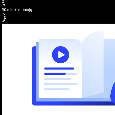
50 mln.+ vartotojų