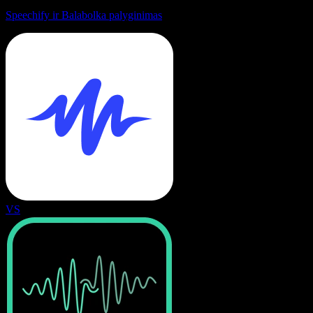
Speechify ir Balabolka palyginimas
VS