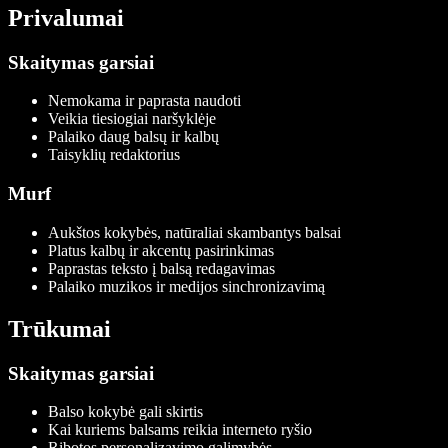
Privalumai
Skaitymas garsiai
Nemokama ir paprasta naudoti
Veikia tiesiogiai naršyklėje
Palaiko daug balsų ir kalbų
Taisyklių redaktorius
Murf
Aukštos kokybės, natūraliai skambantys balsai
Platus kalbų ir akcentų pasirinkimas
Paprastas teksto į balsą redagavimas
Palaiko muzikos ir medijos sinchronizavimą
Trūkumai
Skaitymas garsiai
Balso kokybė gali skirtis
Kai kuriems balsams reikia interneto ryšio
Ribotos personalizavimo galimybės