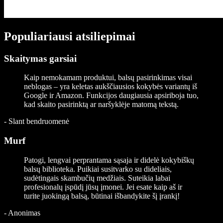
Populiariausi atsiliepimai
Skaitymas garsiai
Kaip nemokamam produktui, balsų pasirinkimas visai
neblogas – yra keletas aukščiausios kokybės variantų iš
Google ir Amazon. Funkcijos daugiausia apsiriboja tuo,
kad skaito pasirinktą ar naršyklėje matomą tekstą.
-
Slant bendruomenė
Murf
Patogi, lengvai perprantama sąsaja ir didelė kokybiškų
balsų biblioteka. Puikiai susitvarko su dideliais,
sudėtingais skambučių medžiais. Suteikia labai
profesionalų įspūdį jūsų įmonei. Jei esate kaip aš ir
turite juokingą balsą, būtinai išbandykite šį įrankį!
-
Anonimas