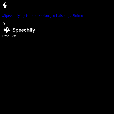
„Speechify“ pristato diktofoną su balso atpažinimu
Rašykite 5× greičiau naudodami diktavimą balsu
Produktai
Sužinokite daugiau