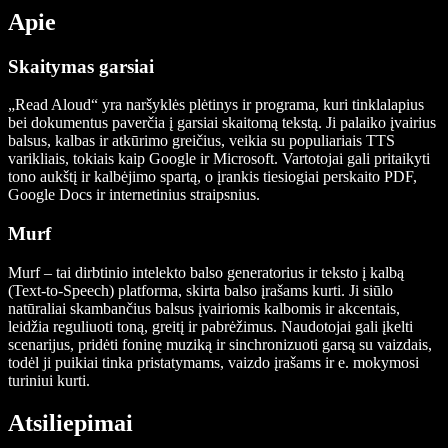
Apie
Skaitymas garsiai
„Read Aloud“ yra naršyklės plėtinys ir programa, kuri tinklalapius
bei dokumentus paverčia į garsiai skaitomą tekstą. Ji palaiko įvairius
balsus, kalbas ir atkūrimo greičius, veikia su populiariais TTS
varikliais, tokiais kaip Google ir Microsoft. Vartotojai gali pritaikyti
tono aukštį ir kalbėjimo spartą, o įrankis tiesiogiai perskaito PDF,
Google Docs ir internetinius straipsnius.
Murf
Murf – tai dirbtinio intelekto balso generatorius ir teksto į kalbą
(Text-to-Speech) platforma, skirta balso įrašams kurti. Ji siūlo
natūraliai skambančius balsus įvairiomis kalbomis ir akcentais,
leidžia reguliuoti toną, greitį ir pabrėžimus. Naudotojai gali įkelti
scenarijus, pridėti foninę muziką ir sinchronizuoti garsą su vaizdais,
todėl ji puikiai tinka pristatymams, vaizdo įrašams ir e. mokymosi
turiniui kurti.
Atsiliepimai