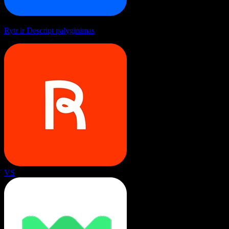
Rytr ir Descript palyginimas
VS