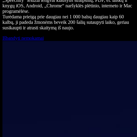
„Speechify“ leidžia lengvai klausytis straipsnių, PDF, el. laiškų ir
knygų iOS, Android, „Chrome“ naršyklės plėtinio, interneto ir Mac
programėlėse.
Turėdama prieigą prie daugiau nei 1 000 balsų daugiau kaip 60
kalbų, ji padeda žmonėms beveik 200 šalių sutaupyti laiko, geriau
susikaupti ir atrasti skaitymą iš naujo.
Išbandyti nemokamai