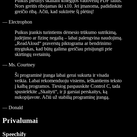
Puikus plėtinys skaitant kolegijos vadovėlių PDF failus.
Nors greitis ribojamas iki x10. Jei įmanoma, padidinkite
greičio ribą. Ačiū, kad sukūrėte šį plėtinį!
—
Electrophon
Puikus įrankis turintiems dėmesio trūkumo sutrikimą,
judėjimo ar fizinę negalią – labai palengvina naudojimą.
„ReadAloud“ praverstų piktograma ar bendrinimo
mygtukas, kad būtų galima greičiau prisijungti prie
skirtingų svetainių.
—
Ms. Courtney
Ši programinė įranga labai gerai sukurta ir visada
veikia. Labai rekomenduoju visiems, ieškantiems teksto
į kalbą programos. Tiesiog paspauskite Control C, tada
spustelėkite „Skaityti“, ir ji garsiai perskaitys, ką
nukopijavote. Ačiū už stabilią programinę įrangą.
—
Donald
Privalumai
Speechify