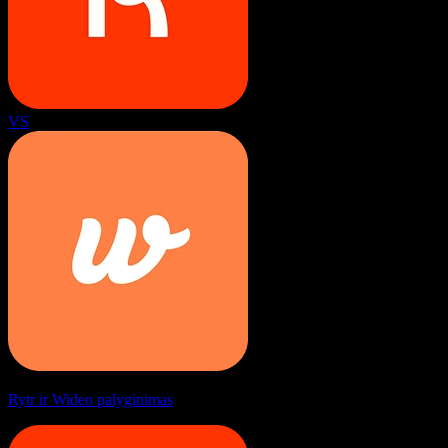
VS
Rytr ir Wideo palyginimas