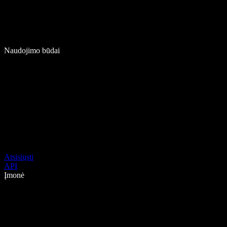
Naudojimo būdai
Atsisiųsti
API
Įmonė