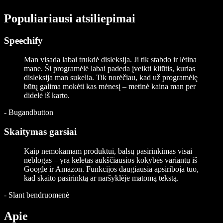
Populiariausi atsiliepimai
Speechify
Man visada labai trukdė disleksija. Ji tik stabdo ir lėtina
mane. Ši programėlė labai padeda įveikti kliūtis, kurias
disleksija man sukelia. Tik norėčiau, kad už programėlę
būtų galima mokėti kas mėnesį – metinė kaina man per
didelė iš karto.
-
Bugandbutton
Skaitymas garsiai
Kaip nemokamam produktui, balsų pasirinkimas visai
neblogas – yra keletas aukščiausios kokybės variantų iš
Google ir Amazon. Funkcijos daugiausia apsiriboja tuo,
kad skaito pasirinktą ar naršyklėje matomą tekstą.
-
Slant bendruomenė
Apie