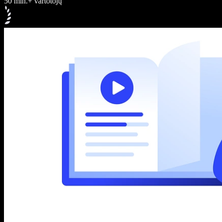
50 mln.+ vartotojų