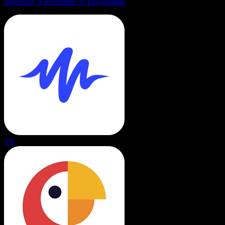
Speechify ir Resemble AI palyginimas
VS