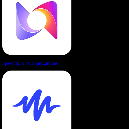
Speechify ir Murf palyginimas