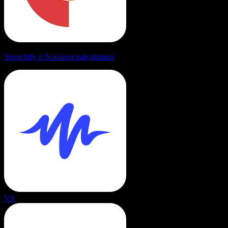
Speechify ir Narakeet palyginimas
VS