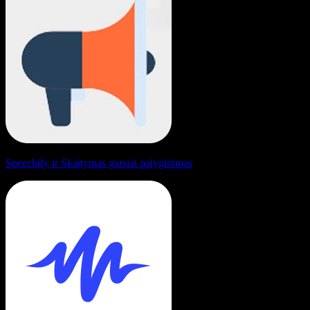
Speechify ir Skaitymas garsiai palyginimas