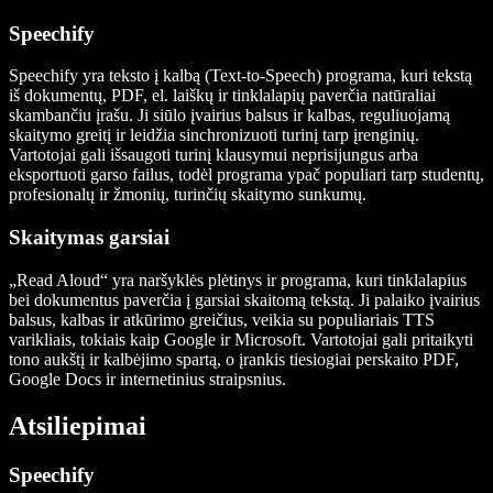
Speechify
Speechify yra teksto į kalbą (Text-to-Speech) programa, kuri tekstą
iš dokumentų, PDF, el. laiškų ir tinklalapių paverčia natūraliai
skambančiu įrašu. Ji siūlo įvairius balsus ir kalbas, reguliuojamą
skaitymo greitį ir leidžia sinchronizuoti turinį tarp įrenginių.
Vartotojai gali išsaugoti turinį klausymui neprisijungus arba
eksportuoti garso failus, todėl programa ypač populiari tarp studentų,
profesionalų ir žmonių, turinčių skaitymo sunkumų.
Skaitymas garsiai
„Read Aloud“ yra naršyklės plėtinys ir programa, kuri tinklalapius
bei dokumentus paverčia į garsiai skaitomą tekstą. Ji palaiko įvairius
balsus, kalbas ir atkūrimo greičius, veikia su populiariais TTS
varikliais, tokiais kaip Google ir Microsoft. Vartotojai gali pritaikyti
tono aukštį ir kalbėjimo spartą, o įrankis tiesiogiai perskaito PDF,
Google Docs ir internetinius straipsnius.
Atsiliepimai
Speechify