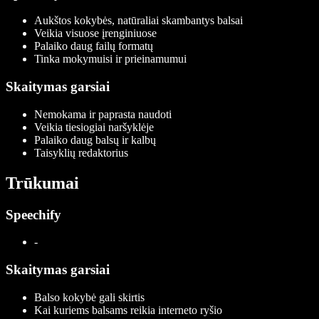
Aukštos kokybės, natūraliai skambantys balsai
Veikia visuose įrenginiuose
Palaiko daug failų formatų
Tinka mokymuisi ir prieinamumui
Skaitymas garsiai
Nemokama ir paprasta naudoti
Veikia tiesiogiai naršyklėje
Palaiko daug balsų ir kalbų
Taisyklių redaktorius
Trūkumai
Speechify
-
Skaitymas garsiai
Balso kokybė gali skirtis
Kai kuriems balsams reikia interneto ryšio