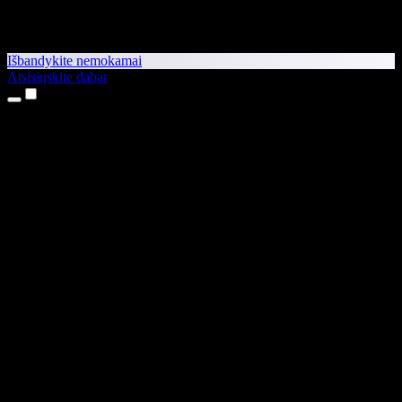
Išbandykite nemokamai
Atsisiųskite dabar
Produktai
Teksto skaitymas balsu
iPhone ir iPad programėlės
Android programėlė
Chrome plėtinys
Edge plėtinys
Interneto programėlė
Mac programėlė
Windows programėlė