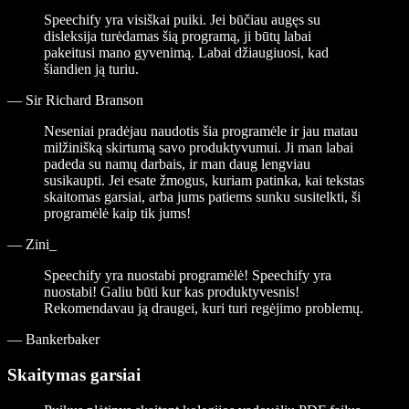
Speechify yra visiškai puiki. Jei būčiau augęs su
disleksija turėdamas šią programą, ji būtų labai
pakeitusi mano gyvenimą. Labai džiaugiuosi, kad
šiandien ją turiu.
—
Sir Richard Branson
Neseniai pradėjau naudotis šia programėle ir jau matau
milžinišką skirtumą savo produktyvumui. Ji man labai
padeda su namų darbais, ir man daug lengviau
susikaupti. Jei esate žmogus, kuriam patinka, kai tekstas
skaitomas garsiai, arba jums patiems sunku susitelkti, ši
programėlė kaip tik jums!
—
Zini_
Speechify yra nuostabi programėlė! Speechify yra
nuostabi! Galiu būti kur kas produktyvesnis!
Rekomendavau ją draugei, kuri turi regėjimo problemų.
—
Bankerbaker
Skaitymas garsiai