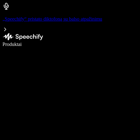
„Speechify“ pristato diktofoną su balso atpažinimu
Rašykite 5× greičiau naudodami diktavimą balsu
Produktai
Sužinokite daugiau