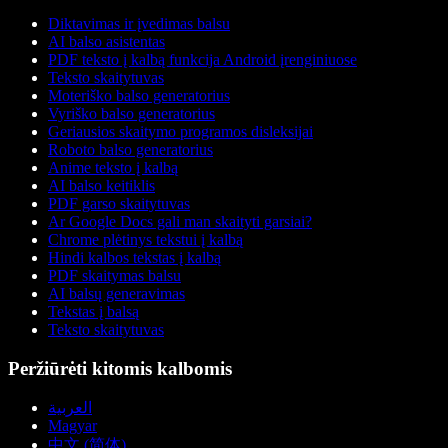
Diktavimas ir įvedimas balsu
AI balso asistentas
PDF teksto į kalbą funkcija Android įrenginiuose
Teksto skaitytuvas
Moteriško balso generatorius
Vyriško balso generatorius
Geriausios skaitymo programos disleksijai
Roboto balso generatorius
Anime teksto į kalbą
AI balso keitiklis
PDF garso skaitytuvas
Ar Google Docs gali man skaityti garsiai?
Chrome plėtinys tekstui į kalbą
Hindi kalbos tekstas į kalbą
PDF skaitymas balsu
AI balsų generavimas
Tekstas į balsą
Teksto skaitytuvas
Peržiūrėti kitomis kalbomis
العربية
Magyar
中文 (简体)