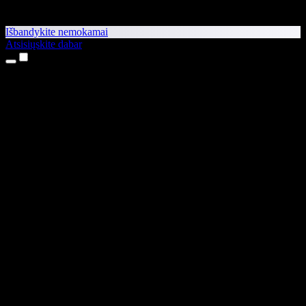
Išbandykite nemokamai
Atsisiųskite dabar
Produktai
Teksto skaitymas balsu
iPhone ir iPad programėlės
Android programėlė
Chrome plėtinys
Edge plėtinys
Interneto programėlė
Mac programėlė
Windows programėlė
AI balso generatorius
Įgarsinimas
Dubliavimas
Balso klonavimas