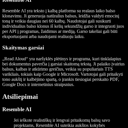
Resemble AI yra teksto į kalbą platforma su realaus laiko balso
klonavimu. Ji generuoja natūralius balsus, leidžia valdyti emocinį
toną ir veikia daugiau nei 60 kalbų. Naudotojai gali susikurti
individualius balso klonus iš kelių sekundžių garso ir integruoti juos
per API į programas, žaidimus ar mediją. Garso takeliai gali būti
eksportuojami arba naudojami realiuoju laiku.
Skaitymas garsiai
„Read Aloud“ yra naršyklės plėtinys ir programa, kuri tinklalapius
bei dokumentus paverčia į garsiai skaitomą tekstą. Ji palaiko įvairius
balsus, kalbas ir atkūrimo greičius, veikia su populiariais TTS
varikliais, tokiais kaip Google ir Microsoft. Vartotojai gali pritaikyti
tono aukštį ir kalbėjimo spartą, o įrankis tiesiogiai perskaito PDF,
Google Docs ir internetinius straipsnius.
Atsiliepimai
Resemble AI
Jei ieškote realistiškų ir lengvai pritaikomų balsų savo
projektams, Resemble AI suteikia aukštos kokybės