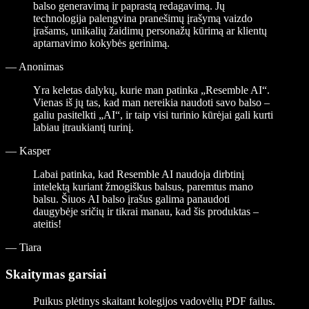
balso generavimą ir paprastą redagavimą. Jų
technologija palengvina pranešimų įrašymą vaizdo
įrašams, unikalių žaidimų personažų kūrimą ar klientų
aptarnavimo kokybės gerinimą.
—
Anonimas
Yra keletas dalykų, kurie man patinka „Resemble AI“.
Vienas iš jų tas, kad man nereikia naudoti savo balso –
galiu pasitelkti „AI“, ir taip visi turinio kūrėjai gali kurti
labiau įtraukiantį turinį.
—
Kasper
Labai patinka, kad Resemble AI naudoja dirbtinį
intelektą kuriant žmogiškus balsus, paremtus mano
balsu. Šiuos AI balso įrašus galima panaudoti
daugybėje sričių ir tikrai manau, kad šis produktas –
ateitis!
—
Tiara
Skaitymas garsiai
Puikus plėtinys skaitant kolegijos vadovėlių PDF failus.