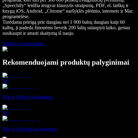
„Speechify“ leidžia lengvai klausytis straipsnių, PDF, el. laiškų ir
knygų iOS, Android, „Chrome“ naršyklės plėtinio, interneto ir Mac
programėlėse.
Turėdama prieigą prie daugiau nei 1 000 balsų daugiau kaip 60
kalbų, ji padeda žmonėms beveik 200 šalių sutaupyti laiko, geriau
susikaupti ir atrasti skaitymą iš naujo.
Išbandyti nemokamai
Rekomenduojami produktų palyginimai
VS
Rytr ir Wideo palyginimas
VS
Rytr ir Descript palyginimas