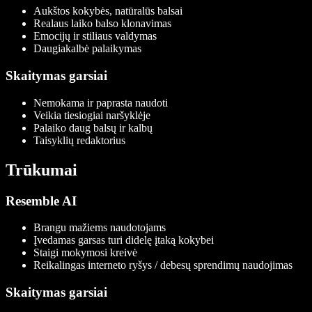
Aukštos kokybės, natūralūs balsai
Realaus laiko balso klonavimas
Emocijų ir stiliaus valdymas
Daugiakalbė palaikymas
Skaitymas garsiai
Nemokama ir paprasta naudoti
Veikia tiesiogiai naršyklėje
Palaiko daug balsų ir kalbų
Taisyklių redaktorius
Trūkumai
Resemble AI
Brangu mažiems naudotojams
Įvedamas garsas turi didelę įtaką kokybei
Staigi mokymosi kreivė
Reikalingas interneto ryšys / debesų sprendimų naudojimas
Skaitymas garsiai