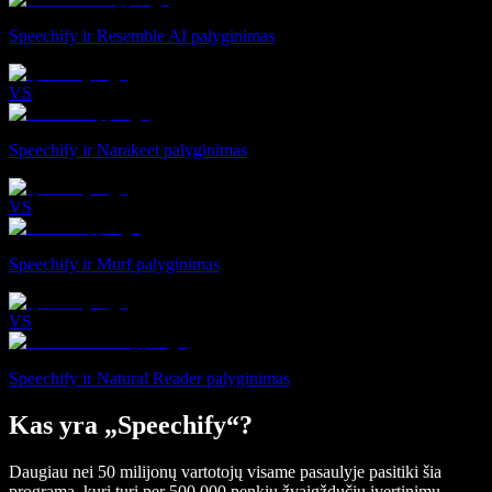
Speechify ir Resemble AI palyginimas
VS
Speechify ir Narakeet palyginimas
VS
Speechify ir Murf palyginimas
VS
Speechify ir Natural Reader palyginimas
Kas yra „Speechify“?
Daugiau nei 50 milijonų vartotojų visame pasaulyje pasitiki šia
programa, kuri turi per 500 000 penkių žvaigždučių įvertinimų.