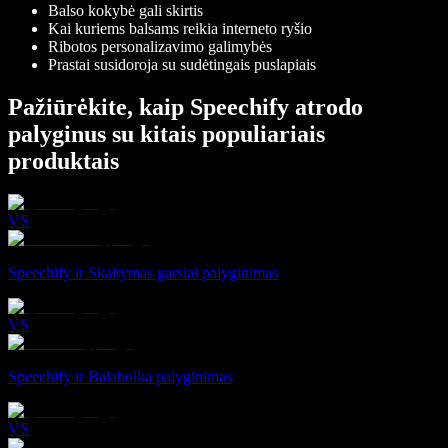
Balso kokybė gali skirtis
Kai kuriems balsams reikia interneto ryšio
Ribotos personalizavimo galimybės
Prastai susidoroja su sudėtingais puslapiais
Pažiūrėkite, kaip Speechify atrodo
palyginus su kitais populiariais
produktais
VS
Speechify ir Skaitymas garsiai palyginimas
VS
Speechify ir Balabolka palyginimas
VS