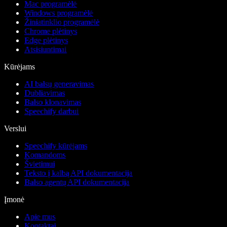
Mac programėlė
Windows programėlė
Žiniatinklio programėlė
Chrome plėtinys
Edge plėtinys
Atsisiuntimai
Kūrėjams
AI balsų generavimas
Dubliavimas
Balso klonavimas
Speechify darbui
Verslui
Speechify kūrėjams
Komandoms
Švietimui
Teksto į kalbą API dokumentacija
Balso agentų API dokumentacija
Įmonė
Apie mus
Kontaktai