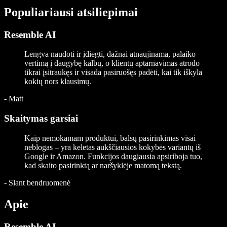
Populiariausi atsiliepimai
Resemble AI
Lengva naudoti ir įdiegti, dažnai atnaujinama, palaiko
vertimą į daugybę kalbų, o klientų aptarnavimas atrodo
tikrai įsitraukęs ir visada pasiruošęs padėti, kai tik iškyla
kokių nors klausimų.
-
Matt
Skaitymas garsiai
Kaip nemokamam produktui, balsų pasirinkimas visai
neblogas – yra keletas aukščiausios kokybės variantų iš
Google ir Amazon. Funkcijos daugiausia apsiriboja tuo,
kad skaito pasirinktą ar naršyklėje matomą tekstą.
-
Slant bendruomenė
Apie
Resemble AI