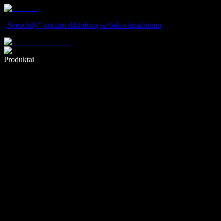
„Speechify“ pristato diktofoną su balso atpažinimu
Rašykite 5× greičiau naudodami diktavimą balsu
Produktai
Sužinokite daugiau