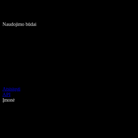
Naudojimo būdai
Atsisiųsti
API
Įmonė