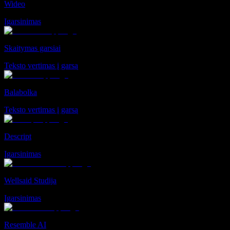
Wideo
Įgarsinimas
Skaitymas garsiai
Teksto vertimas į garsą
Balabolka
Teksto vertimas į garsą
Descript
Įgarsinimas
Wellsaid Studija
Įgarsinimas
Resemble AI