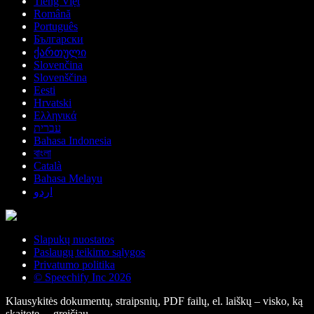
Tiếng Việt
Română
Português
Български
ქართული
Slovenčina
Slovenščina
Eesti
Hrvatski
Ελληνικά
עברית
Bahasa Indonesia
বাংলা
Català
Bahasa Melayu
اردو
Slapukų nuostatos
Paslaugų teikimo sąlygos
Privatumo politika
© Speechify Inc 2026
Klausykitės dokumentų, straipsnių, PDF failų, el. laiškų – visko, ką
skaitote, – greičiau.