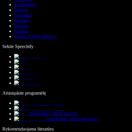
Tinklaraštis
Karjera
Partneriai
Pagalba
Būsena
Spauda
Prekės ženklo rinkinys
Sekite Speechify
Atsisiųskite programėlę
Atsisiųskite, skirta macOS
Atsisiųskite, skirta Windows
Rekomenduojama literatūra