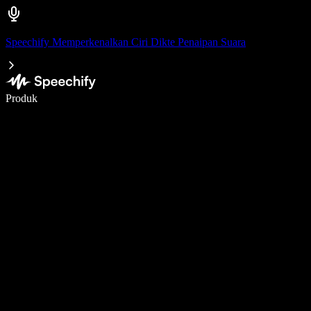
Speechify Memperkenalkan Ciri Dikte Penaipan Suara
Tulis 5× lebih pantas dengan menaip menggunakan suara
Produk
Ketahui Lebih Lanjut