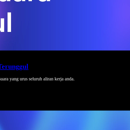
Terunggul
uara yang urus seluruh aliran kerja anda.