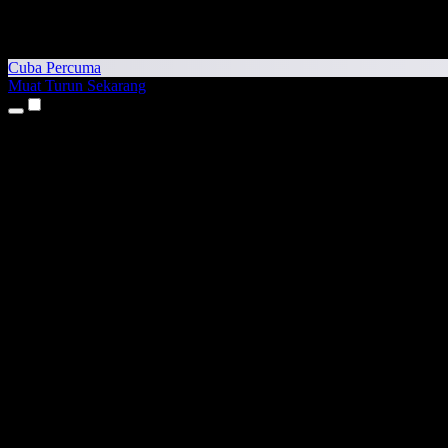
Cuba Percuma
Muat Turun Sekarang
Produk
Teks kepada Pertuturan
Aplikasi iPhone & iPad
Aplikasi Android
Sambungan Chrome
Sambungan Edge
Aplikasi Web
Aplikasi Mac
Aplikasi Windows