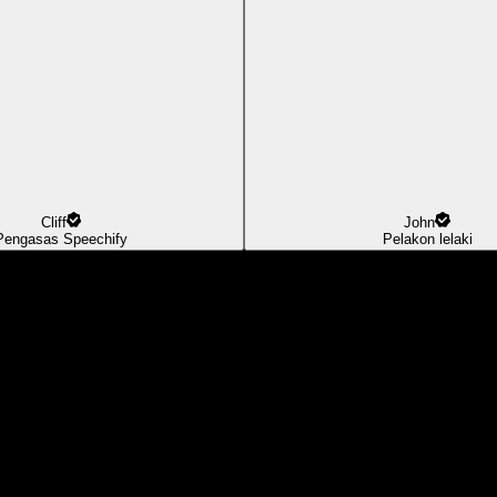
Cliff
John
Pengasas Speechify
Pelakon lelaki