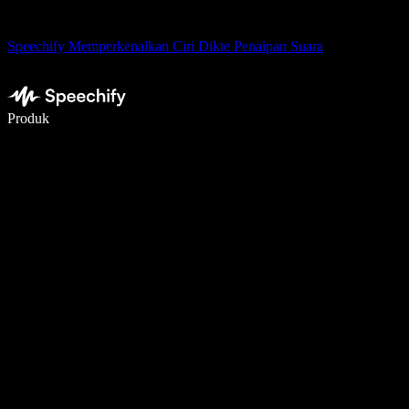
Speechify Memperkenalkan Ciri Dikte Penaipan Suara
Tulis 5× lebih pantas dengan menaip menggunakan suara
Produk
Ketahui Lebih Lanjut