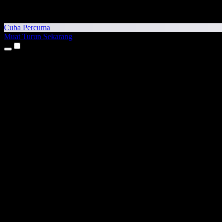
Cuba Percuma
Muat Turun Sekarang
Produk
Teks kepada Pertuturan
Aplikasi iPhone & iPad
Aplikasi Android
Sambungan Chrome
Sambungan Edge
Aplikasi Web
Aplikasi Mac
Aplikasi Windows