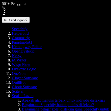
50J+ Pengguna
Isi Kandungan
Speechify
Helperbird
Grammarly
ParagraphAI
Hemingway Editor
OpenDyslexic
Nessy
iA Writer
Wispr Flow
Dyslexic Logic
OneNote
Ginger Software
QuillBot
Ghotit Software
Scite.ai
Soalan Lazim
Apakah alat menulis terbaik untuk individu disleksia?
Bagaimana Speechify bantu penulis disleksia?
Bagaimana pelajar kolej disleksia guna Speechify untuk