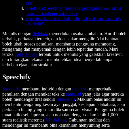
esei?
Bolehkan Speechify membaca pelbagai bahasa untuk
penulis disleksia dwibahasa?
Kombinasi alat manakah paling efektif untuk penulis
disleksia?
Menulis dengan
disleksia
memerlukan usaha tambahan. Huruf boleh
terbalik, perkataan tercicir, dan idea sukar mengalir. Alat bantuan
boleh ubah proses penulisan, membantu pengguna merancang,
mengarang dan menyemak dengan lebih tepat dan mudah. Mari
teroka
alat disleksia
terbaik untuk menulis yang galakkan kreativiti
dan kurangkan tekanan, membolehkan idea menyerlah tanpa
terbeban ejaan atau struktur.
Speechify
Speechify
membantu individu dengan
disleksia
memperbaiki
penulisan dengan menukar teks ke
suara AI
yang jelas agar mereka
boleh mendengar draf sendiri
dibacakan
. Maklum balas auditif ini
membantu pengarang kesan ayat janggal, kesilapan tatabahasa, atau
perkataan hilang yang sukar dikesan secara visual. Pengguna boleh
muat naik esei, laporan, atau nota dan dengar dalam lebih 1,000
suara realistik merentas
60+ bahasa
. Gabungan melihat dan
mendengar ini membantu bina kemahiran menyunting serta