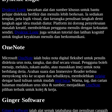
Dyslexic Logic
tawarkan alat dan sumber khusus untuk bantu
pelajar disleksia berfikir dan menulis lebih berkesan. Ia sediakan
templat, peta logik visual, dan kerangka penulisan langkah demi
langkah agar idea mudah diatur. Platform ini dorong penyelesaian
masalah kreatif, membolehkan pengguna menulis dengan kekuatan
sendiri.
Dyslexic Logic
juga sertakan tutorial dan latihan kognitif
untuk tingkat keyakinan menulis dan berkomunikasi.
OneNote
Microsoft
OneNote
ialah buku nota digital fleksibel untuk penulis
disleksia urus nota, rangka, dan draf secara visual. Pengguna boleh
menaip, melukis, rakam audio, atau masukkan imej untuk nota
berbilang deria. Arahan suara dan Immersive Reader terbina
menyokong teks ke ucapan dan sebaliknya, membolehkan
pelajar
dengar hasil tulisan untuk mudah
pruf baca
. Warna, tag, dan carian
halaman mudahkan urus idea & sumber; menjadikan
OneNote
pilihan terbaik untuk kolej & kerja.
Ginger Software
Ginger Software
ialah alat semak tatabahasa dan penulisan canggih