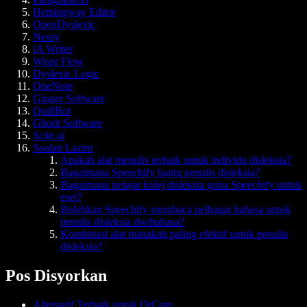
Hemingway Editor
OpenDyslexic
Nessy
iA Writer
Wispr Flow
Dyslexic Logic
OneNote
Ginger Software
QuillBot
Ghotit Software
Scite.ai
Soalan Lazim
Apakah alat menulis terbaik untuk individu disleksia?
Bagaimana Speechify bantu penulis disleksia?
Bagaimana pelajar kolej disleksia guna Speechify untuk
esei?
Bolehkan Speechify membaca pelbagai bahasa untuk
penulis disleksia dwibahasa?
Kombinasi alat manakah paling efektif untuk penulis
disleksia?
Pos Disyorkan
Alternatif Terbaik untuk OrCam