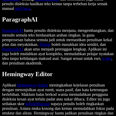
penulis disleksia hasilkan teks kemas tanpa terbeban kerja semak
manual
pruf baca
.
ParagraphAI
ParagraphAI
bantu penulis disleksia menjana, mengembangkan, dan
menulis semula teks berdasarkan arahan ringkas. Ia guna
pemprosesan bahasa semula jadi untuk memastikan penulisan kekal
jelas dan meyakinkan.
Pelajar
boleh masukkan idea sendiri, dan
ParagraphAI
akan urus menjadi perenggan lengkap. Aplikasi ini
juga boleh mudahkan ayat kompleks, memudahkan pelajar nyatakan
idea tanpa kehilangan maksud asal. Sangat sesuai untuk esei,
e-mel
,
dan penulisan akademik.
Hemingway Editor
Aplikasi
Hemingway Editor
meningkatkan kejelasan penulisan
dengan menonjolkan ayat rumit, suara pasif, dan kata keterangan
berlebihan. Maklum balas berkod warna memudahkan pengguna
disleksia kesan ayat terlalu padat atau sukar dibaca. Editor ini juga
sediakan skor
kebolehbacaan
supaya penulis boleh ringkaskan
penulisan. Antara muka kosong dan kemas memudahkan fokus pada
struktur dan aliran. Hemingway bantu jadikan penulisan ringkas dan