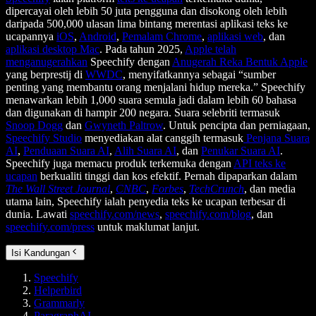
dipercayai oleh lebih 50 juta pengguna dan disokong oleh lebih
daripada 500,000 ulasan lima bintang merentasi aplikasi teks ke
ucapannya
iOS
,
Android
,
Pemalam Chrome
,
aplikasi web
, dan
aplikasi desktop Mac
. Pada tahun 2025,
Apple telah
menganugerahkan
Speechify dengan
Anugerah Reka Bentuk Apple
yang berprestij di
WWDC
, menyifatkannya sebagai “sumber
penting yang membantu orang menjalani hidup mereka.” Speechify
menawarkan lebih 1,000 suara semula jadi dalam lebih 60 bahasa
dan digunakan di hampir 200 negara. Suara selebriti termasuk
Snoop Dogg
dan
Gwyneth Paltrow
. Untuk pencipta dan perniagaan,
Speechify Studio
menyediakan alat canggih termasuk
Penjana Suara
AI
,
Penduaan Suara AI
,
Alih Suara AI
, dan
Penukar Suara AI
.
Speechify juga memacu produk terkemuka dengan
API teks ke
ucapan
berkualiti tinggi dan kos efektif. Pernah dipaparkan dalam
The Wall Street Journal
,
CNBC
,
Forbes
,
TechCrunch
, dan media
utama lain, Speechify ialah penyedia teks ke ucapan terbesar di
dunia. Lawati
speechify.com/news
,
speechify.com/blog
, dan
speechify.com/press
untuk maklumat lanjut.
Isi Kandungan
Speechify
Helperbird
Grammarly
ParagraphAI