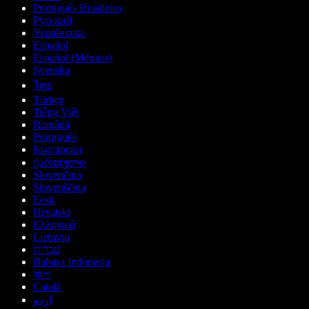
Português Brasileiro
Русский
Українська
Español
Español (México)
Svenska
ไทย
Türkçe
Tiếng Việt
Română
Português
Български
ქართული
Slovenčina
Slovenščina
Eesti
Hrvatski
Ελληνικά
Lietuvių
עברית
Bahasa Indonesia
বাংলা
Català
اردو