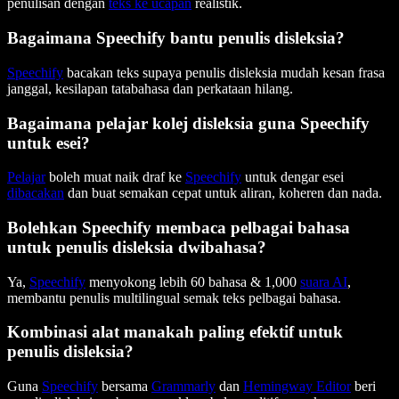
penulisan dengan
teks ke ucapan
realistik.
Bagaimana Speechify bantu penulis disleksia?
Speechify
bacakan teks supaya penulis disleksia mudah kesan frasa
janggal, kesilapan tatabahasa dan perkataan hilang.
Bagaimana pelajar kolej disleksia guna Speechify
untuk esei?
Pelajar
boleh muat naik draf ke
Speechify
untuk dengar esei
dibacakan
dan buat semakan cepat untuk aliran, koheren dan nada.
Bolehkan Speechify membaca pelbagai bahasa
untuk penulis disleksia dwibahasa?
Ya,
Speechify
menyokong lebih 60 bahasa & 1,000
suara AI
,
membantu penulis multilingual semak teks pelbagai bahasa.
Kombinasi alat manakah paling efektif untuk
penulis disleksia?
Guna
Speechify
bersama
Grammarly
dan
Hemingway Editor
beri