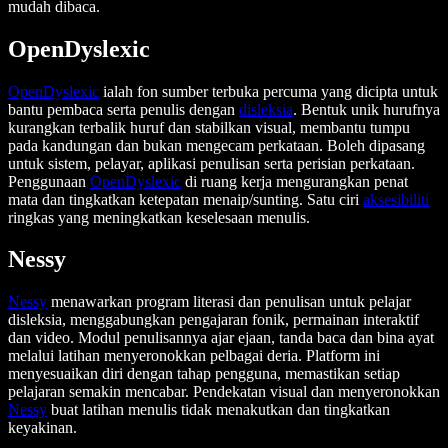
mudah dibaca.
OpenDyslexic
OpenDyslexic
ialah fon sumber terbuka percuma yang dicipta untuk
bantu pembaca serta penulis dengan
disleksia
. Bentuk unik hurufnya
kurangkan terbalik huruf dan stabilkan visual, membantu tumpu
pada kandungan dan bukan mengecam perkataan. Boleh dipasang
untuk sistem, pelayar, aplikasi penulisan serta perisian perkataan.
Penggunaan
OpenDyslexic
di ruang kerja mengurangkan penat
mata dan tingkatkan ketepatan menaip/sunting. Satu ciri
aksesibiliti
ringkas yang meningkatkan keselesaan menulis.
Nessy
Nessy
menawarkan program literasi dan penulisan untuk pelajar
disleksia, menggabungkan pengajaran fonik, permainan interaktif
dan video. Modul penulisannya ajar ejaan, tanda baca dan bina ayat
melalui latihan menyeronokkan pelbagai deria. Platform ini
menyesuaikan diri dengan tahap pengguna, memastikan setiap
pelajaran semakin mencabar. Pendekatan visual dan menyeronokkan
Nessy
buat latihan menulis tidak menakutkan dan tingkatkan
keyakinan.