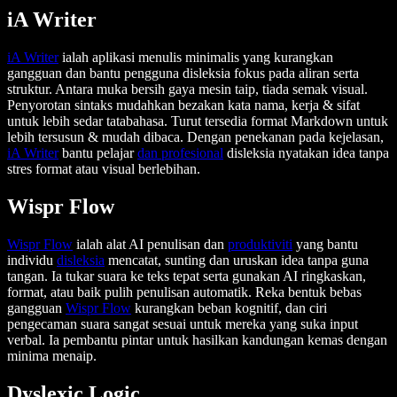
iA Writer
iA Writer
ialah aplikasi menulis minimalis yang kurangkan
gangguan dan bantu pengguna disleksia fokus pada aliran serta
struktur. Antara muka bersih gaya mesin taip, tiada semak visual.
Penyorotan sintaks mudahkan bezakan kata nama, kerja & sifat
untuk lebih sedar tatabahasa. Turut tersedia format Markdown untuk
lebih tersusun & mudah dibaca. Dengan penekanan pada kejelasan,
iA Writer
bantu pelajar
dan profesional
disleksia nyatakan idea tanpa
stres format atau visual berlebihan.
Wispr Flow
Wispr Flow
ialah alat AI penulisan dan
produktiviti
yang bantu
individu
disleksia
mencatat, sunting dan uruskan idea tanpa guna
tangan. Ia tukar suara ke teks tepat serta gunakan AI ringkaskan,
format, atau baik pulih penulisan automatik. Reka bentuk bebas
gangguan
Wispr Flow
kurangkan beban kognitif, dan ciri
pengecaman suara sangat sesuai untuk mereka yang suka input
verbal. Ia pembantu pintar untuk hasilkan kandungan kemas dengan
minima menaip.
Dyslexic Logic