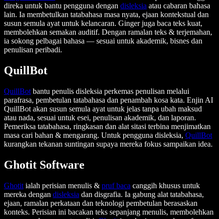
direka untuk bantu pengguna dengan
disleksia
atau cabaran bahasa
lain. Ia membetulkan tatabahasa masa nyata, ejaan kontekstual dan
susun semula ayat untuk kelancaran. Ginger juga baca teks kuat,
membolehkan semakan auditif. Dengan ramalan teks & terjemahan,
ia sokong pelbagai bahasa — sesuai untuk akademik, bisnes dan
penulisan peribadi.
QuillBot
QuillBot
bantu penulis disleksia perkemas penulisan melalui
parafrasa, pembetulan tatabahasa dan penambah kosa kata. Enjin AI
QuillBot akan susun semula ayat untuk jelas tanpa ubah maksud
atau nada, sesuai untuk esei, penulisan akademik, dan laporan.
Pemeriksa tatabahasa, ringkasan dan alat sitasi terbina menjimatkan
masa cari bahan & mengarang. Untuk pengguna disleksia,
QuillBot
kurangkan tekanan suntingan supaya mereka fokus sampaikan idea.
Ghotit Software
Ghotit
ialah perisian menulis &
pruf baca
canggih khusus untuk
mereka dengan
disleksia
dan disgrafia. Ia gabung alat tatabahasa,
ejaan, ramalan perkataan dan teknologi pembetulan berasaskan
konteks. Perisian ini bacakan teks sepanjang menulis, membolehkan