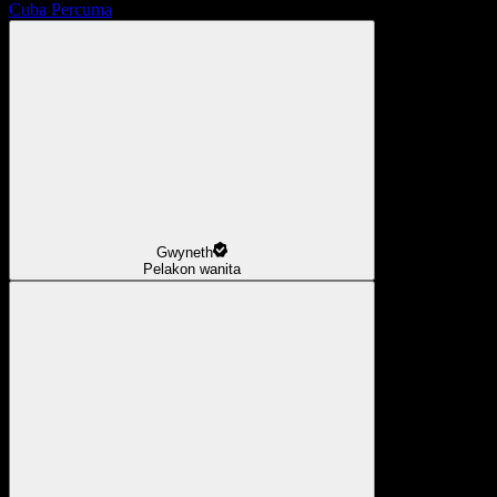
Cuba Percuma
Gwyneth
Pelakon wanita