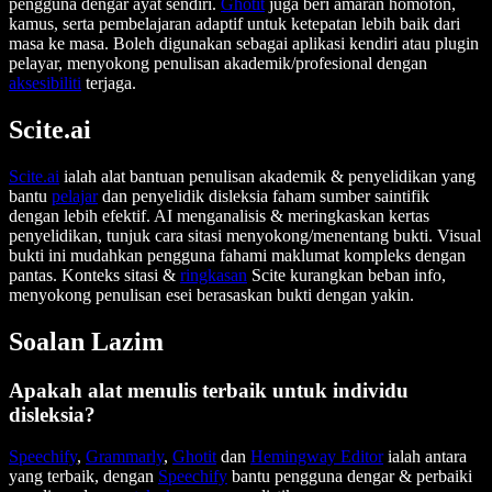
pengguna dengar ayat sendiri.
Ghotit
juga beri amaran homofon,
kamus, serta pembelajaran adaptif untuk ketepatan lebih baik dari
masa ke masa. Boleh digunakan sebagai aplikasi kendiri atau plugin
pelayar, menyokong penulisan akademik/profesional dengan
aksesibiliti
terjaga.
Scite.ai
Scite.ai
ialah alat bantuan penulisan akademik & penyelidikan yang
bantu
pelajar
dan penyelidik disleksia faham sumber saintifik
dengan lebih efektif. AI menganalisis & meringkaskan kertas
penyelidikan, tunjuk cara sitasi menyokong/menentang bukti. Visual
bukti ini mudahkan pengguna fahami maklumat kompleks dengan
pantas. Konteks sitasi &
ringkasan
Scite kurangkan beban info,
menyokong penulisan esei berasaskan bukti dengan yakin.
Soalan Lazim
Apakah alat menulis terbaik untuk individu
disleksia?
Speechify
,
Grammarly
,
Ghotit
dan
Hemingway Editor
ialah antara
yang terbaik, dengan
Speechify
bantu pengguna dengar & perbaiki