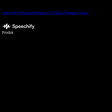
Speechify Memperkenalkan Ciri Dikte Penaipan Suara
Tulis 5× lebih pantas dengan menaip menggunakan suara
Produk
Ketahui Lebih Lanjut