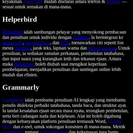
keyakinan.
Speechify
mudah diselaras antara telefon &
desktop
—
sesuai untuk semakan di mana-mana.
Helperbird
Helperbird
ialah sambungan pelayar yang menyokong pembacaan
dan penulisan untuk individu dengan
disleksia
. Ia berintegrasi ke
laman web
,
Google Docs
, dan
PDF
, menawarkan ciri seperti fon
mesra
disleksia
, jarak teks, lapisan warna dan
teks ke ucapan
. Untuk
penulisan, ia sediakan ramalan perkataan, pembetulan tatabahasa,
dan input suara yang kurangkan letih dan tekanan ejaan. Antara
muka
Helperbird
boleh diubah suai mengikut keperluan
pembelajaran, menjadikan penulisan dan suntingan online lebih
mudah dan efisien.
Grammarly
Grammarly
ialah pembantu penulisan AI lengkap yang membantu
penulis disleksia perbaiki tatabahasa, tanda baca, dan struktur ayat.
Ia tandai kesalahan ejaan secara masa nyata, terangkan pembetulan,
serta beri cadangan nada dan kejelasan. Alat ini boleh digabung
dengan kebanyakan platform penulisan termasuk Word,
Google
Docs
dan e-mel, untuk sokongan konsisten di mana-mana. Metrik
Grammarly
tentang
kebolehbacaan
dan kekemasan juga bantu