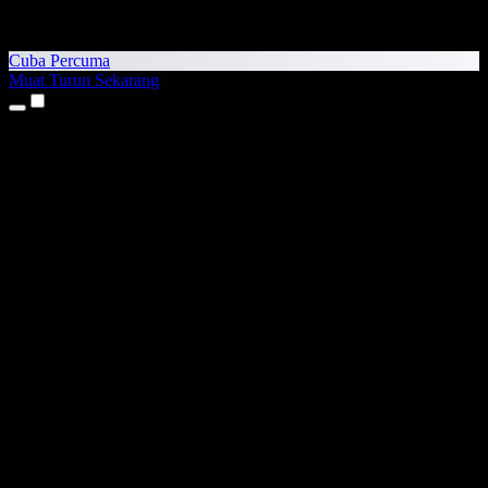
Cuba Percuma
Muat Turun Sekarang
Produk
Teks kepada Pertuturan
Aplikasi iPhone & iPad
Aplikasi Android
Sambungan Chrome
Sambungan Edge
Aplikasi Web
Aplikasi Mac
Aplikasi Windows