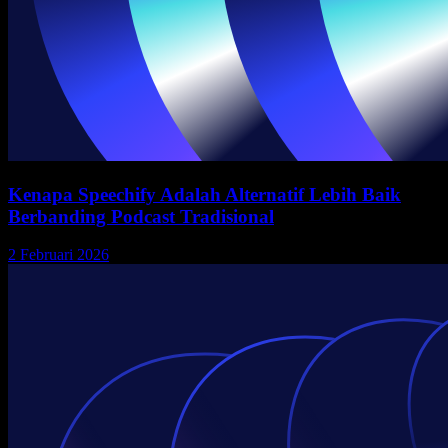
Kenapa Speechify Adalah Alternatif Lebih Baik
Berbanding Podcast Tradisional
2 Februari 2026