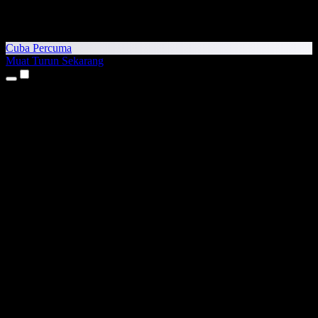
Cuba Percuma
Muat Turun Sekarang
Produk
Teks kepada Pertuturan
Aplikasi iPhone & iPad
Aplikasi Android
Sambungan Chrome
Sambungan Edge
Aplikasi Web
Aplikasi Mac
Aplikasi Windows