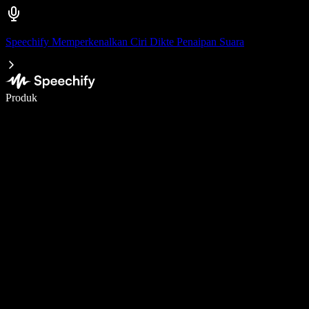
Speechify Memperkenalkan Ciri Dikte Penaipan Suara
Tulis 5× lebih pantas dengan menaip menggunakan suara
Produk
Ketahui Lebih Lanjut