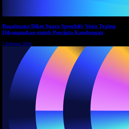
Bagaimana Dikte Suara Speechify Voice Typing
Dibangunkan untuk Pencipta Kandungan
3 Februari 2026