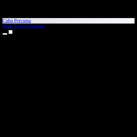
Cuba Percuma
Muat Turun Sekarang
Produk
Teks kepada Pertuturan
Aplikasi iPhone & iPad
Aplikasi Android
Sambungan Chrome
Sambungan Edge
Aplikasi Web
Aplikasi Mac
Aplikasi Windows