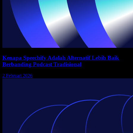
Kenapa Speechify Adalah Alternatif Lebih Baik
Berbanding Podcast Tradisional
2 Februari 2026