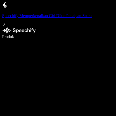
Speechify Memperkenalkan Ciri Dikte Penaipan Suara
Tulis 5× lebih pantas dengan menaip menggunakan suara
Produk
Ketahui Lebih Lanjut