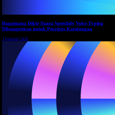
Bagaimana Dikte Suara Speechify Voice Typing
Dibangunkan untuk Pencipta Kandungan
3 Februari 2026