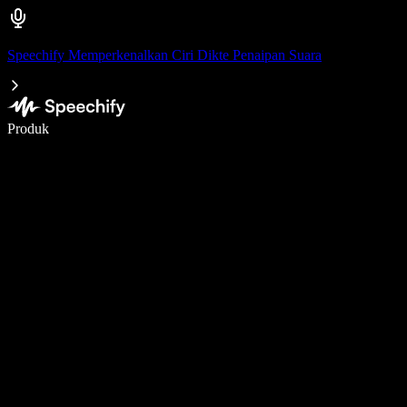
Speechify Memperkenalkan Ciri Dikte Penaipan Suara
Tulis 5× lebih pantas dengan menaip menggunakan suara
Produk
Ketahui Lebih Lanjut