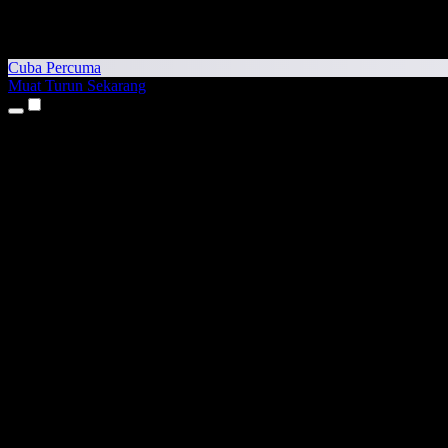
Cuba Percuma
Muat Turun Sekarang
Produk
Teks kepada Pertuturan
Aplikasi iPhone & iPad
Aplikasi Android
Sambungan Chrome
Sambungan Edge
Aplikasi Web
Aplikasi Mac
Aplikasi Windows