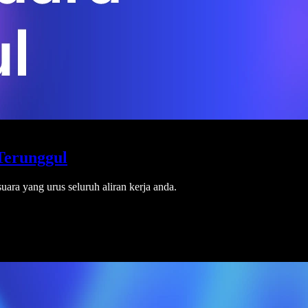
Terunggul
uara yang urus seluruh aliran kerja anda.