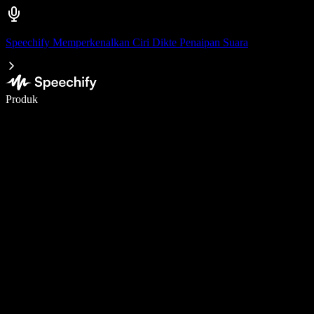
Speechify Memperkenalkan Ciri Dikte Penaipan Suara
Tulis 5× lebih pantas dengan menaip menggunakan suara
Produk
Ketahui Lebih Lanjut