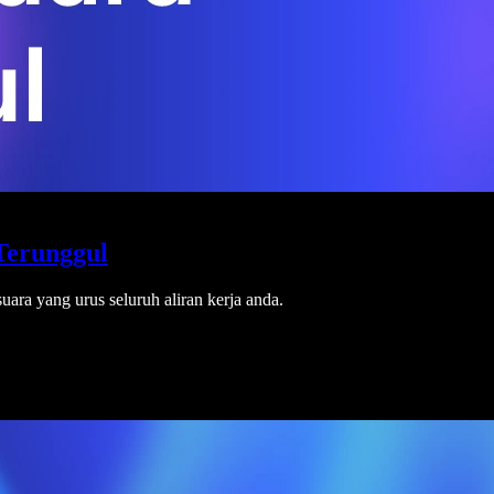
Terunggul
uara yang urus seluruh aliran kerja anda.