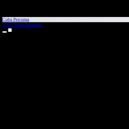
Cuba Percuma
Muat Turun Sekarang
Produk
Teks kepada Pertuturan
Aplikasi iPhone & iPad
Aplikasi Android
Sambungan Chrome
Sambungan Edge
Aplikasi Web
Aplikasi Mac
Aplikasi Windows