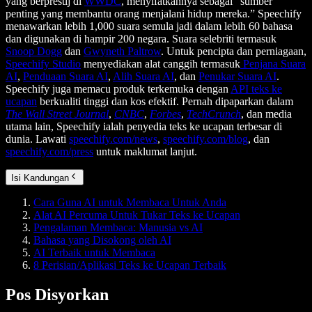
yang berprestij di
WWDC
, menyifatkannya sebagai “sumber
penting yang membantu orang menjalani hidup mereka.” Speechify
menawarkan lebih 1,000 suara semula jadi dalam lebih 60 bahasa
dan digunakan di hampir 200 negara. Suara selebriti termasuk
Snoop Dogg
dan
Gwyneth Paltrow
. Untuk pencipta dan perniagaan,
Speechify Studio
menyediakan alat canggih termasuk
Penjana Suara
AI
,
Penduaan Suara AI
,
Alih Suara AI
, dan
Penukar Suara AI
.
Speechify juga memacu produk terkemuka dengan
API teks ke
ucapan
berkualiti tinggi dan kos efektif. Pernah dipaparkan dalam
The Wall Street Journal
,
CNBC
,
Forbes
,
TechCrunch
, dan media
utama lain, Speechify ialah penyedia teks ke ucapan terbesar di
dunia. Lawati
speechify.com/news
,
speechify.com/blog
, dan
speechify.com/press
untuk maklumat lanjut.
Isi Kandungan
Cara Guna AI untuk Membaca Untuk Anda
Alat AI Percuma Untuk Tukar Teks ke Ucapan
Pengalaman Membaca: Manusia vs AI
Bahasa yang Disokong oleh AI
AI Terbaik untuk Membaca
8 Perisian/Aplikasi Teks ke Ucapan Terbaik
Pos Disyorkan