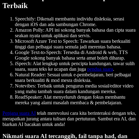
Terbaik
Speechify
: Dikenali membantu individu disleksia, serasi
dengan iOS dan ada sambungan Chrome.
Amazon Polly
: API ini sokong banyak bahasa dan cipta suara
seakan nyata untuk aplikasi dan servis.
Microsoft Azure Text to Speech
: Tawarkan suara berkualiti
tinggi dan pelbagai suara semula jadi merentas bahasa.
Google Text-to-Speech
: Tersedia di Android & web, TTS
Google sokong banyak bahasa serta amat boleh diharap.
iSpeech
: Alat lengkap untuk pencipta kandungan, tawar sulih
suara, suara teks ke ucapan dan juga
pendua suara
.
Natural Reader
: Sesuai untuk e-pembelajaran, beri pelbagai
suara berkualiti & mod mesra disleksia.
Notevibes
: Terbaik untuk pengurus media sosial/editor video
yang mahu tambah suara dalam kandungan mereka.
ReadSpeaker
: Alat menyeluruh dengan fokus membantu
mereka yang alami masalah membaca & pembelajaran.
Penjana suara AI
telah merevolusi cara kita berinteraksi dengan teks,
merapatkan jurang antara tulisan dan pertuturan. Sambut era AI, dan
biarkan AI bacakan untuk anda!
Nikmati suara AI tercanggih, fail tanpa had, dan