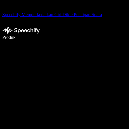
Speechify Memperkenalkan Ciri Dikte Penaipan Suara
Tulis 5× lebih pantas dengan menaip menggunakan suara
Produk
Ketahui Lebih Lanjut