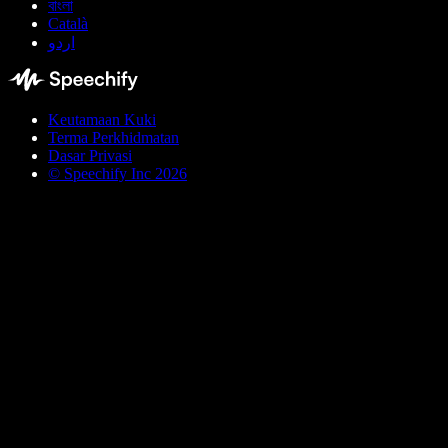
বাংলা
Català
اردو
Keutamaan Kuki
Terma Perkhidmatan
Dasar Privasi
© Speechify Inc 2026