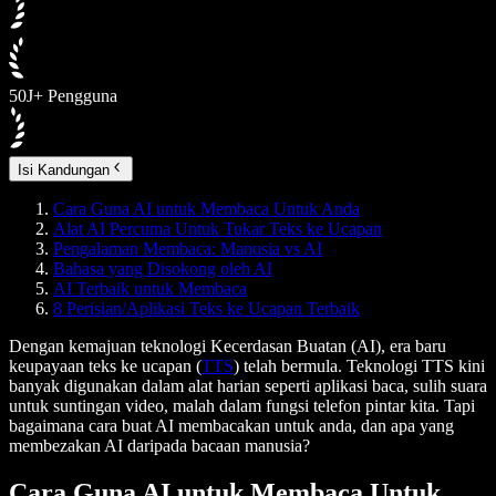
50J+ Pengguna
Isi Kandungan
Cara Guna AI untuk Membaca Untuk Anda
Alat AI Percuma Untuk Tukar Teks ke Ucapan
Pengalaman Membaca: Manusia vs AI
Bahasa yang Disokong oleh AI
AI Terbaik untuk Membaca
8 Perisian/Aplikasi Teks ke Ucapan Terbaik
Dengan kemajuan teknologi Kecerdasan Buatan (AI), era baru
keupayaan teks ke ucapan (
TTS
) telah bermula. Teknologi TTS kini
banyak digunakan dalam alat harian seperti aplikasi baca, sulih suara
untuk suntingan video, malah dalam fungsi telefon pintar kita. Tapi
bagaimana cara buat AI membacakan untuk anda, dan apa yang
membezakan AI daripada bacaan manusia?
Cara Guna AI untuk Membaca Untuk