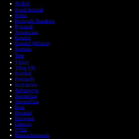
한국어
Norsk bokmål
Polski
Português Brasileiro
Русский
Українська
Español
Español (México)
Svenska
ไทย
Türkçe
Tiếng Việt
Română
Português
Български
ქართული
Slovenčina
Slovenščina
Eesti
Hrvatski
Ελληνικά
Lietuvių
עברית
Bahasa Indonesia