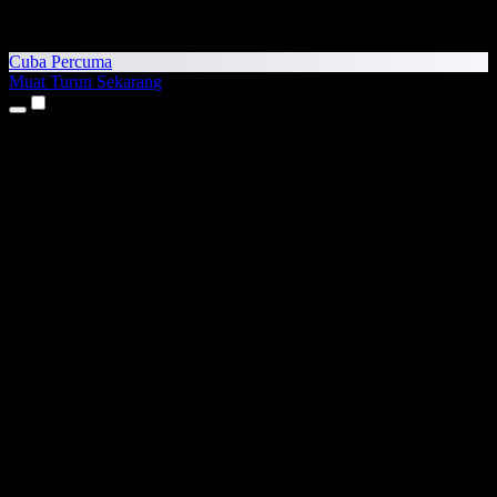
Cuba Percuma
Muat Turun Sekarang
Produk
Teks kepada Pertuturan
Aplikasi iPhone & iPad
Aplikasi Android
Sambungan Chrome
Sambungan Edge
Aplikasi Web
Aplikasi Mac
Aplikasi Windows