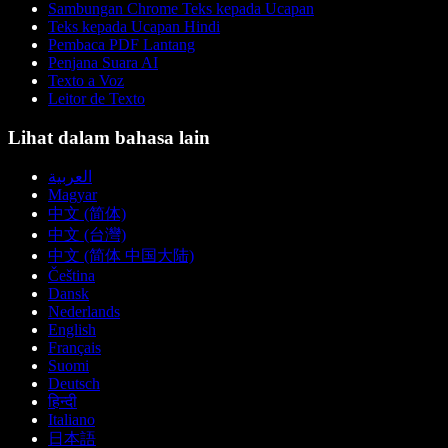
Sambungan Chrome Teks kepada Ucapan
Teks kepada Ucapan Hindi
Pembaca PDF Lantang
Penjana Suara AI
Texto a Voz
Leitor de Texto
Lihat dalam bahasa lain
العربية
Magyar
中文 (简体)
中文 (台灣)
中文 (简体 中国大陆)
Čeština
Dansk
Nederlands
English
Français
Suomi
Deutsch
हिन्दी
Italiano
日本語