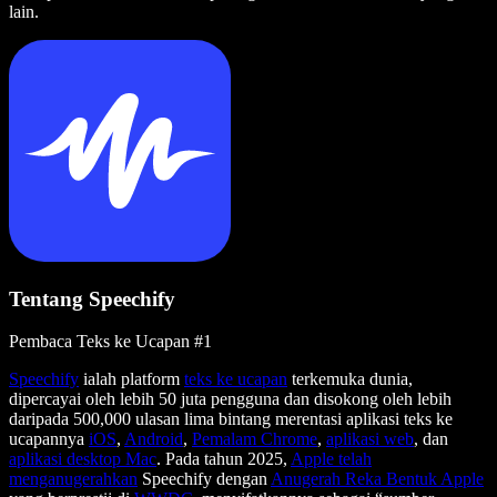
lain.
Tentang Speechify
Pembaca Teks ke Ucapan #1
Speechify
ialah platform
teks ke ucapan
terkemuka dunia,
dipercayai oleh lebih 50 juta pengguna dan disokong oleh lebih
daripada 500,000 ulasan lima bintang merentasi aplikasi teks ke
ucapannya
iOS
,
Android
,
Pemalam Chrome
,
aplikasi web
, dan
aplikasi desktop Mac
. Pada tahun 2025,
Apple telah
menganugerahkan
Speechify dengan
Anugerah Reka Bentuk Apple