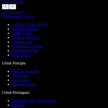
28 April 2026
1
Lihat Semua
Teks kepada Ucapan
Aplikasi iPhone & iPad
Aplikasi Android
Aplikasi Mac
Aplikasi Windows
Aplikasi Web
Sambungan Chrome
Sambungan Edge
Muat Turun
Untuk Pencipta
Penjana Suara AI
Alih Suara
Klon Suara
Speechify Work
Untuk Perniagaan
Speechify untuk Pembangun
Pasukan