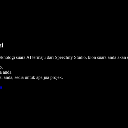
si
eknologi suara AI termaju dari Speechify Studio, klon suara anda akan 
o.
a anda.
 anda, sedia untuk apa jua projek.
ma