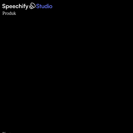
Tulis 5× lebih pantas dengan menaip menggunakan suara
Produk
Ketahui Lebih Lanjut