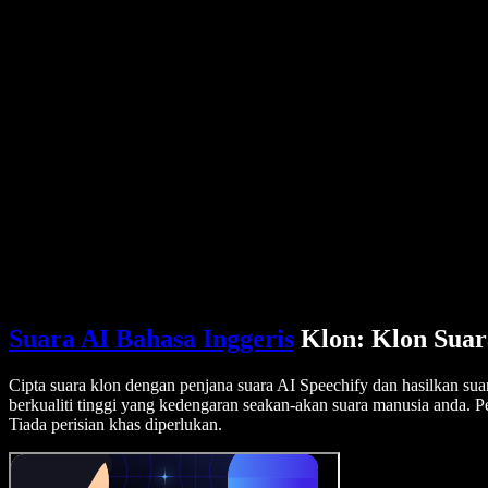
Kisah Pengguna
Baca Google Docs dengan Kuat
Kajian Kes B2B
Penukar Suara AI
Ulasan
Aplikasi yang Membacakan Teks
Media
Bacakan untuk Saya
Pembaca Teks kepada Pertuturan
Enterprise
Hubungi Jualan
Speechify untuk Enterprise & EDU
Speechify untuk Kebolehcapaian di Tempat Kerja
Speechify untuk DSA
Ejen Suara SIMBA
Speechify untuk Pembangun
Suara AI Bahasa Inggeris
Klon: Klon Suar
Cipta suara klon dengan penjana suara AI Speechify dan hasilkan sua
berkualiti tinggi yang kedengaran seakan-akan suara manusia anda. 
Tiada perisian khas diperlukan.