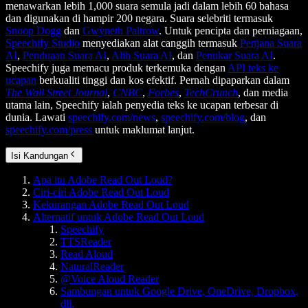
menawarkan lebih 1,000 suara semula jadi dalam lebih 60 bahasa
dan digunakan di hampir 200 negara. Suara selebriti termasuk
Snoop Dogg
dan
Gwyneth Paltrow
. Untuk pencipta dan perniagaan,
Speechify Studio
menyediakan alat canggih termasuk
Penjana Suara
AI
,
Penduaan Suara AI
,
Alih Suara AI
, dan
Penukar Suara AI
.
Speechify juga memacu produk terkemuka dengan
API teks ke
ucapan
berkualiti tinggi dan kos efektif. Pernah dipaparkan dalam
The Wall Street Journal
,
CNBC
,
Forbes
,
TechCrunch
, dan media
utama lain, Speechify ialah penyedia teks ke ucapan terbesar di
dunia. Lawati
speechify.com/news
,
speechify.com/blog
, dan
speechify.com/press
untuk maklumat lanjut.
Isi Kandungan
Apa itu Adobe Read Out Loud?
Ciri-ciri Adobe Read Out Loud
Kekurangan Adobe Read Out Loud
Alternatif untuk Adobe Read Out Loud
Speechify
TTSReader
Read Aloud
NaturalReader
@Voice Aloud Reader
Sambungan untuk Google Drive, OneDrive, Dropbox,
dll.