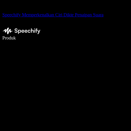
Speechify Memperkenalkan Ciri Dikte Penaipan Suara
Tulis 5× lebih pantas dengan menaip menggunakan suara
Produk
Ketahui Lebih Lanjut