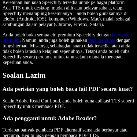
Kelebihan lain ialah Speechify tersedia untuk pelbagai platform.
Ada TTS untuk desktop, mudah alih atau pelayar sahaja, tetapi
Speechify menampung kesemuanya—anda boleh gunakannya di
telefon (Android, iOS), komputer (Windows, Mac), malah sebagai
sambungan dalam pelayar (Chrome, Firefox, Safari).
Anda boleh buka semua ciri premium Speechify dengan
langganan
premium
. Namun, anda juga boleh gunakan
versi percuma
dengan
fungsi terhad. Misalnya, sebahagian suara tidak tersedia, atau anda
tidak boleh laraskan kelajuan sepenuhnya. Tetapi anda boleh cuba
Speechify secara percuma untuk tahu sejauh mana ia menepati
keperluan anda.
Soalan Lazim
Ada perisian yang boleh baca fail PDF secara kuat?
Selain Adobe Read Out Loud, anda boleh guna aplikasi TTS seperti
Speechify untuk membaca PDF.
Ada pengganti untuk Adobe Reader?
Terdapat banyak pembaca PDF alternatif sama ada berbayar atau
percuma. Begitu juga dengan pembaca PDF TTS.