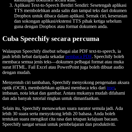
Aplikasi Text-to-Speech Berdiri Sendiri:
Sesetengah aplikasi
TTS membolehkan anda salin dan tampal teks dari dokumen
Dropbox untuk dibaca dalam aplikasi. Semak ciri, keserasian
dan sokongan aplikasi/ekstensi TTS pihak ketiga sebelum
guna dengan Dropbox atau format dokumen anda.
Cuba Speechify secara percuma
Walaupun Speechify disebut sebagai alat PDF text-to-speech, ia
jauh lebih hebat daripada sekadar
pembaca PDF
. Speechify boleh
membaca semua jenis teks—dokumen pelbagai format atau muka
surat HTML. Fail Excel atau PowerPoint juga boleh dibuat audio
dengan mudah.
Menyentuh ciri tambahan, Speechify menyokong pengenalan aksara
optik (OCR), membolehkan aplikasi membaca teks dari
imej
,
imbasan, nota lekat dan gambar. Antara mukanya mudah difahami
dan ada banyak tutorial ringkas untuk dimanfaatkan.
Selain itu, Speechify menawarkan suara narator semula jadi. Ada
lebih 30 suara serta menyokong lebih 20 bahasa. Anda boleh
tentukan suara mengikut cita rasa dan tetapan kelajuan bacaan.
Speechify sangat sesuai untuk pembelajaran dan produktiviti.