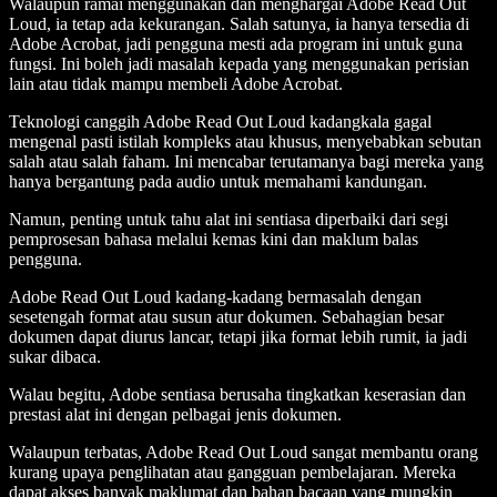
Walaupun ramai menggunakan dan menghargai Adobe Read Out
Loud, ia tetap ada kekurangan. Salah satunya, ia hanya tersedia di
Adobe Acrobat, jadi pengguna mesti ada program ini untuk guna
fungsi. Ini boleh jadi masalah kepada yang menggunakan perisian
lain atau tidak mampu membeli Adobe Acrobat.
Teknologi canggih Adobe Read Out Loud kadangkala gagal
mengenal pasti istilah kompleks atau khusus, menyebabkan sebutan
salah atau salah faham. Ini mencabar terutamanya bagi mereka yang
hanya bergantung pada audio untuk memahami kandungan.
Namun, penting untuk tahu alat ini sentiasa diperbaiki dari segi
pemprosesan bahasa melalui kemas kini dan maklum balas
pengguna.
Adobe Read Out Loud kadang-kadang bermasalah dengan
sesetengah format atau susun atur dokumen. Sebahagian besar
dokumen dapat diurus lancar, tetapi jika format lebih rumit, ia jadi
sukar dibaca.
Walau begitu, Adobe sentiasa berusaha tingkatkan keserasian dan
prestasi alat ini dengan pelbagai jenis dokumen.
Walaupun terbatas, Adobe Read Out Loud sangat membantu orang
kurang upaya penglihatan atau gangguan pembelajaran. Mereka
dapat akses banyak maklumat dan bahan bacaan yang mungkin