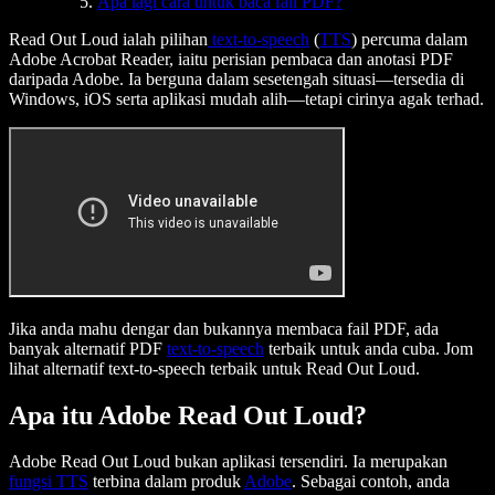
Apa lagi cara untuk baca fail PDF?
Read Out Loud ialah pilihan
text-to-speech
(
TTS
) percuma dalam
Adobe Acrobat Reader, iaitu perisian pembaca dan anotasi PDF
daripada Adobe. Ia berguna dalam sesetengah situasi—tersedia di
Windows, iOS serta aplikasi mudah alih—tetapi cirinya agak terhad.
Jika anda mahu dengar dan bukannya membaca fail PDF, ada
banyak alternatif PDF
text-to-speech
terbaik untuk anda cuba. Jom
lihat alternatif text-to-speech terbaik untuk Read Out Loud.
Apa itu Adobe Read Out Loud?
Adobe Read Out Loud bukan aplikasi tersendiri. Ia merupakan
fungsi TTS
terbina dalam produk
Adobe
. Sebagai contoh, anda