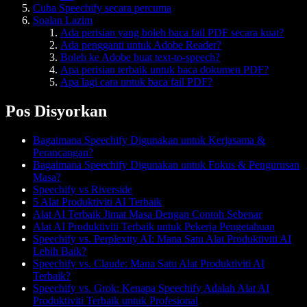
Cuba Speechify secara percuma
Soalan Lazim
Ada perisian yang boleh baca fail PDF secara kuat?
Ada pengganti untuk Adobe Reader?
Boleh ke Adobe buat text-to-speech?
Apa perisian terbaik untuk baca dokumen PDF?
Apa lagi cara untuk baca fail PDF?
Pos Disyorkan
Bagaimana Speechify Digunakan untuk Kerjasama &
Perancangan?
Bagaimana Speechify Digunakan untuk Fokus & Pengurusan
Masa?
Speechify vs Riverside
5 Alat Produktiviti AI Terbaik
Alat AI Terbaik Jimat Masa Dengan Contoh Sebenar
Alat AI Produktiviti Terbaik untuk Pekerja Pengetahuan
Speechify vs. Perplexity AI: Mana Satu Alat Produktiviti AI
Lebih Baik?
Speechify vs. Claude: Mana Satu Alat Produktiviti AI
Terbaik?
Speechify vs. Grok: Kenapa Speechify Adalah Alat AI
Produktiviti Terbaik untuk Profesional