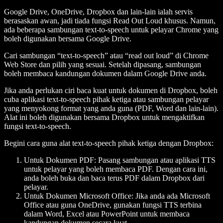
Google Drive, OneDrive, Dropbox dan lain-lain ialah servis
berasaskan awan, jadi tiada fungsi Read Out Loud khusus. Namun,
ada beberapa sambungan text-to-speech untuk pelayar Chrome yang
boleh digunakan bersama Google Drive.
Cari sambungan “text-to-speech” atau “read out loud” di Chrome
Web Store dan pilih yang sesuai. Setelah dipasang, sambungan
boleh membaca kandungan dokumen dalam Google Drive anda.
Jika anda perlukan ciri baca kuat untuk dokumen di Dropbox, boleh
cuba aplikasi text-to-speech pihak ketiga atau sambungan pelayar
yang menyokong format yang anda guna (PDF, Word dan lain-lain).
Alat ini boleh digunakan bersama Dropbox untuk mengaktifkan
fungsi text-to-speech.
Begini cara guna alat text-to-speech pihak ketiga dengan Dropbox:
Untuk Dokumen PDF:
Pasang sambungan atau aplikasi TTS
untuk pelayar yang boleh membaca PDF. Dengan cara ini,
anda boleh buka dan baca terus PDF dalam Dropbox dari
pelayar.
Untuk Dokumen Microsoft Office:
Jika anda ada Microsoft
Office atau guna OneDrive, gunakan fungsi TTS terbina
dalam Word, Excel atau PowerPoint untuk membaca
kandungan dokumen secara kuat.