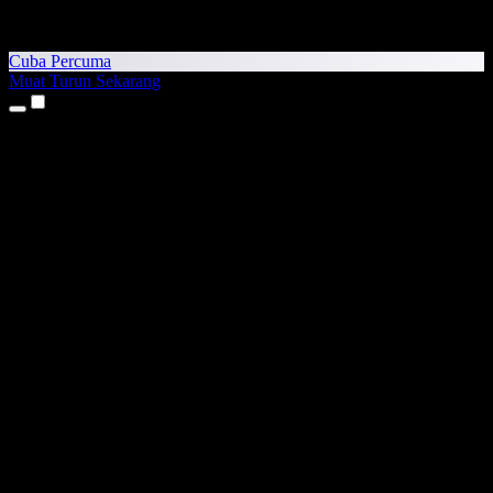
Cuba Percuma
Muat Turun Sekarang
Produk
Teks kepada Pertuturan
Aplikasi iPhone & iPad
Aplikasi Android
Sambungan Chrome
Sambungan Edge
Aplikasi Web
Aplikasi Mac
Aplikasi Windows