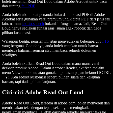
boleh menemui Read Out Loud dalam Adobe Acrobat untuk baca
dan sunting
fail PDF
.
Anda boleh ubah, buat penanda buku dan anotasi PDF di Adobe
Acrobat serta gunakan versi premium untuk cipta PDF dari jenis fail
lain, namun
text-to-speech
bukanlah fungsi utama. Jadi, Read Out
Loud hanya sediakan fungsi asas: suara agak robotik dan tiada
pilihan kustomasi.
Walaupun begitu, perisian ini tetap menyediakan beberapa ciri
TTS
yang berguna. Contohnya, anda boleh tetapkan untuk hanya
membaca halaman semasa atau membaca seluruh dokumen
sekaligus.
Anda boleh aktifkan Read Out Loud dalam mana-mana versi
desktop produk Adobe. Dalam Acrobat Reader, aktifkan melalui
menu View di toolbar, atau gunakan pintasan papan kekunci (CTRL
+ Y). Ada sedikit kustomasi seperti pilihan suara dan kelajuan
bacaan, tapi tiada pilihan lanjutan.
Ciri-ciri Adobe Read Out Loud
Adobe Read Out Loud, tersedia di adobe.com, boleh menyebut dan
membacakan teks dengan tepat, sekali gus meningkatkan
pengalaman membaca. Ia lebih daripada sekadar menukar teks ke