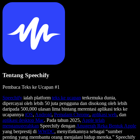
Tentang Speechify
Pembaca Teks ke Ucapan #1
Speechify
ialah platform
teks ke ucapan
terkemuka dunia,
dipercayai oleh lebih 50 juta pengguna dan disokong oleh lebih
daripada 500,000 ulasan lima bintang merentasi aplikasi teks ke
ucapannya
iOS
,
Android
,
Pemalam Chrome
,
aplikasi web
, dan
aplikasi desktop Mac
. Pada tahun 2025,
Apple telah
menganugerahkan
Speechify dengan
Anugerah Reka Bentuk Apple
yang berprestij di
WWDC
, menyifatkannya sebagai “sumber
penting yang membantu orang menjalani hidup mereka.” Speechify