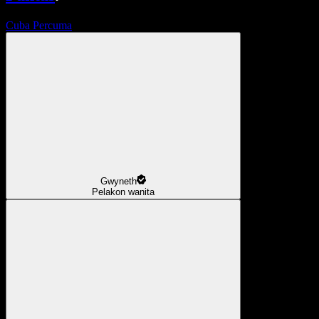
Cuba Percuma
Gwyneth
Pelakon wanita