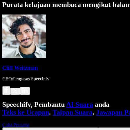
Purata kelajuan membaca mengikut hala
Cliff Weitzman
CEO/Pengasas Speechify
Speechify, Pembantu
AI Suara
anda
Teks ke Ucapan
.
Taipan Suara
.
Jawapan P
Cuba Percuma