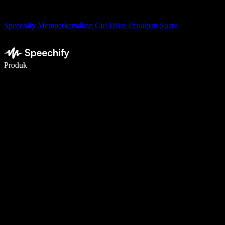
Speechify Memperkenalkan Ciri Dikte Penaipan Suara
Tulis 5× lebih pantas dengan menaip menggunakan suara
Produk
Ketahui Lebih Lanjut