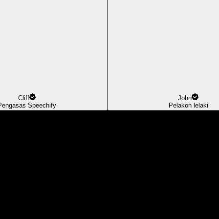
Cliff
John
Pengasas Speechify
Pelakon lelaki