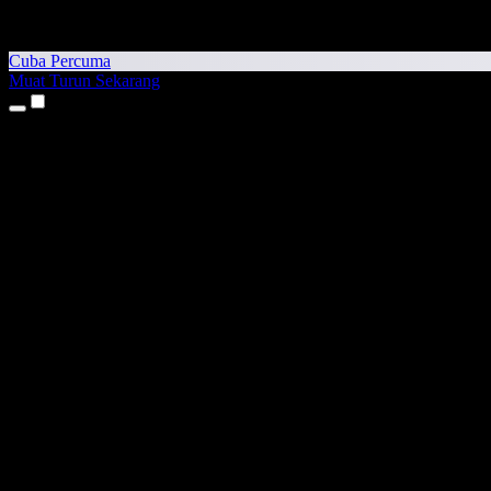
Cuba Percuma
Muat Turun Sekarang
Produk
Teks kepada Pertuturan
Aplikasi iPhone & iPad
Aplikasi Android
Sambungan Chrome
Sambungan Edge
Aplikasi Web
Aplikasi Mac
Aplikasi Windows