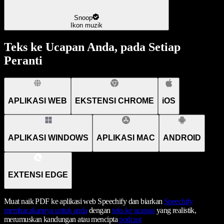
Snoop
Ikon muzik
Teks ke Ucapan Anda, pada Setiap
Peranti
APLIKASI WEB
EKSTENSI CHROME
iOS
APLIKASI WINDOWS
APLIKASI MAC
ANDROID
EXTENSI EDGE
Muat naik PDF ke aplikasi web Speechify dan biarkan
Speechify
membacakannya untuk anda
dengan
teks ke ucapan
yang realistik,
merumuskan kandungan atau mencipta
podcast