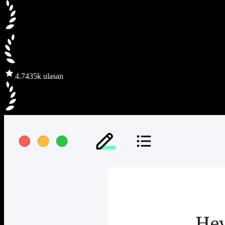
4.7
435k ulasan