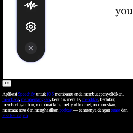
Aplikasi
Speechify
untuk
iOS
membantu anda membuat penyelidikan,
membaca
,
membentangkan
, bertutur, menulis,
mendikte
, berhibur,
memberi syarahan, membuat kuiz, melayari internet, merumuskan,
mencatat nota dan menghasilkan
podcast
— semuanya dengan
suara
dan
teks ke ucapan