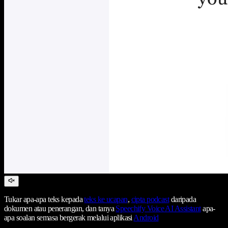
Tukar apa-apa teks kepada
teks ke ucapan
,
cipta podcast
daripada
dokumen atau penerangan, dan tanya
Speechify Voice AI Assistant
apa-
apa soalan semasa bergerak melalui aplikasi
Android