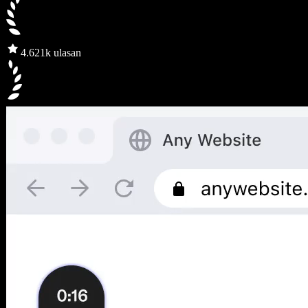
4.6
21k ulasan