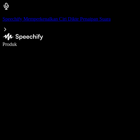
Speechify Memperkenalkan Ciri Dikte Penaipan Suara
Tulis 5× lebih pantas dengan menaip menggunakan suara
Produk
Ketahui Lebih Lanjut