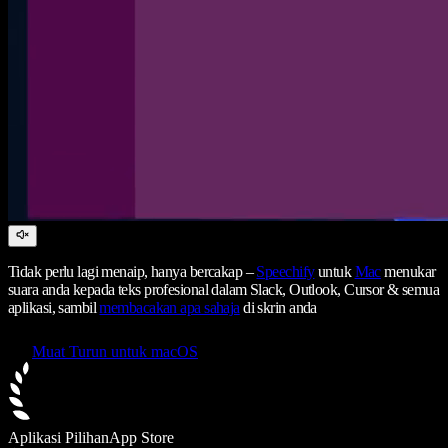
Tidak perlu lagi menaip, hanya bercakap –
Speechify
untuk
Mac
menukar
suara anda kepada teks profesional dalam Slack, Outlook, Cursor & semua
aplikasi, sambil
membacakan apa sahaja
di skrin anda
Muat Turun untuk macOS
Aplikasi Pilihan
App Store