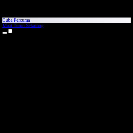
Cuba Percuma
Muat Turun Sekarang
Produk
Teks kepada Pertuturan
Aplikasi iPhone & iPad
Aplikasi Android
Sambungan Chrome
Sambungan Edge
Aplikasi Web
Aplikasi Mac
Aplikasi Windows