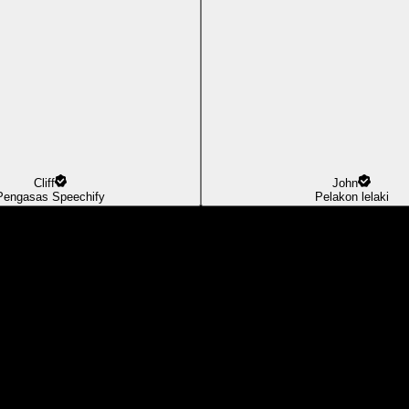
Cliff
John
Pengasas Speechify
Pelakon lelaki