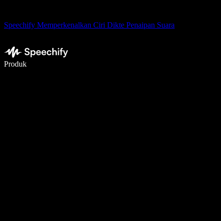
Speechify Memperkenalkan Ciri Dikte Penaipan Suara
Tulis 5× lebih pantas dengan menaip menggunakan suara
Produk
Ketahui Lebih Lanjut