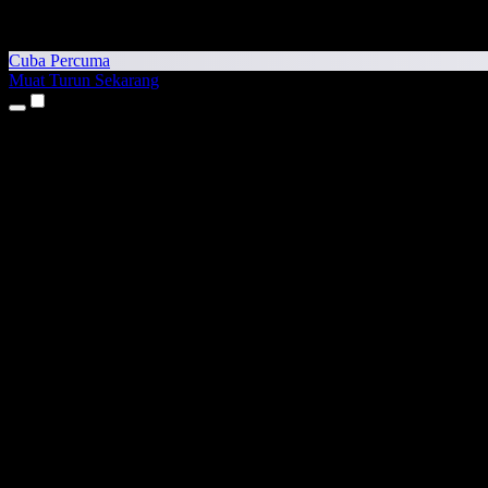
Cuba Percuma
Muat Turun Sekarang
Produk
Teks kepada Pertuturan
Aplikasi iPhone & iPad
Aplikasi Android
Sambungan Chrome
Sambungan Edge
Aplikasi Web
Aplikasi Mac
Aplikasi Windows