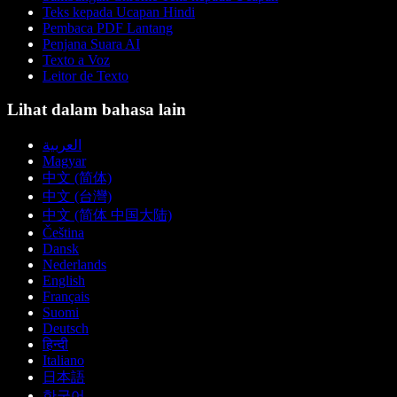
Teks kepada Ucapan Hindi
Pembaca PDF Lantang
Penjana Suara AI
Texto a Voz
Leitor de Texto
Lihat dalam bahasa lain
العربية
Magyar
中文 (简体)
中文 (台灣)
中文 (简体 中国大陆)
Čeština
Dansk
Nederlands
English
Français
Suomi
Deutsch
हिन्दी
Italiano
日本語
한국어