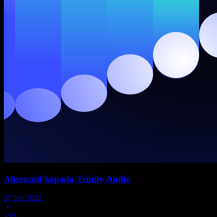
Alternatif kepada Trinity Audio
27 Jun 2022
1
2
3