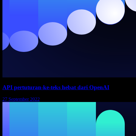
API pertuturan-ke-teks hebat dari OpenAI
27 September 2022