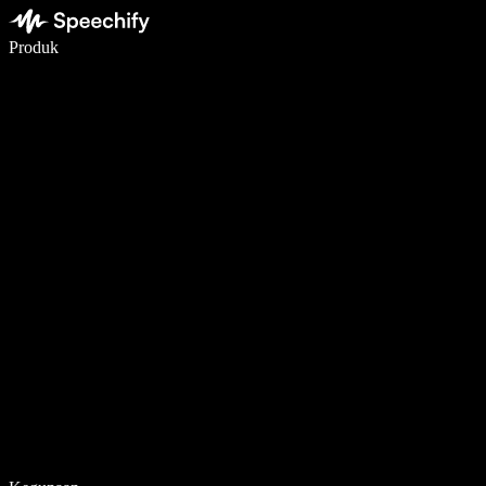
Tulis 5× lebih pantas dengan menaip menggunakan suara
Produk
Ketahui Lebih Lanjut