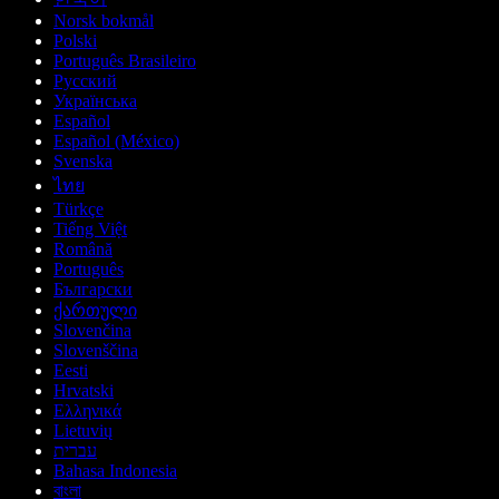
Norsk bokmål
Polski
Português Brasileiro
Русский
Українська
Español
Español (México)
Svenska
ไทย
Türkçe
Tiếng Việt
Română
Português
Български
ქართული
Slovenčina
Slovenščina
Eesti
Hrvatski
Ελληνικά
Lietuvių
עברית
Bahasa Indonesia
বাংলা