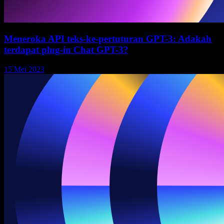
Meneroka API teks-ke-pertuturan GPT-3: Adakah
terdapat plug-in Chat GPT-3?
15 Mei 2023