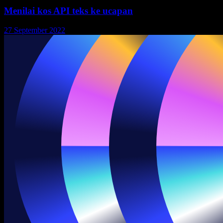
Menilai kos API teks ke ucapan
27 September 2022