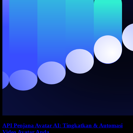
API Penjana Avatar AI: Tingkatkan & Automasi
Video Avatar Anda.