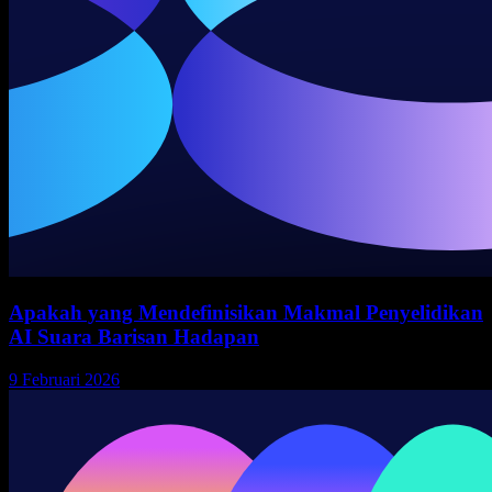
Apakah yang Mendefinisikan Makmal Penyelidikan
AI Suara Barisan Hadapan
9 Februari 2026