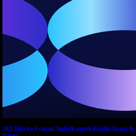
API Teks-ke-Ucapan Terbaik untuk Kualiti Suara &
Harga