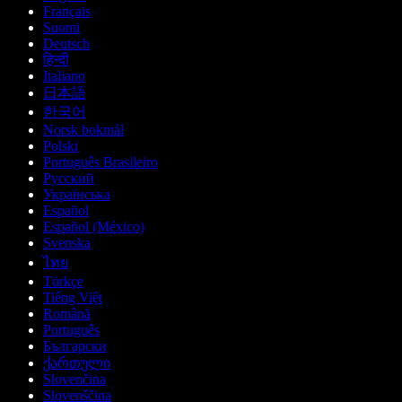
Français
Suomi
Deutsch
हिन्दी
Italiano
日本語
한국어
Norsk bokmål
Polski
Português Brasileiro
Русский
Українська
Español
Español (México)
Svenska
ไทย
Türkçe
Tiếng Việt
Română
Português
Български
ქართული
Slovenčina
Slovenščina