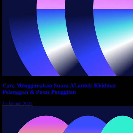
Cara Menggunakan Suara AI untuk Khidmat
Pelanggan & Pusat Panggilan
15 Januari 2025