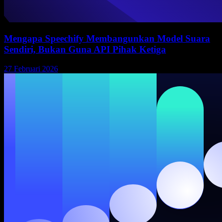
Mengapa Speechify Membangunkan Model Suara
Sendiri, Bukan Guna API Pihak Ketiga
27 Februari 2026