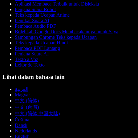
Aplikasi Membaca Terbaik untuk Disleksia
Penjana Suara Robot
Teks kepada Ucapan Anime
Penukar Suara AI
Pembaca Audio PDF
Bolehkah Google Docs Membacakannya untuk Saya
Sambungan Chrome Teks kepada Ucapan
Teks kepada Ucapan Hindi
Pembaca PDF Lantang
Penjana Suara AI
Texto a Voz
Leitor de Texto
Lihat dalam bahasa lain
العربية
Magyar
中文 (简体)
中文 (台灣)
中文 (简体 中国大陆)
Čeština
Dansk
Nederlands
English