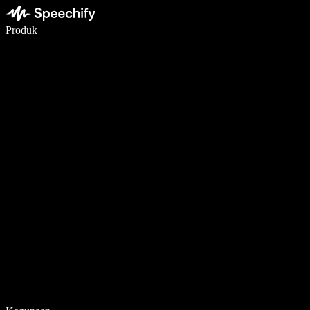
Tulis 5× lebih pantas dengan menaip menggunakan suara
Produk
Ketahui Lebih Lanjut