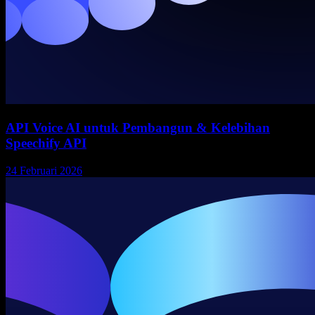
API Voice AI untuk Pembangun & Kelebihan
Speechify API
24 Februari 2026