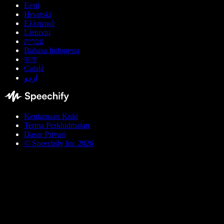
Eesti
Hrvatski
Ελληνικά
Lietuvių
עברית
Bahasa Indonesia
বাংলা
Català
اردو
Keutamaan Kuki
Terma Perkhidmatan
Dasar Privasi
© Speechify Inc 2026