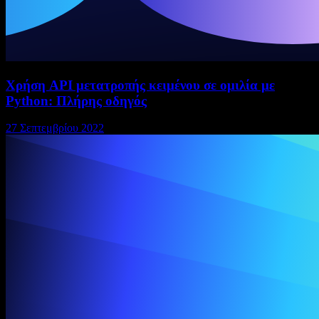
Χρήση API μετατροπής κειμένου σε ομιλία με
Python: Πλήρης οδηγός
27 Σεπτεμβρίου 2022