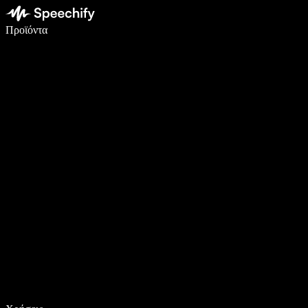
Γράψτε 5× πιο γρήγορα με φωνητική πληκτρολόγηση
Προϊόντα
Μάθετε περισσότερα