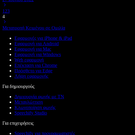
1
2
3
4
Μετατροπή Κειμένου σε Ομιλία
Εφαρμογές για iPhone & iPad
Εφαρμογή για Android
Εφαρμογή για Mac
Εφαρμογή για Windows
Web εφαρμογή
Επέκταση για Chrome
Πρόσθετο για Edge
Λήψη εφαρμογής
Για δημιουργούς
Δημιουργία φωνής με ΤΝ
Μεταγλώττιση
Κλωνοποίηση φωνής
Speechify Studio
Για επιχειρήσεις
Speechify για προγραμματιστές