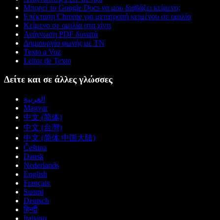
Μπορεί το Google Docs να μου διαβάζει κείμενο;
Επέκταση Chrome για μετατροπή κειμένου σε ομιλία
Κείμενο σε ομιλία στα χίντι
Ανάγνωση PDF δυνατά
Δημιουργία φωνής με ΤΝ
Texto a Voz
Leitor de Texto
Δείτε και σε άλλες γλώσσες
العربية
Magyar
中文 (简体)
中文 (台灣)
中文 (简体 中国大陆)
Čeština
Dansk
Nederlands
English
Français
Suomi
Deutsch
हिन्दी
Italiano