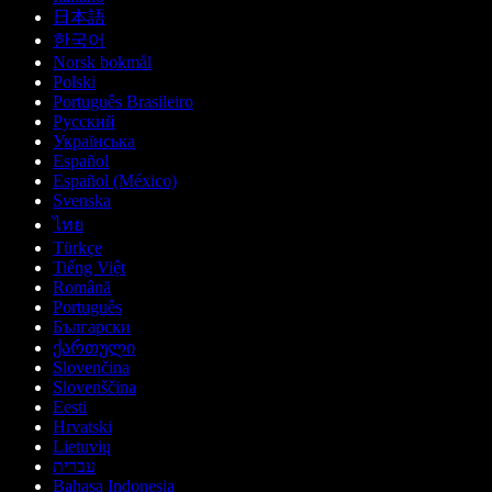
日本語
한국어
Norsk bokmål
Polski
Português Brasileiro
Русский
Українська
Español
Español (México)
Svenska
ไทย
Türkçe
Tiếng Việt
Română
Português
Български
ქართული
Slovenčina
Slovenščina
Eesti
Hrvatski
Lietuvių
עברית
Bahasa Indonesia