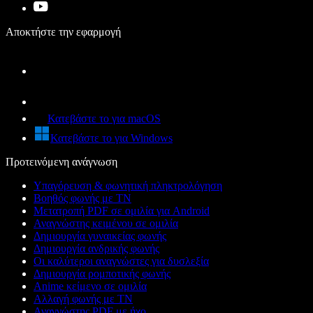
Αποκτήστε την εφαρμογή
Κατεβάστε το για macOS
Κατεβάστε το για Windows
Προτεινόμενη ανάγνωση
Υπαγόρευση & φωνητική πληκτρολόγηση
Βοηθός φωνής με ΤΝ
Μετατροπή PDF σε ομιλία για Android
Αναγνώστης κειμένου σε ομιλία
Δημιουργία γυναικείας φωνής
Δημιουργία ανδρικής φωνής
Οι καλύτεροι αναγνώστες για δυσλεξία
Δημιουργία ρομποτικής φωνής
Anime κείμενο σε ομιλία
Αλλαγή φωνής με ΤΝ
Αναγνώστης PDF με ήχο