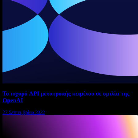
Το ισχυρό API μετατροπής κειμένου σε ομιλία της
OpenAI
27 Σεπτεμβρίου 2022