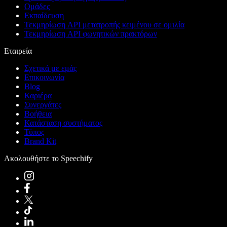
Ομάδες
Εκπαίδευση
Τεκμηρίωση API μετατροπής κειμένου σε ομιλία
Τεκμηρίωση API φωνητικών πρακτόρων
Εταιρεία
Σχετικά με εμάς
Επικοινωνία
Blog
Καριέρα
Συνεργάτες
Βοήθεια
Κατάσταση συστήματος
Τύπος
Brand Kit
Ακολουθήστε το Speechify