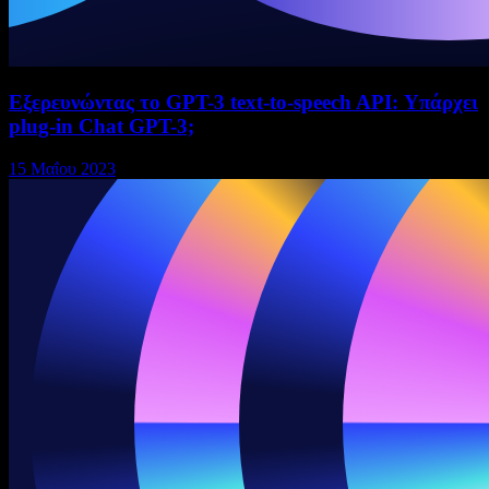
Εξερευνώντας το GPT-3 text-to-speech API: Υπάρχει
plug-in Chat GPT-3;
15 Μαΐου 2023