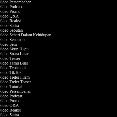
 Video Persembahan
Video Podcast
 Video Promo
 Video Q&A
Video Reaksi
Video Satira
 Video Sebutan
 Video Sehari Dalam Kehidupan
 Video Senaman
Video Seni
Video Skrin Hijau
Video Suara Latar
Video Teaser
 Video Temu Bual
Video Testimoni
 Video TikTok
Video Treler Filem
Video Treler Teaser
Video Tutorial
 Video Persembahan
Video Podcast
 Video Promo
 Video Q&A
Video Reaksi
Video Satira