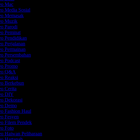
deo Mac
eo Media Sosial
deo Memasak
deo Muzik
eo Parodi
eo Peminat
eo Pendidikan
eo Perjalanan
eo Permainan
deo Persembahan
eo Podcast
deo Promo
deo Q&A
eo Reaksi
deo Berkebun
eo Cerita
deo DIY
eo Dekorasi
deo Demo
eo Fashion Haul
eo Fesyen
eo Filem Pendek
eo Foto
eo Haiwan Peliharaan
eo Hartanah