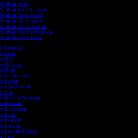
Pembuat Outro
Pembuat Reels Instagram
Pembuat Video ASMR
Pembuat Video Alam
Pembuat Video Android
Pembuat Video Belanjawan
Pembuat Video Berita
deo Berkebun
eo Cerita
deo DIY
eo Dekorasi
deo Demo
eo Fashion Haul
eo Fesyen
eo Filem Pendek
eo Foto
eo Haiwan Peliharaan
eo Hartanah
eo Kecergasan
eo Kereta
deo Komedi
deo Lawatan
deo Lawatan Rumah
eo Lirik