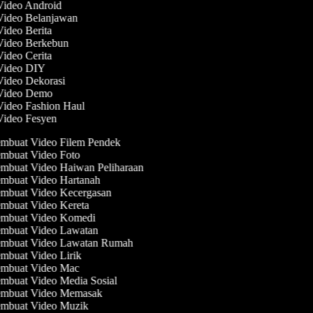
 Video Android
 Video Belanjawan
Video Berita
 Video Berkebun
Video Cerita
 Video DIY
Video Dekorasi
 Video Demo
Video Fashion Haul
 Video Fesyen
mbuat Video Filem Pendek
mbuat Video Foto
mbuat Video Haiwan Peliharaan
mbuat Video Hartanah
mbuat Video Kecergasan
mbuat Video Kereta
mbuat Video Komedi
mbuat Video Lawatan
mbuat Video Lawatan Rumah
mbuat Video Lirik
mbuat Video Mac
mbuat Video Media Sosial
mbuat Video Memasak
mbuat Video Muzik