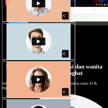
Banyak pilihan suara lelaki dan wanita
dengan pelbagai loghat
Setiap projek boleh jadi unik. Pilih ratusan pelakon suara AI &
loghat, laraskan ikut cita rasa anda.