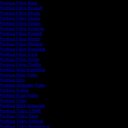
Pembuat Filem Barat
Pembuat Filem Biografi
Pembuat Filem Biopik
Pembuat Filem Drama
Pembuat Filem Fantasi
Pembuat Filem Keluarga
Pembuat Filem Komedi
Pembuat Filem Misteri
Pembuat Filem Muzikal
Pembuat Filem Romantik
Pembuat Filem Sci-fi
Pembuat Filem Seram
Pembuat Filem Thriller
Pembuat Iklan Komersial
Pembuat Iklan Video
Pembuat Intro
Pembuat Jemputan Video
Pembuat Kartun
Pembuat Kolaj Video
Pembuat Outro
Pembuat Reels Instagram
Pembuat Video ASMR
Pembuat Video Alam
Pembuat Video Android
Pembuat Video Belanjawan