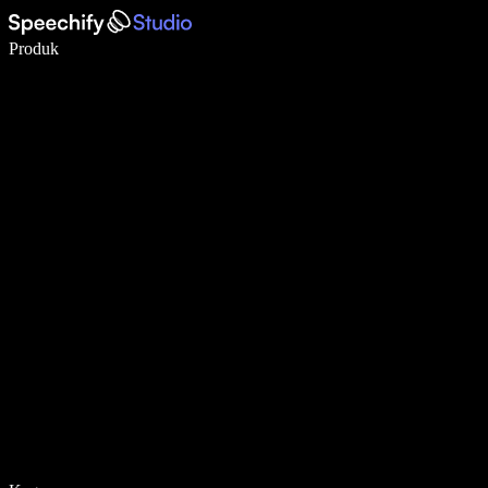
Tulis 5× lebih pantas dengan menaip menggunakan suara
Produk
Ketahui Lebih Lanjut