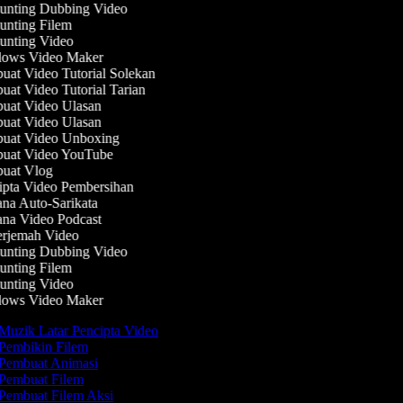
nting Dubbing Video
nting Filem
nting Video
ows Video Maker
at Video Tutorial Solekan
at Video Tutorial Tarian
at Video Ulasan
at Video Ulasan
at Video Unboxing
at Video YouTube
uat Vlog
pta Video Pembersihan
na Auto-Sarikata
na Video Podcast
rjemah Video
nting Dubbing Video
nting Filem
nting Video
ows Video Maker
Muzik Latar Pencipta Video
Pembikin Filem
Pembuat Animasi
Pembuat Filem
Pembuat Filem Aksi