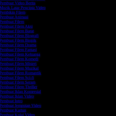
Pembuat Video Berita
Muzik Latar Pencipta Video
Pembikin Filem
Pembuat Animasi
Pembuat Filem
Pembuat Filem Aksi
Pembuat Filem Barat
Pembuat Filem Biografi
Pembuat Filem Biopik
Pembuat Filem Drama
Pembuat Filem Fantasi
Pembuat Filem Keluarga
Pembuat Filem Komedi
Pembuat Filem Misteri
Pembuat Filem Muzikal
Pembuat Filem Romantik
Pembuat Filem Sci-fi
Pembuat Filem Seram
Pembuat Filem Thriller
Pembuat Iklan Komersial
Pembuat Iklan Video
Pembuat Intro
Pembuat Jemputan Video
Pembuat Kartun
Pembuat Kolaj Video