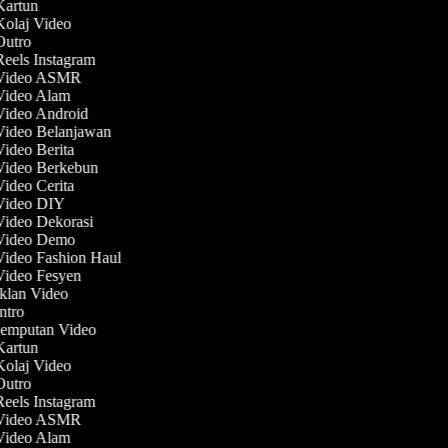
 Kartun
Kolaj Video
 Outro
Reels Instagram
 Video ASMR
 Video Alam
 Video Android
 Video Belanjawan
Video Berita
 Video Berkebun
Video Cerita
 Video DIY
Video Dekorasi
 Video Demo
Video Fashion Haul
 Video Fesyen
Iklan Video
Intro
 Jemputan Video
 Kartun
Kolaj Video
 Outro
Reels Instagram
 Video ASMR
 Video Alam