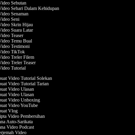
 Video Sebutan
 Video Sehari Dalam Kehidupan
 Video Senaman
Video Seni
Video Skrin Hijau
Video Suara Latar
Video Teaser
 Video Temu Bual
Video Testimoni
 Video TikTok
Video Treler Filem
Video Treler Teaser
Video Tutorial
at Video Tutorial Solekan
at Video Tutorial Tarian
at Video Ulasan
at Video Ulasan
at Video Unboxing
at Video YouTube
uat Vlog
pta Video Pembersihan
na Auto-Sarikata
na Video Podcast
rjemah Video