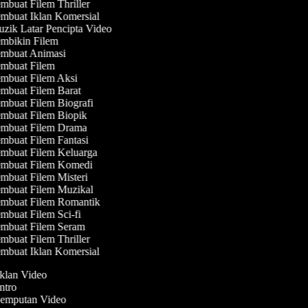
mbuat Filem Thriller
mbuat Iklan Komersial
zik Latar Pencipta Video
mbikin Filem
mbuat Animasi
mbuat Filem
mbuat Filem Aksi
mbuat Filem Barat
mbuat Filem Biografi
mbuat Filem Biopik
mbuat Filem Drama
mbuat Filem Fantasi
mbuat Filem Keluarga
mbuat Filem Komedi
mbuat Filem Misteri
mbuat Filem Muzikal
mbuat Filem Romantik
mbuat Filem Sci-fi
mbuat Filem Seram
mbuat Filem Thriller
mbuat Iklan Komersial
Iklan Video
Intro
 Jemputan Video